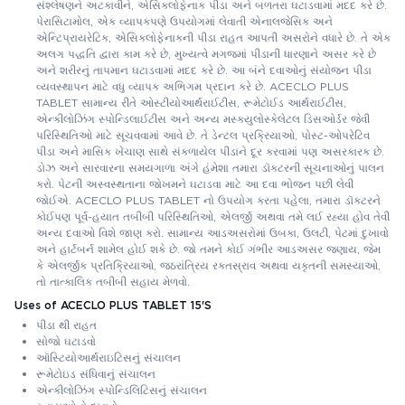
સંશ્લેષણને અટકાવીને, એસિક્લોફેનાક પીડા અને બળતરા ઘટાડવામાં મદદ કરે છે.
પેરાસિટામોલ, એક વ્યાપકપણે ઉપયોગમાં લેવાતી એનાલજેસિક અને
એન્ટિપ્રાયરેટિક, એસિક્લોફેનાકની પીડા રાહત આપતી અસરોને વધારે છે. તે એક
અલગ પદ્ધતિ દ્વારા કામ કરે છે, મુખ્યત્વે મગજમાં પીડાની ધારણાને અસર કરે છે
અને શરીરનું તાપમાન ઘટાડવામાં મદદ કરે છે. આ બંને દવાઓનું સંયોજન પીડા
વ્યવસ્થાપન માટે વધુ વ્યાપક અભિગમ પ્રદાન કરે છે. ACECLO PLUS
TABLET સામાન્ય રીતે ઓસ્ટીયોઆર્થરાઈટીસ, રૂમેટોઈડ આર્થરાઈટીસ,
એન્કીલોઝિંગ સ્પોન્ડિલાઈટીસ અને અન્ય મસ્ક્યુલોસ્કેલેટલ ડિસઓર્ડર જેવી
પરિસ્થિતિઓ માટે સૂચવવામાં આવે છે. તે ડેન્ટલ પ્રક્રિયાઓ, પોસ્ટ-ઓપરેટિવ
પીડા અને માસિક ખેંચાણ સાથે સંકળાયેલ પીડાને દૂર કરવામાં પણ અસરકારક છે.
ડોઝ અને સારવારના સમયગાળા અંગે હંમેશા તમારા ડૉક્ટરની સૂચનાઓનું પાલન
કરો. પેટની અસ્વસ્થતાના જોખમને ઘટાડવા માટે આ દવા ભોજન પછી લેવી
જોઈએ. ACECLO PLUS TABLET નો ઉપયોગ કરતા પહેલા, તમારા ડૉક્ટરને
કોઈપણ પૂર્વ-હયાત તબીબી પરિસ્થિતિઓ, એલર્જી અથવા તમે લઈ રહ્યા હોવ તેવી
અન્ય દવાઓ વિશે જાણ કરો. સામાન્ય આડઅસરોમાં ઉબકા, ઉલટી, પેટમાં દુખાવો
અને હાર્ટબર્ન શામેલ હોઈ શકે છે. જો તમને કોઈ ગંભીર આડઅસર જણાય, જેમ
કે એલર્જીક પ્રતિક્રિયાઓ, જઠરાંત્રિય રક્તસ્રાવ અથવા યકૃતની સમસ્યાઓ,
તો તાત્કાલિક તબીબી સહાય મેળવો.
Uses of ACECLO PLUS TABLET 15'S
પીડા થી રાહત
સોજો ઘટાડવો
ઑસ્ટિયોઆર્થરાઇટિસનું સંચાલન
રૂમેટોઇડ સંધિવાનું સંચાલન
એન્કીલોઝિંગ સ્પોન્ડિલિટિસનું સંચાલન