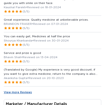
guide you with smile on their face.
Kaushal Parekh
•
Reviewd on 18-01-2024
(5/5)
Great experience. Quality medicine at unbelievable prices.
BRANDON FRASER
•
Reviewd on 07-01-2024
(5/5)
You can easily get, Medicines at half the price
Shourya Kharbanda
•
Reviewd on 30-01-2024
(5/5)
Service and prize is good
Bhavin Shah
•
Reviewd on 13-04-2024
(5/5)
(Translated by Google) My experience is very good discount, if
you want to give extra medicine, return to the company is also
available and on time per home delivery, after 2 days of ordering,
Akanksha Gupta
•
Reviewd on 20-10-2023
other medicines are also available if the medicine is not your pass
(5/5)
and it is clear that it is there. itna discount available (Original) My
experience is very good discount Bhi achha dete extra medicine
View more Reviews
company me return Bhi ho jati hai aur time per home delivery Bhi
hoti order dene ke 2din ke ander medicine available bhi ho jati hai
yadi medicine na ho unke pass and clear bolte hai ki is per itna
Marketer / Manufacturer Details