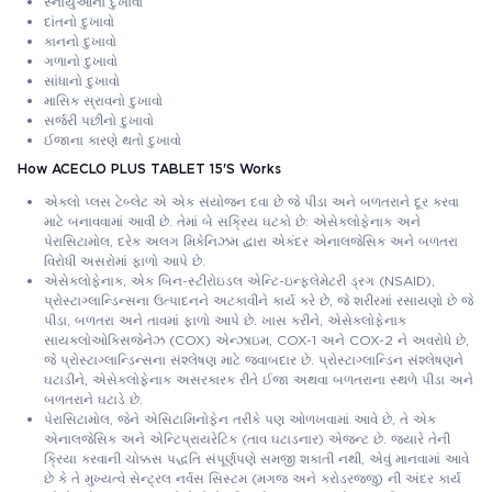
સ્નાયુઓનો દુખાવો
દાંતનો દુખાવો
કાનનો દુખાવો
ગળાનો દુખાવો
સાંધાનો દુખાવો
માસિક સ્રાવનો દુખાવો
સર્જરી પછીનો દુખાવો
ઈજાના કારણે થતો દુખાવો
How ACECLO PLUS TABLET 15'S Works
એક્લો પ્લસ ટેબ્લેટ એ એક સંયોજન દવા છે જે પીડા અને બળતરાને દૂર કરવા
માટે બનાવવામાં આવી છે. તેમાં બે સક્રિય ઘટકો છે: એસેક્લોફેનાક અને
પેરાસિટામોલ, દરેક અલગ મિકેનિઝમ દ્વારા એકંદર એનાલજેસિક અને બળતરા
વિરોધી અસરોમાં ફાળો આપે છે.
એસેક્લોફેનાક, એક બિન-સ્ટીરોઇડલ એન્ટિ-ઇન્ફ્લેમેટરી ડ્રગ (NSAID),
પ્રોસ્ટાગ્લાન્ડિન્સના ઉત્પાદનને અટકાવીને કાર્ય કરે છે, જે શરીરમાં રસાયણો છે જે
પીડા, બળતરા અને તાવમાં ફાળો આપે છે. ખાસ કરીને, એસેક્લોફેનાક
સાયક્લોઓક્સિજેનેઝ (COX) એન્ઝાઇમ, COX-1 અને COX-2 ને અવરોધે છે,
જે પ્રોસ્ટાગ્લાન્ડિન્સના સંશ્લેષણ માટે જવાબદાર છે. પ્રોસ્ટાગ્લાન્ડિન સંશ્લેષણને
ઘટાડીને, એસેક્લોફેનાક અસરકારક રીતે ઈજા અથવા બળતરાના સ્થળે પીડા અને
બળતરાને ઘટાડે છે.
પેરાસિટામોલ, જેને એસિટામિનોફેન તરીકે પણ ઓળખવામાં આવે છે, તે એક
એનાલજેસિક અને એન્ટિપ્રાયરેટિક (તાવ ઘટાડનાર) એજન્ટ છે. જ્યારે તેની
ક્રિયા કરવાની ચોક્કસ પદ્ધતિ સંપૂર્ણપણે સમજી શકાતી નથી, એવું માનવામાં આવે
છે કે તે મુખ્યત્વે સેન્ટ્રલ નર્વસ સિસ્ટમ (મગજ અને કરોડરજ્જુ) ની અંદર કાર્ય