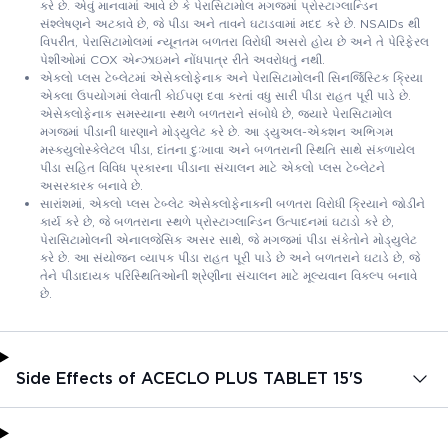
કરે છે. એવું માનવામાં આવે છે કે પેરાસિટામોલ મગજમાં પ્રોસ્ટાગ્લાન્ડિન
સંશ્લેષણને અટકાવે છે, જે પીડા અને તાવને ઘટાડવામાં મદદ કરે છે. NSAIDs થી
વિપરીત, પેરાસિટામોલમાં ન્યૂનતમ બળતરા વિરોધી અસરો હોય છે અને તે પેરિફેરલ
પેશીઓમાં COX એન્ઝાઇમને નોંધપાત્ર રીતે અવરોધતું નથી.
એક્લો પ્લસ ટેબ્લેટમાં એસેક્લોફેનાક અને પેરાસિટામોલની સિનર્જિસ્ટિક ક્રિયા
એકલા ઉપયોગમાં લેવાતી કોઈપણ દવા કરતાં વધુ સારી પીડા રાહત પૂરી પાડે છે.
એસેક્લોફેનાક સમસ્યાના સ્થળે બળતરાને સંબોધે છે, જ્યારે પેરાસિટામોલ
મગજમાં પીડાની ધારણાને મોડ્યુલેટ કરે છે. આ ડ્યુઅલ-એક્શન અભિગમ
મસ્ક્યુલોસ્કેલેટલ પીડા, દાંતના દુઃખાવા અને બળતરાની સ્થિતિ સાથે સંકળાયેલ
પીડા સહિત વિવિધ પ્રકારના પીડાના સંચાલન માટે એક્લો પ્લસ ટેબ્લેટને
અસરકારક બનાવે છે.
સારાંશમાં, એક્લો પ્લસ ટેબ્લેટ એસેક્લોફેનાકની બળતરા વિરોધી ક્રિયાને જોડીને
કાર્ય કરે છે, જે બળતરાના સ્થળે પ્રોસ્ટાગ્લાન્ડિન ઉત્પાદનમાં ઘટાડો કરે છે,
પેરાસિટામોલની એનાલજેસિક અસર સાથે, જે મગજમાં પીડા સંકેતોને મોડ્યુલેટ
કરે છે. આ સંયોજન વ્યાપક પીડા રાહત પૂરી પાડે છે અને બળતરાને ઘટાડે છે, જે
તેને પીડાદાયક પરિસ્થિતિઓની શ્રેણીના સંચાલન માટે મૂલ્યવાન વિકલ્પ બનાવે
છે.
Side Effects of ACECLO PLUS TABLET 15'S