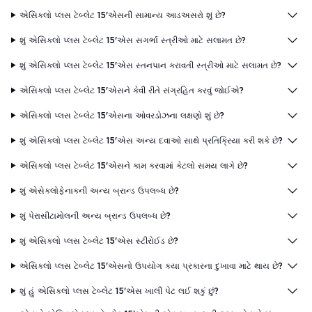
એસિક્લો પ્લસ ટેબ્લેટ 15'એસની સામાન્ય આડઅસરો શું છે?
શું એસિક્લો પ્લસ ટેબ્લેટ 15'એસ સગર્ભા સ્ત્રીઓ માટે સલામત છે?
શું એસિક્લો પ્લસ ટેબ્લેટ 15'એસ સ્તનપાન કરાવતી સ્ત્રીઓ માટે સલામત છે?
એસિક્લો પ્લસ ટેબ્લેટ 15'એસને કેવી રીતે સંગ્રહિત કરવું જોઈએ?
એસિક્લો પ્લસ ટેબ્લેટ 15'એસના ઓવરડોઝના લક્ષણો શું છે?
શું એસિક્લો પ્લસ ટેબ્લેટ 15'એસ અન્ય દવાઓ સાથે પ્રતિક્રિયા કરી શકે છે?
એસિક્લો પ્લસ ટેબ્લેટ 15'એસને કામ કરવામાં કેટલો સમય લાગે છે?
શું એસેક્લોફેનાકની અન્ય બ્રાન્ડ ઉપલબ્ધ છે?
શું પેરાસીટામોલની અન્ય બ્રાન્ડ ઉપલબ્ધ છે?
શું એસિક્લો પ્લસ ટેબ્લેટ 15'એસ સ્ટીરોઈડ છે?
એસિક્લો પ્લસ ટેબ્લેટ 15'એસનો ઉપયોગ કયા પ્રકારના દુખાવા માટે થાય છે?
શું હું એસિક્લો પ્લસ ટેબ્લેટ 15'એસ ખાલી પેટ લઈ શકું છું?