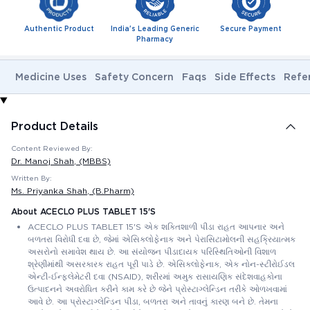
Authentic Product
India's Leading Generic
Secure Payment
Pharmacy
Medicine Uses
Safety Concern
Faqs
Side Effects
Refe
Product Details
Content Reviewed By:
Dr. Manoj Shah
, (MBBS)
Written By:
Ms. Priyanka Shah
, (B.Pharm)
About ACECLO PLUS TABLET 15'S
ACECLO PLUS TABLET 15'S એક શક્તિશાળી પીડા રાહત આપનાર અને
બળતરા વિરોધી દવા છે, જેમાં એસિક્લોફેનાક અને પેરાસિટામોલની સહક્રિયાત્મક
અસરોનો સમાવેશ થાય છે. આ સંયોજન પીડાદાયક પરિસ્થિતિઓની વિશાળ
શ્રેણીમાંથી અસરકારક રાહત પૂરી પાડે છે. એસિક્લોફેનાક, એક નોન-સ્ટીરોઈડલ
એન્ટી-ઈન્ફ્લેમેટરી દવા (NSAID), શરીરમાં અમુક રાસાયણિક સંદેશવાહકોના
ઉત્પાદનને અવરોધિત કરીને કામ કરે છે જેને પ્રોસ્ટાગ્લેન્ડિન તરીકે ઓળખવામાં
આવે છે. આ પ્રોસ્ટાગ્લેન્ડિન પીડા, બળતરા અને તાવનું કારણ બને છે. તેમના