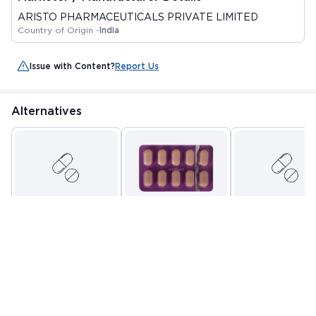
discount milega
ARISTO PHARMACEUTICALS PRIVATE LIMITED
Country of Origin -
India
Issue with Content?
Report Us
Alternatives
AEROX P TABLET 10'S
AKILOS P TABLET 10'S
CLANIM P 100/32
TABLET 10'S
By KRISTAL
By UNISON
By CLANCARE
PHARMACEUTICAL
PHARMACEUTICALS
LIFESCIENCES PVT L
MRP
₹25.78
MRP
₹30.84
MRP
₹32
PRIVATE LIMITED
₹ 21.91
₹ 26.21
₹ 27.2
15.01%
15.01%
15%
Add to Cart
Add to Cart
Add to Cart