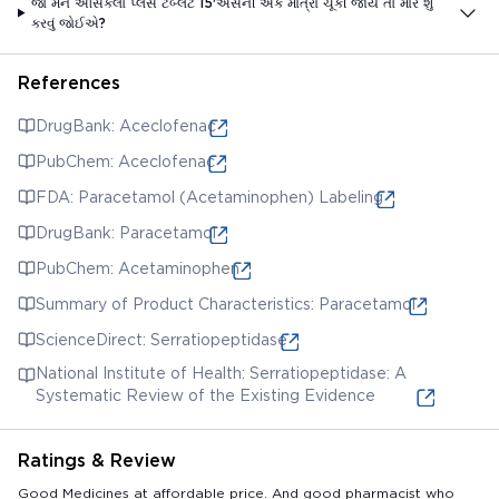
જો મને એસિક્લો પ્લસ ટેબ્લેટ 15'એસની એક માત્રા ચૂકી જાય તો મારે શું
કરવું જોઈએ?
References
DrugBank: Aceclofenac
PubChem: Aceclofenac
FDA: Paracetamol (Acetaminophen) Labeling
DrugBank: Paracetamol
PubChem: Acetaminophen
Summary of Product Characteristics: Paracetamol
ScienceDirect: Serratiopeptidase
National Institute of Health: Serratiopeptidase: A
Systematic Review of the Existing Evidence
Ratings & Review
Good Medicines at affordable price. And good pharmacist who