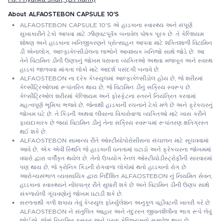
About ALFAOSTEBON CAPSULE 10'S
ALFAOSTEBON CAPSULE 10'S એ હાડકાના સ્વાસ્થ્ય અને સંપૂર્ણ
સુખાકારીને ટેકો આપવા માટે ઝીણવટપૂર્વક બનાવેલ પોષક પૂરક છે. તે કેલ્શિયમ
શોષણ અને હાડકાના ખનિજીકરણને પ્રોત્સાહન આપવા માટે શક્તિશાળી વિટામિન
ડી એનાલોગ, આલ્ફાકેલ્સીડોલના લાભોને આવશ્યક ખનિજો સાથે જોડે છે. આ
તેને વિટામિન ડીની ઉણપનું જોખમ ધરાવતા વ્યક્તિઓ અથવા મજબૂત અને સ્વસ્થ
હાડકાં જાળવવા માંગતા લોકો માટે આદર્શ પસંદગી બનાવે છે.
ALFAOSTEBON ના દરેક કેપ્સ્યુલમાં આલ્ફાકેલ્સીડોલ હોય છે, જે શરીરમાં
કેલ્સીટ્રિઓલમાં રૂપાંતરિત થાય છે, જે વિટામિન ડીનું સક્રિય સ્વરૂપ છે.
કેલ્સીટ્રિઓલ શરીરમાં કેલ્શિયમ અને ફોસ્ફેટના સ્તરને નિયંત્રિત કરવામાં
મહત્વપૂર્ણ ભૂમિકા ભજવે છે, જેનાથી હાડકાની રચનાને ટેકો મળે છે અને ફ્રેક્ચરનું
જોખમ ઘટે છે. તે કિડની અથવા લીવરના વિકારોવાળા વ્યક્તિઓ માટે ખાસ કરીને
ફાયદાકારક છે જ્યાં વિટામિન ડીનું તેના સક્રિય સ્વરૂપમાં રૂપાંતરણ ક્ષતિગ્રસ્ત
થઈ શકે છે.
ALFAOSTEBON સામાન્ય રીતે ઓસ્ટીયોપોરોસીસના સંચાલન માટે સૂચવવામાં
આવે છે, એક એવી સ્થિતિ જે હાડકાની ઘનતામાં ઘટાડો અને ફ્રેક્ચરના જોખમમાં
વધારો દ્વારા વર્ગીકૃત થયેલ છે. તેનો ઉપયોગ રેનલ ઓસ્ટીયોડીસ્ટ્રોફીની સારવારમાં
પણ થાય છે, જે ક્રોનિક કિડની રોગવાળા લોકોમાં થતો હાડકાનો રોગ છે.
આરોગ્યસંભાળ વ્યવસાયિક દ્વારા નિર્દેશિત ALFAOSTEBON નું નિયમિત સેવન,
હાડકાના સ્વાસ્થ્યને નોંધપાત્ર રીતે સુધારી શકે છે અને વિટામિન ડીની ઉણપ સાથે
સંકળાયેલી ગૂંચવણોનું જોખમ ઘટાડી શકે છે.
સરળતાથી ગળી શકાય તેવું કેપ્સ્યુલ ફોર્મ્યુલેશન અનુકૂળ વહીવટની ખાતરી કરે છે.
ALFAOSTEBON ને સંતુલિત આહાર અને તંદુરસ્ત જીવનશૈલીના ભાગ રૂપે લેવું
જોઈએ, જેમાં નિયમિત કસરત અને પૂરતા કેલ્શિયમનો સમાવેશ થાય છે.