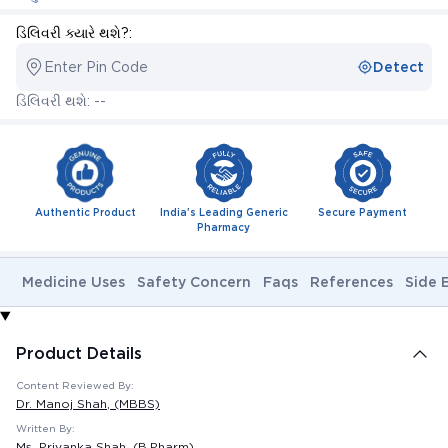
ડિલિવરી ક્યારે થશે?:
Enter Pin Code
Detect
ડિલિવરી થશે: --
Authentic Product
India's Leading Generic
Secure Payment
Pharmacy
Medicine Uses
Safety Concern
Faqs
References
Side 
Product Details
Content Reviewed By:
Dr. Manoj Shah
, (MBBS)
Written By:
Ms. Priyanka Shah
, (B.Pharm)