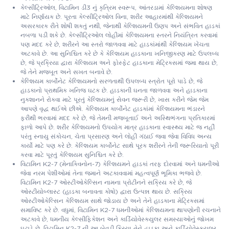
કેલ્સીટ્રિઓલ, વિટામિન ડી3 નું કૃત્રિમ સ્વરૂપ, આંતરડામાં કેલ્શિયમના શોષણ
માટે નિર્ણાયક છે. પૂરતા કેલ્સીટ્રિઓલ વિના, શરીર આહારમાંથી કેલ્શિયમને
અસરકારક રીતે શોષી શકતું નથી, જેનાથી કેલ્શિયમની ઉણપ અને સંભવિત હાડકાં
નબળા પડી શકે છે. કેલ્સીટ્રિઓલ લોહીમાં કેલ્શિયમના સ્તરને નિયંત્રિત કરવામાં
પણ મદદ કરે છે, શરીરને આ સ્તરો જાળવવા માટે હાડકાંમાંથી કેલ્શિયમ ખેંચતા
અટકાવે છે. આ સુનિશ્ચિત કરે છે કે કેલ્શિયમ હાડકાના ખનિજીકરણ માટે ઉપલબ્ધ
છે, જે પ્રક્રિયા દ્વારા કેલ્શિયમ અને ફોસ્ફેટ હાડકાના મેટ્રિક્સમાં જમા થાય છે,
જે તેને મજબૂત અને સખત બનાવે છે.
કેલ્શિયમ કાર્બોનેટ કેલ્શિયમનો સરળતાથી ઉપલબ્ધ સ્ત્રોત પૂરો પાડે છે, જે
હાડકાનો પ્રાથમિક ખનિજ ઘટક છે. હાડકાની ઘનતા જાળવવા અને હાડકાના
નુકશાનને રોકવા માટે પૂરતું કેલ્શિયમનું સેવન જરૂરી છે, ખાસ કરીને જેમ જેમ
આપણે વૃદ્ધ થઈએ છીએ. કેલ્શિયમ કાર્બોનેટ હાડકાંમાં કેલ્શિયમના ભંડારને
ફરીથી ભરવામાં મદદ કરે છે, જે તેમની મજબૂતાઈ અને અસ્થિભંગના પ્રતિકારમાં
ફાળો આપે છે. શરીર કેલ્શિયમનો ઉપયોગ માત્ર હાડકાના સ્વાસ્થ્ય માટે જ નહીં
પરંતુ સ્નાયુ સંકોચન, ચેતા પ્રસારણ અને લોહી ગંઠાઈ જવા જેવા વિવિધ અન્ય
કાર્યો માટે પણ કરે છે. કેલ્શિયમ કાર્બોનેટ સાથે પૂરક શરીરને તેની જરૂરિયાતો પૂરી
કરવા માટે પૂરતું કેલ્શિયમ સુનિશ્ચિત કરે છે.
વિટામિન K2-7 (મેનાક્વિનોન-7) કેલ્શિયમને હાડકાં તરફ દોરવામાં અને ધમનીઓ
જેવા નરમ પેશીઓમાં તેના જમાને અટકાવવામાં મહત્વપૂર્ણ ભૂમિકા ભજવે છે.
વિટામિન K2-7 ઓસ્ટીઓકેલ્સિન નામના પ્રોટીનને સક્રિય કરે છે, જે
ઓસ્ટીયોબ્લાસ્ટ (હાડકા બનાવતા કોષો) દ્વારા ઉત્પન્ન થાય છે. સક્રિય
ઓસ્ટીઓકેલ્સિન કેલ્શિયમ સાથે જોડાય છે અને તેને હાડકાના મેટ્રિક્સમાં
સમાવિષ્ટ કરે છે. વધુમાં, વિટામિન K2-7 ધમનીઓમાં કેલ્શિયમના થાપણોની રચનાને
અટકાવે છે, ધમનીય કેલ્સીફિકેશન અને કાર્ડિયોવેસ્ક્યુલર સમસ્યાઓનું જોખમ
ઘટાડે છે. વિટામિન K2-7 ની આ બેવડી ક્રિયા તેને હાડકા અને કાર્ડિયોવેસ્ક્યુલર