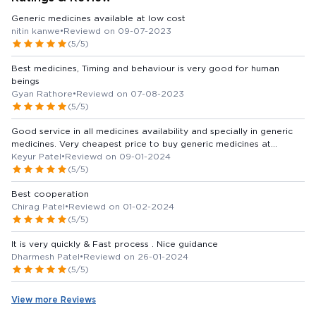
Generic medicines available at low cost
nitin kanwe
•
Reviewd on 09-07-2023
(5/5)
Best medicines, Timing and behaviour is very good for human
beings
Gyan Rathore
•
Reviewd on 07-08-2023
(5/5)
Good service in all medicines availability and specially in generic
medicines. Very cheapest price to buy generic medicines at
naroda area. saving money. Thank you medkart
Keyur Patel
•
Reviewd on 09-01-2024
(5/5)
Best cooperation
Chirag Patel
•
Reviewd on 01-02-2024
(5/5)
It is very quickly & Fast process . Nice guidance
Dharmesh Patel
•
Reviewd on 26-01-2024
(5/5)
View more Reviews