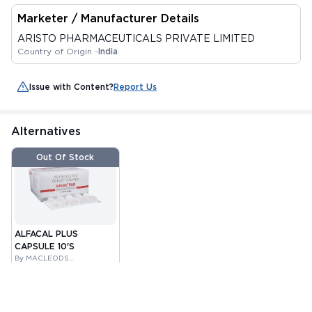
Marketer / Manufacturer Details
ARISTO PHARMACEUTICALS PRIVATE LIMITED
Country of Origin -
India
Issue with Content?
Report Us
Alternatives
Out Of Stock
ALFACAL PLUS
CAPSULE 10'S
By MACLEODS
PHARMACEUTICALS
MRP
₹122.71
PRIVATE LIMITED
₹ 104.3
15%
Check alternative