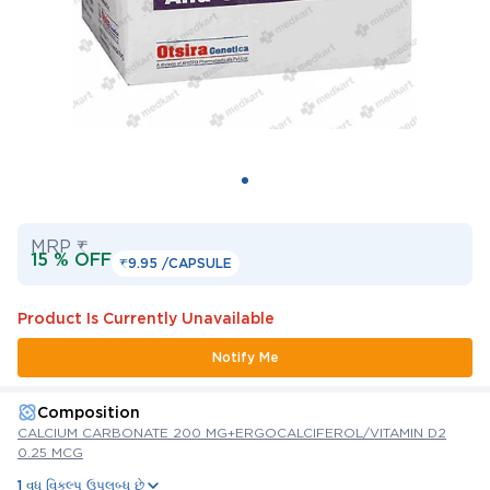
MRP ₹
15 % OFF
₹9.95 /
CAPSULE
Product Is Currently Unavailable
Notify Me
Composition
CALCIUM CARBONATE 200 MG+ERGOCALCIFEROL/VITAMIN D2
0.25 MCG
1 વધુ વિકલ્પ ઉપલબ્ધ છે