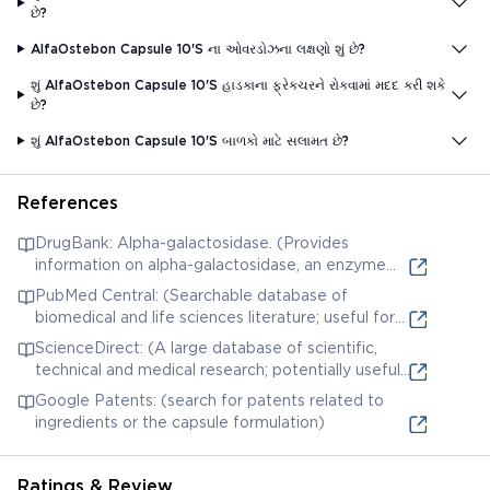
છે?
AlfaOstebon Capsule 10'S ના ઓવરડોઝના લક્ષણો શું છે?
શું AlfaOstebon Capsule 10'S હાડકાના ફ્રેક્ચરને રોકવામાં મદદ કરી શકે
છે?
શું AlfaOstebon Capsule 10'S બાળકો માટે સલામત છે?
References
DrugBank: Alpha-galactosidase. (Provides
information on alpha-galactosidase, an enzyme
sometimes used to aid digestion of complex
PubMed Central: (Searchable database of
carbohydrates)
biomedical and life sciences literature; useful for
finding research on individual ingredients.)
ScienceDirect: (A large database of scientific,
technical and medical research; potentially useful
for researching specific ingredients)
Google Patents: (search for patents related to
ingredients or the capsule formulation)
Ratings & Review