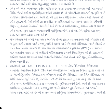
સ્વાસ્થ્ય બંને માટે એક મહત્વપૂર્ણ પોષક તત્વ બનાવે છે.
ઝીંક એ એક આવશ્યક ટ્રેસ ખનિજ છે જે હાડકાના ચયાપચય માટે મહત્વપૂર્ણ
વિવિધ ઉત્સેચકીય પ્રતિક્રિયાઓમાં સામેલ છે. તે ઓસ્ટીયોબ્લાસ્ટની પ્રવૃત્તિ અને
કોલેજન સંશ્લેષણને ટેકો આપે છે, જે હાડકાના મેટ્રિક્સની રચના માટે જરૂરી છે.
ઝીંક હાડકાની પેશીઓની માળખાકીય અખંડિતતામાં પણ ફાળો આપે છે. ઝીંકની
ઉણપ હાડકાના વિકાસને અવરોધી શકે છે અને અસ્થિભંગનું જોખમ વધારી શકે છે.
ઝીંક સાથે પૂરક હાડકા બનાવવાની પ્રક્રિયાઓને ટેકો આપીને શ્રેષ્ઠ હાડકાનું
સ્વાસ્થ્ય જાળવવામાં મદદ કરે છે.
મેગ્નેશિયમ એ બીજું આવશ્યક ખનિજ છે જે હાડકાના સ્વાસ્થ્ય માટે નિર્ણાયક છે.
તે હાડકાની રચના અને મજબૂતાઈમાં ફાળો આપે છે અને કેલ્શિયમ અને વિટામિન
ડીના નિયમનમાં સામેલ છે. મેગ્નેશિયમ પેરાથાઈરોઈડ હોર્મોન (PTH) ના કાર્યને
પણ સમર્થન આપે છે, જે શરીરમાં કેલ્શિયમના સ્તરને નિયંત્રિત કરે છે. હાડકાની
ખનિજ ઘનતા જાળવવા અને ઓસ્ટીયોપોરોસીસને રોકવા માટે પૂરતું મેગ્નેશિયમનું
સેવન જરૂરી છે.
સારાંશમાં, ALFAOSTEBON CAPSULE 10'S કેલ્સીટ્રિઓલ, કેલ્શિયમ
કાર્બોનેટ, વિટામિન K2-7, ઝીંક અને મેગ્નેશિયમની સંયુક્ત ક્રિયા દ્વારા કાર્ય કરે
છે. કેલ્સીટ્રિઓલ કેલ્શિયમના શોષણને વધારે છે, કેલ્શિયમ કાર્બોનેટ કેલ્શિયમનો
સીધો સ્ત્રોત પૂરો પાડે છે, વિટામિન K2-7 કેલ્શિયમને હાડકાં તરફ દોરે છે અને
ઝીંક અને મેગ્નેશિયમ હાડકા બનાવવાની પ્રક્રિયાઓને ટેકો આપે છે. આ વ્યાપક
અભિગમ હાડકાની ઘનતા, મજબૂતાઈ અને એકંદર હાડપિંજરના સ્વાસ્થ્યને
જાળવવામાં મદદ કરે છે, જે સ્વસ્થ અને સક્રિય જીવનશૈલીને પ્રોત્સાહન આપે છે.