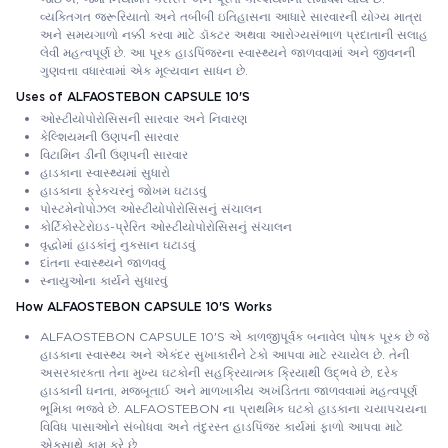
વ્યક્તિગત જરૂરિયાતો અને તબીબી ઇતિહાસના આધારે સારવારની યોગ્ય માત્રા
અને સમયગાળો નક્કી કરવા માટે ડૉક્ટર અથવા આરોગ્યસંભાળ પ્રદાતાની સલાહ
લેવી મહત્વપૂર્ણ છે. આ પૂરક હાડપિંજરના સ્વાસ્થ્યને જાળવવામાં અને જીવનની
ગુણવત્તા વધારવામાં એક મૂલ્યવાન સાધન છે.
Uses of ALFAOSTEBON CAPSULE 10'S
ઓસ્ટીયોપોરોસિસની સારવાર અને નિવારણ
કેલ્શિયમની ઉણપની સારવાર
વિટામિન ડીની ઉણપની સારવાર
હાડકાના સ્વાસ્થ્યમાં સુધારો
હાડકાના ફ્રેક્ચરનું જોખમ ઘટાડવું
પોસ્ટમેનોપોઝલ ઓસ્ટીયોપોરોસિસનું સંચાલન
કોર્ટિકોસ્ટેરોઇડ-પ્રેરિત ઓસ્ટીયોપોરોસિસનું સંચાલન
વૃદ્ધોમાં હાડકાંનું નુકસાન ઘટાડવું
દાંતના સ્વાસ્થ્યને જાળવવું
સ્નાયુઓના કાર્યને સુધારવું
How ALFAOSTEBON CAPSULE 10'S Works
ALFAOSTEBON CAPSULE 10'S એ કાળજીપૂર્વક બનાવેલ પોષક પૂરક છે જે
હાડકાના સ્વાસ્થ્ય અને એકંદર સુખાકારીને ટેકો આપવા માટે રચાયેલ છે. તેની
અસરકારકતા તેના મુખ્ય ઘટકોની સહક્રિયાત્મક ક્રિયાથી ઉદ્ભવે છે, દરેક
હાડકાની ઘનતા, મજબૂતાઈ અને માળખાકીય અખંડિતતા જાળવવામાં મહત્વપૂર્ણ
ભૂમિકા ભજવે છે. ALFAOSTEBON ના પ્રાથમિક ઘટકો હાડકાના ચયાપચયના
વિવિધ પાસાઓને સંબોધવા અને તંદુરસ્ત હાડપિંજર કાર્યમાં ફાળો આપવા માટે
એકસાથે કામ કરે છે.