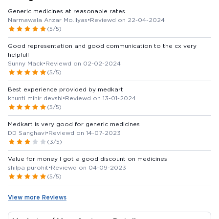
Generic medicines at reasonable rates.
Narmawala Anzar Mo.Ilyas
•
Reviewd on 22-04-2024
(5/5)
Good representation and good communication to the cx very
helpfull
Sunny Mack
•
Reviewd on 02-02-2024
(5/5)
Best experience provided by medkart
khunti mihir devshi
•
Reviewd on 13-01-2024
(5/5)
Medkart is very good for generic medicines
DD Sanghavi
•
Reviewd on 14-07-2023
(3/5)
Value for money I got a good discount on medicines
shilpa purohit
•
Reviewd on 04-09-2023
(5/5)
View more Reviews