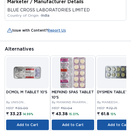
Marketer / Manufacturer Details
BLUE CROSS LABORATORIES LIMITED
Country of Origin -
India
Issue with Content?
Report Us
Alternatives
DCMOL M TABLET 10'S
MEFKIND SPAS TABLET
DYSMEN TABLET 1
10'S
By UNISON
By MANKIND PHARMA
By MANEESH
PHARMACEUTICALS
LIMITED
PHARMACEUTICALS 
MRP
₹39.09
MRP
₹51.04
MRP
₹72.71
PRIVATE LIMITED
₹ 33.23
₹ 43.38
₹ 61.8
14.99%
15.01%
15%
Add to Cart
Add to Cart
Add to Cart