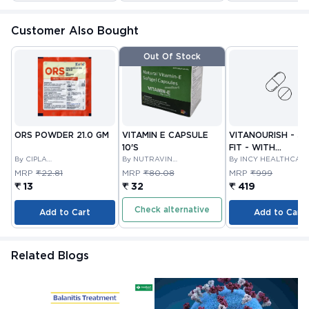
Customer Also Bought
Out Of Stock
ORS POWDER 21.0 GM
VITAMIN E CAPSULE
VITANOURISH - JO
10'S
FIT - WITH
By CIPLA
By NUTRAVIN
GLUCOSAMINE &
By INCY HEALTHCAR
PHARMACEUTICAL
LABORATORIES
LTD
BOSWELLIA FOR
MRP
₹22.81
MRP
₹80.08
MRP
₹999
COMPANY LIMITED
JOINTS TABLET 3
₹ 13
₹ 32
₹ 419
Check alternative
Add to Cart
Add to Cart
Related Blogs