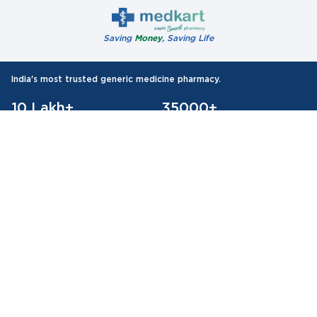
Saving
Money
, Saving Life
India's most trusted generic medicine pharmacy.
10 Lakh+
35000+
Happy customers
Pin-codes Covered
75 Lakh+
Orders Delivered
Authentic Products
All WHO-GMP Certified Medicines
About Medkart Pharmacy
Our Services