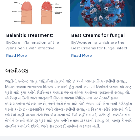
Balanitis Treatment:
Best Creams for fungal
H
Medications, Antibiotics,
infection in private area -
M
ByCure inflammation of the
ByWondering which are the
B
and Creams
Buy Cream Online
M
glans penis with effective
Best Creams for fungal infection
M
balanitis treatment. Discover
in private area? Buy Fungal
f
Read More
Read More
R
best antibiotics, creams, and
Infection Creams Online at
c
medications for relief.
affordable range.
m
અસ્વીકરણ
અહીંની કન્ટેન્ટ માત્ર માહિતીના હેતુઓ માટે છે અને વ્યાવસાયિક તબીબી સલાહ,
નિદાન અથવા સારવારનો વિકલ્પ બનવાનો હેતુ નથી. તબીબી સ્થિતિને લગતા કોઈપણ
પ્રશ્નો માટે કૃપા કરીને ચિકિત્સક અથવા અન્ય યોગ્ય આરોગ્ય પ્રદાતાની સલાહ લો.
કોઈપણ માહિતી અને અનુગામી ક્રિયા અથવા નિષ્ક્રિયતા પર મેડકાર્ટ ફક્ત
વપરાશકર્તાના જોખમ પર છે, અને અમે તેના માટે કોઈ જવાબદારી લેતા નથી. પ્લેટફોર્મ
પરનો કન્ટેન્ટ વ્યાવસાયિક અને યોગ્ય તબીબી સલાહના વિકલ્પ તરીકે ધ્યાનમાં લેવી
જોઈએ નહીં અથવા તેનો ઉપયોગ કરવો જોઈએ નહીં.દવાઓ, પરીક્ષણો અને/અથવા
રોગોને લગતી કોઈપણ પ્રશ્ન માટે કૃપા કરીને તમારા ડૉક્ટરની સલાહ લો, કારણ કે અમે
સમર્થન આપીએ છીએ, અને ડૉક્ટર-દર્દી સંબંધને બદલશો નહીં.