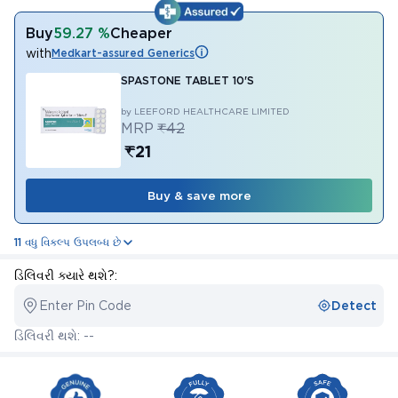
Buy
59.27 %
Cheaper
with
Medkart-assured Generics
SPASTONE TABLET 10'S
by LEEFORD HEALTHCARE LIMITED
MRP
₹42
₹21
Buy & save more
11 વધુ વિકલ્પ ઉપલબ્ધ છે
ડિલિવરી ક્યારે થશે?:
Enter Pin Code
Detect
ડિલિવરી થશે: --