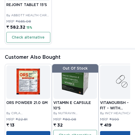
REJOINT TABLET 15'S
By ABBOTT HEALTH CARE
PRIVATE LIMITED
MRP
₹685.08
₹ 582.32
15%
Check alternative
Customer Also Bought
Out Of Stock
ORS POWDER 21.0 GM
VITAMIN E CAPSULE
VITANOURISH - JO
10'S
FIT - WITH
By CIPLA
By NUTRAVIN
GLUCOSAMINE &
By INCY HEALTHCAR
PHARMACEUTICAL
LABORATORIES
LTD
BOSWELLIA FOR
MRP
₹22.81
MRP
₹80.08
MRP
₹999
COMPANY LIMITED
JOINTS TABLET 3
₹ 13
₹ 32
₹ 419