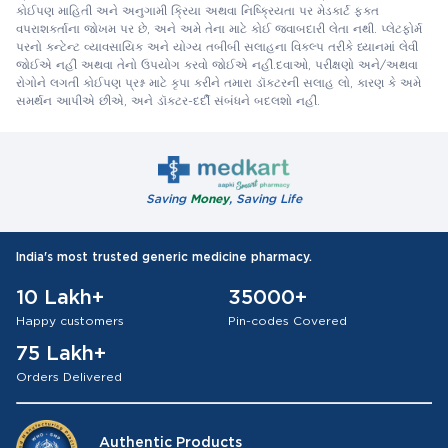
કોઈપણ માહિતી અને અનુગામી ક્રિયા અથવા નિષ્ક્રિયતા પર મેડકાર્ટ ફક્ત
વપરાશકર્તાના જોખમ પર છે, અને અમે તેના માટે કોઈ જવાબદારી લેતા નથી. પ્લેટફોર્મ
પરનો કન્ટેન્ટ વ્યાવસાયિક અને યોગ્ય તબીબી સલાહના વિકલ્પ તરીકે ધ્યાનમાં લેવી
જોઈએ નહીં અથવા તેનો ઉપયોગ કરવો જોઈએ નહીં.દવાઓ, પરીક્ષણો અને/અથવા
રોગોને લગતી કોઈપણ પ્રશ્ન માટે કૃપા કરીને તમારા ડૉક્ટરની સલાહ લો, કારણ કે અમે
સમર્થન આપીએ છીએ, અને ડૉક્ટર-દર્દી સંબંધને બદલશો નહીં.
Saving
Money
, Saving Life
India's most trusted generic medicine pharmacy.
10 Lakh+
35000+
Happy customers
Pin-codes Covered
75 Lakh+
Orders Delivered
Authentic Products