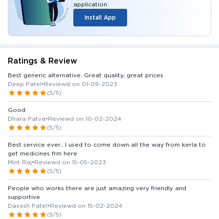
application
Install App
Ratings & Review
Best generic alternative. Great quality, great prices
Deep Patel
•
Reviewd on 01-09-2023
(5/5)
Good
Dhara Patva
•
Reviewd on 10-02-2024
(5/5)
Best service ever.. I used to come down all the way from kerla to
get medicines frm here
Mint Raj
•
Reviewd on 15-05-2023
(5/5)
People who works there are just amazing very friendly and
supportive
Daxesh Patel
•
Reviewd on 15-02-2024
(5/5)