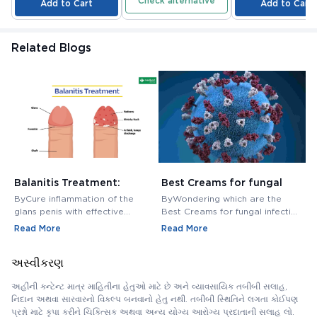
Check alternative
Add to Cart
Add to Cart
Related Blogs
Balanitis Treatment:
Best Creams for fungal
H
Medications, Antibiotics,
infection in private area -
M
ByCure inflammation of the
ByWondering which are the
B
and Creams
Buy Cream Online
M
glans penis with effective
Best Creams for fungal infection
M
balanitis treatment. Discover
in private area? Buy Fungal
f
Read More
Read More
R
best antibiotics, creams, and
Infection Creams Online at
c
medications for relief.
affordable range.
m
અસ્વીકરણ
અહીંની કન્ટેન્ટ માત્ર માહિતીના હેતુઓ માટે છે અને વ્યાવસાયિક તબીબી સલાહ,
નિદાન અથવા સારવારનો વિકલ્પ બનવાનો હેતુ નથી. તબીબી સ્થિતિને લગતા કોઈપણ
પ્રશ્નો માટે કૃપા કરીને ચિકિત્સક અથવા અન્ય યોગ્ય આરોગ્ય પ્રદાતાની સલાહ લો.