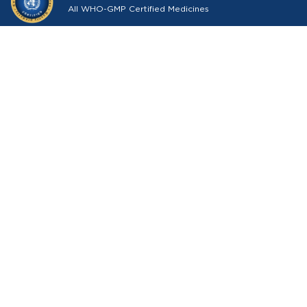
All WHO-GMP Certified Medicines
About Medkart Pharmacy
Our Services
Browse by
Policies
Download the app for free
Follow Us On