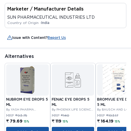
Marketer / Manufacturer Details
SUN PHARMACEUTICAL INDUSTRIES LTD
Country of Origin -
India
Issue with Content?
Report Us
Alternatives
NUBROM EYE DROPS 5
FENAC EYE DROPS 5
BROMVUE EYE DR
ML
ML
5 ML
By YASH PHARMA
By PHOENIX LIFE SCIENCE
By BAUSCH AND LOM
LABORATORIES PRIVATE
PVT LTD
MRP
₹93.75
MRP
₹140
MRP
₹193.17
LIMITED
₹ 79.69
₹ 119
₹ 164.19
15%
15%
15%