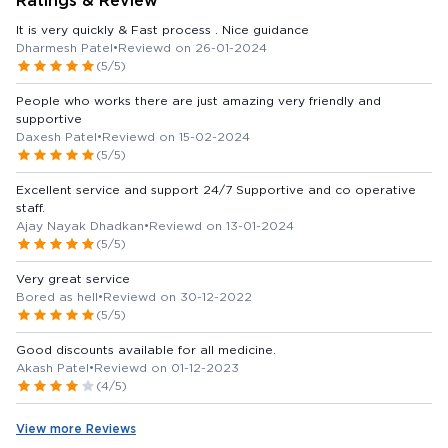
Ratings & Review
It is very quickly & Fast process . Nice guidance
Dharmesh Patel
•
Reviewd on 26-01-2024
(5/5)
People who works there are just amazing very friendly and
supportive
Daxesh Patel
•
Reviewd on 15-02-2024
(5/5)
Excellent service and support 24/7 Supportive and co operative
staff.
Ajay Nayak Dhadkan
•
Reviewd on 13-01-2024
(5/5)
Very great service
Bored as hell
•
Reviewd on 30-12-2022
(5/5)
Good discounts available for all medicine.
Akash Patel
•
Reviewd on 01-12-2023
(4/5)
View more Reviews