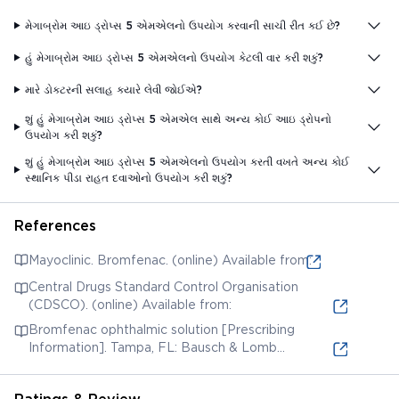
મેગાબ્રોમ આઇ ડ્રોપ્સ 5 એમએલનો ઉપયોગ કરવાની સાચી રીત કઈ છે?
હું મેગાબ્રોમ આઇ ડ્રોપ્સ 5 એમએલનો ઉપયોગ કેટલી વાર કરી શકું?
મારે ડોક્ટરની સલાહ ક્યારે લેવી જોઈએ?
શું હું મેગાબ્રોમ આઇ ડ્રોપ્સ 5 એમએલ સાથે અન્ય કોઈ આઇ ડ્રોપનો
ઉપયોગ કરી શકું?
શું હું મેગાબ્રોમ આઇ ડ્રોપ્સ 5 એમએલનો ઉપયોગ કરતી વખતે અન્ય કોઈ
સ્થાનિક પીડા રાહત દવાઓનો ઉપયોગ કરી શકું?
References
Mayoclinic. Bromfenac. (online) Available from:
Central Drugs Standard Control Organisation
(CDSCO). (online) Available from:
Bromfenac ophthalmic solution [Prescribing
Information]. Tampa, FL: Bausch & Lomb
Incorporated; 2014. (online) Available from: