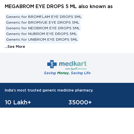
MEGABROM EYE DROPS 5 ML also known as
Generic for BROMFLAM EYE DROPS 5ML
Generic for BROMVUE EYE DROPS 5ML
Generic for NEOBROM EYE DROPS 5ML
Generic for NUBROM EYE DROPS 5ML
Generic for UNIBROM EYE DROPS 5ML
Generic for Z BROM EYE DROPS 5ML
...See More
Generic for BROMFENAC 0.09 %W/V
Substitute for BROMFLAM EYE DROPS 5ML
Substitute for BROMVUE EYE DROPS 5ML
Substitute for NEOBROM EYE DROPS 5ML
Saving
Money
, Saving Life
Substitute for NUBROM EYE DROPS 5ML
Substitute for UNIBROM EYE DROPS 5ML
Substitute for Z BROM EYE DROPS 5ML
India's most trusted generic medicine pharmacy.
Substitute for BROMFENAC 0.09 %W/V
Alternative for BROMFLAM EYE DROPS 5ML
10 Lakh+
35000+
Alternative for BROMVUE EYE DROPS 5ML
Alternative for NEOBROM EYE DROPS 5ML
Happy customers
Pin-codes Covered
Alternative for NUBROM EYE DROPS 5ML
75 Lakh+
Alternative for UNIBROM EYE DROPS 5ML
Alternative for Z BROM EYE DROPS 5ML
Orders Delivered
Alternative for BROMFENAC 0.09 %W/V