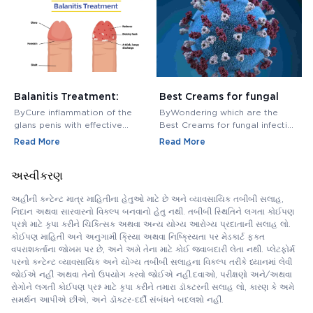
Balanitis Treatment:
Best Creams for fungal
H
Medications, Antibiotics,
infection in private area -
M
ByCure inflammation of the
ByWondering which are the
B
and Creams
Buy Cream Online
M
glans penis with effective
Best Creams for fungal infection
M
balanitis treatment. Discover
in private area? Buy Fungal
f
Read More
Read More
R
best antibiotics, creams, and
Infection Creams Online at
c
medications for relief.
affordable range.
m
અસ્વીકરણ
અહીંની કન્ટેન્ટ માત્ર માહિતીના હેતુઓ માટે છે અને વ્યાવસાયિક તબીબી સલાહ,
નિદાન અથવા સારવારનો વિકલ્પ બનવાનો હેતુ નથી. તબીબી સ્થિતિને લગતા કોઈપણ
પ્રશ્નો માટે કૃપા કરીને ચિકિત્સક અથવા અન્ય યોગ્ય આરોગ્ય પ્રદાતાની સલાહ લો.
કોઈપણ માહિતી અને અનુગામી ક્રિયા અથવા નિષ્ક્રિયતા પર મેડકાર્ટ ફક્ત
વપરાશકર્તાના જોખમ પર છે, અને અમે તેના માટે કોઈ જવાબદારી લેતા નથી. પ્લેટફોર્મ
પરનો કન્ટેન્ટ વ્યાવસાયિક અને યોગ્ય તબીબી સલાહના વિકલ્પ તરીકે ધ્યાનમાં લેવી
જોઈએ નહીં અથવા તેનો ઉપયોગ કરવો જોઈએ નહીં.દવાઓ, પરીક્ષણો અને/અથવા
રોગોને લગતી કોઈપણ પ્રશ્ન માટે કૃપા કરીને તમારા ડૉક્ટરની સલાહ લો, કારણ કે અમે
સમર્થન આપીએ છીએ, અને ડૉક્ટર-દર્દી સંબંધને બદલશો નહીં.