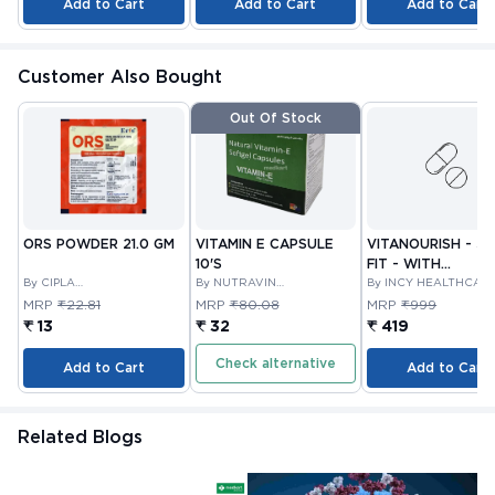
Add to Cart
Add to Cart
Add to Cart
Customer Also Bought
Out Of Stock
ORS POWDER 21.0 GM
VITAMIN E CAPSULE
VITANOURISH - JO
10'S
FIT - WITH
By CIPLA
By NUTRAVIN
GLUCOSAMINE &
By INCY HEALTHCAR
PHARMACEUTICAL
LABORATORIES
LTD
BOSWELLIA FOR
MRP
₹22.81
MRP
₹80.08
MRP
₹999
COMPANY LIMITED
JOINTS TABLET 3
₹ 13
₹ 32
₹ 419
Check alternative
Add to Cart
Add to Cart
Related Blogs