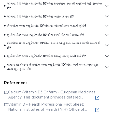
શું મેગાપોઝ પ્લસ ન્યૂ ટેબ્લેટ 10'એસ સ્તનપાન કરાવતી સ્ત્રીઓ માટે સલામત
છે?
શું મેગાપોઝ પ્લસ ન્યૂ ટેબ્લેટ 10'એસ વ્યસનકારક છે?
મેગાપોઝ પ્લસ ન્યૂ ટેબ્લેટ 10'એસના ઓવરડોઝના લક્ષણો શું છે?
શું મેગાપોઝ પ્લસ ન્યૂ ટેબ્લેટ 10'એસ ખાલી પેટ લઈ શકાય છે?
મેગાપોઝ પ્લસ ન્યૂ ટેબ્લેટ 10'એસ કામ કરવાનું શરૂ કરવામાં કેટલો સમય લે
છે?
શું મેગાપોઝ પ્લસ ન્યૂ ટેબ્લેટ 10'એસ થાકનું કારણ બની શકે છે?
સમાન ઘટકોવાળા મેગાપોઝ પ્લસ ન્યૂ ટેબ્લેટ 10'એસ અને અન્ય બ્રાન્ડ્સ
વચ્ચે શું તફાવત છે?
References
Calcium/Vitamin D3 Orifarm - European Medicines
Agency: This document provides detailed
scientific information and assessment reports
Vitamin D - Health Professional Fact Sheet:
regarding calcium and Vitamin D3 supplements,
National Institutes of Health (NIH) Office of
which are common ingredients in bone health