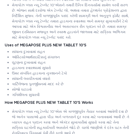
મેગાપોઝ પ્લસ ન્યૂ ટેબ્લેટ 10'એસને તમારી દૈનિક દિનચર્યામાં સામેલ કરવી સરળ
છે. ભોજન સાથે દરરોજ એક ટેબ્લેટ લો, અથવા તમારા હેલ્થકેર પ્રોફેશનલ દ્વારા
નિર્દેશિત મુજબ. તેની કાળજીપૂર્વક પસંદ કરેલી સામગ્રી અને અનુકૂળ ફોર્મેટ સાથે,
મેગાપોઝ પ્લસ ન્યૂ ટેબ્લેટ તમારા હાડકાના સ્વાસ્થ્ય અને સમગ્ર સુખાકારીને ટેકો
આપવા માટે એક વિશ્વસનીય અને અસરકારક રીત પ્રદાન કરે છે. તમારા સમગ્ર
જીવન દરમિયાન મજબૂત અને સ્વસ્થ હાડકાંને જાળવવા માટે સક્રિય અભિગમ
માટે મેગાપોઝ પ્લસ ન્યૂ ટેબ્લેટ પસંદ કરો.
Uses of MEGAPOSE PLUS NEW TABLET 10'S
સાંધાના દુખાવામાં રાહત
ઑસ્ટિયોઆર્થરાઇટિસનું સંચાલન
ઘૂંટણના દુખાવામાં રાહત
હાડકાના સ્વાસ્થ્યમાં સુધારો
ઉંમર સંબંધિત હાડકાના નુકશાનને ટેકો
સાંધાની લવચીકતામાં વધારો
કાર્ટિલેજના પુનર્જીવનમાં મદદ કરે છે
સોજો ઘટાડવો
ગતિશીલતા સુધારવી
How MEGAPOSE PLUS NEW TABLET 10'S Works
મેગાપોઝ પ્લસ ન્યૂ ટેબ્લેટ 10'એસ એ કાળજીપૂર્વક તૈયાર કરવામાં આવેલી દવા છે
જે અનેક પાસાઓ દ્વારા પીડા અને બળતરાને દૂર કરવા માટે બનાવવામાં આવી છે. તે
વ્યાપક રાહત પ્રદાન કરવા અને એકંદર સુખાકારીમાં સુધારો કરવા માટે તેના
સક્રિય ઘટકોની સહકાર્યકારી અસરોને જોડે છે. ચાલો જાણીએ કે દરેક ઘટક તેની
રોગનિવારક ક્રિયામાં કેવી રીતે ફાળો આપે છે.