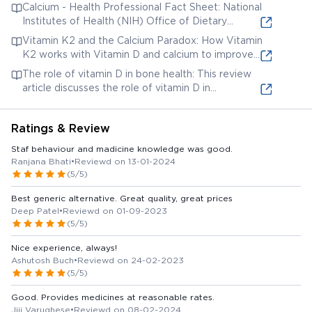
Dietary Supplements provides comprehensive
Calcium - Health Professional Fact Sheet: National
products like MEGAPOSE PLUS. It includes data
information on Vitamin D, including its role in bone
Institutes of Health (NIH) Office of Dietary
on efficacy, safety, and pharmacokinetic
health, recommended intakes, deficiency risks, and
Supplements offers detailed information on
properties.
Vitamin K2 and the Calcium Paradox: How Vitamin
potential health effects. It contains numerous
calcium, including its function in the body, dietary
K2 works with Vitamin D and calcium to improve
references to scientific studies and clinical trials.
sources, recommended intakes, deficiency
bone and cardiovascular health: This article
The role of vitamin D in bone health: This review
symptoms, and potential health risks. It includes
discusses the synergistic relationship between
article discusses the role of vitamin D in
citations to relevant research articles.
Vitamin K2, Vitamin D, and calcium in promoting
maintaining bone health, preventing osteoporosis,
bone health and preventing arterial calcification.
and reducing fracture risk.
Ratings & Review
Staf behaviour and madicine knowledge was good.
Ranjana Bhati
•
Reviewd on 13-01-2024
(5/5)
Best generic alternative. Great quality, great prices
Deep Patel
•
Reviewd on 01-09-2023
(5/5)
Nice experience, always!
Ashutosh Buch
•
Reviewd on 24-02-2023
(5/5)
Good. Provides medicines at reasonable rates.
Jiji Varughese
•
Reviewd on 08-02-2024