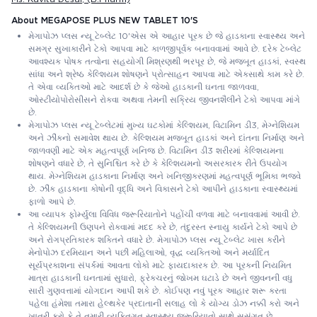
About MEGAPOSE PLUS NEW TABLET 10'S
મેગાપોઝ પ્લસ ન્યૂ ટેબ્લેટ 10'એસ એ આહાર પૂરક છે જે હાડકાના સ્વાસ્થ્ય અને
સમગ્ર સુખાકારીને ટેકો આપવા માટે કાળજીપૂર્વક બનાવવામાં આવે છે. દરેક ટેબ્લેટ
આવશ્યક પોષક તત્વોના સહયોગી મિશ્રણથી ભરપૂર છે, જે મજબૂત હાડકાં, સ્વસ્થ
સાંધા અને શ્રેષ્ઠ કેલ્શિયમ શોષણને પ્રોત્સાહન આપવા માટે એકસાથે કામ કરે છે.
તે એવા વ્યક્તિઓ માટે આદર્શ છે કે જેઓ હાડકાની ઘનતા જાળવવા,
ઓસ્ટીયોપોરોસીસને રોકવા અથવા તેમની સક્રિય જીવનશૈલીને ટેકો આપવા માંગે
છે.
મેગાપોઝ પ્લસ ન્યૂ ટેબ્લેટમાં મુખ્ય ઘટકોમાં કેલ્શિયમ, વિટામિન ડી3, મેગ્નેશિયમ
અને ઝીંકનો સમાવેશ થાય છે. કેલ્શિયમ મજબૂત હાડકાં અને દાંતના નિર્માણ અને
જાળવણી માટે એક મહત્વપૂર્ણ ખનિજ છે. વિટામિન ડી3 શરીરમાં કેલ્શિયમના
શોષણને વધારે છે, તે સુનિશ્ચિત કરે છે કે કેલ્શિયમનો અસરકારક રીતે ઉપયોગ
થાય. મેગ્નેશિયમ હાડકાના નિર્માણ અને ખનિજીકરણમાં મહત્વપૂર્ણ ભૂમિકા ભજવે
છે. ઝીંક હાડકાના કોષોની વૃદ્ધિ અને વિકાસને ટેકો આપીને હાડકાના સ્વાસ્થ્યમાં
ફાળો આપે છે.
આ વ્યાપક ફોર્મ્યુલા વિવિધ જરૂરિયાતોને પહોંચી વળવા માટે બનાવવામાં આવી છે.
તે કેલ્શિયમની ઉણપને રોકવામાં મદદ કરે છે, તંદુરસ્ત સ્નાયુ કાર્યને ટેકો આપે છે
અને રોગપ્રતિકારક શક્તિને વધારે છે. મેગાપોઝ પ્લસ ન્યૂ ટેબ્લેટ ખાસ કરીને
મેનોપોઝ દરમિયાન અને પછી મહિલાઓ, વૃદ્ધ વ્યક્તિઓ અને મર્યાદિત
સૂર્યપ્રકાશના સંપર્કમાં આવતા લોકો માટે ફાયદાકારક છે. આ પૂરકની નિયમિત
માત્રા હાડકાની ઘનતામાં સુધારો, ફ્રેક્ચરનું જોખમ ઘટાડે છે અને જીવનની વધુ
સારી ગુણવત્તામાં યોગદાન આપી શકે છે. કોઈપણ નવું પૂરક આહાર શરૂ કરતા
પહેલા હંમેશા તમારા હેલ્થકેર પ્રદાતાની સલાહ લો કે યોગ્ય ડોઝ નક્કી કરો અને
ખાતરી કરો કે તે તમારી વ્યક્તિગત સ્વાસ્થ્ય જરૂરિયાતો સાથે સુસંગત છે.