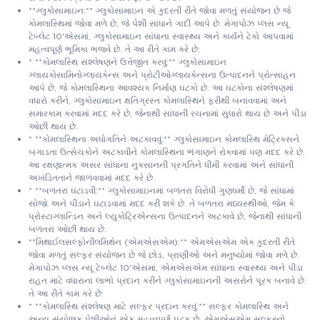
**ગ્લુકોસામાઇન:** ગ્લુકોસામાઇન એ કુદરતી રીતે જોવા મળતું સંયોજન છે જે
કોમલાસ્થિમાં જોવા મળે છે, જે પેશી સાંધાને ગાદી આપે છે. મેગાપોઝ પ્લસ ન્યૂ
ટેબ્લેટ 10'એસમાં, ગ્લુકોસામાઇન સાંધાના સ્વાસ્થ્ય અને કાર્યને ટેકો આપવામાં
મહત્વપૂર્ણ ભૂમિકા ભજવે છે. તે આ રીતે કામ કરે છે:
* **કોમલાસ્થિ સંશ્લેષણને ઉત્તેજીત કરવું:** ગ્લુકોસામાઇન
ગ્લાયકોસામિનોગ્લાયકેન્સ અને પ્રોટીઓગ્લાયકેન્સના ઉત્પાદનને પ્રોત્સાહન
આપે છે, જે કોમલાસ્થિના આવશ્યક નિર્માણ ઘટકો છે. આ ઘટકોના સંશ્લેષણમાં
વધારો કરીને, ગ્લુકોસામાઇન ક્ષતિગ્રસ્ત કોમલાસ્થિને ફરીથી બનાવવામાં અને
સમારકામ કરવામાં મદદ કરે છે, જેનાથી સાંધાની રચનામાં સુધારો થાય છે અને પીડા
ઓછી થાય છે.
* **કોમલાસ્થિના અધોગતિને અટકાવવું:** ગ્લુકોસામાઇન કોમલાસ્થિ મેટ્રિક્સને
બગાડતા ઉત્સેચકોને અટકાવીને કોમલાસ્થિના ભંગાણને રોકવામાં પણ મદદ કરે છે.
આ રક્ષણાત્મક અસર સાંધાના નુકસાનની પ્રગતિને ધીમી કરવામાં અને સાંધાની
અખંડિતતાને જાળવવામાં મદદ કરે છે.
* **બળતરા ઘટાડવી:** ગ્લુકોસામાઇનમાં બળતરા વિરોધી ગુણધર્મો છે, જે સાંધામાં
સોજો અને પીડાને ઘટાડવામાં મદદ કરી શકે છે. તે બળતરા મધ્યસ્થીઓ, જેમ કે
પ્રોસ્ટાગ્લાન્ડિન અને લ્યુકોટ્રિએન્સના ઉત્પાદનને અટકાવે છે, જેનાથી સાંધાની
બળતરા ઓછી થાય છે.
**મિથાઈલસલ્ફોનીલમિથેન (એમએસએમ):** એમએસએમ એક કુદરતી રીતે
જોવા મળતું સલ્ફર સંયોજન છે જે છોડ, પ્રાણીઓ અને મનુષ્યોમાં જોવા મળે છે.
મેગાપોઝ પ્લસ ન્યૂ ટેબ્લેટ 10'એસમાં, એમએસએમ સાંધાના સ્વાસ્થ્ય અને પીડા
રાહત માટે વધારાના લાભો પ્રદાન કરીને ગ્લુકોસામાઇનની અસરોને પૂરક બનાવે છે.
તે આ રીતે કામ કરે છે:
* **કોમલાસ્થિ સંશ્લેષણ માટે સલ્ફર પ્રદાન કરવું:** સલ્ફર કોમલાસ્થિ અને
અન્ય સંયોજક પેશીઓનું એક મહત્વપૂર્ણ ઘટક છે. એમએસએમ સલ્ફરનો