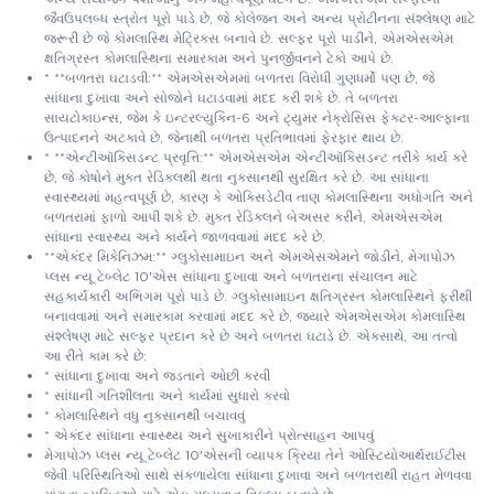
જૈવઉપલબ્ધ સ્ત્રોત પૂરો પાડે છે, જે કોલેજન અને અન્ય પ્રોટીનના સંશ્લેષણ માટે
જરૂરી છે જે કોમલાસ્થિ મેટ્રિક્સ બનાવે છે. સલ્ફર પૂરો પાડીને, એમએસએમ
ક્ષતિગ્રસ્ત કોમલાસ્થિના સમારકામ અને પુનર્જીવનને ટેકો આપે છે.
* **બળતરા ઘટાડવી:** એમએસએમમાં બળતરા વિરોધી ગુણધર્મો પણ છે, જે
સાંધાના દુખાવા અને સોજોને ઘટાડવામાં મદદ કરી શકે છે. તે બળતરા
સાયટોકાઇન્સ, જેમ કે ઇન્ટરલ્યુકિન-6 અને ટ્યુમર નેક્રોસિસ ફેક્ટર-આલ્ફાના
ઉત્પાદનને અટકાવે છે, જેનાથી બળતરા પ્રતિભાવમાં ફેરફાર થાય છે.
* **એન્ટીઑકિસડન્ટ પ્રવૃત્તિ:** એમએસએમ એન્ટીઑકિસડન્ટ તરીકે કાર્ય કરે
છે, જે કોષોને મુક્ત રેડિકલથી થતા નુકસાનથી સુરક્ષિત કરે છે. આ સાંધાના
સ્વાસ્થ્યમાં મહત્વપૂર્ણ છે, કારણ કે ઓક્સિડેટીવ તાણ કોમલાસ્થિના અધોગતિ અને
બળતરામાં ફાળો આપી શકે છે. મુક્ત રેડિકલને બેઅસર કરીને, એમએસએમ
સાંધાના સ્વાસ્થ્ય અને કાર્યને જાળવવામાં મદદ કરે છે.
**એકંદર મિકેનિઝમ:** ગ્લુકોસામાઇન અને એમએસએમને જોડીને, મેગાપોઝ
પ્લસ ન્યૂ ટેબ્લેટ 10'એસ સાંધાના દુખાવા અને બળતરાના સંચાલન માટે
સહકાર્યકારી અભિગમ પૂરો પાડે છે. ગ્લુકોસામાઇન ક્ષતિગ્રસ્ત કોમલાસ્થિને ફરીથી
બનાવવામાં અને સમારકામ કરવામાં મદદ કરે છે, જ્યારે એમએસએમ કોમલાસ્થિ
સંશ્લેષણ માટે સલ્ફર પ્રદાન કરે છે અને બળતરા ઘટાડે છે. એકસાથે, આ તત્વો
આ રીતે કામ કરે છે:
* સાંધાના દુખાવા અને જડતાને ઓછી કરવી
* સાંધાની ગતિશીલતા અને કાર્યમાં સુધારો કરવો
* કોમલાસ્થિને વધુ નુકસાનથી બચાવવું
* એકંદર સાંધાના સ્વાસ્થ્ય અને સુખાકારીને પ્રોત્સાહન આપવું
મેગાપોઝ પ્લસ ન્યૂ ટેબ્લેટ 10'એસની વ્યાપક ક્રિયા તેને ઓસ્ટિયોઆર્થરાઈટીસ
જેવી પરિસ્થિતિઓ સાથે સંકળાયેલા સાંધાના દુખાવા અને બળતરાથી રાહત મેળવવા