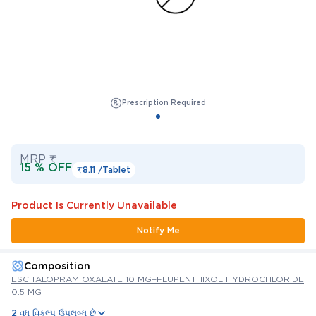
Prescription Required
MRP ₹
15 % OFF
₹8.11 /
Tablet
Product Is Currently Unavailable
Notify Me
Composition
ESCITALOPRAM OXALATE 10 MG+FLUPENTHIXOL HYDROCHLORIDE
0.5 MG
2 વધુ વિકલ્પ ઉપલબ્ધ છે