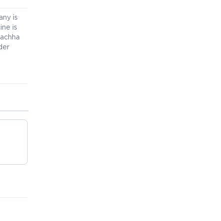
any is
ine is
i achha
der