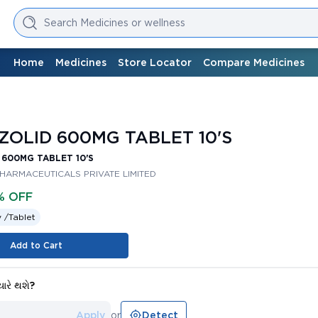
Search Medicines or wellness
Home
Medicines
Store Locator
Compare Medicines
OLID 600MG TABLET 10'S
600MG TABLET 10'S
PHARMACEUTICALS PRIVATE LIMITED
% OFF
 /
Tablet
Add to Cart
યારે થશે?
Apply
or
Detect