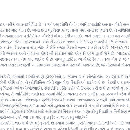
તરીકે લાઇનઝોલિડ છે. તે ઓક્સાઝોલિડીનોન એન્ટિબાયોટિક્સના વર્ગથી સંબંધ
ારવાર માટે થાય છે, જેમાં દવા પ્રતિરોધક જાતોનો પણ સમાવેશ થાય છે. તે મેથિસ
કોમાઇસીન-પ્રતિરોધક એન્ટેરોકોકસ (વીઆરઇ), અને સમુદાય-હસ્તગત ન્યુમ
ે સેલ્યુલાઇટિસ, ફોલ્લાઓ અને ચેપગ્રસ્ત અલ્સર માટે પણ ઉપયોગી છે. કેટલાક
્ટ્રલ નર્વસ સિસ્ટમના ચેપ, જેમ કે મેનિન્જાઇટિસની સારવાર કરી શકે છે. MEGAZ
દરની અસ્તર અને વાલ્વનો ચેપ) ની સારવાર માટે એક વિકલ્પ હોઈ શકે છે. ME
 ત્વચા ચેપ માટે થઈ શકે છે. સેલ્યુલાઇટિસ એ બેક્ટેરિયલ ત્વચા ચેપ છે જે 
 અને કરોડરજ્જુની આસપાસના રક્ષણાત્મક પટલની બળતરા છે, જે મોટાભાગે ચેપના
કે છે, જેનાથી સંભવિતપણે ફોલ્લીઓ, ખંજવાળ અને સોજો જેવા લક્ષણો થઈ શકે
 ઝેરી એપિડર્મલ નેક્રોલિસિસ જેવી જીવલેણ સ્થિતિઓ થઈ શકે છે. કેટલીક દવા
ન્હિબિટર્સ (એમએઓઆઈ), સેરોટોનિન સિન્ડ્રોમને ટ્રિગર કરી શકે છે, જેમાં મૂં
ાગ્યે જ, તે અતિસંવેદનશીલતા ન્યુમોનિટિસ અથવા રક્ત સંબંધિત સમસ્યાઓ જેમ ક
કે છે. કોઈપણ એલર્જીક પ્રતિક્રિયાઓ અથવા અસામાન્ય લક્ષણો વિશે તાત્કાલ
યાપ્રતિક્રિયા ટાળવા માટે તમે હાલમાં લઈ રહ્યા છો તે બધી દવાઓ વિશે તમારા 
ષણોને વહેલાસર શોધવા માટે સારવાર દરમિયાન રક્ત ગણતરીનું નિયમિત નિરીક્ષણ 
આરોગ્યને ટેકો આપવા માટે હાઇડ્રેશન જાળવવું જોઈએ.
ાં થઈ શકે છે, પરંતુ તેનો ઉપયોગ સામાન્ય રીતે એવી પરિસ્થિતિઓ માટે આરક
 નથી. વૃદ્ધ વયસ્કોને તે સૂચવતા પહેલા કિડની અને લીવર કાર્ય અને અન્ય 