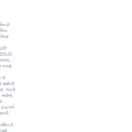
િત છે
િલિન-
ોનિયા
OLID
GAZOLID
લાલાશ,
 કારણે
 છે.
ઓ સાથેની
ઝવણ, ઝડપી
ે અસ્થિ
િક
ડૉક્ટરને
જરૂરી
્ષિત છે
દવાઓ