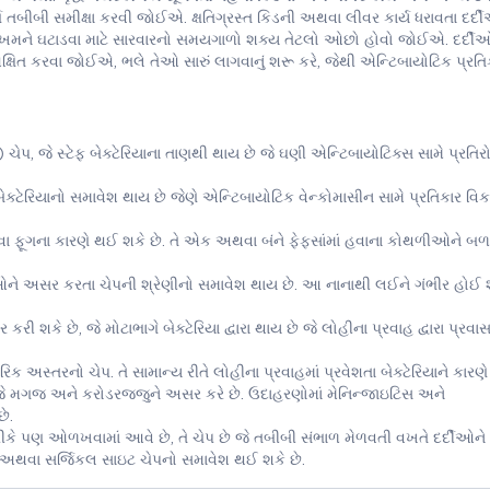
ર્ણ તબીબી સમીક્ષા કરવી જોઈએ. ક્ષતિગ્રસ્ત કિડની અથવા લીવર કાર્ય ધરાવતા દર્દ
મને ઘટાડવા માટે સારવારનો સમયગાળો શક્ય તેટલો ઓછો હોવો જોઈએ. દર્દી
શિક્ષિત કરવા જોઈએ, ભલે તેઓ સારું લાગવાનું શરૂ કરે, જેથી એન્ટિબાયોટિક પ્રતિ
, જે સ્ટેફ બેક્ટેરિયાના તાણથી થાય છે જે ઘણી એન્ટિબાયોટિક્સ સામે પ્રતિરો
ક્ટેરિયાનો સમાવેશ થાય છે જેણે એન્ટિબાયોટિક વેન્કોમાસીન સામે પ્રતિકાર વિકસ
થવા ફૂગના કારણે થઈ શકે છે. તે એક અથવા બંને ફેફસાંમાં હવાના કોથળીઓને બળ
શીઓને અસર કરતા ચેપની શ્રેણીનો સમાવેશ થાય છે. આ નાનાથી લઈને ગંભીર હોઈ શ
રી શકે છે, જે મોટાભાગે બેક્ટેરિયા દ્વારા થાય છે જે લોહીના પ્રવાહ દ્વારા પ્રવાસ
ક અસ્તરનો ચેપ. તે સામાન્ય રીતે લોહીના પ્રવાહમાં પ્રવેશતા બેક્ટેરિયાને કારણે
છે જે મગજ અને કરોડરજ્જુને અસર કરે છે. ઉદાહરણોમાં મેનિન્જાઇટિસ અને
ે.
રીકે પણ ઓળખવામાં આવે છે, તે ચેપ છે જે તબીબી સંભાળ મેળવતી વખતે દર્દીઓન
પ અથવા સર્જિકલ સાઇટ ચેપનો સમાવેશ થઈ શકે છે.