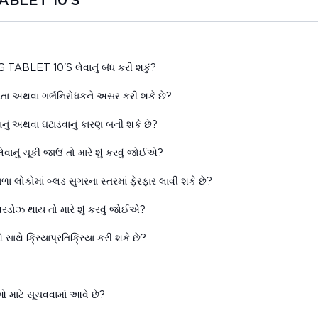
ABLET 10'S
G TABLET 10'S લેવાનું બંધ કરી શકું?
 અથવા ગર્ભનિરોધકને અસર કરી શકે છે?
અથવા ઘટાડવાનું કારણ બની શકે છે?
 ચૂકી જાઉં તો મારે શું કરવું જોઈએ?
કોમાં બ્લડ સુગરના સ્તરમાં ફેરફાર લાવી શકે છે?
 થાય તો મારે શું કરવું જોઈએ?
 ક્રિયાપ્રતિક્રિયા કરી શકે છે?
ટે સૂચવવામાં આવે છે?