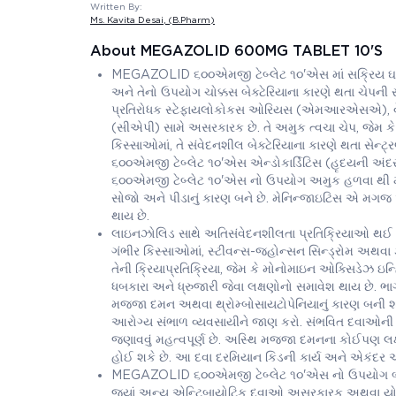
Written By:
Ms. Kavita Desai
, (B.Pharm)
About MEGAZOLID 600MG TABLET 10'S
MEGAZOLID ૬૦૦એમજી ટેબ્લેટ ૧૦'એસ માં સક્રિય ઘટક 
અને તેનો ઉપયોગ ચોક્કસ બેક્ટેરિયાના કારણે થતા ચેપની સ
પ્રતિરોધક સ્ટેફાયલોકોકસ ઓરિયસ (એમઆરએસએ), વેન્
(સીએપી) સામે અસરકારક છે. તે અમુક ત્વચા ચેપ, જેમ ક
કિસ્સાઓમાં, તે સંવેદનશીલ બેક્ટેરિયાના કારણે થતા સેન
૬૦૦એમજી ટેબ્લેટ ૧૦'એસ એન્ડોકાર્ડિટિસ (હૃદયની અં
૬૦૦એમજી ટેબ્લેટ ૧૦'એસ નો ઉપયોગ અમુક હળવા થી મધ્યમ
સોજો અને પીડાનું કારણ બને છે. મેનિન્જાઇટિસ એ મગજ
થાય છે.
લાઇનઝોલિડ સાથે અતિસંવેદનશીલતા પ્રતિક્રિયાઓ થઈ શ
ગંભીર કિસ્સાઓમાં, સ્ટીવન્સ-જહોન્સન સિન્ડ્રોમ અથવા
તેની ક્રિયાપ્રતિક્રિયા, જેમ કે મોનોમાઇન ઓક્સિડેઝ ઇ
ધબકારા અને ધ્રુજારી જેવા લક્ષણોનો સમાવેશ થાય છે. ભ
મજ્જા દમન અથવા થ્રોમ્બોસાયટોપેનિયાનું કારણ બની શ
આરોગ્ય સંભાળ વ્યવસાયીને જાણ કરો. સંભવિત દવાઓની ક્રિ
જણાવવું મહત્વપૂર્ણ છે. અસ્થિ મજ્જા દમનના કોઈપણ લક્
હોઈ શકે છે. આ દવા દરમિયાન કિડની કાર્ય અને એકંદર 
MEGAZOLID ૬૦૦એમજી ટેબ્લેટ ૧૦'એસ નો ઉપયોગ બાળકોમ
જ્યાં અન્ય એન્ટિબાયોટિક દવાઓ અસરકારક અથવા યોગ્ય