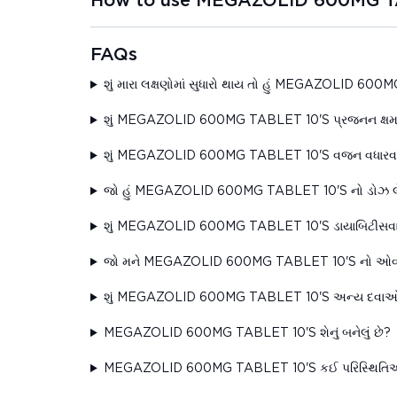
How to use MEGAZOLID 600MG T
FAQs
શું મારા લક્ષણોમાં સુધારો થાય તો હું MEGAZOLID 600M
શું MEGAZOLID 600MG TABLET 10'S પ્રજનન ક્ષમતા
શું MEGAZOLID 600MG TABLET 10'S વજન વધારવાનું 
જો હું MEGAZOLID 600MG TABLET 10'S નો ડોઝ લેવાનું
શું MEGAZOLID 600MG TABLET 10'S ડાયાબિટીસવાળા લો
જો મને MEGAZOLID 600MG TABLET 10'S નો ઓવરડોઝ
શું MEGAZOLID 600MG TABLET 10'S અન્ય દવાઓ સાથે
MEGAZOLID 600MG TABLET 10'S શેનું બનેલું છે?
MEGAZOLID 600MG TABLET 10'S કઈ પરિસ્થિતિઓ મા