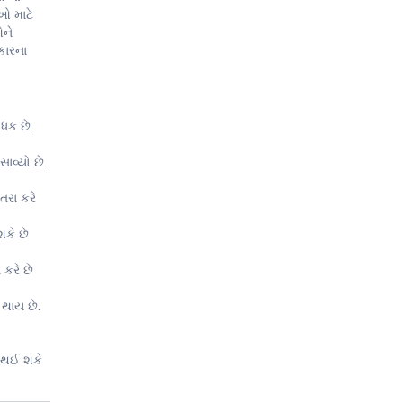
ીઓ માટે
ઓને
કારના
ધક છે.
ાવ્યો છે.
તરા કરે
કે છે
 કરે છે
 થાય છે.
ે થઈ શકે