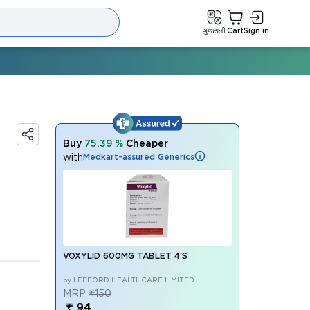
ગુજરાતી
Cart
Sign in
Buy
75.39 %
Cheaper
with
Medkart-assured Generics
VOXYLID 600MG TABLET 4'S
by LEEFORD HEALTHCARE LIMITED
MRP
₹150
₹ 94