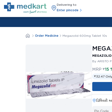
Delivering to
Enter pincode
Order Medicine
Megazolid 600mg Tablet 10s
MEGAZ
MEGAZOLID 
By ARISTO 
MRP
₹
15 
₹32.47 Only
ડિલિવરી ક્