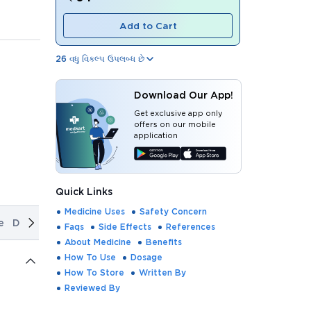
Add to Cart
26
વધુ વિકલ્પ ઉપલબ્ધ છે
Download Our App!
Get exclusive app only
offers on our mobile
application
Quick Links
Medicine Uses
Safety Concern
e
Dosage
How To Store
Written By
Reviewed By
Faqs
Side Effects
References
About Medicine
Benefits
How To Use
Dosage
How To Store
Written By
Reviewed By