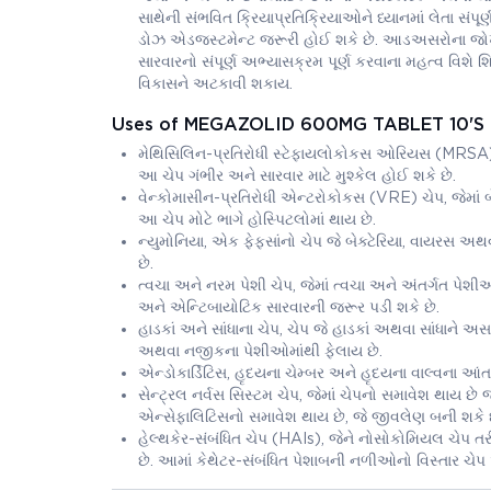
સાથેની સંભવિત ક્રિયાપ્રતિક્રિયાઓને ધ્યાનમાં લેતા સંપૂ
ડોઝ એડજસ્ટમેન્ટ જરૂરી હોઈ શકે છે. આડઅસરોના જોખ
સારવારનો સંપૂર્ણ અભ્યાસક્રમ પૂર્ણ કરવાના મહત્વ વિશે 
વિકાસને અટકાવી શકાય.
Uses of MEGAZOLID 600MG TABLET 10'S
મેથિસિલિન-પ્રતિરોધી સ્ટેફાયલોકોકસ ઓરિયસ (MRSA) ચેપ
આ ચેપ ગંભીર અને સારવાર માટે મુશ્કેલ હોઈ શકે છે.
વેન્કોમાસીન-પ્રતિરોધી એન્ટરોકોકસ (VRE) ચેપ, જેમાં બે
આ ચેપ મોટે ભાગે હોસ્પિટલોમાં થાય છે.
ન્યુમોનિયા, એક ફેફસાંનો ચેપ જે બેક્ટેરિયા, વાયરસ અ
છે.
ત્વચા અને નરમ પેશી ચેપ, જેમાં ત્વચા અને અંતર્ગત પે
અને એન્ટિબાયોટિક સારવારની જરૂર પડી શકે છે.
હાડકાં અને સાંધાના ચેપ, ચેપ જે હાડકાં અથવા સાંધાને અસર ક
અથવા નજીકના પેશીઓમાંથી ફેલાય છે.
એન્ડોકાર્ડિટિસ, હૃદયના ચેમ્બર અને હૃદયના વાલ્વના આંતરિ
સેન્ટ્રલ નર્વસ સિસ્ટમ ચેપ, જેમાં ચેપનો સમાવેશ થાય 
એન્સેફાલિટિસનો સમાવેશ થાય છે, જે જીવલેણ બની શકે છ
હેલ્થકેર-સંબંધિત ચેપ (HAIs), જેને નોસોકોમિયલ ચેપ ત
છે. આમાં કેથેટર-સંબંધિત પેશાબની નળીઓનો વિસ્તાર ચે