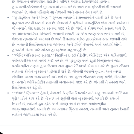
છે. મેલાનિન સંશ્લેષણને ઘટાડીને, કોજિક એસિડ ડિપાલમીટેટ હાલના
હાયપરપીગ્મેન્ટેશનને દૂર કરવામાં મદદ કરે છે અને નવા ફોલ્લીઓની રચનાને
અટકાવે છે, જેના પરિણામે વધુ તેજસ્વી અને સમાન રંગત મળે છે.
**હાઇડ્રેશન અને પોષણ:** શુષ્કતા ત્વચાની સમસ્યાઓને વધારી શકે છે અને
વૃદ્ધત્વને ઝડપી બનાવી શકે છે. મેલાગ્લો ડે ક્રીમમાં આર્બ્યુટિન જેવા તત્વો શામેલ છે
જે ત્વચાને મોઇશ્ચરાઇઝ કરવામાં મદદ કરે છે, જેથી તે કોમળ અને સ્વસ્થ લાગે છે.
આ મોઇશ્ચરાઇઝિંગ એજન્ટો ત્વચાની સપાટી પર એક રક્ષણાત્મક સ્તર બનાવે છે,
ભેજના નુકસાનને અટકાવે છે અને દિવસભર શ્રેષ્ઠ હાઇડ્રેશન સ્તર જાળવી રાખે
છે. ત્વચાની સ્થિતિસ્થાપકતા જાળવવા અને ઝીણી રેખાઓ અને કરચલીઓની
હાજરીને રોકવા માટે યોગ્ય હાઇડ્રેશન મહત્વપૂર્ણ છે.
**એન્ટિઓક્સિડન્ટ સુરક્ષા:** વિટામિન ઇ (ટોકોફેરીલ એસિટેટ) એક શક્તિશાળી
એન્ટિઓક્સિડન્ટ તરીકે કાર્ય કરે છે, જે પ્રદૂષણ અને યુવી કિરણોત્સર્ગ જેવા
પર્યાવરણીય તણાવ દ્વારા ઉત્પન્ન થતા મુક્ત રેડિકલને બેઅસર કરે છે. મુક્ત રેડિકલ
ત્વચાના કોષોને નુકસાન પહોંચાડી શકે છે, જેનાથી અકાળે વૃદ્ધત્વ અને ત્વચા
સંબંધિત અન્ય સમસ્યાઓ થઈ શકે છે. આ મુક્ત રેડિકલને સાફ કરીને, વિટામિન
ઇ ત્વચાને ઓક્સિડેટીવ તણાવથી બચાવવામાં મદદ કરે છે, જેનાથી તે સ્વસ્થ અને
સ્થિતિસ્થાપક રહે છે.
**એકંદરે ક્રિયા:** ટૂંકમાં, મેલાગ્લો ડે ક્રીમ સ્કિનકેર માટે બહુ-આયામી અભિગમ
પૂરો પાડીને કામ કરે છે. તે ત્વચાને સૂર્યથી થતા નુકસાનથી બચાવે છે, રંગતને
નિખારે છે, ત્વચાને હાઇડ્રેટ અને પોષણ આપે છે અને પર્યાવરણીય
આક્રમણકારોથી બચાવે છે. આ વ્યાપક ક્રિયા સ્વસ્થ, ચમકતી અને યુવાન દેખાતી
ત્વચાને જાળવવામાં મદદ કરે છે.