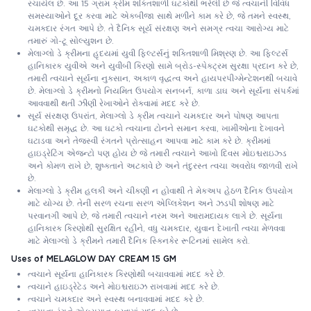
રચાયેલ છે. આ 15 ગ્રામ ક્રીમ શક્તિશાળી ઘટકોથી ભરેલી છે જે ત્વચાની વિવિધ
સમસ્યાઓને દૂર કરવા માટે એકબીજા સાથે મળીને કામ કરે છે, જે તમને સ્વસ્થ,
ચમકદાર રંગત આપે છે. તે દૈનિક સૂર્ય સંરક્ષણ અને સમગ્ર ત્વચા આરોગ્ય માટે
તમારું ગો-ટૂ સોલ્યુશન છે.
મેલાગ્લો ડે ક્રીમના હૃદયમાં યુવી ફિલ્ટર્સનું શક્તિશાળી મિશ્રણ છે. આ ફિલ્ટર્સ
હાનિકારક યુવીએ અને યુવીબી કિરણો સામે બ્રોડ-સ્પેક્ટ્રમ સુરક્ષા પ્રદાન કરે છે,
તમારી ત્વચાને સૂર્યના નુકસાન, અકાળ વૃદ્ધત્વ અને હાયપરપીગ્મેન્ટેશનથી બચાવે
છે. મેલાગ્લો ડે ક્રીમનો નિયમિત ઉપયોગ સનબર્ન, કાળા ડાઘ અને સૂર્યના સંપર્કમાં
આવવાથી થતી ઝીણી રેખાઓને રોકવામાં મદદ કરે છે.
સૂર્ય સંરક્ષણ ઉપરાંત, મેલાગ્લો ડે ક્રીમ ત્વચાને ચમકદાર અને પોષણ આપતા
ઘટકોથી સમૃદ્ધ છે. આ ઘટકો ત્વચાના ટોનને સમાન કરવા, ખામીઓના દેખાવને
ઘટાડવા અને તેજસ્વી રંગતને પ્રોત્સાહન આપવા માટે કામ કરે છે. ક્રીમમાં
હાઇડ્રેટિંગ એજન્ટો પણ હોય છે જે તમારી ત્વચાને આખો દિવસ મોઇશ્ચરાઇઝ્ડ
અને કોમળ રાખે છે, શુષ્કતાને અટકાવે છે અને તંદુરસ્ત ત્વચા અવરોધ જાળવી રાખે
છે.
મેલાગ્લો ડે ક્રીમ હલકી અને ચીકણી ન હોવાથી તે મેકઅપ હેઠળ દૈનિક ઉપયોગ
માટે યોગ્ય છે. તેની સરળ રચના સરળ એપ્લિકેશન અને ઝડપી શોષણ માટે
પરવાનગી આપે છે, જે તમારી ત્વચાને નરમ અને આરામદાયક લાગે છે. સૂર્યના
હાનિકારક કિરણોથી સુરક્ષિત રહીને, વધુ ચમકદાર, યુવાન દેખાતી ત્વચા મેળવવા
માટે મેલાગ્લો ડે ક્રીમને તમારી દૈનિક સ્કિનકેર રૂટિનમાં સામેલ કરો.
Uses of MELAGLOW DAY CREAM 15 GM
ત્વચાને સૂર્યના હાનિકારક કિરણોથી બચાવવામાં મદદ કરે છે.
ત્વચાને હાઇડ્રેટેડ અને મોઇશ્ચરાઇઝ રાખવામાં મદદ કરે છે.
ત્વચાને ચમકદાર અને સ્વસ્થ બનાવવામાં મદદ કરે છે.