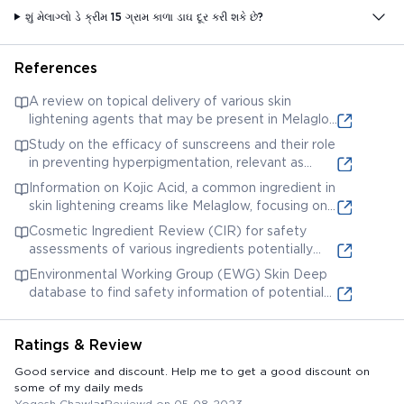
શું મેલાગ્લો ડે ક્રીમ 15 ગ્રામ કાળા ડાઘ દૂર કરી શકે છે?
References
A review on topical delivery of various skin
lightening agents that may be present in Melaglow
Day Cream. Title: 'Topical Delivery of
Study on the efficacy of sunscreens and their role
Melanogenesis Inhibitors for the Treatment of
in preventing hyperpigmentation, relevant as
Hyperpigmentation'
Melaglow Day Cream likely contains sun protection
Information on Kojic Acid, a common ingredient in
factors. Title: 'Sunscreens and their role in the
skin lightening creams like Melaglow, focusing on
prevention of skin cancer'
its mechanism and potential effects. Title: 'Kojic
Cosmetic Ingredient Review (CIR) for safety
Acid - Science Direct'
assessments of various ingredients potentially
found in Melaglow Day Cream. This resource does
Environmental Working Group (EWG) Skin Deep
not directly mention 'Melaglow Day Cream' but
database to find safety information of potential
allows searching for ingredient safety profiles.
ingredients. While it doesn't have information
directly on Melaglow Day Cream, you can search
Ratings & Review
for its individual ingredients.
Good service and discount. Help me to get a good discount on
some of my daily meds
Yogesh Chawla
•
Reviewd on 05-08-2023