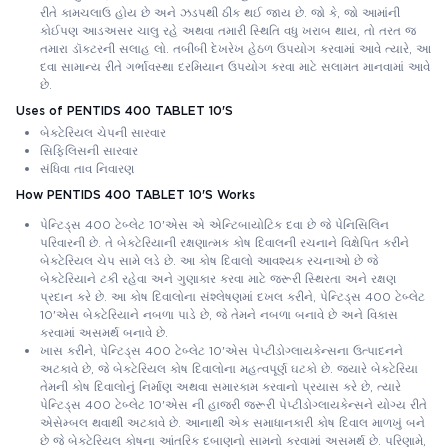
રીતે કામચલાઉ હોય છે અને ઝડપથી ઠીક થઈ જાય છે. જો કે, જો આમાંની
કોઈપણ આડઅસર ચાલુ રહે અથવા તમારી સ્થિતિ વધુ ખરાબ થાય, તો તરત જ
તમારા ડૉક્ટરની સલાહ લો. તબીબી દેખરેખ હેઠળ ઉપયોગ કરવામાં આવે ત્યારે, આ
દવા સામાન્ય રીતે ગર્ભાવસ્થા દરમિયાન ઉપયોગ કરવા માટે સલામત માનવામાં આવે
છે.
Uses of PENTIDS 400 TABLET 10'S
બેક્ટેરિયલ ચેપની સારવાર
સિફિલિસની સારવાર
સંધિવા તાવ નિવારણ
How PENTIDS 400 TABLET 10'S Works
પેન્ટિડ્સ 400 ટેબ્લેટ 10'એસ એ એન્ટિબાયોટિક દવા છે જે પેનિસિલિન
પરિવારની છે. તે બેક્ટેરિયાની રક્ષણાત્મક કોષ દિવાલની રચનાને વિક્ષેપિત કરીને
બેક્ટેરિયલ ચેપ સામે લડે છે. આ કોષ દિવાલો આવશ્યક રચનાઓ છે જે
બેક્ટેરિયાને ટકી રહેવા અને ગુણાકાર કરવા માટે જરૂરી સ્થિરતા અને રક્ષણ
પ્રદાન કરે છે. આ કોષ દિવાલોના સંશ્લેષણમાં દખલ કરીને, પેન્ટિડ્સ 400 ટેબ્લેટ
10'એસ બેક્ટેરિયાને નબળા પાડે છે, જે તેમને નબળા બનાવે છે અને વિકાસ
કરવામાં અસમર્થ બનાવે છે.
ખાસ કરીને, પેન્ટિડ્સ 400 ટેબ્લેટ 10'એસ પેપ્ટીડોગ્લાયકેન્સના ઉત્પાદનને
અટકાવે છે, જે બેક્ટેરિયલ કોષ દિવાલોના મહત્વપૂર્ણ ઘટકો છે. જ્યારે બેક્ટેરિયા
તેમની કોષ દિવાલોનું નિર્માણ અથવા સમારકામ કરવાનો પ્રયાસ કરે છે, ત્યારે
પેન્ટિડ્સ 400 ટેબ્લેટ 10'એસ ની હાજરી જરૂરી પેપ્ટીડોગ્લાયકેન્સને યોગ્ય રીતે
એસેમ્બલ થવાથી અટકાવે છે. આનાથી એક સમાધાનકારી કોષ દિવાલ માળખું બને
છે જે બેક્ટેરિયલ કોષના આંતરિક દબાણનો સામનો કરવામાં અસમર્થ છે. પરિણામે,