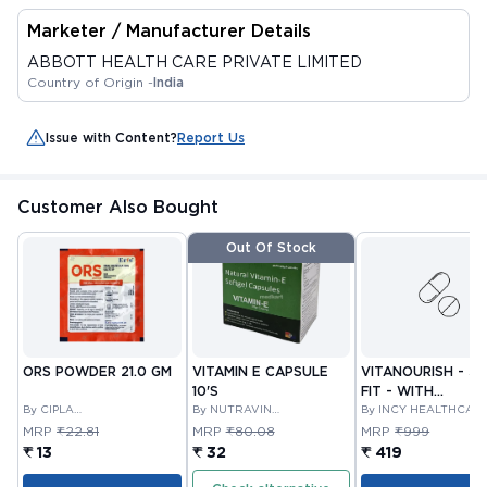
Marketer / Manufacturer Details
ABBOTT HEALTH CARE PRIVATE LIMITED
Country of Origin -
India
Issue with Content?
Report Us
Customer Also Bought
Out Of Stock
ORS POWDER 21.0 GM
VITAMIN E CAPSULE
VITANOURISH - JO
10'S
FIT - WITH
By CIPLA
By NUTRAVIN
GLUCOSAMINE &
By INCY HEALTHCAR
PHARMACEUTICAL
LABORATORIES
LTD
BOSWELLIA FOR
MRP
₹22.81
MRP
₹80.08
MRP
₹999
COMPANY LIMITED
JOINTS TABLET 3
₹ 13
₹ 32
₹ 419