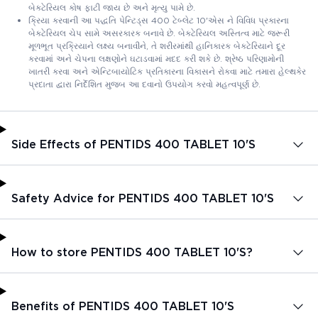
બેક્ટેરિયલ કોષ ફાટી જાય છે અને મૃત્યુ પામે છે.
ક્રિયા કરવાની આ પદ્ધતિ પેન્ટિડ્સ 400 ટેબ્લેટ 10'એસ ને વિવિધ પ્રકારના
બેક્ટેરિયલ ચેપ સામે અસરકારક બનાવે છે. બેક્ટેરિયલ અસ્તિત્વ માટે જરૂરી
મૂળભૂત પ્રક્રિયાને લક્ષ્ય બનાવીને, તે શરીરમાંથી હાનિકારક બેક્ટેરિયાને દૂર
કરવામાં અને ચેપના લક્ષણોને ઘટાડવામાં મદદ કરી શકે છે. શ્રેષ્ઠ પરિણામોની
ખાતરી કરવા અને એન્ટિબાયોટિક પ્રતિકારના વિકાસને રોકવા માટે તમારા હેલ્થકેર
પ્રદાતા દ્વારા નિર્દેશિત મુજબ આ દવાનો ઉપયોગ કરવો મહત્વપૂર્ણ છે.
Side Effects of PENTIDS 400 TABLET 10'S
Safety Advice for PENTIDS 400 TABLET 10'S
How to store PENTIDS 400 TABLET 10'S?
Benefits of PENTIDS 400 TABLET 10'S