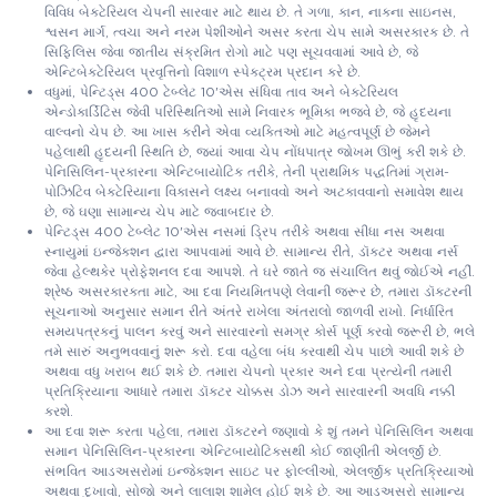
વિવિધ બેક્ટેરિયલ ચેપની સારવાર માટે થાય છે. તે ગળા, કાન, નાકના સાઇનસ,
શ્વસન માર્ગ, ત્વચા અને નરમ પેશીઓને અસર કરતા ચેપ સામે અસરકારક છે. તે
સિફિલિસ જેવા જાતીય સંક્રમિત રોગો માટે પણ સૂચવવામાં આવે છે, જે
એન્ટિબેક્ટેરિયલ પ્રવૃત્તિનો વિશાળ સ્પેક્ટ્રમ પ્રદાન કરે છે.
વધુમાં, પેન્ટિડ્સ 400 ટેબ્લેટ 10'એસ સંધિવા તાવ અને બેક્ટેરિયલ
એન્ડોકાર્ડિટિસ જેવી પરિસ્થિતિઓ સામે નિવારક ભૂમિકા ભજવે છે, જે હૃદયના
વાલ્વનો ચેપ છે. આ ખાસ કરીને એવા વ્યક્તિઓ માટે મહત્વપૂર્ણ છે જેમને
પહેલાથી હૃદયની સ્થિતિ છે, જ્યાં આવા ચેપ નોંધપાત્ર જોખમ ઊભું કરી શકે છે.
પેનિસિલિન-પ્રકારના એન્ટિબાયોટિક તરીકે, તેની પ્રાથમિક પદ્ધતિમાં ગ્રામ-
પોઝિટિવ બેક્ટેરિયાના વિકાસને લક્ષ્ય બનાવવો અને અટકાવવાનો સમાવેશ થાય
છે, જે ઘણા સામાન્ય ચેપ માટે જવાબદાર છે.
પેન્ટિડ્સ 400 ટેબ્લેટ 10'એસ નસમાં ડ્રિપ તરીકે અથવા સીધા નસ અથવા
સ્નાયુમાં ઇન્જેક્શન દ્વારા આપવામાં આવે છે. સામાન્ય રીતે, ડૉક્ટર અથવા નર્સ
જેવા હેલ્થકેર પ્રોફેશનલ દવા આપશે. તે ઘરે જાતે જ સંચાલિત થવું જોઈએ નહીં.
શ્રેષ્ઠ અસરકારકતા માટે, આ દવા નિયમિતપણે લેવાની જરૂર છે, તમારા ડૉક્ટરની
સૂચનાઓ અનુસાર સમાન રીતે અંતરે રાખેલા અંતરાલો જાળવી રાખો. નિર્ધારિત
સમયપત્રકનું પાલન કરવું અને સારવારનો સમગ્ર કોર્સ પૂર્ણ કરવો જરૂરી છે, ભલે
તમે સારું અનુભવવાનું શરૂ કરો. દવા વહેલા બંધ કરવાથી ચેપ પાછો આવી શકે છે
અથવા વધુ ખરાબ થઈ શકે છે. તમારા ચેપનો પ્રકાર અને દવા પ્રત્યેની તમારી
પ્રતિક્રિયાના આધારે તમારા ડૉક્ટર ચોક્કસ ડોઝ અને સારવારની અવધિ નક્કી
કરશે.
આ દવા શરૂ કરતા પહેલા, તમારા ડૉક્ટરને જણાવો કે શું તમને પેનિસિલિન અથવા
સમાન પેનિસિલિન-પ્રકારના એન્ટિબાયોટિક્સથી કોઈ જાણીતી એલર્જી છે.
સંભવિત આડઅસરોમાં ઇન્જેક્શન સાઇટ પર ફોલ્લીઓ, એલર્જીક પ્રતિક્રિયાઓ
અથવા દુખાવો, સોજો અને લાલાશ શામેલ હોઈ શકે છે. આ આડઅસરો સામાન્ય