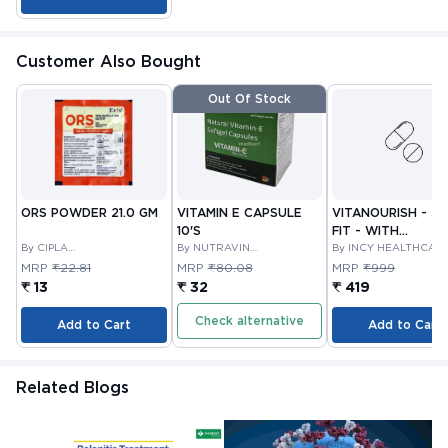
Customer Also Bought
Out Of Stock
ORS POWDER 21.0 GM
VITAMIN E CAPSULE
VITANOURISH - JO
10'S
FIT - WITH
By CIPLA
By NUTRAVIN
GLUCOSAMINE &
By INCY HEALTHCAR
PHARMACEUTICAL
LABORATORIES
LTD
BOSWELLIA FOR
MRP
₹22.81
MRP
₹80.08
MRP
₹999
COMPANY LIMITED
JOINTS TABLET 3
₹ 13
₹ 32
₹ 419
Check alternative
Add to Cart
Add to Cart
Related Blogs