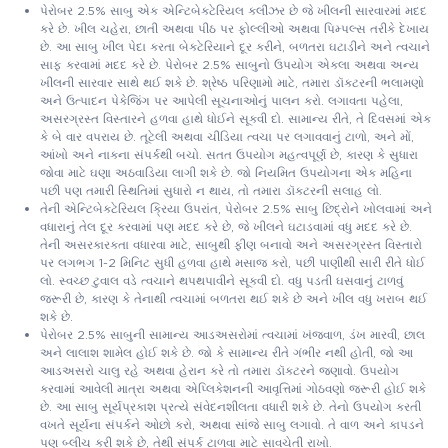
પેરોબર 2.5% સાબુ એક એન્ટિબેક્ટેરિયલ ક્લીંઝર છે જે ખીલની સારવારમાં મદદ
કરે છે. ખીલ ચહેરા, છાતી અથવા પીઠ પર ફોલ્લીઓ અથવા પિમ્પલ્સ તરીકે દેખાય
છે. આ સાબુ ખીલ પેદા કરતા બેક્ટેરિયાને દૂર કરીને, બળતરા ઘટાડીને અને ત્વચાને
સાફ કરવામાં મદદ કરે છે. પેરોબર 2.5% સાબુનો ઉપયોગ એકલા અથવા અન્ય
ખીલની સારવાર સાથે થઈ શકે છે. શ્રેષ્ઠ પરિણામો માટે, તમારા ડૉક્ટરની ભલામણો
અને ઉત્પાદન પેકેજિંગ પર આપેલી સૂચનાઓનું પાલન કરો. લગાવતા પહેલા,
અસરગ્રસ્ત વિસ્તારને હળવા હાથે ધોઈને સૂકવી દો. સામાન્ય રીતે, તે દિવસમાં એક
કે બે વાર વપરાય છે. તૂટેલી અથવા ચીડિયા ત્વચા પર લગાવવાનું ટાળો, અને મોં,
આંખો અને નાકના સંપર્કથી બચો. સતત ઉપયોગ મહત્વપૂર્ણ છે, કારણ કે સુધારા
જોવા માટે ઘણા અઠવાડિયા લાગી શકે છે. જો નિયમિત ઉપયોગના એક મહિના
પછી પણ તમારી સ્થિતિમાં સુધારો ન થાય, તો તમારા ડૉક્ટરની સલાહ લો.
તેની એન્ટિબેક્ટેરિયલ ક્રિયા ઉપરાંત, પેરોબર 2.5% સાબુ છિદ્રોને ખોલવામાં અને
વધારાનું તેલ દૂર કરવામાં પણ મદદ કરે છે, જે ખીલને ઘટાડવામાં વધુ મદદ કરે છે.
તેની અસરકારકતા વધારવા માટે, સાબુથી ફીણ બનાવો અને અસરગ્રસ્ત વિસ્તારો
પર લગભગ 1-2 મિનિટ સુધી હળવા હાથે મસાજ કરો, પછી પાણીથી સારી રીતે ધોઈ
લો. સ્વચ્છ ટુવાલ વડે ત્વચાને થપથપાવીને સૂકવી દો. વધુ પડતી ઘસવાનું ટાળવું
જરૂરી છે, કારણ કે તેનાથી ત્વચામાં બળતરા થઈ શકે છે અને ખીલ વધુ ખરાબ થઈ
શકે છે.
પેરોબર 2.5% સાબુની સામાન્ય આડઅસરોમાં ત્વચામાં ખંજવાળ, ડંખ મારવી, છાલ
અને લાલાશ શામેલ હોઈ શકે છે. જો કે સામાન્ય રીતે ગંભીર નથી હોતી, જો આ
આડઅસરો ચાલુ રહે અથવા હેરાન કરે તો તમારા ડૉક્ટરને જણાવો. ઉપયોગ
કરવામાં આવેલી માત્રા અથવા એપ્લિકેશનની આવૃત્તિમાં ગોઠવણો જરૂરી હોઈ શકે
છે. આ સાબુ સૂર્યપ્રકાશ પ્રત્યે સંવેદનશીલતા વધારી શકે છે. તેનો ઉપયોગ કરતી
વખતે સૂર્યના સંપર્કને ઓછો કરો, અથવા સાંજે સાબુ લગાવો. તે વાળ અને કાપડને
પણ બ્લીચ કરી શકે છે, તેથી સંપર્ક ટાળવા માટે સાવચેતી રાખો.