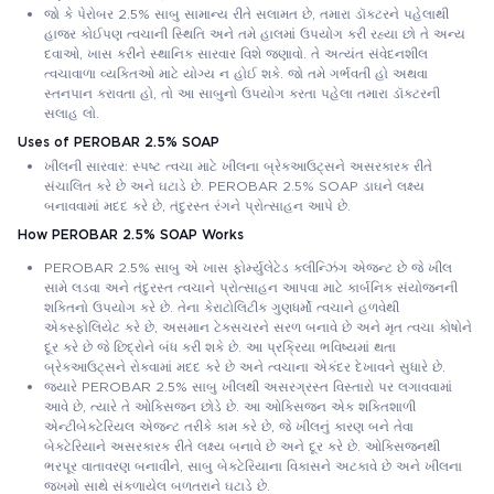
જો કે પેરોબર 2.5% સાબુ સામાન્ય રીતે સલામત છે, તમારા ડૉક્ટરને પહેલાથી
હાજર કોઈપણ ત્વચાની સ્થિતિ અને તમે હાલમાં ઉપયોગ કરી રહ્યા છો તે અન્ય
દવાઓ, ખાસ કરીને સ્થાનિક સારવાર વિશે જણાવો. તે અત્યંત સંવેદનશીલ
ત્વચાવાળા વ્યક્તિઓ માટે યોગ્ય ન હોઈ શકે. જો તમે ગર્ભવતી હો અથવા
સ્તનપાન કરાવતા હો, તો આ સાબુનો ઉપયોગ કરતા પહેલા તમારા ડૉક્ટરની
સલાહ લો.
Uses of PEROBAR 2.5% SOAP
ખીલની સારવાર: સ્પષ્ટ ત્વચા માટે ખીલના બ્રેકઆઉટ્સને અસરકારક રીતે
સંચાલિત કરે છે અને ઘટાડે છે. PEROBAR 2.5% SOAP ડાઘને લક્ષ્ય
બનાવવામાં મદદ કરે છે, તંદુરસ્ત રંગને પ્રોત્સાહન આપે છે.
How PEROBAR 2.5% SOAP Works
PEROBAR 2.5% સાબુ એ ખાસ ફોર્મ્યુલેટેડ ક્લીન્ઝિંગ એજન્ટ છે જે ખીલ
સામે લડવા અને તંદુરસ્ત ત્વચાને પ્રોત્સાહન આપવા માટે કાર્બનિક સંયોજનની
શક્તિનો ઉપયોગ કરે છે. તેના કેરાટોલિટીક ગુણધર્મો ત્વચાને હળવેથી
એક્સ્ફોલિયેટ કરે છે, અસમાન ટેક્સચરને સરળ બનાવે છે અને મૃત ત્વચા કોષોને
દૂર કરે છે જે છિદ્રોને બંધ કરી શકે છે. આ પ્રક્રિયા ભવિષ્યમાં થતા
બ્રેકઆઉટ્સને રોકવામાં મદદ કરે છે અને ત્વચાના એકંદર દેખાવને સુધારે છે.
જ્યારે PEROBAR 2.5% સાબુ ખીલથી અસરગ્રસ્ત વિસ્તારો પર લગાવવામાં
આવે છે, ત્યારે તે ઓક્સિજન છોડે છે. આ ઓક્સિજન એક શક્તિશાળી
એન્ટીબેક્ટેરિયલ એજન્ટ તરીકે કામ કરે છે, જે ખીલનું કારણ બને તેવા
બેક્ટેરિયાને અસરકારક રીતે લક્ષ્ય બનાવે છે અને દૂર કરે છે. ઓક્સિજનથી
ભરપૂર વાતાવરણ બનાવીને, સાબુ બેક્ટેરિયાના વિકાસને અટકાવે છે અને ખીલના
જખમો સાથે સંકળાયેલ બળતરાને ઘટાડે છે.