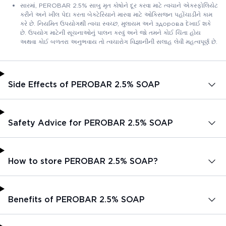
સારમાં, PEROBAR 2.5% સાબુ મૃત કોષોને દૂર કરવા માટે ત્વચાને એક્સ્ફોલિયેટ
કરીને અને ખીલ પેદા કરતા બેક્ટેરિયાને મારવા માટે ઓક્સિજન પહોંચાડીને કામ
કરે છે. નિયમિત ઉપયોગથી ત્વચા સ્વચ્છ, મુલાયમ અને здорова દેખાઈ શકે
છે. ઉપયોગ માટેની સૂચનાઓનું પાલન કરવું અને જો તમને કોઈ ચિંતા હોય
અથવા કોઈ બળતરા અનુભવાય તો ત્વચારોગ વિજ્ઞાનીની સલાહ લેવી મહત્વપૂર્ણ છે.
Side Effects of PEROBAR 2.5% SOAP
Safety Advice for PEROBAR 2.5% SOAP
How to store PEROBAR 2.5% SOAP?
Benefits of PEROBAR 2.5% SOAP