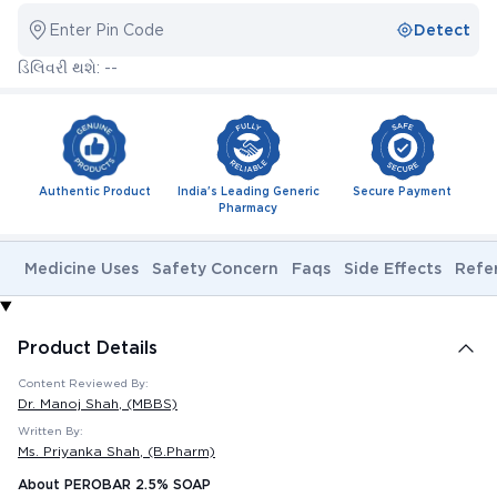
Enter Pin Code
Detect
ડિલિવરી થશે: --
Authentic Product
India's Leading Generic
Secure Payment
Pharmacy
Medicine Uses
Safety Concern
Faqs
Side Effects
Refe
Product Details
Content Reviewed By:
Dr. Manoj Shah
, (MBBS)
Written By:
Ms. Priyanka Shah
, (B.Pharm)
About PEROBAR 2.5% SOAP