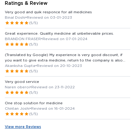
Ratings & Review
Very good and quik responce for all medicines
Binal Doshi
•
Reviewd on 03-01-2023
(5/5)
Great experience. Quality medicine at unbelievable prices.
BRANDON FRASER
•
Reviewd on 07-01-2024
(5/5)
(Translated by Google) My experience is very good discount, if
you want to give extra medicine, return to the company is also
available and on time per home delivery, after 2 days of ordering,
Akanksha Gupta
•
Reviewd on 20-10-2023
other medicines are also available if the medicine is not your pass
(5/5)
and it is clear that it is there. itna discount available (Original) My
Very good service
experience is very good discount Bhi achha dete extra medicine
Naren oberoi
•
Reviewd on 23-11-2022
company me return Bhi ho jati hai aur time per home delivery Bhi
(5/5)
hoti order dene ke 2din ke ander medicine available bhi ho jati hai
yadi medicine na ho unke pass and clear bolte hai ki is per itna
One stop solution for medicine
discount milega
Chintan Joshi
•
Reviewd on 16-01-2024
(5/5)
View more Reviews