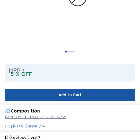
MRP ₹
15 % OFF
Add to Cart
Composition
BENZOYL PEROXIDE 2.5% W/W
1 વધુ વિકલ્પ ઉપલબ્ધ છે
ડિલિવરી ક્યારે થશે?: