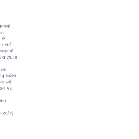
ષ્યમાં
્ત
 છે.
વગર લઈ
ં અનુભવો
કરો છો, તો
વસ્થ
વું શામેલ
, અપચો,
ાન કરે,
થવા
અસરોનું