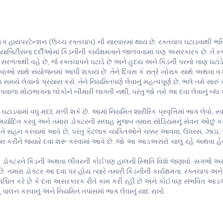
હાયપરટેન્શન (ઉચ્ચ રક્તચાપ) ની સારવારમાં થાય છે. રક્તચાપ ઘટાડવાથી ભવિ
ડાયાબિટીસના દર્દીઓમાં કિડનીની કાર્યક્ષમતાને જાળવવામાં પણ અસરકારક છે. તે રક
સરળતાથી વહે છે, જે રક્તચાપને ઘટાડે છે અને હૃદય અને કિડની પરનો તાણ ઘટાડે
 સાથે સંયોજનમાં આપી શકાય છે. તેને દિવસ કે રાત્રે ખોરાક સાથે અથવા 
યે લેવાનો પ્રયાસ કરો. તેને નિયમિતપણે લેવાનું મહત્વપૂર્ણ છે, ભલે તમે સારુ
પવાળા મોટાભાગના લોકોને બીમારી લાગતી નથી, પરંતુ જો તમે આ દવા લેવાનું બંધ 
ઘટાડવામાં વધુ મદદ મળી શકે છે. આમાં નિયમિત શારીરિક પ્રવૃત્તિમાં ભાગ લેવો, સ્
 મર્યાદિત કરવું અને તમારા ડોક્ટરની સલાહ મુજબ તમારા સોડિયમનું સેવન ઓછું કર
રીતે સહન કરવામાં આવે છે, પરંતુ કેટલાક વ્યક્તિઓને ચક્કર આવવા, ઉધરસ, ઝાડા
કરીને જ્યારે દવા શરૂ કરવામાં આવે છે. જો આ આડઅસરો ચાલુ રહે અથવા હેર
ા ડોક્ટરને કિડની અથવા લીવરની કોઈપણ હાલની સ્થિતિ વિશે જણાવો. સગર્ભા અ
ે. તમારા ડોક્ટર આ દવા પર હોય ત્યારે તમારી કિડનીની કાર્યક્ષમતા, રક્તચાપ અને
નિશ્ચિત કરે છે કે દવા અસરકારક રીતે કામ કરી રહી છે અને કોઈપણ સંભવિત આડ
ં પાલન કરવાનું અને નિયમિત તપાસમાં ભાગ લેવાનું યાદ રાખો.