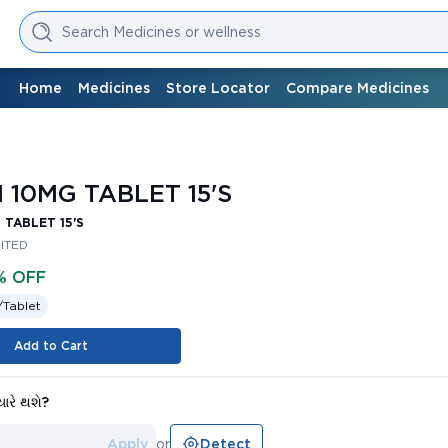
Search Medicines or wellness
Home
Medicines
Store Locator
Compare Medicines
 10MG TABLET 15'S
 TABLET 15'S
MITED
% OFF
/
Tablet
Add to Cart
યારે થશે?
Apply
or
Detect