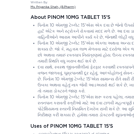
Written By:
Ms. Priyanka Shah
, (B.Pharm)
About PINOM 10MG TABLET 15'S
પિનોમ 10 એમજી ટેબ્લેટ 15'એસ એક દવા છે જેનો ઉપયોગ 
હાર્ટ એટેક અને સ્ટ્રોકને રોકવામાં મદદ મળે છે. આ દવા 
વાહિનીઓને આરામ આપીને કાર્ય કરે છે, જેનાથી લોહી વધુ 
પિનોમ 10 એમજી ટેબ્લેટ 15'એસ એકલા અથવા અન્ય દવાઓ
શકાય છે. જો કે, મહત્તમ લાભ મેળવવા માટે દરરોજ એક જ સમ
છો અથવા તમારું રક્તચાપ નિયંત્રણમાં હોય. ઉચ્ચ રક્તચા
તમારી સ્થિતિ વધુ ખરાબ થઈ શકે છે.
દવા સાથે, સ્વસ્થ જીવનશૈલીમાં ફેરફાર કરવાથી રક્તચાપને 
વજન જાળવવું, ધૂમ્રપાનથી દૂર રહેવું, આલ્કોહોલનું સેવન
છે. પિનોમ 10 એમજી ટેબ્લેટ 15'એસ સામાન્ય રીતે સારી 
ઉબકા અથવા વહેતું નાક જેવી આડઅસરો થઈ શકે છે, ખાસ 
તો તમારા ડોક્ટરને જાણ કરો.
પિનોમ 10 એમજી ટેબ્લેટ 15'એસ શરૂ કરતા પહેલા, તમાર
સ્તનપાન કરાવતી સ્ત્રીઓ માટે આ દવા ટાળવી મહત્વપૂર્ણ છ
પોટેશિયમના સ્તરની નિયમિત દેખરેખ રાખી શકે છે. આ સુ
નિરીક્ષણ કરી શકાય છે. હંમેશા તમારા ડોક્ટરની સૂચનાઓનુ
Uses of PINOM 10MG TABLET 15'S