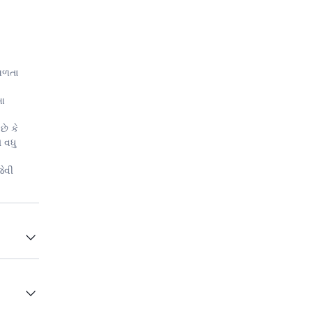
મળતા
 આ
છે કે
 વધુ
જેવી