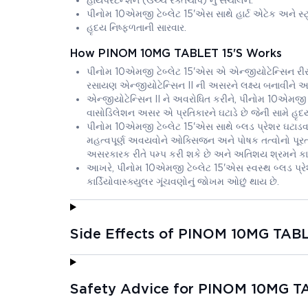
હાયપરટેન્શન (ઉચ્ચ રક્તચાપ) નું સંચાલન.
પીનોમ 10એમજી ટેબ્લેટ 15'એસ સાથે હાર્ટ એટેક અને સ્ટ્
હૃદય નિષ્ફળતાની સારવાર.
How PINOM 10MG TABLET 15'S Works
પીનોમ 10એમજી ટેબ્લેટ 15'એસ એ એન્જીયોટેન્સિન રીસે
રસાયણ એન્જીયોટેન્સિન II ની અસરને લક્ષ્ય બનાવીને અને
એન્જીયોટેન્સિન II ને અવરોધિત કરીને, પીનોમ 10એમજી
વાસોડિલેશન અસર એ પ્રતિકારને ઘટાડે છે જેની સામે હૃદયને
પીનોમ 10એમજી ટેબ્લેટ 15'એસ સાથે બ્લડ પ્રેશર ઘટાડવાથી સમ
મહત્વપૂર્ણ અવયવોને ઓક્સિજન અને પોષક તત્વોનો પૂરતો પ
અસરકારક રીતે પમ્પ કરી શકે છે અને અતિશય શ્રમને કા
આખરે, પીનોમ 10એમજી ટેબ્લેટ 15'એસ સ્વસ્થ બ્લડ પ્રેશર
કાર્ડિયોવાસ્ક્યુલર ગૂંચવણોનું જોખમ ઓછું થાય છે.
Side Effects of PINOM 10MG TABL
Safety Advice for PINOM 10MG T