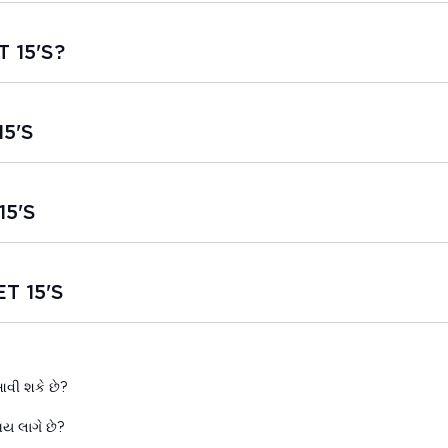
 15'S?
15'S
15'S
T 15'S
વી શકે છે?
ય લાગે છે?