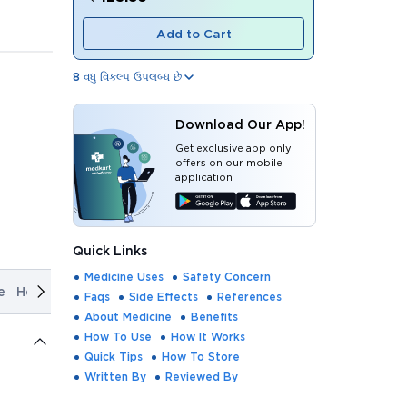
Add to Cart
8
વધુ વિકલ્પ ઉપલબ્ધ છે
Download Our App!
Get exclusive app only
offers on our mobile
application
Quick Links
Medicine Uses
Safety Concern
e
How It Works
Quick Tips
How To Store
Written By
Rev
Faqs
Side Effects
References
About Medicine
Benefits
How To Use
How It Works
Quick Tips
How To Store
Written By
Reviewed By