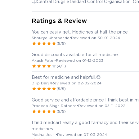
Central Drugs Standard Control Organisation. O
Ratings & Review
You can easily get, Medicines at half the price
Shourya Kharbanda
•
Reviewed on 30-01-2024
(5/5)
Good discounts available for all medicine.
Akash Patel
•
Reviewed on 01-12-2023
(4/5)
Best for medicine and helpfull.😊
Dilip Darji
•
Reviewed on 02-02-2024
(5/5)
Good service and affordable price I think best in m
Pradeep Singh Rathore
•
Reviewed on 05-11-2022
(5/5)
I find medcart really a good farmacy and their ser
medicines
Medha Joshi
•
Reviewed on 07-03-2024