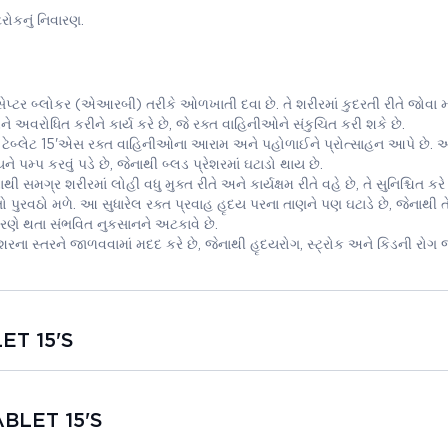
રોકનું નિવારણ.
પ્ટર બ્લોકર (એઆરબી) તરીકે ઓળખાતી દવા છે. તે શરીરમાં કુદરતી રીતે જોવા 
 અવરોધિત કરીને કાર્ય કરે છે, જે રક્ત વાહિનીઓને સંકુચિત કરી શકે છે.
 ટેબ્લેટ 15'એસ રક્ત વાહિનીઓના આરામ અને પહોળાઈને પ્રોત્સાહન આપે છે.
 પમ્પ કરવું પડે છે, જેનાથી બ્લડ પ્રેશરમાં ઘટાડો થાય છે.
ગ્ર શરીરમાં લોહી વધુ મુક્ત રીતે અને કાર્યક્ષમ રીતે વહે છે, તે સુનિશ્ચિત કરે 
ુરવઠો મળે. આ સુધારેલ રક્ત પ્રવાહ હૃદય પરના તાણને પણ ઘટાડે છે, જેનાથી તે
રણે થતા સંભવિત નુકસાનને અટકાવે છે.
ના સ્તરને જાળવવામાં મદદ કરે છે, જેનાથી હૃદયરોગ, સ્ટ્રોક અને કિડની રોગ 
ET 15'S
ABLET 15'S