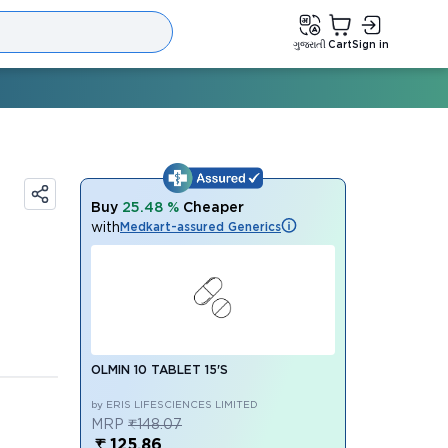
ગુજરાતી
Cart
Sign in
Buy
25.48 %
Cheaper
with
Medkart-assured Generics
OLMIN 10 TABLET 15'S
by ERIS LIFESCIENCES LIMITED
MRP
₹148.07
₹ 125.86