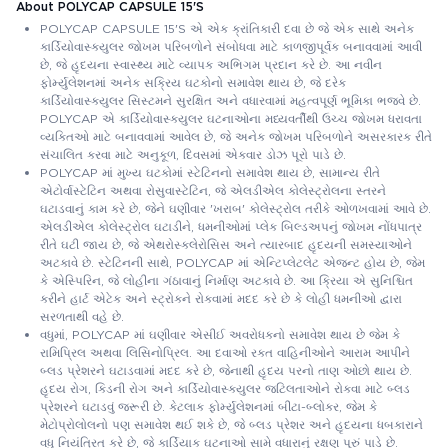
About POLYCAP CAPSULE 15'S
POLYCAP CAPSULE 15'S એ એક ક્રાંતિકારી દવા છે જે એક સાથે અનેક
કાર્ડિયોવાસ્ક્યુલર જોખમ પરિબળોને સંબોધવા માટે કાળજીપૂર્વક બનાવવામાં આવી
છે, જે હૃદયના સ્વાસ્થ્ય માટે વ્યાપક અભિગમ પ્રદાન કરે છે. આ નવીન
ફોર્મ્યુલેશનમાં અનેક સક્રિય ઘટકોનો સમાવેશ થાય છે, જે દરેક
કાર્ડિયોવાસ્ક્યુલર સિસ્ટમને સુરક્ષિત અને વધારવામાં મહત્વપૂર્ણ ભૂમિકા ભજવે છે.
POLYCAP એ કાર્ડિયોવાસ્ક્યુલર ઘટનાઓના મધ્યવર્તીથી ઉચ્ચ જોખમ ધરાવતા
વ્યક્તિઓ માટે બનાવવામાં આવેલ છે, જે અનેક જોખમ પરિબળોને અસરકારક રીતે
સંચાલિત કરવા માટે અનુકૂળ, દિવસમાં એકવાર ડોઝ પૂરો પાડે છે.
POLYCAP માં મુખ્ય ઘટકોમાં સ્ટેટિનનો સમાવેશ થાય છે, સામાન્ય રીતે
એટોર્વાસ્ટેટિન અથવા રોસુવાસ્ટેટિન, જે એલડીએલ કોલેસ્ટ્રોલના સ્તરને
ઘટાડવાનું કામ કરે છે, જેને ઘણીવાર 'ખરાબ' કોલેસ્ટ્રોલ તરીકે ઓળખવામાં આવે છે.
એલડીએલ કોલેસ્ટ્રોલ ઘટાડીને, ધમનીઓમાં પ્લેક બિલ્ડઅપનું જોખમ નોંધપાત્ર
રીતે ઘટી જાય છે, જે એથરોસ્ક્લેરોસિસ અને ત્યારબાદ હૃદયની સમસ્યાઓને
અટકાવે છે. સ્ટેટિનની સાથે, POLYCAP માં એન્ટિપ્લેટલેટ એજન્ટ હોય છે, જેમ
કે એસ્પિરિન, જે લોહીના ગંઠાવાનું નિર્માણ અટકાવે છે. આ ક્રિયા એ સુનિશ્ચિત
કરીને હાર્ટ એટેક અને સ્ટ્રોકને રોકવામાં મદદ કરે છે કે લોહી ધમનીઓ દ્વારા
સરળતાથી વહે છે.
વધુમાં, POLYCAP માં ઘણીવાર એસીઈ અવરોધકનો સમાવેશ થાય છે જેમ કે
રામિપ્રિલ અથવા લિસિનોપ્રિલ. આ દવાઓ રક્ત વાહિનીઓને આરામ આપીને
બ્લડ પ્રેશરને ઘટાડવામાં મદદ કરે છે, જેનાથી હૃદય પરનો તાણ ઓછો થાય છે.
હૃદય રોગ, કિડની રોગ અને કાર્ડિયોવાસ્ક્યુલર જટિલતાઓને રોકવા માટે બ્લડ
પ્રેશરને ઘટાડવું જરૂરી છે. કેટલાક ફોર્મ્યુલેશનમાં બીટા-બ્લોકર, જેમ કે
મેટોપ્રોલોલનો પણ સમાવેશ થઈ શકે છે, જે બ્લડ પ્રેશર અને હૃદયના ધબકારાને
વધુ નિયંત્રિત કરે છે, જે કાર્ડિયાક ઘટનાઓ સામે વધારાનું રક્ષણ પૂરું પાડે છે.