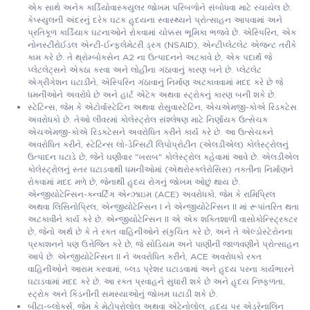
એક સાથે અનેક કાર્ડિયોવાસ્ક્યુલર જોખમ પરિબળોને સંબોધવા માટે રચાયેલ છે.
કેપ્સ્યુલની અંદરનું દરેક ઘટક હૃદયના સ્વાસ્થ્યને પ્રોત્સાહન આપવામાં અને
પ્રતિકૂળ કાર્ડિયાક ઘટનાઓને રોકવામાં ચોક્કસ ભૂમિકા ભજવે છે. એસ્પિરિન, એક
નોનસ્ટીરોઈડલ એન્ટી-ઈન્ફ્લેમેટરી ડ્રગ (NSAID), એન્ટીપ્લેટલેટ એજન્ટ તરીકે
કામ કરે છે. તે થ્રોમ્બોક્સેન A2 ના ઉત્પાદનને અટકાવે છે, એક પદાર્થ જે
પ્લેટલેટ્સને એકઠા કરવા અને લોહીના ગંઠાવાનું કારણ બને છે. પ્લેટલેટ
એગ્રીગેશન ઘટાડીને, એસ્પિરિન ગંઠાવાનું નિર્માણ અટકાવવામાં મદદ કરે છે જે
ધમનીઓને અવરોધે છે અને હાર્ટ એટેક અથવા સ્ટ્રોકનું કારણ બની શકે છે.
સ્ટેટિન્સ, જેમ કે એટોર્વાસ્ટેટિન અથવા રોસુવાસ્ટેટિન, એચએમજી-કોએ રિડક્ટેસ
અવરોધકો છે. તેઓ લીવરમાં કોલેસ્ટ્રોલ સંશ્લેષણ માટે નિર્ણાયક ઉત્સેચક
એચએમજી-કોએ રિડક્ટેસને અવરોધિત કરીને કાર્ય કરે છે. આ ઉત્સેચકને
અવરોધિત કરીને, સ્ટેટિન્સ લો-ડેન્સિટી લિપોપ્રોટીન (એલડીએલ) કોલેસ્ટ્રોલનું
ઉત્પાદન ઘટાડે છે, જેને ઘણીવાર "ખરાબ" કોલેસ્ટ્રોલ કહેવામાં આવે છે. એલડીએલ
કોલેસ્ટ્રોલનું સ્તર ઘટાડવાથી ધમનીઓમાં (એથરોસ્ક્લેરોસિસ) તકતીના નિર્માણને
રોકવામાં મદદ મળે છે, જેનાથી હૃદય રોગનું જોખમ ઓછું થાય છે.
એન્જીયોટેન્સિન-કન્વર્ટિંગ એન્ઝાઇમ (ACE) અવરોધકો, જેમ કે રામિપ્રિલ
અથવા લિસિનોપ્રિલ, એન્જીયોટેન્સિન I ને એન્જીયોટેન્સિન II માં રૂપાંતરિત થતા
અટકાવીને કાર્ય કરે છે. એન્જીયોટેન્સિન II એ એક શક્તિશાળી વાસોકોન્સ્ટ્રિક્ટર
છે, જેનો અર્થ છે કે તે રક્ત વાહિનીઓને સંકુચિત કરે છે, અને તે એલ્ડોસ્ટેરોનના
પ્રકાશનને પણ ઉત્તેજિત કરે છે, જે સોડિયમ અને પાણીની જાળવણીને પ્રોત્સાહન
આપે છે. એન્જીયોટેન્સિન II ને અવરોધિત કરીને, ACE અવરોધકો રક્ત
વાહિનીઓને આરામ કરવામાં, બ્લડ પ્રેશર ઘટાડવામાં અને હૃદય પરના કાર્યભારને
ઘટાડવામાં મદદ કરે છે. આ રક્ત પ્રવાહને સુધારી શકે છે અને હૃદય નિષ્ફળતા,
સ્ટ્રોક અને કિડનીની સમસ્યાઓનું જોખમ ઘટાડી શકે છે.
બીટા-બ્લોકર્સ, જેમ કે મેટોપ્રોલોલ અથવા એટેનોલોલ, હૃદય પર એડ્રેનાલિન