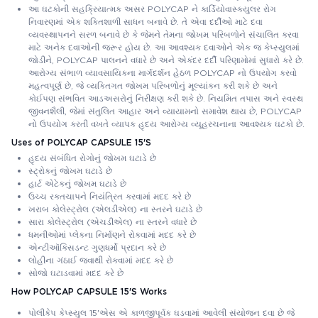
આ ઘટકોની સહક્રિયાત્મક અસર POLYCAP ને કાર્ડિયોવાસ્ક્યુલર રોગ
નિવારણમાં એક શક્તિશાળી સાધન બનાવે છે. તે એવા દર્દીઓ માટે દવા
વ્યવસ્થાપનને સરળ બનાવે છે કે જેમને તેમના જોખમ પરિબળોને સંચાલિત કરવા
માટે અનેક દવાઓની જરૂર હોય છે. આ આવશ્યક દવાઓને એક જ કેપ્સ્યુલમાં
જોડીને, POLYCAP પાલનને વધારે છે અને એકંદર દર્દી પરિણામોમાં સુધારો કરે છે.
આરોગ્ય સંભાળ વ્યાવસાયિકના માર્ગદર્શન હેઠળ POLYCAP નો ઉપયોગ કરવો
મહત્વપૂર્ણ છે, જે વ્યક્તિગત જોખમ પરિબળોનું મૂલ્યાંકન કરી શકે છે અને
કોઈપણ સંભવિત આડઅસરોનું નિરીક્ષણ કરી શકે છે. નિયમિત તપાસ અને સ્વસ્થ
જીવનશૈલી, જેમાં સંતુલિત આહાર અને વ્યાયામનો સમાવેશ થાય છે, POLYCAP
નો ઉપયોગ કરતી વખતે વ્યાપક હૃદય આરોગ્ય વ્યૂહરચનાના આવશ્યક ઘટકો છે.
Uses of POLYCAP CAPSULE 15'S
હૃદય સંબંધિત રોગોનું જોખમ ઘટાડે છે
સ્ટ્રોકનું જોખમ ઘટાડે છે
હાર્ટ એટેકનું જોખમ ઘટાડે છે
ઉચ્ચ રક્તચાપને નિયંત્રિત કરવામાં મદદ કરે છે
ખરાબ કોલેસ્ટ્રોલ (એલડીએલ) ના સ્તરને ઘટાડે છે
સારા કોલેસ્ટ્રોલ (એચડીએલ) ના સ્તરને વધારે છે
ધમનીઓમાં પ્લેકના નિર્માણને રોકવામાં મદદ કરે છે
એન્ટીઑકિસડન્ટ ગુણધર્મો પ્રદાન કરે છે
લોહીના ગંઠાઈ જવાથી રોકવામાં મદદ કરે છે
સોજો ઘટાડવામાં મદદ કરે છે
How POLYCAP CAPSULE 15'S Works
પોલીકેપ કેપ્સ્યુલ 15'એસ એ કાળજીપૂર્વક ઘડવામાં આવેલી સંયોજન દવા છે જે