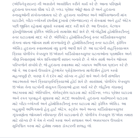
(એપિનેફ્રાઇન) ની અસરોને અવરોધિત કરીને કાર્ય કરે છે. આના પરિણામે
હૃદયના ધબકારા ધીમા પડે છે, બ્લડ પ્રેશર ઓછું થાય છે અને હૃદયના
સ્નાયુઓની સંકોચનક્ષમતા ઘટે છે. હૃદયના કાર્યભાર અને ઓક્સિજનની માંગ
ઘટાડીને, બીટા-બ્લોકર્સ છાતીમાં દુખાવો (એન્જાઇના) ને રોકવામાં અને હાર્ટ એટેક
પછી જીવિત રહેવામાં સુધારો કરવામાં મદદ કરી શકે છે. આ ઉપરાંત, કેટલાક
ફોર્મ્યુલેશનમાં ફોલિક એસિડનો સમાવેશ થઈ શકે છે, જે લોહીમાં હોમોસિસ્ટીનનું
સ્તર ઘટાડવામાં મદદ કરે છે. એલિવેટેડ હોમોસિસ્ટીનનું સ્તર કાર્ડિયોવાસ્ક્યુલર
રોગના વધતા જોખમ સાથે સંકળાયેલું છે. હોમોસિસ્ટીનનું સ્તર ઘટાડીને, ફોલિક
એસિડ હૃદયના સ્વાસ્થ્યમાં વધુ ફાળો આપી શકે છે. આ ઘટકોની સહક્રિયાત્મક
ક્રિયા પોલીકેપ કેપ્સ્યુલ 15'એસને કાર્ડિયોવાસ્ક્યુલર ઘટનાઓના પ્રાથમિક અને
ગૌણ નિવારણમાં એક શક્તિશાળી સાધન બનાવે છે. તે એક સાથે અનેક જોખમ
પરિબળોને સંબોધે છે, જે હૃદયના સ્વાસ્થ્ય માટે વ્યાપક અભિગમ પ્રદાન કરે છે.
જો કે, આ દવાનો ઉપયોગ હેલ્થકેર પ્રોફેશનલના માર્ગદર્શન હેઠળ કરવો
મહત્વપૂર્ણ છે, કારણ કે તે દરેક માટે યોગ્ય ન હોઈ શકે અને તેની સંભવિત
આડઅસરો અને ક્રિયાપ્રતિક્રિયાઓ હોઈ શકે છે. સારાંશમાં, પોલીકેપ કેપ્સ્યુલ
15'એસ તેના ઘટકોની સંયુક્ત ક્રિયાઓ દ્વારા કાર્ય કરે છે: લોહીના ગંઠાવાનું
અટકાવવા માટે એસ્પિરિન, કોલેસ્ટ્રોલ ઘટાડવા માટે સ્ટેટિન્સ, બ્લડ પ્રેશર ઘટાડવા
અને રક્ત પ્રવાહને સુધારવા માટે ACE અવરોધકો, હૃદયના કાર્યભારને ઘટાડવા
માટે બીટા-બ્લોકર્સ અને હોમોસિસ્ટીનનું સ્તર ઘટાડવા માટે ફોલિક એસિડ. આ
બહુમુખી અભિગમનો હેતુ હાર્ટ એટેક, સ્ટ્રોક અને અન્ય કાર્ડિયોવાસ્ક્યુલર
ગૂંચવણોના જોખમને નોંધપાત્ર રીતે ઘટાડવાનો છે. પોલીકેપ કેપ્સ્યુલ 15'એસ તમારા
માટે યોગ્ય છે કે કેમ તે નક્કી કરવા અને સલામત અને અસરકારક ઉપયોગ
સુનિશ્ચિત કરવા માટે હંમેશા તમારા ડૉક્ટરની સલાહ લો.