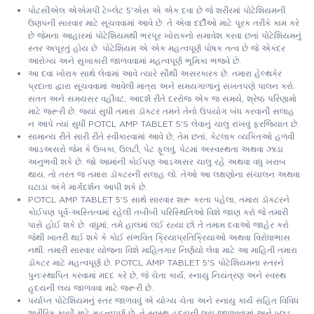
પોટસીએલ એએમપી ટેબ્લેટ 5'એસ એ એક દવા છે જે શરીરમાં પોટેશિયમની
ઉણપની સારવાર માટે સૂચવવામાં આવે છે. તે એવા દર્દીઓ માટે પૂરક તરીકે કામ કરે
છે જેમના આહારમાં પોટેશિયમથી ભરપૂર ખોરાકનો સમાવેશ કરવા છતાં પોટેશિયમનું
સ્તર અપૂરતું હોય છે. પોટેશિયમ એ એક મહત્વપૂર્ણ પોષક તત્વ છે જે એકંદર
આરોગ્ય અને સુખાકારી જાળવવામાં મહત્વપૂર્ણ ભૂમિકા ભજવે છે.
આ દવા ખોરાક સાથે લેવામાં આવે ત્યારે સૌથી અસરકારક છે. તમારા હેલ્થકેર
પ્રદાતા દ્વારા સૂચવવામાં આવેલી માત્રા અને સમયગાળાનું સખતપણે પાલન કરો.
સતત અને સમયસર વહીવટ, આદર્શ રીતે દરરોજ એક જ સમયે, શ્રેષ્ઠ પરિણામો
માટે જરૂરી છે. જ્યાં સુધી તમારા ડૉક્ટર તમને તેનો ઉપયોગ બંધ કરવાની સલાહ
ન આપે ત્યાં સુધી POTCL AMP TABLET 5'S લેવાનું ચાલુ રાખવું ફરજિયાત છે.
સામાન્ય રીતે સારી રીતે સ્વીકારવામાં આવે છે, તેમ છતાં, કેટલાક વ્યક્તિઓ હળવી
આડઅસરો જેમ કે ઉબકા, ઉલટી, પેટ ફૂલવું, પેટમાં અસ્વસ્થતા અથવા ઝાડા
અનુભવી શકે છે. જો આમાંની કોઈપણ આડઅસર ચાલુ રહે અથવા વધુ ખરાબ
થાય, તો તરત જ તમારા ડૉક્ટરની સલાહ લો. તેઓ આ લક્ષણોના સંચાલન અથવા
ઘટાડા અંગે માર્ગદર્શન આપી શકે છે.
POTCL AMP TABLET 5'S સાથે સારવાર શરૂ કરતા પહેલા, તમારા ડૉક્ટરને
કોઈપણ પૂર્વ-અસ્તિત્વમાં રહેલી તબીબી પરિસ્થિતિઓ વિશે જાણ કરો જે તમારી
પાસે હોઈ શકે છે. વધુમાં, તમે હાલમાં લઈ રહ્યા છો તે તમામ દવાઓ જાહેર કરો
જેથી ખાતરી થઈ શકે કે કોઈ સંભવિત ક્રિયાપ્રતિક્રિયાઓ અથવા વિરોધાભાસ
નથી. તમારી સારવાર યોજના વિશે માહિતગાર નિર્ણયો લેવા માટે આ માહિતી તમારા
ડૉક્ટર માટે મહત્વપૂર્ણ છે. POTCL AMP TABLET 5'S પોટેશિયમના સ્તરને
પુનઃસ્થાપિત કરવામાં મદદ કરે છે, જે ચેતા કાર્ય, સ્નાયુ નિયંત્રણ અને સ્વસ્થ
હૃદયની લય જાળવવા માટે જરૂરી છે.
પર્યાપ્ત પોટેશિયમનું સ્તર જાળવવું એ યોગ્ય ચેતા અને સ્નાયુ કાર્ય સહિત વિવિધ
શારીરિક કાર્યો માટે મહત્વપૂર્ણ છે. તે સ્વસ્થ હૃદયની લય જાળવવામાં અને બ્લડ