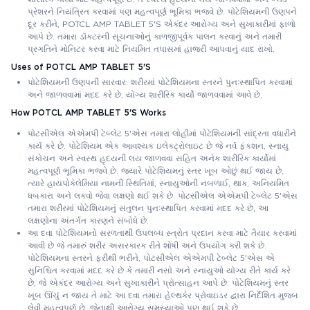
પ્રેશરને નિયંત્રિત કરવામાં પણ મહત્વપૂર્ણ ભૂમિકા ભજવે છે. પોટેશિયમની ઉણપને
દૂર કરીને, POTCL AMP TABLET 5'S એકંદર આરોગ્ય અને સુખાકારીમાં ફાળો
આપે છે. તમારા ડૉક્ટરની સૂચનાઓનું કાળજીપૂર્વક પાલન કરવાનું અને તમારી
પ્રગતિને મોનિટર કરવા માટે નિયમિત તપાસમાં હાજરી આપવાનું યાદ રાખો.
Uses of POTCL AMP TABLET 5'S
પોટેશિયમની ઉણપની સારવાર: શરીરમાં પોટેશિયમના સ્તરને પુનઃસ્થાપિત કરવામાં
અને જાળવવામાં મદદ કરે છે, યોગ્ય શારીરિક કાર્યો જાળવવામાં આવે છે.
How POTCL AMP TABLET 5'S Works
પોટસીએલ એએમપી ટેબ્લેટ 5'એસ તમારા લોહીમાં પોટેશિયમની સાંદ્રતા વધારીને
કાર્ય કરે છે. પોટેશિયમ એક આવશ્યક ઇલેક્ટ્રોલાઇટ છે જે નર્વ ફંક્શન, સ્નાયુ
સંકોચન અને સ્વસ્થ હૃદયની લય જાળવવા સહિત અનેક શારીરિક કાર્યોમાં
મહત્વપૂર્ણ ભૂમિકા ભજવે છે. જ્યારે પોટેશિયમનું સ્તર ખૂબ ઓછું થઈ જાય છે,
ત્યારે હાયપોકેલેમિયા નામની સ્થિતિમાં, સ્નાયુઓની નબળાઈ, થાક, અનિયમિત
ધબકારા અને લકવો જેવા લક્ષણો થઈ શકે છે. પોટસીએલ એએમપી ટેબ્લેટ 5'એસ
તમારા શરીરમાં પોટેશિયમનું સંતુલન પુનઃસ્થાપિત કરવામાં મદદ કરે છે, આ
લક્ષણોના અંતર્ગત કારણને સંબોધે છે.
આ દવા પોટેશિયમનો સરળતાથી ઉપલબ્ધ સ્ત્રોત પ્રદાન કરવા માટે તૈયાર કરવામાં
આવી છે જે તમારું શરીર અસરકારક રીતે શોષી અને ઉપયોગ કરી શકે છે.
પોટેશિયમના સ્તરને ફરીથી ભરીને, પોટસીએલ એએમપી ટેબ્લેટ 5'એસ એ
સુનિશ્ચિત કરવામાં મદદ કરે છે કે તમારી નસો અને સ્નાયુઓ યોગ્ય રીતે કાર્ય કરે
છે, જે એકંદર આરોગ્ય અને સુખાકારીને પ્રોત્સાહન આપે છે. પોટેશિયમનું સ્તર
ખૂબ ઊંચું ન જાય તે માટે આ દવા તમારા હેલ્થકેર પ્રોવાઇડર દ્વારા નિર્દેશિત મુજબ
લેવી મહત્વપૂર્ણ છે, જેનાથી આરોગ્ય સમસ્યાઓ પણ થઈ શકે છે.