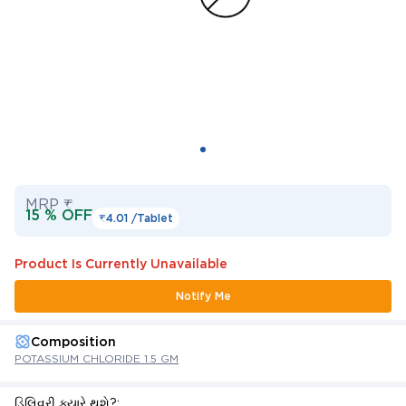
MRP ₹
15 % OFF
₹4.01 /
Tablet
Product Is Currently Unavailable
Notify Me
Composition
POTASSIUM CHLORIDE 1.5 GM
ડિલિવરી ક્યારે થશે?: