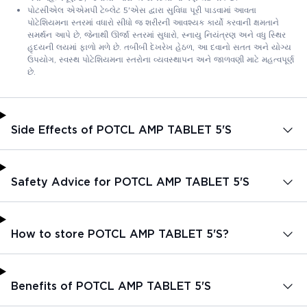
પોટસીએલ એએમપી ટેબ્લેટ 5'એસ દ્વારા સુવિધા પૂરી પાડવામાં આવતા
પોટેશિયમના સ્તરમાં વધારો સીધો જ શરીરની આવશ્યક કાર્યો કરવાની ક્ષમતાને
સમર્થન આપે છે, જેનાથી ઊર્જા સ્તરમાં સુધારો, સ્નાયુ નિયંત્રણ અને વધુ સ્થિર
હૃદયની લયમાં ફાળો મળે છે. તબીબી દેખરેખ હેઠળ, આ દવાનો સતત અને યોગ્ય
ઉપયોગ, સ્વસ્થ પોટેશિયમના સ્તરોના વ્યવસ્થાપન અને જાળવણી માટે મહત્વપૂર્ણ
છે.
Side Effects of POTCL AMP TABLET 5'S
Safety Advice for POTCL AMP TABLET 5'S
How to store POTCL AMP TABLET 5'S?
Benefits of POTCL AMP TABLET 5'S