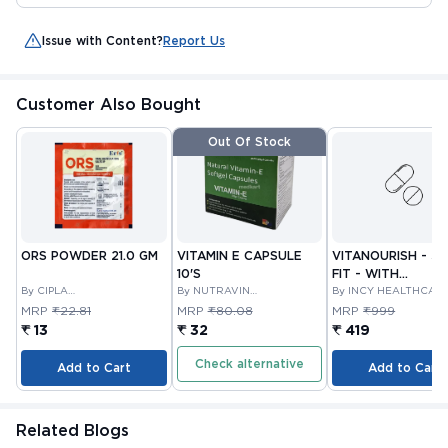
Issue with Content?
Report Us
Customer Also Bought
Out Of Stock
ORS POWDER 21.0 GM
VITAMIN E CAPSULE
VITANOURISH - JO
10'S
FIT - WITH
By CIPLA
By NUTRAVIN
GLUCOSAMINE &
By INCY HEALTHCAR
PHARMACEUTICAL
LABORATORIES
LTD
BOSWELLIA FOR
MRP
₹22.81
MRP
₹80.08
MRP
₹999
COMPANY LIMITED
JOINTS TABLET 3
₹ 13
₹ 32
₹ 419
Check alternative
Add to Cart
Add to Cart
Related Blogs