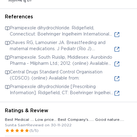
વિકૃતિઓ શું છે?
References
Pramipexole dihydrochloride. Ridgefield,
Connecticut: Boehringer Ingelheim International
GmbH; 2010. (online) Available from:
Chaves RG, Lamounier JA. Breastfeeding and
maternal medications. J Pediatr (Rio J).
2004;80(5 Suppl):S189-S198. (online) Available
Pramipexole. South Ruislip, Middlesex: Aurobindo
from:
Pharma - Milpharm Ltd.; 2012. (online) Available
from:
Central Drugs Standard Control Organisation
(CDSCO). (online) Available from:
Pramipexole dihydrochloride [Prescribing
Information]. Ridgefield, CT: Boehringer Ingelheim
Pharmaceuticals, Inc.; 2021. (online) Available from:
Ratings & Review
Best Medical .... Low price... Best Company's...... Good nature.....
Sunita Sain
•
Reviewd on 30-11-2022
(5/5)