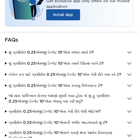
Get exclusive app only offers on our mobile
application
Install App
FAQs
શું પ્રમીરોલ 0.25એમજી ટેબ્લેટ 10'એસ વજન વધારે છે?
શું પ્રમીરોલ 0.25એમજી ટેબ્લેટ 10'એસ તમને ઊંઘમાં નાખે છે?
બેચેન પગ માટે પ્રમીરોલ 0.25એમજી ટેબ્લેટ 10'એસ કેવી રીતે કામ કરે છે?
શું પ્રમીરોલ 0.25એમજી ટેબ્લેટ 10'એસ સ્નાયુ રિલેક્સન્ટ છે?
જો મારા પાર્કિન્સન રોગના લક્ષણો સુધરી ગયા હોય તો શું હું પ્રમીરોલ
0.25એમજી ટેબ્લેટ 10'એસ લેવાનું બંધ કરી શકું?
પ્રમીરોલ 0.25એમજી ટેબ્લેટ 10'એસ કેવી રીતે લેવી જોઈએ?
પ્રમીરોલ 0.25એમજી ટેબ્લેટ 10'એસની ગંભીર આડઅસરો શું છે?
પ્રમીરોલ 0.25એમજી ટેબ્લેટ 10'એસને કારણે થતા આવેગ નિયંત્રણ