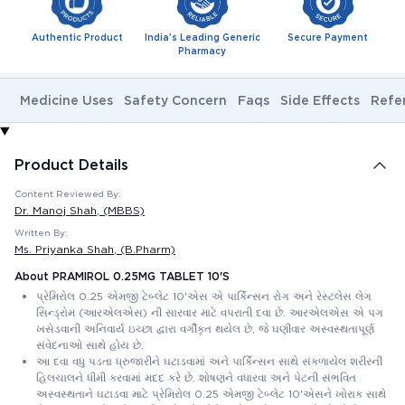
Authentic Product
India's Leading Generic
Secure Payment
Pharmacy
Medicine Uses
Safety Concern
Faqs
Side Effects
Refe
Product Details
Content Reviewed By:
Dr. Manoj Shah
, (MBBS)
Written By:
Ms. Priyanka Shah
, (B.Pharm)
About PRAMIROL 0.25MG TABLET 10'S
પ્રેમિરોલ 0.25 એમજી ટેબ્લેટ 10'એસ એ પાર્કિન્સન રોગ અને રેસ્ટલેસ લેગ
સિન્ડ્રોમ (આરએલએસ) ની સારવાર માટે વપરાતી દવા છે. આરએલએસ એ પગ
ખસેડવાની અનિવાર્ય ઇચ્છા દ્વારા વર્ગીકૃત થયેલ છે, જે ઘણીવાર અસ્વસ્થતાપૂર્ણ
સંવેદનાઓ સાથે હોય છે.
આ દવા વધુ પડતા ધ્રુજારીને ઘટાડવામાં અને પાર્કિન્સન સાથે સંકળાયેલ શરીરની
હિલચાલને ધીમી કરવામાં મદદ કરે છે. શોષણને વધારવા અને પેટની સંભવિત
અસ્વસ્થતાને ઘટાડવા માટે પ્રેમિરોલ 0.25 એમજી ટેબ્લેટ 10'એસને ખોરાક સાથે