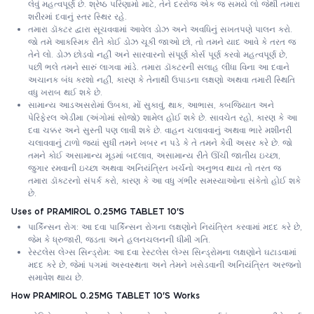
લેવું મહત્વપૂર્ણ છે. શ્રેષ્ઠ પરિણામો માટે, તેને દરરોજ એક જ સમયે લો જેથી તમારા
શરીરમાં દવાનું સ્તર સ્થિર રહે.
તમારા ડૉક્ટર દ્વારા સૂચવવામાં આવેલ ડોઝ અને અવધિનું સખતપણે પાલન કરો.
જો તમે આકસ્મિક રીતે કોઈ ડોઝ ચૂકી જાઓ છો, તો તમને યાદ આવે કે તરત જ
તેને લો. ડોઝ છોડવો નહીં અને સારવારનો સંપૂર્ણ કોર્સ પૂર્ણ કરવો મહત્વપૂર્ણ છે,
પછી ભલે તમને સારું લાગવા માંડે. તમારા ડૉક્ટરની સલાહ લીધા વિના આ દવાને
અચાનક બંધ કરશો નહીં, કારણ કે તેનાથી ઉપાડના લક્ષણો અથવા તમારી સ્થિતિ
વધુ ખરાબ થઈ શકે છે.
સામાન્ય આડઅસરોમાં ઉબકા, મોં સુકાવું, થાક, આભાસ, કબજિયાત અને
પેરિફેરલ એડીમા (અંગોમાં સોજો) શામેલ હોઈ શકે છે. સાવચેત રહો, કારણ કે આ
દવા ચક્કર અને સુસ્તી પણ લાવી શકે છે. વાહન ચલાવવાનું અથવા ભારે મશીનરી
ચલાવવાનું ટાળો જ્યાં સુધી તમને ખબર ન પડે કે તે તમને કેવી અસર કરે છે. જો
તમને કોઈ અસામાન્ય મૂડમાં બદલાવ, અસામાન્ય રીતે ઊંચી જાતીય ઇચ્છા,
જુગાર રમવાની ઇચ્છા અથવા અનિયંત્રિત ખર્ચનો અનુભવ થાય તો તરત જ
તમારા ડૉક્ટરનો સંપર્ક કરો, કારણ કે આ વધુ ગંભીર સમસ્યાઓના સંકેતો હોઈ શકે
છે.
Uses of PRAMIROL 0.25MG TABLET 10'S
પાર્કિન્સન રોગ: આ દવા પાર્કિન્સન રોગના લક્ષણોને નિયંત્રિત કરવામાં મદદ કરે છે,
જેમ કે ધ્રુજારી, જડતા અને હલનચલનની ધીમી ગતિ.
રેસ્ટલેસ લેગ્સ સિન્ડ્રોમ: આ દવા રેસ્ટલેસ લેગ્સ સિન્ડ્રોમના લક્ષણોને ઘટાડવામાં
મદદ કરે છે, જેમાં પગમાં અસ્વસ્થતા અને તેમને ખસેડવાની અનિયંત્રિત અરજનો
સમાવેશ થાય છે.
How PRAMIROL 0.25MG TABLET 10'S Works