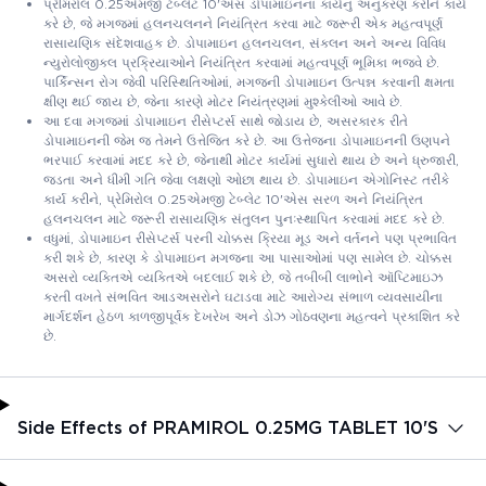
પ્રેમિરોલ 0.25એમજી ટેબ્લેટ 10'એસ ડોપામાઇનના કાર્યનું અનુકરણ કરીને કાર્ય
કરે છે, જે મગજમાં હલનચલનને નિયંત્રિત કરવા માટે જરૂરી એક મહત્વપૂર્ણ
રાસાયણિક સંદેશવાહક છે. ડોપામાઇન હલનચલન, સંકલન અને અન્ય વિવિધ
ન્યુરોલોજીકલ પ્રક્રિયાઓને નિયંત્રિત કરવામાં મહત્વપૂર્ણ ભૂમિકા ભજવે છે.
પાર્કિન્સન રોગ જેવી પરિસ્થિતિઓમાં, મગજની ડોપામાઇન ઉત્પન્ન કરવાની ક્ષમતા
ક્ષીણ થઈ જાય છે, જેના કારણે મોટર નિયંત્રણમાં મુશ્કેલીઓ આવે છે.
આ દવા મગજમાં ડોપામાઇન રીસેપ્ટર્સ સાથે જોડાય છે, અસરકારક રીતે
ડોપામાઇનની જેમ જ તેમને ઉત્તેજિત કરે છે. આ ઉત્તેજના ડોપામાઇનની ઉણપને
ભરપાઈ કરવામાં મદદ કરે છે, જેનાથી મોટર કાર્યમાં સુધારો થાય છે અને ધ્રુજારી,
જડતા અને ધીમી ગતિ જેવા લક્ષણો ઓછા થાય છે. ડોપામાઇન એગોનિસ્ટ તરીકે
કાર્ય કરીને, પ્રેમિરોલ 0.25એમજી ટેબ્લેટ 10'એસ સરળ અને નિયંત્રિત
હલનચલન માટે જરૂરી રાસાયણિક સંતુલન પુનઃસ્થાપિત કરવામાં મદદ કરે છે.
વધુમાં, ડોપામાઇન રીસેપ્ટર્સ પરની ચોક્કસ ક્રિયા મૂડ અને વર્તનને પણ પ્રભાવિત
કરી શકે છે, કારણ કે ડોપામાઇન મગજના આ પાસાઓમાં પણ સામેલ છે. ચોક્કસ
અસરો વ્યક્તિએ વ્યક્તિએ બદલાઈ શકે છે, જે તબીબી લાભોને ઑપ્ટિમાઇઝ
કરતી વખતે સંભવિત આડઅસરોને ઘટાડવા માટે આરોગ્ય સંભાળ વ્યવસાયીના
માર્ગદર્શન હેઠળ કાળજીપૂર્વક દેખરેખ અને ડોઝ ગોઠવણના મહત્વને પ્રકાશિત કરે
છે.
Side Effects of PRAMIROL 0.25MG TABLET 10'S