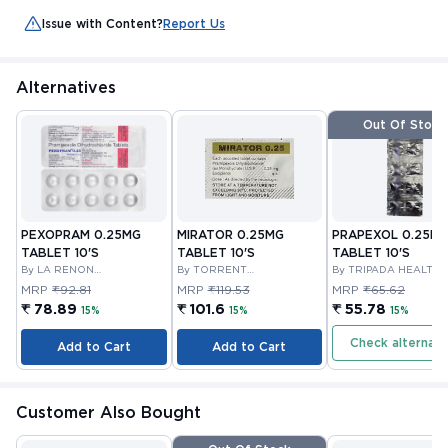
Issue with Content?
Report Us
Alternatives
Out Of Stock
PEXOPRAM 0.25MG
MIRATOR 0.25MG
PRAPEXOL 0.25M
TABLET 10'S
TABLET 10'S
TABLET 10'S
By LA RENON
By TORRENT
By TRIPADA HEALTH
HEALTHCARE PRIVATE
PHARMACEUTICALS
PRIVATE LIMITED
MRP
₹92.81
MRP
₹119.53
MRP
₹65.62
LIMITED
LIMITED
₹ 78.89
₹ 101.6
₹ 55.78
15%
15%
15%
Check alternati
Add to Cart
Add to Cart
Customer Also Bought