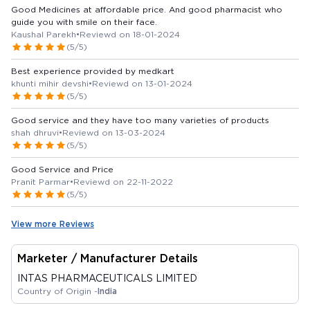
Good Medicines at affordable price. And good pharmacist who
guide you with smile on their face.
Kaushal Parekh
•
Reviewd on 18-01-2024
(5/5)
Best experience provided by medkart
khunti mihir devshi
•
Reviewd on 13-01-2024
(5/5)
Good service and they have too many varieties of products
shah dhruvi
•
Reviewd on 13-03-2024
(5/5)
Good Service and Price
Pranit Parmar
•
Reviewd on 22-11-2022
(5/5)
View more Reviews
Marketer / Manufacturer Details
INTAS PHARMACEUTICALS LIMITED
Country of Origin -
India