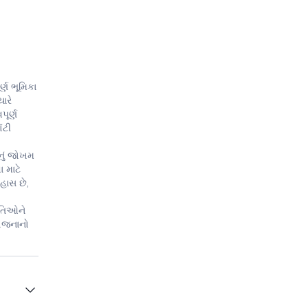
્ણ ભૂમિકા
ારે
પૂર્ણ
ંટી
નું જોખમ
ા માટે
હાસ છે,
િતિઓને
યોજનાનો