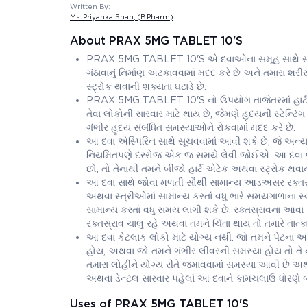
Written By:
Ms. Priyanka Shah
, (B.Pharm)
About PRAX 5MG TABLET 10'S
PRAX 5MG TABLET 10'S એ દવાઓના સમૂહ સાથે સંબંધિત 
ગંઠાવાનું નિર્માણ અટકાવવામાં મદદ કરે છે અને તમારા શર
સ્ટ્રોક થવાની શક્યતા ઘટાડે છે.
PRAX 5MG TABLET 10'S નો ઉપયોગ તાજેતરમાં હાર્ટ એ
તેવા લોકોની સારવાર માટે થાય છે, જેમણે હૃદયની સ્ટેન્ટિંગ 
ગંભીર હૃદય સંબંધિત સમસ્યાઓને રોકવામાં મદદ કરે છે.
આ દવા એસ્પિરિન સાથે સૂચવવામાં આવી શકે છે, જે અન્ય 
નિયમિતપણે દરરોજ એક જ સમયે લેવી જોઈએ. આ દવા લેવાનું 
છો, તો તેનાથી તમને બીજો હાર્ટ એટેક અથવા સ્ટ્રોક થવા
આ દવા સાથે જોવા મળતી સૌથી સામાન્ય આડઅસર રક્તસ્રા
અથવા સ્ત્રીઓમાં સામાન્ય કરતાં વધુ ભારે સમયગાળાના સ્
સામાન્ય કરતાં વધુ સમય લાગી શકે છે. રક્તસ્રાવના આવા
રક્તસ્રાવ ચાલુ રહે અથવા તમને ચિંતા થાય તો તમારે તાત
આ દવા કેટલાક લોકો માટે યોગ્ય નથી. જો તમને પેટના અ
હોય, અથવા જો તમને ગંભીર લીવરની સમસ્યા હોય તો તે ન લો
તમારા લોહીને યોગ્ય રીતે જમાવવામાં સમસ્યા આવી છે 
અથવા ડેન્ટલ સારવાર પહેલાં આ દવાને કામચલાઉ ધોરણે બ
Uses of PRAX 5MG TABLET 10'S