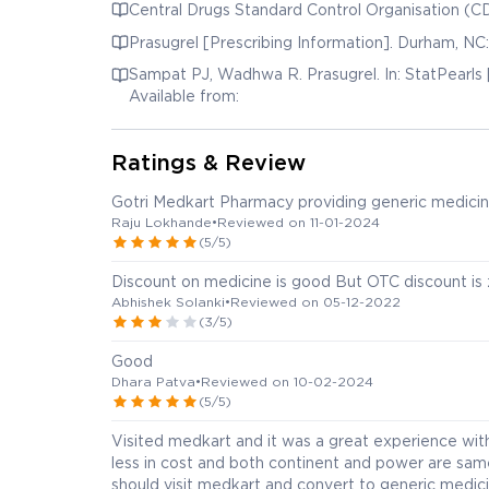
Central Drugs Standard Control Organisation (CD
Prasugrel [Prescribing Information]. Durham, NC:
Sampat PJ, Wadhwa R. Prasugrel. In: StatPearls [I
Available from:
Ratings & Review
Gotri Medkart Pharmacy providing generic medicine
Raju Lokhande
•
Reviewed on 11-01-2024
(5/5)
Discount on medicine is good But OTC discount is 
Abhishek Solanki
•
Reviewed on 05-12-2022
(3/5)
Good
Dhara Patva
•
Reviewed on 10-02-2024
(5/5)
Visited medkart and it was a great experience wit
less in cost and both continent and power are sa
should visit medkart and convert to generic medicine