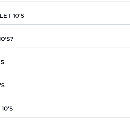
LET 10'S
0'S?
'S
'S
 10'S