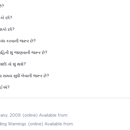
ે?
શકો છો?
શકો છો?
 બંધ કરવાની જરૂર છે?
હિતી શું જાણવાની જરૂર છે?
ઉં તો શું થશે?
ા સમય સુધી લેવાની જરૂર છે?
જોઈએ?
mpany; 2009. (online) Available from:
ng Warnings. (online) Available from: