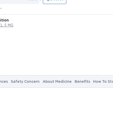
--
ition
L 5 MG
nces
Safety Concern
About Medicine
Benefits
How To St