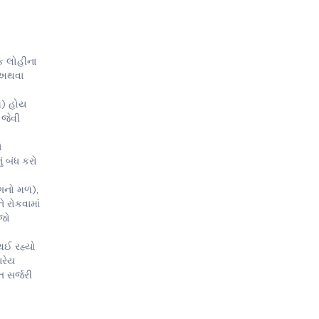
ક લોહીના
ક અથવા
ળ) હોય
 જેવી
ે
ં બંધ કરો
ંગનો મળ),
 રોકવામાં
 જો
થઈ રહ્યો
ારેય
 સર્જરી