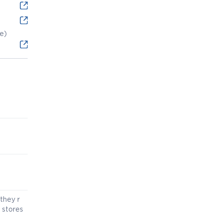
ne)
they r
 stores