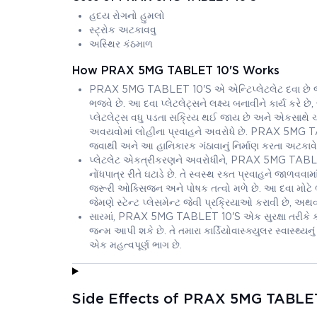
હદય રોગનો હુમલો
સ્ટ્રોક અટકાવવુ
અસ્થિર કંઠમાળ
How PRAX 5MG TABLET 10'S Works
PRAX 5MG TABLET 10'S એ એન્ટિપ્લેટલેટ દવા છે જે તમ
ભજવે છે. આ દવા પ્લેટલેટ્સને લક્ષ્ય બનાવીને કાર્ય કરે છે
પ્લેટલેટ્સ વધુ પડતા સક્રિય થઈ જાય છે અને એકસાથે ચોંટી
અવયવોમાં લોહીના પ્રવાહને અવરોધે છે. PRAX 5MG TAB
જવાથી અને આ હાનિકારક ગંઠાવાનું નિર્માણ કરતા અટકાવે 
પ્લેટલેટ એકત્રીકરણને અવરોધીને, PRAX 5MG TABLET 1
નોંધપાત્ર રીતે ઘટાડે છે. તે સ્વસ્થ રક્ત પ્રવાહને જાળવવામ
જરૂરી ઓક્સિજન અને પોષક તત્વો મળે છે. આ દવા મોટે ભ
જેમણે સ્ટેન્ટ પ્લેસમેન્ટ જેવી પ્રક્રિયાઓ કરાવી છે, અથ
સારમાં, PRAX 5MG TABLET 10'S એક સુરક્ષા તરીકે કાર્ય
જન્મ આપી શકે છે. તે તમારા કાર્ડિયોવાસ્ક્યુલર સ્વાસ્
એક મહત્વપૂર્ણ ભાગ છે.
Side Effects of PRAX 5MG TABLET