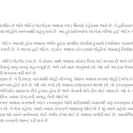
છે જેને એન્ટિપ્લેટલેટ્સ અથવા બ્લડ થિનર્સ કહેવામાં આવે છે. તે હાનિકાર
ીરમાં લોહીને સરળતાથી વહેતું રાખે છે. આ હૃદયરોગવાળા લોકોમાં બીજા હાર્ટ એટે
ટેક આવ્યો હોય અથવા ગંભીર હૃદય સંબંધિત છાતીમાં દુખાવો (અસ્થિર કંઠમા
કરાવી છે. તે અન્ય હાર્ટ એટેક, સ્ટ્રોક અથવા સ્ટેન્ટ્સમાં લોહીના ગંઠાવાનું નિર્માણ
એન્ટિપ્લેટલેટ દવા છે. તે ખોરાક સાથે અથવા ખોરાક વિના લઈ શકાય છે અને તેન
ચાલુ રાખવું મહત્વપૂર્ણ છે, ભલે તમે સારું અનુભવો છો. જો તમે આ દવા લેવાનુ
ની શક્યતા વધી શકે છે.
વ છે. તે ઉઝરડા, નાકમાંથી લોહી નીકળવું, પેશાબ અથવા મળમાં લોહી (કાળા ર
વરૂપમાં હોઈ શકે છે. જો તમે કાપો છો અથવા ઇજાગ્રસ્ત થાઓ છો, તો રક્તસ્રાવને
 એપિસોડ સામાન્ય રીતે હળવા હોય છે અને પોતાની મેળે ઠીક થઈ જાય છે. જો કે,
્કાલિક તમારા ડૉક્ટરની સલાહ લેવી જોઈએ.
લ્સર અથવા મગજની અંદર રક્તસ્રાવ જેવી શરીરમાંથી ક્યાંકથી પણ રક્તસ્રાવ 
. તે લેતા પહેલા, તમારે તમારા ડૉક્ટરને જણાવવું જોઈએ કે શું તમને પહેલાં ક્ય
અથવા જો તમને તાજેતરમાં કોઈ ગંભીર ઈજા થઈ છે અથવા સર્જરી થઈ છે. આયોજિત
ંધ કરવાની જરૂર પડી શકે છે.