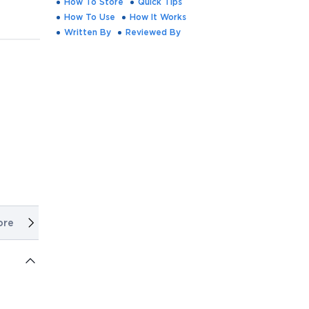
How To Store
Quick Tips
How To Use
How It Works
Written By
Reviewed By
ore
Quick Tips
How To Use
How It Works
Written By
Rev