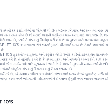
ારી રક્તવાહિનીઓમાં જોખમી લોહીના ગંઠાવાનું નિર્માણ અટકાવવામાં મહત્વપૂર
, જે નાના રક્ત કોષો છે જે ગંઠાઈ જવાની પ્રક્રિયા શરૂ કરવા માટે જવાબદાર છે. જ્ય
 જાય છે, ત્યારે તે ગંઠાવાનું નિર્માણ કરી શકે છે જે હૃદય અને મગજ જેવા મહત્વ
LET 10'S અસરકારક રીતે પ્લેટલેટ્સની ચીકાશને ઘટાડે છે, તેમને એકસાથે ચો
છે.
0'S હૃદયરોગના હુમલા અને સ્ટ્રોક જેવી ગંભીર કાર્ડિયોવાસ્ક્યુલર ઘટનાઓ
ાં મદદ કરે છે, તે સુનિશ્ચિત કરે છે કે તમારા હૃદય અને મગજને યોગ્ય રીતે કાર્ય કરવ
ાગે એવા વ્યક્તિઓ માટે સૂચવવામાં આવે છે કે જેમનો હૃદયની સમસ્યાઓનો ઇતિ
વા જેમને લોહીના ગંઠાવાનું વિકસાવવાનું ઉચ્ચ જોખમ છે.
 કરે છે, જે ગંઠાવા સંબંધિત અવરોધોની સંભાવનાને ઘટાડે છે જે જીવલેણ પરિસ્થ
થ્યનું રક્ષણ કરવા અને ભવિષ્યની જટિલતાઓને રોકવાના હેતુથી એક વ્યાપક સારવાર 
 10'S