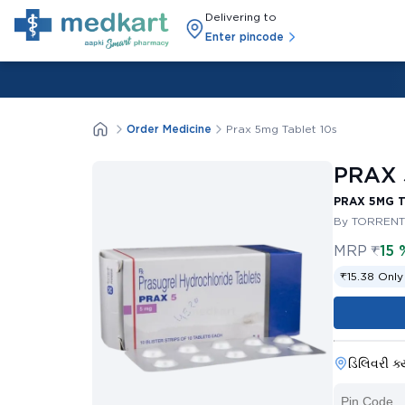
Delivering to
Enter pincode
Order Medicine
Prax 5mg Tablet 10s
PRAX 
PRAX 5MG T
By TORRENT
MRP
₹
15 
₹15.38 Only
ડિલિવરી ક્