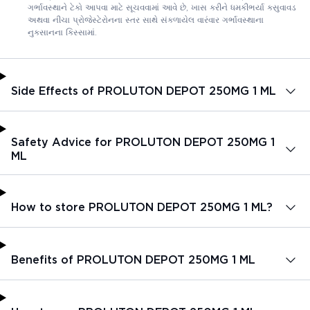
ગર્ભાવસ્થાને ટેકો આપવા માટે સૂચવવામાં આવે છે, ખાસ કરીને ધમકીભર્યા કસુવાવડ
અથવા નીચા પ્રોજેસ્ટેરોનના સ્તર સાથે સંકળાયેલ વારંવાર ગર્ભાવસ્થાના
નુકસાનના કિસ્સામાં.
Side Effects of PROLUTON DEPOT 250MG 1 ML
Safety Advice for PROLUTON DEPOT 250MG 1
ML
How to store PROLUTON DEPOT 250MG 1 ML?
Benefits of PROLUTON DEPOT 250MG 1 ML