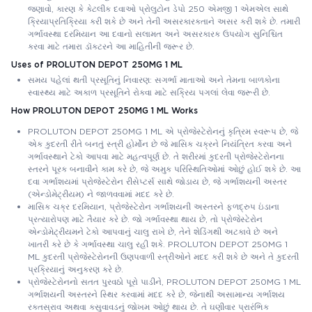
જણાવો, કારણ કે કેટલીક દવાઓ પ્રોલુટોન ડેપો 250 એમજી 1 એમએલ સાથે
ક્રિયાપ્રતિક્રિયા કરી શકે છે અને તેની અસરકારકતાને અસર કરી શકે છે. તમારી
ગર્ભાવસ્થા દરમિયાન આ દવાનો સલામત અને અસરકારક ઉપયોગ સુનિશ્ચિત
કરવા માટે તમારા ડૉક્ટરને આ માહિતીની જરૂર છે.
Uses of PROLUTON DEPOT 250MG 1 ML
સમય પહેલાં થતી પ્રસૂતિનું નિવારણ: સગર્ભા માતાઓ અને તેમના બાળકોના
સ્વાસ્થ્ય માટે અકાળ પ્રસૂતિને રોકવા માટે સક્રિય પગલાં લેવા જરૂરી છે.
How PROLUTON DEPOT 250MG 1 ML Works
PROLUTON DEPOT 250MG 1 ML એ પ્રોજેસ્ટેરોનનું કૃત્રિમ સ્વરૂપ છે, જે
એક કુદરતી રીતે બનતું સ્ત્રી હોર્મોન છે જે માસિક ચક્રને નિયંત્રિત કરવા અને
ગર્ભાવસ્થાને ટેકો આપવા માટે મહત્વપૂર્ણ છે. તે શરીરમાં કુદરતી પ્રોજેસ્ટેરોનના
સ્તરને પૂરક બનાવીને કામ કરે છે, જે અમુક પરિસ્થિતિઓમાં ઓછું હોઈ શકે છે. આ
દવા ગર્ભાશયમાં પ્રોજેસ્ટેરોન રીસેપ્ટર્સ સાથે જોડાય છે, જે ગર્ભાશયની અસ્તર
(એન્ડોમેટ્રીયમ) ને જાળવવામાં મદદ કરે છે.
માસિક ચક્ર દરમિયાન, પ્રોજેસ્ટેરોન ગર્ભાશયની અસ્તરને ફળદ્રુપ ઇંડાના
પ્રત્યારોપણ માટે તૈયાર કરે છે. જો ગર્ભાવસ્થા થાય છે, તો પ્રોજેસ્ટેરોન
એન્ડોમેટ્રીયમને ટેકો આપવાનું ચાલુ રાખે છે, તેને શેડિંગથી અટકાવે છે અને
ખાતરી કરે છે કે ગર્ભાવસ્થા ચાલુ રહી શકે. PROLUTON DEPOT 250MG 1
ML કુદરતી પ્રોજેસ્ટેરોનની ઉણપવાળી સ્ત્રીઓને મદદ કરી શકે છે અને તે કુદરતી
પ્રક્રિયાનું અનુકરણ કરે છે.
પ્રોજેસ્ટેરોનનો સતત પુરવઠો પૂરો પાડીને, PROLUTON DEPOT 250MG 1 ML
ગર્ભાશયની અસ્તરને સ્થિર કરવામાં મદદ કરે છે, જેનાથી અસામાન્ય ગર્ભાશય
રક્તસ્રાવ અથવા કસુવાવડનું જોખમ ઓછું થાય છે. તે ઘણીવાર પ્રારંભિક