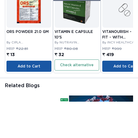
ORS POWDER 21.0 GM
VITAMIN E CAPSULE
VITANOURISH - JO
10'S
FIT - WITH
By CIPLA
By NUTRAVIN
GLUCOSAMINE &
By INCY HEALTHCAR
PHARMACEUTICAL
LABORATORIES
LTD
BOSWELLIA FOR
MRP
₹22.81
MRP
₹80.08
MRP
₹999
COMPANY LIMITED
JOINTS TABLET 3
₹ 13
₹ 32
₹ 419
Check alternative
Add to Cart
Add to Cart
Related Blogs