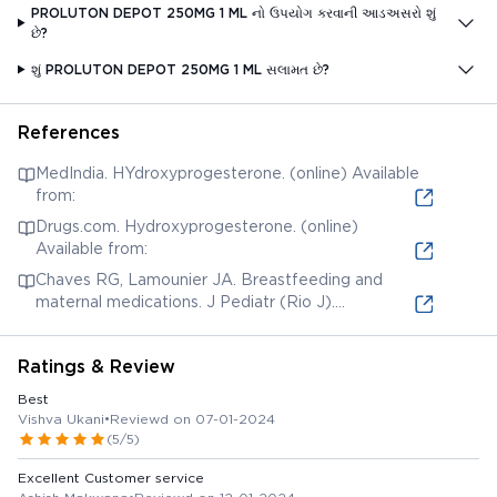
PROLUTON DEPOT 250MG 1 ML નો ઉપયોગ કરવાની આડઅસરો શું
છે?
શું PROLUTON DEPOT 250MG 1 ML સલામત છે?
References
MedIndia. HYdroxyprogesterone. (online) Available
from:
Drugs.com. Hydroxyprogesterone. (online)
Available from:
Chaves RG, Lamounier JA. Breastfeeding and
maternal medications. J Pediatr (Rio J).
2004;80(5 Suppl):S189-S198. (online) Available
from:
Ratings & Review
Best
Vishva Ukani
•
Reviewd on 07-01-2024
(5/5)
Excellent Customer service