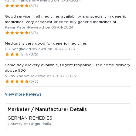
Ashish Makwana
•
Reviewd on 12-01-2024
(5/5)
Good service in all medicines availability and specially in generic
medicines. Very cheapest price to buy generic medicines at
naroda area. saving money. Thank you medkart
Keyur Patel
•
Reviewd on 09-01-2024
(5/5)
Medkart is very good for generic medicines
DD Sanghavi
•
Reviewd on 14-07-2023
(3/5)
Same day dilevery available, Urgent response, Free home delivery
above 500
Vikas Yadav
•
Reviewd on 09-07-2023
(5/5)
View more Reviews
Marketer / Manufacturer Details
GERMAN REMEDIES
Country of Origin -
India