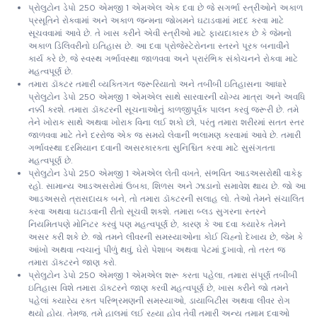
પ્રોલુટોન ડેપો 250 એમજી 1 એમએલ એક દવા છે જે સગર્ભા સ્ત્રીઓને અકાળ
પ્રસૂતિને રોકવામાં અને અકાળ જન્મના જોખમને ઘટાડવામાં મદદ કરવા માટે
સૂચવવામાં આવે છે. તે ખાસ કરીને એવી સ્ત્રીઓ માટે ફાયદાકારક છે કે જેમનો
અકાળ ડિલિવરીનો ઇતિહાસ છે. આ દવા પ્રોજેસ્ટેરોનના સ્તરને પૂરક બનાવીને
કાર્ય કરે છે, જે સ્વસ્થ ગર્ભાવસ્થા જાળવવા અને પ્રારંભિક સંકોચનને રોકવા માટે
મહત્વપૂર્ણ છે.
તમારા ડૉક્ટર તમારી વ્યક્તિગત જરૂરિયાતો અને તબીબી ઇતિહાસના આધારે
પ્રોલુટોન ડેપો 250 એમજી 1 એમએલ સાથે સારવારની યોગ્ય માત્રા અને અવધિ
નક્કી કરશે. તમારા ડૉક્ટરની સૂચનાઓનું કાળજીપૂર્વક પાલન કરવું જરૂરી છે. તમે
તેને ખોરાક સાથે અથવા ખોરાક વિના લઈ શકો છો, પરંતુ તમારા શરીરમાં સતત સ્તર
જાળવવા માટે તેને દરરોજ એક જ સમયે લેવાની ભલામણ કરવામાં આવે છે. તમારી
ગર્ભાવસ્થા દરમિયાન દવાની અસરકારકતા સુનિશ્ચિત કરવા માટે સુસંગતતા
મહત્વપૂર્ણ છે.
પ્રોલુટોન ડેપો 250 એમજી 1 એમએલ લેતી વખતે, સંભવિત આડઅસરોથી વાકેફ
રહો. સામાન્ય આડઅસરોમાં ઉબકા, શિળસ અને ઝાડાનો સમાવેશ થાય છે. જો આ
આડઅસરો ત્રાસદાયક બને, તો તમારા ડૉક્ટરની સલાહ લો. તેઓ તેમને સંચાલિત
કરવા અથવા ઘટાડવાની રીતો સૂચવી શકશે. તમારા બ્લડ સુગરના સ્તરને
નિયમિતપણે મોનિટર કરવું પણ મહત્વપૂર્ણ છે, કારણ કે આ દવા ક્યારેક તેમને
અસર કરી શકે છે. જો તમને લીવરની સમસ્યાઓના કોઈ ચિહ્નો દેખાય છે, જેમ કે
આંખો અથવા ત્વચાનું પીળું થવું, ઘેરો પેશાબ અથવા પેટમાં દુખાવો, તો તરત જ
તમારા ડૉક્ટરને જાણ કરો.
પ્રોલુટોન ડેપો 250 એમજી 1 એમએલ શરૂ કરતા પહેલા, તમારા સંપૂર્ણ તબીબી
ઇતિહાસ વિશે તમારા ડૉક્ટરને જાણ કરવી મહત્વપૂર્ણ છે, ખાસ કરીને જો તમને
પહેલાં ક્યારેય રક્ત પરિભ્રમણની સમસ્યાઓ, ડાયાબિટીસ અથવા લીવર રોગ
થયો હોય. તેમજ, તમે હાલમાં લઈ રહ્યા હોવ તેવી તમારી અન્ય તમામ દવાઓ