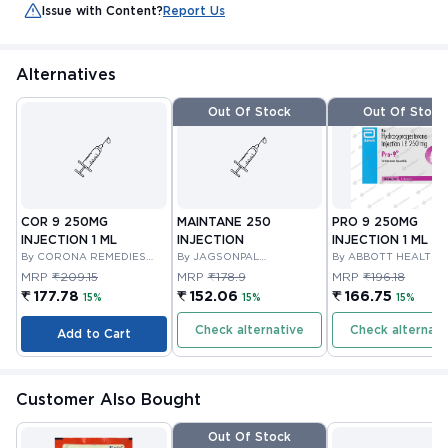
Issue with Content?
Report Us
Alternatives
Out Of Stock
Out Of Stock
COR 9 250MG
MAINTANE 250
PRO 9 250MG
INJECTION 1 ML
INJECTION
INJECTION 1 ML
By CORONA REMEDIES
By JAGSONPAL
By ABBOTT HEALTH 
PRIVATE LIMITED
PHARMACEUTICALS
PRIVATE LIMITED
MRP
₹209.15
MRP
₹178.9
MRP
₹196.18
LIMITED
₹ 177.78
₹ 152.06
₹ 166.75
15%
15%
15%
Check alternative
Check alternati
Add to Cart
Customer Also Bought
Out Of Stock