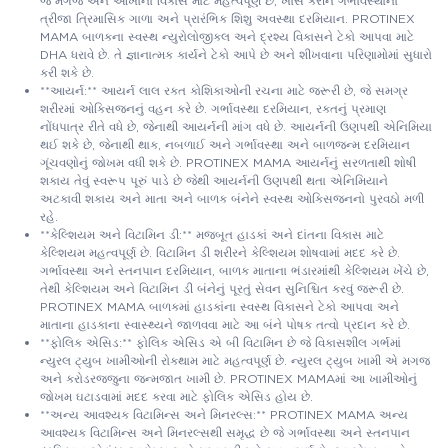
જે મગજ અને આંખોના વિકાસ માટે મહત્વપૂર્ણ છે, ખાસ કરીને ગર્ભાવસ્થાના
ત્રીજા ત્રિમાસિક ગાળા અને પ્રારંભિક શિશુ અવસ્થા દરમિયાન. PROTINEX
MAMA બાળકના સ્વસ્થ ન્યુરોલોજીકલ અને દ્રશ્ય વિકાસને ટેકો આપવા માટે
DHA ધરાવે છે. તે જ્ઞાનાત્મક કાર્યને ટેકો આપે છે અને શીખવાના પરિણામોમાં સુધારો
કરી શકે છે.
**આયર્ન:** આયર્ન લાલ રક્ત કોશિકાઓની રચના માટે જરૂરી છે, જે સમગ્ર
શરીરમાં ઓક્સિજનનું વહન કરે છે. ગર્ભાવસ્થા દરમિયાન, રક્તનું પ્રમાણ
નોંધપાત્ર રીતે વધે છે, જેનાથી આયર્નની માંગ વધે છે. આયર્નની ઉણપથી એનિમિયા
થઈ શકે છે, જેનાથી થાક, નબળાઈ અને ગર્ભાવસ્થા અને બાળજન્મ દરમિયાન
ગૂંચવણોનું જોખમ વધી શકે છે. PROTINEX MAMA આયર્નનું સરળતાથી શોષી
શકાય તેવું સ્વરૂપ પૂરું પાડે છે જેથી આયર્નની ઉણપથી થતા એનિમિયાને
અટકાવી શકાય અને માતા અને બાળક બંનેને સ્વસ્થ ઓક્સિજનનો પુરવઠો મળી
રહે.
**કેલ્શિયમ અને વિટામિન ડી:** મજબૂત હાડકાં અને દાંતના વિકાસ માટે
કેલ્શિયમ મહત્વપૂર્ણ છે. વિટામિન ડી શરીરને કેલ્શિયમ શોષવામાં મદદ કરે છે.
ગર્ભાવસ્થા અને સ્તનપાન દરમિયાન, બાળક માતાના ભંડારમાંથી કેલ્શિયમ ખેંચે છે,
તેથી કેલ્શિયમ અને વિટામિન ડી બંનેનું પૂરતું સેવન સુનિશ્ચિત કરવું જરૂરી છે.
PROTINEX MAMA બાળકમાં હાડકાંના સ્વસ્થ વિકાસને ટેકો આપવા અને
માતાના હાડકાના સ્વાસ્થ્યને જાળવવા માટે આ બંને પોષક તત્વો પ્રદાન કરે છે.
**ફોલિક એસિડ:** ફોલિક એસિડ એ બી વિટામિન છે જે વિકાસશીલ ગર્ભમાં
ન્યુરલ ટ્યુબ ખામીઓની રોકથામ માટે મહત્વપૂર્ણ છે. ન્યુરલ ટ્યુબ ખામી એ મગજ
અને કરોડરજ્જુના જન્મજાત ખામી છે. PROTINEX MAMAમાં આ ખામીઓનું
જોખમ ઘટાડવામાં મદદ કરવા માટે ફોલિક એસિડ હોય છે.
**અન્ય આવશ્યક વિટામિન્સ અને મિનરલ્સ:** PROTINEX MAMA અન્ય
આવશ્યક વિટામિન્સ અને મિનરલ્સથી સમૃદ્ધ છે જે ગર્ભાવસ્થા અને સ્તનપાન