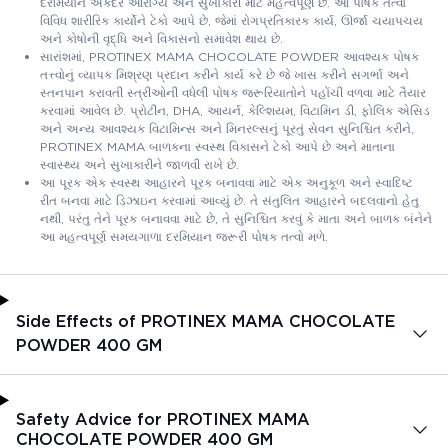
દરમિયાન એકંદર આરોગ્ય અને સુખાકારી માટે મહત્વપૂર્ણ છે. આ પોષક તત્વો
વિવિધ શારીરિક કાર્યોને ટેકો આપે છે, જેમાં રોગપ્રતિકારક કાર્ય, ઊર્જા ચયાપચય
અને કોષોની વૃદ્ધિ અને વિકાસનો સમાવેશ થાય છે.
સારાંશમાં, PROTINEX MAMA CHOCOLATE POWDER આવશ્યક પોષક
તત્ત્વોનું વ્યાપક મિશ્રણ પ્રદાન કરીને કાર્ય કરે છે જે ખાસ કરીને સગર્ભા અને
સ્તનપાન કરાવતી સ્ત્રીઓની વધેલી પોષક જરૂરિયાતોને પહોંચી વળવા માટે તૈયાર
કરવામાં આવેલ છે. પ્રોટીન, DHA, આયર્ન, કેલ્શિયમ, વિટામિન ડી, ફોલિક એસિડ
અને અન્ય આવશ્યક વિટામિન્સ અને મિનરલ્સનું પૂરતું સેવન સુનિશ્ચિત કરીને,
PROTINEX MAMA બાળકના સ્વસ્થ વિકાસને ટેકો આપે છે અને માતાના
સ્વાસ્થ્ય અને સુખાકારીને જાળવી રાખે છે.
આ પૂરક એક સ્વસ્થ આહારને પૂરક બનાવવા માટે એક અનુકૂળ અને સ્વાદિષ્ટ
રીત બનવા માટે ડિઝાઇન કરવામાં આવ્યું છે. તે સંતુલિત આહારને બદલવાનો હેતુ
નથી, પરંતુ તેને પૂરક બનાવવા માટે છે, તે સુનિશ્ચિત કરવું કે માતા અને બાળક બંનેને
આ મહત્વપૂર્ણ સમયગાળા દરમિયાન જરૂરી પોષક તત્વો મળે.
Side Effects of PROTINEX MAMA CHOCOLATE
POWDER 400 GM
Safety Advice for PROTINEX MAMA
CHOCOLATE POWDER 400 GM