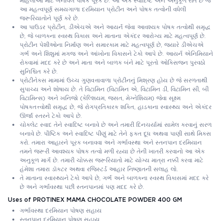
મહિલાઓ માટે બનાવેલ પોષક પૂરક છે. આ એક સ્વાદિષ્ટ અને અનુકૂળ રીત છે જે
આ મહત્વપૂર્ણ સમયગાળા દરમિયાન પ્રોટીન અને પોષક તત્વોની વધેલી
જરૂરિયાતોને પૂર્ણ કરે છે.
આ પાઉડર પ્રોટીન, ડીએચએ અને આયર્ન જેવા આવશ્યક પોષક તત્વોથી સમૃદ્ધ
છે, જે બાળકના સ્વસ્થ વિકાસ અને માતાના એકંદર આરોગ્ય માટે મહત્વપૂર્ણ છે.
પ્રોટીન પેશીઓના નિર્માણ અને સમારકામ માટે મહત્વપૂર્ણ છે, જ્યારે ડીએચએ
ગર્ભ અને શિશુમાં મગજ અને આંખોના વિકાસને ટેકો આપે છે. આયર્ન એનિમિયાને
રોકવામાં મદદ કરે છે અને માતા અને બાળક બંને માટે પૂરતો ઓક્સિજન પુરવઠો
સુનિશ્ચિત કરે છે.
પ્રોટીનેક્સ મામામાં ઉચ્ચ ગુણવત્તાવાળા પ્રોટીનનું મિશ્રણ હોય છે જે સરળતાથી
સુપાચ્ય અને શોષાય છે. તે વિટામિન (વિટામિન એ, વિટામિન ડી, વિટામિન સી, બી
વિટામિન્સ) અને ખનિજો (કેલ્શિયમ, જસત, મેગ્નેશિયમ) જેવા સૂક્ષ્મ
પોષકતત્ત્વોથી સમૃદ્ધ છે, જે રોગપ્રતિકારક શક્તિ, હાડકાના સ્વાસ્થ્ય અને એકંદર
ઊર્જા સ્તરને ટેકો આપે છે.
ચોકલેટ સ્વાદ તેને સ્વાદિષ્ટ બનાવે છે અને તમારી દિનચર્યામાં સામેલ કરવાનું સરળ
બનાવે છે. પૌષ્ટિક અને સ્વાદિષ્ટ પીણું માટે તેને ફક્ત દૂધ અથવા પાણી સાથે મિક્સ
કરો. તમારા આહારને પૂરક બનાવવા અને ગર્ભાવસ્થા અને સ્તનપાન દરમિયાન
તમને જરૂરી આવશ્યક પોષક તત્વો મળી રહ્યા છે તેની ખાતરી કરવાનો આ એક
અનુકૂળ માર્ગ છે. તમારી ચોક્કસ જરૂરિયાતો માટે યોગ્ય માત્રા નક્કી કરવા માટે
હંમેશા તમારા ડૉક્ટર અથવા રજિસ્ટર્ડ આહાર નિષ્ણાતની સલાહ લો.
તે માતાના સ્વાસ્થ્યને ટેકો આપે છે, ગર્ભ અને બાળકના સ્વસ્થ વિકાસમાં મદદ કરે
છે અને ગર્ભાવસ્થા પછી સ્તનપાનમાં પણ મદદ કરે છે.
Uses of PROTINEX MAMA CHOCOLATE POWDER 400 GM
ગર્ભાવસ્થા દરમિયાન પોષણ સહાય
સ્તનપાન દરમિયાન પોષણ સહાય