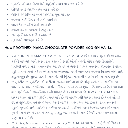
પ્રોટીનની જરૂરિયાતોને પહોંચી વળવામાં મદદ કરે છે
ઊર્જા સ્તર જાળવવામાં મદદ કરે છે
જરૂરી વિટામિન્સ અને ખનિજો પૂરા પાડે છે
સ્વસ્થ ગર્ભ વિકાસને ટેકો આપે છે
શારીરિક કાર્યોને ટેકો આપે છે
વજન વ્યવસ્થાપનમાં સહાયક
રોગપ્રતિકારક શક્તિ વધારે છે
હાડકાંને મજબૂત કરે છે
How PROTINEX MAMA CHOCOLATE POWDER 400 GM Works
PROTINEX MAMA CHOCOLATE POWDER એક પોષક પૂરક છે જે ખાસ
કરીને સગર્ભા અને સ્તનપાન કરાવતી સ્ત્રીઓની વધેલી પોષક જરૂરિયાતોને
પહોંચી વળવા માટે બનાવવામાં આવેલ છે. તે જરૂરી પોષક તત્ત્વોનો કેન્દ્રિત સ્ત્રોત
પૂરો પાડીને કાર્ય કરે છે જે માતાના સ્વાસ્થ્ય અને બાળકના સ્વસ્થ વિકાસ બંને માટે
મહત્વપૂર્ણ છે. મુખ્ય ઘટકો અને તેમની ક્રિયા કરવાની પદ્ધતિઓ આ પ્રમાણે છે:
**પ્રોટીન:** પ્રોટીન એ શરીરમાં તમામ પેશીઓનો નિર્માણ બ્લોક છે. ગર્ભાવસ્થા
અને સ્તનપાન દરમિયાન, ગર્ભના વિકાસ અને સ્તન દૂધના ઉત્પાદનને ટેકો આપવા
માટે પ્રોટીનની જરૂરિયાતો નોંધપાત્ર રીતે વધી જાય છે. PROTINEX MAMA
ઉચ્ચ ગુણવત્તાવાળું પ્રોટીન પૂરું પાડે છે જે સરળતાથી પાચન થાય છે અને શોષાય
છે, તે સુનિશ્ચિત કરે છે કે માતા અને બાળક બંનેને આ આવશ્યક પોષક તત્વનો
પૂરતો પુરવઠો મળે. પ્રોટીન ગર્ભના અવયવો, પેશીઓ અને ઉત્સેચકોના વિકાસમાં
ફાળો આપે છે. તે માતાને સ્નાયુ સમૂહ જાળવવામાં અને ઊર્જા સ્તર જાળવવામાં
પણ મદદ કરે છે.
**DHA (Docosahexaenoic Acid):** DHA એ ઓમેગા-3 ફેટી એસિડ છે