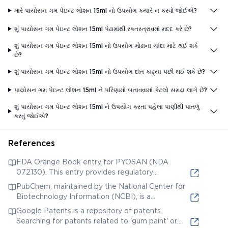
મારે પાયોસન ગમ પેઇન્ટ લોશન 15ml નો ઉપયોગ ક્યારે ન કરવો જોઈએ?
શું પાયોસન ગમ પેઇન્ટ લોશન 15ml પેઢામાંથી રક્તસ્ત્રાવમાં મદદ કરે છે?
શું પાયોસન ગમ પેઇન્ટ લોશન 15ml નો ઉપયોગ મોઢાના ચાંદા માટે થઈ શકે
છે?
શું પાયોસન ગમ પેઇન્ટ લોશન 15ml નો ઉપયોગ દાંત કાઢ્યા પછી થઈ શકે છે?
પાયોસન ગમ પેઇન્ટ લોશન 15ml ને પરિણામો બતાવવામાં કેટલો સમય લાગે છે?
શું પાયોસન ગમ પેઇન્ટ લોશન 15ml ને ઉપયોગ કરતા પહેલા પાણીથી પાતળું
કરવું જોઈએ?
References
FDA Orange Book entry for PYOSAN (NDA
072130). This entry provides regulatory
information about the drug product, including its
PubChem, maintained by the National Center for
active ingredients (likely related to the
Biotechnology Information (NCBI), is a
composition of the gum paint lotion).
comprehensive database of chemical molecules
Google Patents is a repository of patents.
and their activities. Searching PubChem for
Searching for patents related to 'gum paint' or
individual ingredients listed on the product label