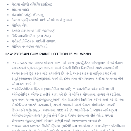
પેઢામાં સોજો (જિંજિવાઇટિસ)
મોઢાના ચાંદા
પેઢામાંથી લોહી નીકળવું
ડેન્ટલ પ્રક્રિયાઓ પછી સોજો અને દુખાવો
મૌખિક ચેપ
ડેન્ટલ ઇમ્પ્લાન્ટ પછી જાળવણી
પિરિઓડોન્ટિટિસ (ગમ રોગ)
પ્રોસ્ટોડોન્ટિક્સ પછીની સંભાળ
મૌખિક સ્વચ્છતા જાળવવી
How PYOSAN GUM PAINT LOTTION 15 ML Works
PYOSAN ગમ પેઇન્ટ લોશન 15ml એ ખાસ ફોર્મ્યુલેટેડ સોલ્યુશન છે જે પેઢાના
સ્વાસ્થ્યને પ્રોત્સાહન આપવા અને પેઢાની વિવિધ સ્થિતિઓ સાથે સંકળાયેલી
અગવડતાને દૂર કરવા માટે રચાયેલ છે. તેની અસરકારકતા સક્રિય ઘટકોના
સહક્રિયાત્મક મિશ્રણમાંથી આવે છે, દરેક તેના રોગનિવારક કાર્યમાં અનન્ય રીતે
યોગદાન આપે છે.
**એન્ટિસેપ્ટિક ક્રિયા (આયોડિન આઇપી):** આયોડિન એક શક્તિશાળી
એન્ટિસેપ્ટિક એજન્ટ તરીકે કાર્ય કરે છે. તે મૌખિક પોલાણમાં હાજર બેક્ટેરિયા,
ફૂગ અને અન્ય સૂક્ષ્મજીવાણુઓની કોષ દિવાલોને વિક્ષેપિત કરીને કાર્ય કરે છે. આ
બેક્ટેરિયલ ભારને ઘટાડવામાં, ચેપને રોકવામાં અને પેઢાના પેશીઓના ઝડપી
ઉપચારને પ્રોત્સાહન આપવામાં મદદ કરે છે. આયોડિનની વ્યાપક-સ્પેક્ટ્રમ
એન્ટિમાઇક્રોબાયલ પ્રવૃત્તિ તેને પેઢાના ચેપમાં સામાન્ય રીતે જોવા મળતા
રોગકારક જીવાણુઓની વિશાળ શ્રેણી સામે અસરકારક બનાવે છે.
**કડક અને બળતરા વિરોધી ક્રિયા (પોટેશિયમ આયોડાઇડ આઇપી):** પોટેશિયમ