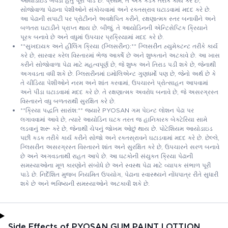
આયોડાઇડ બેવડો હેતુ પૂરો પાડે છે. પ્રથમ, તે એક કડક તરીકે કાર્ય કરે છે,
સોજોવાળા પેઢાના પેશીઓને સંકોચવામાં અને રક્તસ્રાવ ઘટાડવામાં મદદ કરે છે.
આ પેઢાની સપાટી પર પ્રોટીનને અવક્ષેપિત કરીને, રક્ષણાત્મક સ્તર બનાવીને અને
બળતરા ઘટાડીને પ્રાપ્ત થાય છે. બીજું, તે આયોડિનની એન્ટિસેપ્ટિક ક્રિયાને
પૂરક બનાવે છે અને વધુમાં ઉપચાર પ્રક્રિયામાં મદદ કરે છે.
**સુખદાયક અને હીલિંગ ક્રિયા (ગ્લિસરીન):** ગ્લિસરીન હ્યુમેક્ટન્ટ તરીકે કાર્ય
કરે છે, સારવાર કરેલ વિસ્તારમાં ભેજ આકર્ષે છે અને શુષ્કતાને અટકાવે છે. આ ખાસ
કરીને સોજોવાળા પેઢા માટે મહત્વપૂર્ણ છે, જે શુષ્ક અને તિરાડ પડી શકે છે, જેનાથી
અગવડતા વધી શકે છે. ગ્લિસરીનમાં ઇમોલિએન્ટ ગુણધર્મો પણ છે, જેનો અર્થ છે કે
તે ચીડિયા પેશીઓને નરમ અને શાંત કરવામાં, ઉપચારને પ્રોત્સાહન આપવામાં
અને પીડા ઘટાડવામાં મદદ કરે છે. તે રક્ષણાત્મક અવરોધ બનાવે છે, જે અસરગ્રસ્ત
વિસ્તારને વધુ બળતરાથી સુરક્ષિત કરે છે.
**ક્રિયા પદ્ધતિ સારાંશ:** જ્યારે PYOSAN ગમ પેઇન્ટ લોશન પેઢા પર
લગાવવામાં આવે છે, ત્યારે આયોડિન ઘટક તરત જ હાનિકારક બેક્ટેરિયા સામે
લડવાનું શરૂ કરે છે, જેનાથી ચેપનું જોખમ ઓછું થાય છે. પોટેશિયમ આયોડાઇડ
પછી કડક તરીકે કાર્ય કરીને સોજો અને રક્તસ્રાવને ઘટાડવામાં મદદ કરે છે. છેલ્લે,
ગ્લિસરીન અસરગ્રસ્ત વિસ્તારને શાંત અને સુરક્ષિત કરે છે, ઉપચારને સરળ બનાવે
છે અને અગવડતાથી રાહત આપે છે. આ ઘટકોની સંયુક્ત ક્રિયા પેઢાની
સમસ્યાઓના મૂળ કારણોને સંબોધે છે અને સ્વસ્થ પેઢા માટે વ્યાપક સંભાળ પૂરી
પાડે છે. નિર્દેશિત મુજબ નિયમિત ઉપયોગ, પેઢાના સ્વાસ્થ્યને નોંધપાત્ર રીતે સુધારી
શકે છે અને ભવિષ્યની સમસ્યાઓને અટકાવી શકે છે.
Side Effects of PYOSAN GUM PAINT LOTTION