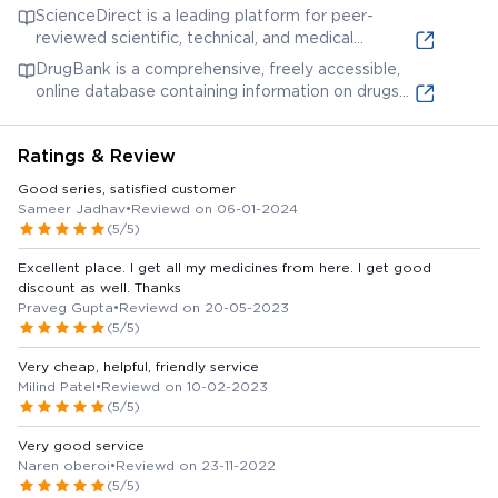
specific ingredients in the product may reveal
ScienceDirect is a leading platform for peer-
can provide detailed chemical information, safety
information about the formulation, manufacturing
reviewed scientific, technical, and medical
data, and research articles related to those
process, or intended use of similar products.
research. Searching for relevant keywords, such as
specific substances.
DrugBank is a comprehensive, freely accessible,
'oral antiseptic' or 'gum disease treatment' in
online database containing information on drugs
conjunction with any identified active ingredients,
and drug targets. You can search for individual
may provide access to research articles related to
ingredients of PYOSAN gum paint lotion to find
the ingredients and their use in oral health.
Ratings & Review
detailed information about their pharmacological
properties, mechanisms of action, and potential
Good series, satisfied customer
drug interactions.
Sameer Jadhav
•
Reviewd on 06-01-2024
(5/5)
Excellent place. I get all my medicines from here. I get good
discount as well. Thanks
Praveg Gupta
•
Reviewd on 20-05-2023
(5/5)
Very cheap, helpful, friendly service
Milind Patel
•
Reviewd on 10-02-2023
(5/5)
Very good service
Naren oberoi
•
Reviewd on 23-11-2022
(5/5)