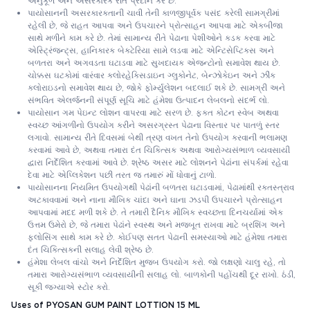
અનુકૂળ અને અસરકારક રીત પ્રદાન કરે છે.
પાયોસાનની અસરકારકતાની ચાવી તેની કાળજીપૂર્વક પસંદ કરેલી સામગ્રીમાં
રહેલી છે, જે રાહત આપવા અને ઉપચારને પ્રોત્સાહન આપવા માટે એકબીજા
સાથે મળીને કામ કરે છે. તેમાં સામાન્ય રીતે પેઢાના પેશીઓને કડક કરવા માટે
એસ્ટ્રિંજન્ટ્સ, હાનિકારક બેક્ટેરિયા સામે લડવા માટે એન્ટિસેપ્ટિક્સ અને
બળતરા અને અગવડતા ઘટાડવા માટે સુખદાયક એજન્ટોનો સમાવેશ થાય છે.
ચોક્કસ ઘટકોમાં વારંવાર ક્લોરહેક્સિડાઇન ગ્લુકોનેટ, બેન્ઝોકેઇન અને ઝીંક
ક્લોરાઇડનો સમાવેશ થાય છે, જોકે ફોર્મ્યુલેશન બદલાઈ શકે છે. સામગ્રી અને
સંભવિત એલર્જનની સંપૂર્ણ સૂચિ માટે હંમેશા ઉત્પાદન લેબલનો સંદર્ભ લો.
પાયોસાન ગમ પેઇન્ટ લોશન વાપરવા માટે સરળ છે. ફક્ત કોટન સ્વેબ અથવા
સ્વચ્છ આંગળીનો ઉપયોગ કરીને અસરગ્રસ્ત પેઢાના વિસ્તાર પર પાતળું સ્તર
લગાવો. સામાન્ય રીતે દિવસમાં બેથી ત્રણ વખત તેનો ઉપયોગ કરવાની ભલામણ
કરવામાં આવે છે, અથવા તમારા દંત ચિકિત્સક અથવા આરોગ્યસંભાળ વ્યવસાયી
દ્વારા નિર્દેશિત કરવામાં આવે છે. શ્રેષ્ઠ અસર માટે લોશનને પેઢાંના સંપર્કમાં રહેવા
દેવા માટે એપ્લિકેશન પછી તરત જ તમારું મોં ધોવાનું ટાળો.
પાયોસાનના નિયમિત ઉપયોગથી પેઢાંની બળતરા ઘટાડવામાં, પેઢામાંથી રક્તસ્ત્રાવ
અટકાવવામાં અને નાના મૌખિક ચાંદા અને ઘાના ઝડપી ઉપચારને પ્રોત્સાહન
આપવામાં મદદ મળી શકે છે. તે તમારી દૈનિક મૌખિક સ્વચ્છતા દિનચર્યામાં એક
ઉત્તમ ઉમેરો છે, જે તમારા પેઢાંને સ્વસ્થ અને મજબૂત રાખવા માટે બ્રશિંગ અને
ફ્લોસિંગ સાથે કામ કરે છે. કોઈપણ સતત પેઢાની સમસ્યાઓ માટે હંમેશા તમારા
દંત ચિકિત્સકની સલાહ લેવી શ્રેષ્ઠ છે.
હંમેશા લેબલ વાંચો અને નિર્દેશિત મુજબ ઉપયોગ કરો. જો લક્ષણો ચાલુ રહે, તો
તમારા આરોગ્યસંભાળ વ્યવસાયીની સલાહ લો. બાળકોની પહોંચથી દૂર રાખો. ઠંડી,
સૂકી જગ્યાએ સ્ટોર કરો.
Uses of PYOSAN GUM PAINT LOTTION 15 ML