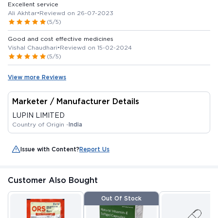
Excellent service
Ali Akhtar
•
Reviewd on 26-07-2023
(5/5)
Good and cost effective medicines
Vishal Chaudhari
•
Reviewd on 15-02-2024
(5/5)
View more Reviews
Marketer / Manufacturer Details
LUPIN LIMITED
Country of Origin -
India
Issue with Content?
Report Us
Customer Also Bought
Out Of Stock