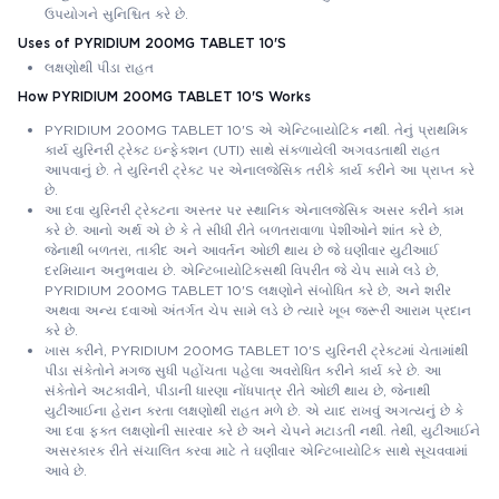
ઉપયોગને સુનિશ્ચિત કરે છે.
Uses of PYRIDIUM 200MG TABLET 10'S
લક્ષણોથી પીડા રાહત
How PYRIDIUM 200MG TABLET 10'S Works
PYRIDIUM 200MG TABLET 10'S એ એન્ટિબાયોટિક નથી. તેનું પ્રાથમિક
કાર્ય યુરિનરી ટ્રેક્ટ ઇન્ફેક્શન (UTI) સાથે સંકળાયેલી અગવડતાથી રાહત
આપવાનું છે. તે યુરિનરી ટ્રેક્ટ પર એનાલજેસિક તરીકે કાર્ય કરીને આ પ્રાપ્ત કરે
છે.
આ દવા યુરિનરી ટ્રેક્ટના અસ્તર પર સ્થાનિક એનાલજેસિક અસર કરીને કામ
કરે છે. આનો અર્થ એ છે કે તે સીધી રીતે બળતરાવાળા પેશીઓને શાંત કરે છે,
જેનાથી બળતરા, તાકીદ અને આવર્તન ઓછી થાય છે જે ઘણીવાર યુટીઆઈ
દરમિયાન અનુભવાય છે. એન્ટિબાયોટિક્સથી વિપરીત જે ચેપ સામે લડે છે,
PYRIDIUM 200MG TABLET 10'S લક્ષણોને સંબોધિત કરે છે, અને શરીર
અથવા અન્ય દવાઓ અંતર્ગત ચેપ સામે લડે છે ત્યારે ખૂબ જરૂરી આરામ પ્રદાન
કરે છે.
ખાસ કરીને, PYRIDIUM 200MG TABLET 10'S યુરિનરી ટ્રેક્ટમાં ચેતામાંથી
પીડા સંકેતોને મગજ સુધી પહોંચતા પહેલા અવરોધિત કરીને કાર્ય કરે છે. આ
સંકેતોને અટકાવીને, પીડાની ધારણા નોંધપાત્ર રીતે ઓછી થાય છે, જેનાથી
યુટીઆઈના હેરાન કરતા લક્ષણોથી રાહત મળે છે. એ યાદ રાખવું અગત્યનું છે કે
આ દવા ફક્ત લક્ષણોની સારવાર કરે છે અને ચેપને મટાડતી નથી. તેથી, યુટીઆઈને
અસરકારક રીતે સંચાલિત કરવા માટે તે ઘણીવાર એન્ટિબાયોટિક સાથે સૂચવવામાં
આવે છે.