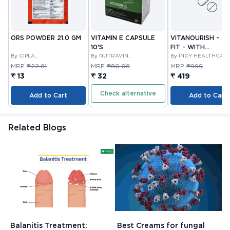
ORS POWDER 21.0 GM
VITAMIN E CAPSULE
VITANOURISH - JO
10'S
FIT - WITH
By CIPLA
By NUTRAVIN
GLUCOSAMINE &
By INCY HEALTHCAR
PHARMACEUTICAL
LABORATORIES
LTD
BOSWELLIA FOR
MRP
₹22.81
MRP
₹80.08
MRP
₹999
COMPANY LIMITED
JOINTS TABLET 3
₹ 13
₹ 32
₹ 419
Check alternative
Add to Cart
Add to Cart
Related Blogs
Balanitis Treatment:
Best Creams for fungal
H