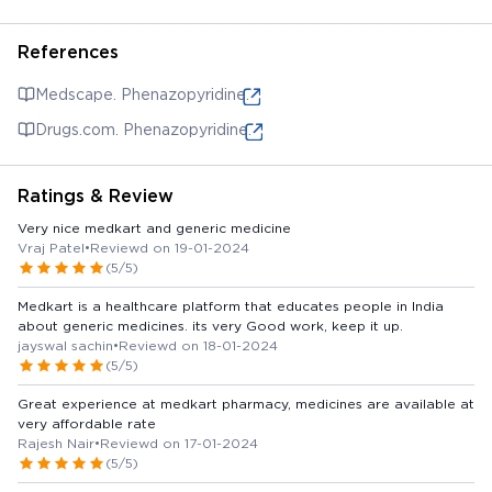
References
Medscape. Phenazopyridine.
Drugs.com. Phenazopyridine.
Ratings & Review
Very nice medkart and generic medicine
Vraj Patel
•
Reviewd on 19-01-2024
(5/5)
Medkart is a healthcare platform that educates people in India
about generic medicines. its very Good work, keep it up.
jayswal sachin
•
Reviewd on 18-01-2024
(5/5)
Great experience at medkart pharmacy, medicines are available at
very affordable rate
Rajesh Nair
•
Reviewd on 17-01-2024
(5/5)