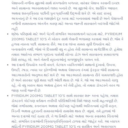
પેશાબની નળીના મુદ્દાઓ સાથે સંકળાયેલ બળતરા, વારંવાર પેશાબ કરવાની ઇચ્છા
અને સામાન્ય અસ્વસ્થતાને લક્ષ્ય બનાવે છે. આ મુદ્દાઓ ચેપ, શારીરિક આઘાત
અથવા શસ્ત્રક્રિયા પછીની પુનઃપ્રાપ્તિથી ઉદ્ભવી શકે છે. એ યાદ રાખવું
અગત્યનું છે કે આ દવા લક્ષણોને દૂર કરવા માટે બનાવવામાં આવી છે અને પેશાબની
નળીની સમસ્યાના અંતર્ગત કારણ માટે અન્ય જરૂરી સારવારને બદલવી જોઈએ
નહીં.
શ્રેષ્ઠ પરિણામો માટે અને પેટની સંભવિત અસ્વસ્થતાને ઘટાડવા માટે, PYRIDIUM
200MG TABLET 10'S ને ખોરાક સાથે લેવાની ભલામણ કરવામાં આવે છે, જેમ કે
હળવા નાસ્તા પછી. સામાન્ય રીતે, આ દવા લાંબા સમય સુધી ઉપયોગ માટે
બનાવાયેલ નથી, જેમાં બે દિવસથી વધુ ન હોય તેવી સામાન્ય માર્ગદર્શિકા છે. હંમેશા
તમારા આરોગ્ય સંભાળ પ્રદાતા પાસેથી યોગ્ય ડોઝ અને સારવારના સમયગાળા
વિશે સલાહ લો, અને તેમની સૂચનાઓનું કાળજીપૂર્વક પાલન કરો.
આ દવાનો ઉપયોગ કરતી વખતે, કેટલાક વ્યક્તિઓને માથાનો દુખાવો, ઉબકા,
ઉલટી, ઝાડા, ત્વચા પર ફોલ્લીઓ અથવા પેશાબના રંગમાં ફેરફાર જેવી સામાન્ય
આડઅસરોનો અનુભવ થઈ શકે છે. આ આડઅસરો સામાન્ય રીતે કામચલાઉ હોય
છે અને સારવાર પૂર્ણ થયા પછી ઓછી થાય છે. જો કે, જો આ આડઅસરો ચાલુ
રહે, તો વધુ ખરાબ થાય અથવા હેરાન કરે તેવી હોય, તો તમારા ડૉક્ટરને તરત જ
જાણ કરવી જરૂરી છે.
PYRIDIUM 200MG TABLET 10'S સાથે સારવાર શરૂ કરતા પહેલા, તમારા
ડૉક્ટરને કોઈપણ વર્તમાન તબીબી પરિસ્થિતિઓ વિશે જાણ કરવી મહત્વપૂર્ણ છે,
જેમાં ગર્ભાવસ્થા, સ્તનપાન અથવા કોઈપણ પહેલાથી અસ્તિત્વમાં રહેલી યકૃત,
કિડની અથવા હૃદયની સમસ્યાઓનો સમાવેશ થાય છે. વધુમાં, તમે હાલમાં જે
અન્ય દવાઓ લઈ રહ્યા છો, તે જ સ્થિતિ માટે અથવા અન્ય સ્વાસ્થ્ય ચિંતાઓ
માટે, સંભવિત દવાઓની ક્રિયાપ્રતિક્રિયાને ટાળવા માટે જાહેર કરો. આ વ્યાપક
માહિતી PYRIDIUM 200MG TABLET 10'S ના સુરક્ષિત અને અસરકારક