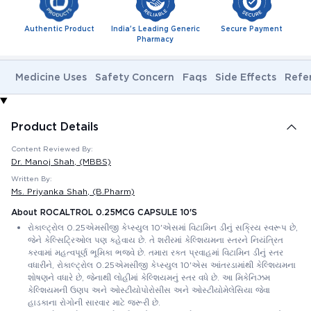
Authentic Product
India's Leading Generic
Secure Payment
Pharmacy
Medicine Uses
Safety Concern
Faqs
Side Effects
Refe
Product Details
Content Reviewed By:
Dr. Manoj Shah
, (MBBS)
Written By:
Ms. Priyanka Shah
, (B.Pharm)
About ROCALTROL 0.25MCG CAPSULE 10'S
રોકાલ્ટ્રોલ 0.25એમસીજી કેપ્સ્યુલ 10'એસમાં વિટામિન ડીનું સક્રિય સ્વરૂપ છે,
જેને કેલ્સિટ્રિઓલ પણ કહેવાય છે. તે શરીરમાં કેલ્શિયમના સ્તરને નિયંત્રિત
કરવામાં મહત્વપૂર્ણ ભૂમિકા ભજવે છે. તમારા રક્ત પ્રવાહમાં વિટામિન ડીનું સ્તર
વધારીને, રોકાલ્ટ્રોલ 0.25એમસીજી કેપ્સ્યુલ 10'એસ આંતરડામાંથી કેલ્શિયમના
શોષણને વધારે છે, જેનાથી લોહીમાં કેલ્શિયમનું સ્તર વધે છે. આ મિકેનિઝમ
કેલ્શિયમની ઉણપ અને ઓસ્ટીયોપોરોસીસ અને ઓસ્ટીયોમેલેસિયા જેવા
હાડકાના રોગોની સારવાર માટે જરૂરી છે.