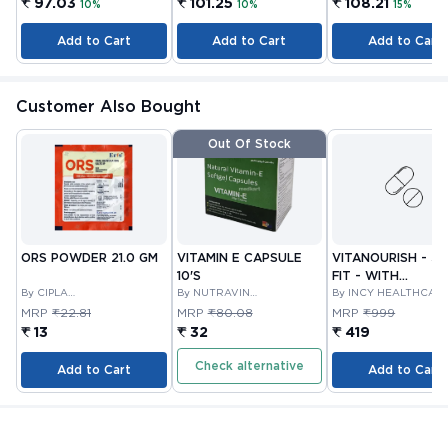
₹ 97.03
₹ 101.25
₹ 108.21
10%
10%
15%
Add to Cart
Add to Cart
Add to Cart
Customer Also Bought
Out Of Stock
ORS POWDER 21.0 GM
VITAMIN E CAPSULE
VITANOURISH - JO
10'S
FIT - WITH
By CIPLA
By NUTRAVIN
GLUCOSAMINE &
By INCY HEALTHCAR
PHARMACEUTICAL
LABORATORIES
LTD
BOSWELLIA FOR
MRP
₹22.81
MRP
₹80.08
MRP
₹999
COMPANY LIMITED
JOINTS TABLET 3
₹ 13
₹ 32
₹ 419
Check alternative
Add to Cart
Add to Cart
Related Blogs