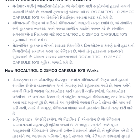
મેનોપોઝ પછીનું ઓસ્ટીયોપોરોસીસ એ મેનોપોઝ પછી સ્ત્રીઓમાં હાડકાં નબળાં
પડવાની સ્થિતિ છે, જેનાથી ફ્રેક્ચરનું જોખમ વધે છે. ROCALTROL 0.25MCG
CAPSULE 10'S આ સ્થિતિને નિયંત્રિત કરવામાં મદદ કરી શકે છે.
કેલ્શિયમની ઉણપ એ શરીરમાં કેલ્શિયમની અપૂરતી માત્રા દર્શાવે છે, જે સંભવિત
રૂપે હાડકાના સ્વાસ્થ્ય અને અન્ય શારીરિક કાર્યોને અસર કરે છે. સંબંધિત
સમસ્યાઓના નિરાકરણ માટે ROCALTROL 0.25MCG CAPSULE 10'S
સૂચવવામાં આવી શકે છે.
મેટાબોલિક હાડકાના રોગની સારવાર મેટાબોલિક ડિસઓર્ડરના કારણે થતી હાડકાની
બિમારીઓનું સંચાલન કરવા પર કેન્દ્રિત છે, જેનો હેતુ હાડકાના સ્વાસ્થ્યને
સુધારવાનો છે. ચોક્કસ સારવાર યોજનાઓમાં ROCALTROL 0.25MCG
CAPSULE 10'S ભૂમિકા ભજવી શકે છે.
How ROCALTROL 0.25MCG CAPSULE 10'S Works
રોકાલ્ટ્રોલ 0.25એમસીજી કેપ્સ્યૂલ 10'એસ કેલ્શિયમની ઉણપ અને હાડકાં
સંબંધિત રોગોના વ્યવસ્થાપન અને નિવારણ માટે સૂચવવામાં આવે છે, ખાસ કરીને
નબળી કિડની અથવા પેરાથાઇરોઇડ કાર્ય ધરાવતી વ્યક્તિઓમાં. પેરાથાઇરોઇડ
ગ્રંથીઓ, જે ગરદનમાં સ્થિત છે, તે લોહીના પ્રવાહમાં કેલ્શિયમનું સ્તર નિયંત્રિત
કરવા માટે મહત્વપૂર્ણ છે. જ્યારે આ ગ્રંથીઓ અથવા કિડની યોગ્ય રીતે કામ કરી
રહી નથી, ત્યારે તે અપૂરતું કેલ્શિયમ શોષણ અને હાડકાંના વિકારો તરફ દોરી શકે
છે.
સક્રિય ઘટક, કેલ્સીટ્રિઓલ, એ વિટામિન ડી એનાલોગ છે જે કેલ્શિયમ
ચયાપચયમાં મહત્વપૂર્ણ ભૂમિકા ભજવે છે. તે આહાર સ્ત્રોતો અને પૂરક
આહારમાંથી કેલ્શિયમને શોષવાની શરીરની ક્ષમતાને વધારે છે, તે સુનિશ્ચિત કરે છે કે
હાડકાંને આ આવશ્યક ખનિજની પૂરતી સપ્લાય મળે. કેલ્શિયમ શોષણમાં સુધારો