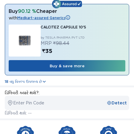
Buy
90.12 %
Cheaper
with
Medkart-assured Generics
CALCITEZ CAPSULE 10'S
by TESLA PHARMA PVT LTD
MRP
₹98.44
₹35
Buy & save more
18 વધુ વિકલ્પ ઉપલબ્ધ છે
ડિલિવરી ક્યારે થશે?:
Enter Pin Code
Detect
ડિલિવરી થશે: --