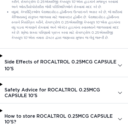
કરીને, રોકાલ્ટ્રોલ 0.25એમસીજી કેપ્સ્યૂલ 10'એસ હાડકાંને મજબૂત કરવામાં
અને ઓસ્ટીયોપોરોસીસ જેવી પરિસ્થિતિઓને રોકવામાં મદદ કરે છે.
વધુમાં, કેલ્સીટ્રિઓલ પેરાથાઇરોઇડ હોર્મોનના ઉત્પાદનને અસર કરે છે, જે શરીરમાં
કેલ્શિયમનું સંતુલન જાળવવા માટે જવાબદાર હોર્મોન છે. પેરાથાઇરોઇડ હોર્મોનના
સ્તરને નિયંત્રિત કરીને, રોકાલ્ટ્રોલ 0.25એમસીજી કેપ્સ્યૂલ 10'એસ હાડકાંના
વધુ પડતા ભંગાણને રોકવામાં અને એકંદર હાડકાંના સ્વાસ્થ્યને જાળવવામાં મદદ
કરે છે. શ્રેષ્ઠ શક્ય પરિણામો પ્રાપ્ત કરવા માટે રોકાલ્ટ્રોલ 0.25એમસીજી
કેપ્સ્યૂલ 10'એસ તમારા ડૉક્ટર દ્વારા જણાવ્યા મુજબ જ લેવું જરૂરી છે.
Side Effects of ROCALTROL 0.25MCG CAPSULE
10'S
Safety Advice for ROCALTROL 0.25MCG
CAPSULE 10'S
How to store ROCALTROL 0.25MCG CAPSULE
10'S?