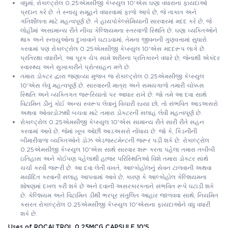
વધુમાં, રોકાલ્ટ્રોલ 0.25એમસીજી કેપ્સ્યુલ 10'એસ ઘણા વધારાના ફાયદાઓ
પ્રદાન કરે છે. તે સ્નાયુ સમૂહને વધારવામાં ફાળો આપે છે, જે તાકાત અને
ગતિશીલતા માટે મહત્વપૂર્ણ છે. તે હાયપોકેલ્સેમિયાની સારવારમાં મદદ કરે છે, જે
લોહીમાં અસામાન્ય રીતે નીચા કેલ્શિયમના સ્તરવાળી સ્થિતિ છે. ઘણા વ્યક્તિઓને
થાક અને સ્નાયુઓના દુખાવાને ઘટાડવામાં, તેમના જીવનની ગુણવત્તામાં સુધારો
કરવામાં પણ રોકાલ્ટ્રોલ 0.25એમસીજી કેપ્સ્યુલ 10'એસ મદદરૂપ લાગે છે.
પ્રતિરક્ષા વધારીને, આ પૂરક ચેપ સામે શરીરના પ્રતિકારને વધારે છે, જેનાથી એકંદર
સ્વાસ્થ્ય અને સુખાકારીને પ્રોત્સાહન મળે છે.
તમારા ડોક્ટર દ્વારા જણાવ્યા મુજબ જ રોકાલ્ટ્રોલ 0.25એમસીજી કેપ્સ્યુલ
10'એસ લેવું મહત્વપૂર્ણ છે. સારવારની માત્રા અને સમયગાળો તમારી ચોક્કસ
સ્થિતિ અને વ્યક્તિગત જરૂરિયાતો પર આધાર રાખે છે. જો તમે આ દવા સાથે
વિટામિન ડીનું કોઈ અન્ય સ્વરૂપ લેવાનું વિચારી રહ્યા છો, તો સંભવિત આડઅસરો
અથવા ઓવરડોઝથી બચવા માટે તમારા ડોક્ટરની સલાહ લેવી મહત્વપૂર્ણ છે.
રોકાલ્ટ્રોલ 0.25એમસીજી કેપ્સ્યુલ 10'એસ સામાન્ય રીતે સારી રીતે સહન
કરવામાં આવે છે, જેમાં ખૂબ ઓછી આડઅસરો નોંધાય છે. જો કે, કિડનીની
બીમારીવાળા વ્યક્તિઓને ડોઝ એડજસ્ટમેન્ટની જરૂર પડી શકે છે. રોકાલ્ટ્રોલ
0.25એમસીજી કેપ્સ્યુલ 10'એસ સાથે સારવાર શરૂ કરતા પહેલા તમારા તબીબી
ઇતિહાસ અને કોઈપણ પહેલાથી હાજર પરિસ્થિતિઓ વિશે તમારા ડોક્ટર સાથે
ચર્ચા કરવી જરૂરી છે. આ દવા લેતી વખતે, આલ્કોહોલનું સેવન ટાળવાની અથવા
મર્યાદિત કરવાની સલાહ આપવામાં આવે છે, કારણ કે આલ્કોહોલ કેલ્શિયમના
શોષણમાં દખલ કરી શકે છે અને દવાની અસરકારકતાને સંભવિત રૂપે ઘટાડી શકે
છે. કેલ્શિયમ અને વિટામિન ડીથી ભરપૂર સંતુલિત આહાર જાળવવા સાથે, નિયમિત
કસરત રોકાલ્ટ્રોલ 0.25એમસીજી કેપ્સ્યુલ 10'એસના ફાયદાઓને વધુ વધારી
શકે છે.
Uses of ROCALTROL 0.25MCG CAPSULE 10'S