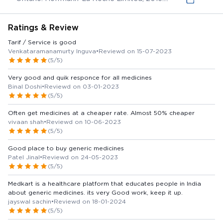
(online) Available from:
Ratings & Review
Tarif / Service is good
Venkataramanamurty Inguva
•
Reviewd on 15-07-2023
(5/5)
Very good and quik responce for all medicines
Binal Doshi
•
Reviewd on 03-01-2023
(5/5)
Often get medicines at a cheaper rate. Almost 50% cheaper
vivaan shah
•
Reviewd on 10-06-2023
(5/5)
Good place to buy generic medicines
Patel Jinal
•
Reviewd on 24-05-2023
(5/5)
Medkart is a healthcare platform that educates people in India
about generic medicines. its very Good work, keep it up.
jayswal sachin
•
Reviewd on 18-01-2024
(5/5)