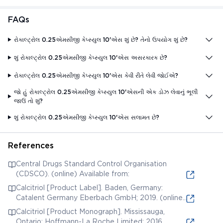
FAQs
રોકાલ્ટ્રોલ 0.25એમસીજી કેપ્સ્યુલ 10'એસ શું છે? તેનો ઉપયોગ શું છે?
શું રોકાલ્ટ્રોલ 0.25એમસીજી કેપ્સ્યુલ 10'એસ અસરકારક છે?
રોકાલ્ટ્રોલ 0.25એમસીજી કેપ્સ્યુલ 10'એસ કેવી રીતે લેવી જોઈએ?
જો હું રોકાલ્ટ્રોલ 0.25એમસીજી કેપ્સ્યુલ 10'એસની એક ડોઝ લેવાનું ભૂલી
જાઉં તો શું?
શું રોકાલ્ટ્રોલ 0.25એમસીજી કેપ્સ્યુલ 10'એસ સલામત છે?
References
Central Drugs Standard Control Organisation
(CDSCO). (online) Available from:
Calcitriol [Product Label]. Baden, Germany:
Catalent Germany Eberbach GmbH; 2019. (online)
Available from:
Calcitriol [Product Monograph]. Mississauga,
Ontario: Hoffmann-La Roche Limited; 2016.