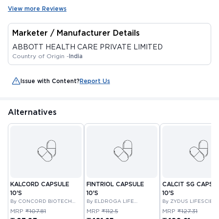
View more Reviews
Marketer / Manufacturer Details
ABBOTT HEALTH CARE PRIVATE LIMITED
Country of Origin -
India
Issue with Content?
Report Us
Alternatives
KALCORD CAPSULE
FINTRIOL CAPSULE
CALCIT SG CAPSU
10'S
10'S
10'S
By CONCORD BIOTECH
By ELDROGA LIFE
By ZYDUS LIFESCIEN
LTD
SCIENCES PVT LTD
LIMITED
MRP
₹107.81
MRP
₹112.5
MRP
₹127.31