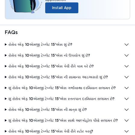
Install App
FAQs
રોસેવ એફ 10એમજી ટેબ્લેટ 15'એસ શું છે?
રોસેવ એફ 10એમજી ટેબ્લેટ 15'એસ નો ઉપયોગ શું છે?
રોસેવ એફ 10એમજી ટેબ્લેટ 15'એસ કેવી રીતે કામ કરે છે?
રોસેવ એફ 10એમજી ટેબ્લેટ 15'એસ ની સામાન્ય આડઅસરો શું છે?
શું રોસેવ એફ 10એમજી ટેબ્લેટ 15'એસ ગર્ભાવસ્થા દરમિયાન સલામત છે?
શું રોસેવ એફ 10એમજી ટેબ્લેટ 15'એસ સ્તનપાન દરમિયાન સલામત છે?
રોસેવ એફ 10એમજી ટેબ્લેટ 15'એસ ની માત્રા શું છે?
શું રોસેવ એફ 10એમજી ટેબ્લેટ 15'એસ સાથે આલ્કોહોલ પીવો સલામત છે?
રોસેવ એફ 10એમજી ટેબ્લેટ 15'એસ કેવી રીતે સ્ટોર કરવું?