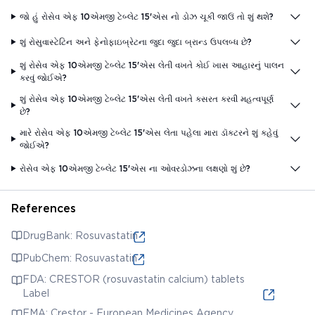
જો હું રોસેવ એફ 10એમજી ટેબ્લેટ 15'એસ નો ડોઝ ચૂકી જાઉં તો શું થશે?
શું રોસુવાસ્ટેટિન અને ફેનોફાઇબ્રેટના જુદા જુદા બ્રાન્ડ ઉપલબ્ધ છે?
શું રોસેવ એફ 10એમજી ટેબ્લેટ 15'એસ લેતી વખતે કોઈ ખાસ આહારનું પાલન
કરવું જોઈએ?
શું રોસેવ એફ 10એમજી ટેબ્લેટ 15'એસ લેતી વખતે કસરત કરવી મહત્વપૂર્ણ
છે?
મારે રોસેવ એફ 10એમજી ટેબ્લેટ 15'એસ લેતા પહેલા મારા ડૉક્ટરને શું કહેવું
જોઈએ?
રોસેવ એફ 10એમજી ટેબ્લેટ 15'એસ ના ઓવરડોઝના લક્ષણો શું છે?
References
DrugBank: Rosuvastatin
PubChem: Rosuvastatin
FDA: CRESTOR (rosuvastatin calcium) tablets
Label
EMA: Crestor - European Medicines Agency