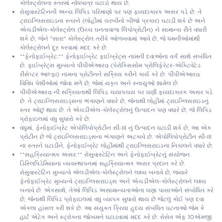
કોલેસ્ટ્રોલના સ્તરમાં નોંધપાત્ર ઘટાડો થાય છે.
રોસુવાસ્ટેટિનની અન્ય લિપિડ પરિમાણો પર પણ ફાયદાકારક અસર પડે છે. તે
ટ્રાઇગ્લિસરાઇડના સ્તરને (લોહીમાં ચરબીનો બીજો પ્રકાર) ઘટાડી શકે છે અને
એચડીએલ-કોલેસ્ટ્રોલ (ઉચ્ચ ઘનતાવાળા લિપોપ્રોટીન) ને સામાન્ય રીતે વધારી
શકે છે, જેને "સારા" કોલેસ્ટ્રોલ તરીકે ઓળખવામાં આવે છે, જે ધમનીઓમાંથી
કોલેસ્ટ્રોલને દૂર કરવામાં મદદ કરે છે.
**ફેનોફાઈબ્રેટ:** ફેનોફાઈબ્રેટ ફાઈબ્રેટ્સ નામની દવાઓના વર્ગ સાથે સંબંધિત
છે. ફાઈબ્રેટ્સ મુખ્યત્વે પીપીએઆરα (પેરોક્સિસોમ પ્રોલિફેરેટર-એક્ટિવેટેડ
રીસેપ્ટર આલ્ફા) નામના પ્રોટીનને સક્રિય કરીને કાર્ય કરે છે. પીપીએઆરα
વિવિધ પેશીઓમાં જોવા મળે છે, જેમાં યકૃત અને સ્નાયુઓ શામેલ છે.
પીપીએઆરα ની સક્રિયતાથી લિપિડ ચયાપચય પર ઘણી ફાયદાકારક અસર પડે
છે. તે ટ્રાઇગ્લિસરાઇડ્સના ભંગાણને વધારે છે, જેનાથી લોહીમાં ટ્રાઇગ્લિસરાઇડનું
સ્તર ઓછું થાય છે. તે એચડીએલ-કોલેસ્ટ્રોલનું ઉત્પાદન પણ વધારે છે, જે લિપિડ
પ્રોફાઇલમાં વધુ સુધારો કરે છે.
વધુમાં, ફેનોફાઈબ્રેટ એપોલિપોપ્રોટીન સી-III નું ઉત્પાદન ઘટાડી શકે છે, આ એક
પ્રોટીન છે જે ટ્રાઇગ્લિસરાઇડ્સના ભંગાણને અટકાવે છે. એપોલિપોપ્રોટીન સી-III
ના સ્તરને ઘટાડીને, ફેનોફાઈબ્રેટ લોહીમાંથી ટ્રાઇગ્લિસરાઇડના નિકાલને વધારે છે.
**સહક્રિયાત્મક અસર:** રોસુવાસ્ટેટિન અને ફેનોફાઈબ્રેટનું સંયોજન
ડિસ્લિપિડેમિયાના વ્યવસ્થાપનમાં સહક્રિયાત્મક અસર પ્રદાન કરે છે.
રોસુવાસ્ટેટિન મુખ્યત્વે એલડીએલ-કોલેસ્ટ્રોલને લક્ષ્ય બનાવે છે, જ્યારે
ફેનોફાઈબ્રેટ મુખ્યત્વે ટ્રાઇગ્લિસરાઇડ્સ અને એચડીએલ-કોલેસ્ટ્રોલને લક્ષ્ય
બનાવે છે. એકસાથે, તેઓ લિપિડ અસામાન્યતાઓના ઘણા પાસાઓને સંબોધિત કરે
છે, જેનાથી લિપિડ પ્રોફાઇલમાં વધુ વ્યાપક સુધારો થાય છે જેટલું કોઈ પણ દવા
એકલા હાંસલ કરી શકે છે. આ સંયુક્ત ક્રિયા હૃદય સંબંધિત ઘટનાઓ જેમ કે
હાર્ટ એટેક અને સ્ટ્રોકના જોખમને ઘટાડવામાં મદદ કરે છે. રોસેવ એફ 10એમજી