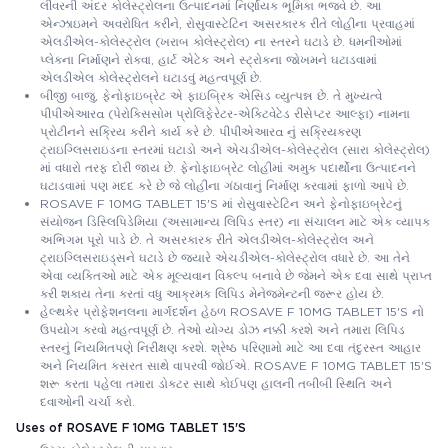
લીવરની અંદર કોલેસ્ટ્રોલના ઉત્પાદનમાં નિર્ણાયક ભૂમિકા ભજવે છે. આ
એન્ઝાઇમને અવરોધિત કરીને, રોસુવાસ્ટેટિન અસરકારક રીતે લોહીના પ્રવાહમાં
એલડીએલ-કોલેસ્ટ્રોલ (ખરાબ કોલેસ્ટ્રોલ) ના સ્તરને ઘટાડે છે. ધમનીઓમાં
પ્લેકના નિર્માણને રોકવા, હાર્ટ એટેક અને સ્ટ્રોકના જોખમને ઘટાડવામાં
એલડીએલ કોલેસ્ટ્રોલને ઘટાડવું મહત્વપૂર્ણ છે.
બીજી બાજુ, ફેનોફાઇબ્રેટ એ ફાઇબ્રિક એસિડ વ્યુત્પન્ન છે. તે મુખ્યત્વે
પીપીએઆરα (પેરોક્સિસોમ પ્રોલિફેરેટર-એક્ટિવેટેડ રીસેપ્ટર આલ્ફા) નામના
પ્રોટીનને સક્રિય કરીને કાર્ય કરે છે. પીપીએઆરα નું સક્રિયકરણ
ટ્રાઇગ્લિસરાઇડના સ્તરમાં ઘટાડો અને એચડીએલ-કોલેસ્ટ્રોલ (સારા કોલેસ્ટ્રોલ)
માં વધારો તરફ દોરી જાય છે. ફેનોફાઇબ્રેટ લોહીમાં અમુક પદાર્થોના ઉત્પાદનને
ઘટાડવામાં પણ મદદ કરે છે જે લોહીના ગંઠાવાનું નિર્માણ કરવામાં ફાળો આપે છે.
ROSAVE F 10MG TABLET 15'S માં રોસુવાસ્ટેટિન અને ફેનોફાઇબ્રેટનું
સંયોજન ડિસ્લિપિડેમિયા (અસામાન્ય લિપિડ સ્તર) ના સંચાલન માટે એક વ્યાપક
અભિગમ પૂરો પાડે છે. તે અસરકારક રીતે એલડીએલ-કોલેસ્ટ્રોલ અને
ટ્રાઇગ્લિસરાઇડ્સને ઘટાડે છે જ્યારે એચડીએલ-કોલેસ્ટ્રોલ વધારે છે. આ તેને
એવા વ્યક્તિઓ માટે એક મૂલ્યવાન વિકલ્પ બનાવે છે જેમને એક દવા સાથે પ્રાપ્ત
કરી શકાય તેના કરતાં વધુ આક્રમક લિપિડ મેનેજમેન્ટની જરૂર હોય છે.
હેલ્થકેર પ્રોફેશનલના માર્ગદર્શન હેઠળ ROSAVE F 10MG TABLET 15'S નો
ઉપયોગ કરવો મહત્વપૂર્ણ છે. તેઓ યોગ્ય ડોઝ નક્કી કરશે અને તમારા લિપિડ
સ્તરનું નિયમિતપણે નિરીક્ષણ કરશે. શ્રેષ્ઠ પરિણામો માટે આ દવા તંદુરસ્ત આહાર
અને નિયમિત કસરત સાથે વાપરવી જોઈએ. ROSAVE F 10MG TABLET 15'S
શરૂ કરતા પહેલા તમારા ડોક્ટર સાથે કોઈપણ હાલની તબીબી સ્થિતિ અને
દવાઓની ચર્ચા કરો.
Uses of ROSAVE F 10MG TABLET 15'S