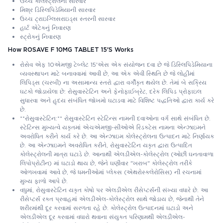
ઉચ્ચ કોલેસ્ટ્રોલની સારવાર
મિશ્ર ડિસ્લિપિડેમિયાની સારવાર
ઉચ્ચ ટ્રાઇગ્લિસરાઇડ્સ સ્તરની સારવાર
હાર્ટ એટેકનું નિવારણ
સ્ટ્રોકનું નિવારણ
How ROSAVE F 10MG TABLET 15'S Works
રોસેવ એફ 10એમજી ટેબ્લેટ 15'એસ એક સંયોજન દવા છે જે ડિસ્લિપિડેમિયાના
વ્યવસ્થાપન માટે બનાવવામાં આવી છે, આ એક એવી સ્થિતિ છે જે લોહીમાં
લિપિડ્સ (ચરબી) ના અસામાન્ય સ્તરો દ્વારા વર્ગીકૃત થયેલ છે. તેમાં બે સક્રિય
ઘટકો જોડાયેલા છે: રોસુવાસ્ટેટિન અને ફેનોફાઈબ્રેટ, દરેક લિપિડ પ્રોફાઇલ
સુધારવા અને હૃદય સંબંધિત જોખમો ઘટાડવા માટે વિશિષ્ટ પદ્ધતિઓ દ્વારા કાર્ય કરે
છે.
**રોસુવાસ્ટેટિન:** રોસુવાસ્ટેટિન સ્ટેટિન્સ નામની દવાઓના વર્ગ સાથે સંબંધિત છે.
સ્ટેટિન્સ મુખ્યત્વે યકૃતમાં એચએમજી-સીઓએ રિડક્ટેસ નામના એન્ઝાઇમને
અવરોધિત કરીને કાર્ય કરે છે. આ એન્ઝાઇમ કોલેસ્ટ્રોલના ઉત્પાદન માટે નિર્ણાયક
છે. આ એન્ઝાઇમને અવરોધિત કરીને, રોસુવાસ્ટેટિન યકૃત દ્વારા ઉત્પાદિત
કોલેસ્ટ્રોલની માત્રા ઘટાડે છે. આનાથી એલડીએલ-કોલેસ્ટ્રોલ (ઓછી ઘનતાવાળા
લિપોપ્રોટીન) માં ઘટાડો થાય છે, જેને ઘણીવાર "ખરાબ" કોલેસ્ટ્રોલ તરીકે
ઓળખવામાં આવે છે, જે ધમનીઓમાં પ્લેક્સ (એથરોસ્ક્લેરોસિસ) ની રચનામાં
મુખ્ય ફાળો આપે છે.
વધુમાં, રોસુવાસ્ટેટિન યકૃત કોષો પર એલડીએલ રીસેપ્ટર્સની સંખ્યા વધારે છે. આ
રીસેપ્ટર્સ રક્ત પ્રવાહમાં એલડીએલ-કોલેસ્ટ્રોલ સાથે જોડાય છે, જેનાથી તેને
શરીરમાંથી દૂર કરવામાં સરળતા રહે છે. કોલેસ્ટ્રોલ ઉત્પાદનમાં ઘટાડો અને
એલડીએલ દૂર કરવામાં વધારો થવાના સંયુક્ત પરિણામથી એલડીએલ-