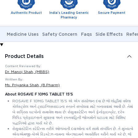
Authentic Product
India's Leading Generic
Secure Payment
Pharmacy
Medicine Uses
Safety Concern
Faqs
Side Effects
Refe
Product Details
Content Reviewed By:
Dr. Manoj Shah
, (MBBS)
Written By:
Ms. Priyanka Shah
, (B.Pharm)
About ROSAVE F 10MG TABLET 15'S
ROSAVE F 10MG TABLET 15'S એ એક સંયોજન દવા છે જે લોહીમાં વધેલા
કોલેસ્ટ્રોલ અને ટ્રાઇગ્લિસરાઇડના સ્તરને સંબોધવા માટે બનાવવામાં આવી છે. તેમાં
બે સક્રિય ઘટકોનો સમાવેશ થાય છે: રોસુવાસ્ટેટિન અને ફેનોફાઇબ્રેટ, દરેક
લિપિડ પ્રોફાઇલ્સને સુધારવા અને રક્તવાહિની જોખમોને ઘટાડવા માટે વિશિષ્ટ
પદ્ધતિઓ દ્વારા કાર્ય કરે છે.
રોસુવાસ્ટેટિન સ્ટેટિન્સ તરીકે ઓળખાતી દવાઓના વર્ગ સાથે સંબંધિત છે. તે મુખ્યત્વે
એચએમજી-કોએ રિડક્ટેઝ નામના એન્ઝાઇમને અવરોધિત કરીને કાર્ય કરે છે, જે