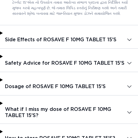
ટેબ્લેટ 15'એસ નો ઉપયોગ તમારા આરોગ્ય સંભાળ પ્રદાતા દ્વારા નિર્દેશિત કર્યા
મુજબ કરવો મહત્વપૂર્ણ છે, જે તમારા લિપિડ સ્તરોનું નિરીક્ષણ કરશે અને તમારી
સારવારને શ્રેષ્ઠ બનાવવા માટે જરૂરિયાત મુજબ ડોઝને સમાયોજિત કરશે.
Side Effects of ROSAVE F 10MG TABLET 15'S
Safety Advice for ROSAVE F 10MG TABLET 15'S
Dosage of ROSAVE F 10MG TABLET 15'S
What if I miss my dose of ROSAVE F 10MG
TABLET 15'S?