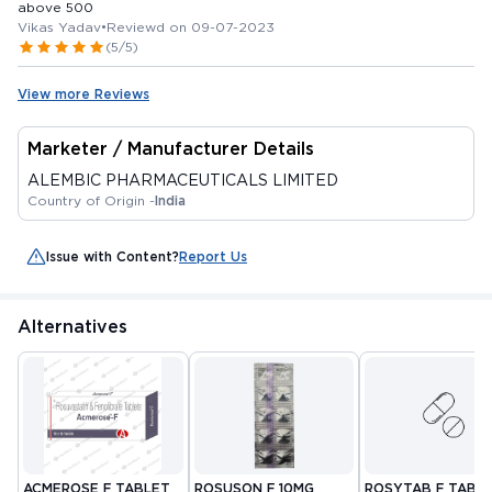
above 500
Vikas Yadav
•
Reviewd on 09-07-2023
(5/5)
View more Reviews
Marketer / Manufacturer Details
ALEMBIC PHARMACEUTICALS LIMITED
Country of Origin -
India
Issue with Content?
Report Us
Alternatives
ACMEROSE F TABLET
ROSUSON F 10MG
ROSYTAB F TABL