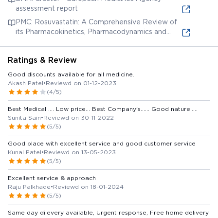
assessment report
PMC: Rosuvastatin: A Comprehensive Review of
its Pharmacokinetics, Pharmacodynamics and
Clinical Profile
Ratings & Review
Good discounts available for all medicine.
Akash Patel
•
Reviewd on 01-12-2023
(4/5)
Best Medical .... Low price... Best Company's...... Good nature.....
Sunita Sain
•
Reviewd on 30-11-2022
(5/5)
Good place with excellent service and good customer service
Kunal Patel
•
Reviewd on 13-05-2023
(5/5)
Excellent service & approach
Raju Palkhade
•
Reviewd on 18-01-2024
(5/5)
Same day dilevery available, Urgent response, Free home delivery