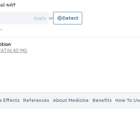
યારે થશે?
Apply
or
Detect
--
ition
ATIN 40 MG
e Effects
References
About Medicine
Benefits
How To Us