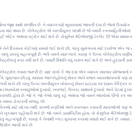
ના જૂથ સાથે સંબંધિત છે. તે વ્યાપકપણે સૂચવવામાં આવતી દવા છે જેનો ઉપયોગ
ડવા માટે થાય છે. કોલેસ્ટ્રોલ એ ચરબીયુક્ત પદાર્થ છે જે તમારી રક્તવાહિનીઓમ
હાર્ટ એટેક અથવા સ્ટ્રોક થઈ શકે છે. રોસુલેસ 40એમજી ટેબ્લેટ 10'એસ સામાન્ય
ે તેને દિવસના કોઈપણ સમયે લઈ શકો છો, પરંતુ સુસંગતતા માટે દરરોજ એક જ
 ચાલુ રાખવું મહત્વપૂર્ણ છે, ભલે તમને સારું લાગે, કારણ કે ઉચ્ચ કોલેસ્ટ્રોલ ઘણીવ
ોલેસ્ટ્રોલનું સ્તર વધી શકે છે, તમારી સ્થિતિ વધુ ખરાબ થઈ શકે છે અને હૃદયની 
લેસ્ટ્રોલ તપાસ જરૂરી છે. યાદ રાખો કે આ દવા એક વ્યાપક સારવાર યોજનાનો 
ૃત્તિ, ધૂમ્રપાન છોડવું, મધ્યમ આલ્કોહોલનું સેવન અને વજન વ્યવસ્થાપનનો પણ 
શકો છો પરંતુ ઉચ્ચ ચરબીયુક્ત ખોરાકનું સેવન ઘટાડવા પર ધ્યાન કેન્દ્રિત કર
સરોમાં સ્નાયુઓમાં દુખાવો, નબળાઈ, ઉબકા, માથાનો દુખાવો અને પેટમાં દુખા
લાઉ હોય છે. જો કે, જો તેઓ ચાલુ રહે અથવા જો તમને આંખોમાં પીળો રંગ અ
જ તમારા ડૉક્ટરની સલાહ લો.
યક્તિઓ માટે યોગ્ય નથી. સગર્ભા સ્ત્રીઓ અને સ્તનપાન કરાવતી માતાઓએ પણ 
 નુકસાન પહોંચાડી શકે છે. જો તમને ડાયાબિટીસ હોય, તો રોસુલેસ 40એમજી ટે
ું મહત્વપૂર્ણ છે, કારણ કે તેનાથી બ્લડ સુગરના સ્તરમાં વધારો થઈ શકે છે. તમારા 
ગદર્શન આપી શકે છે.