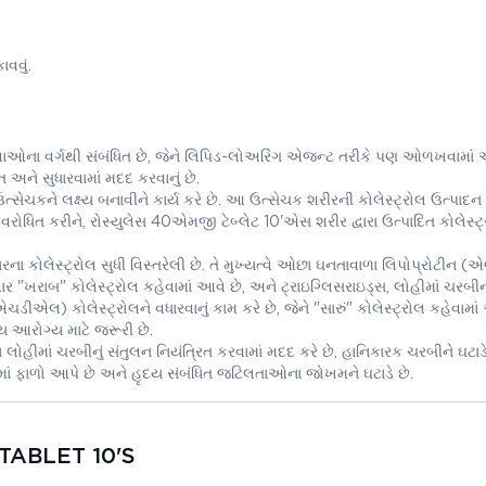
વવું.
ાઓના વર્ગથી સંબંધિત છે, જેને લિપિડ-લોઅરિંગ એજન્ટ તરીકે પણ ઓળખવામાં આ
િત અને સુધારવામાં મદદ કરવાનું છે.
કને લક્ષ્ય બનાવીને કાર્ય કરે છે. આ ઉત્સેચક શરીરની કોલેસ્ટ્રોલ ઉત્પાદન
અવરોધિત કરીને, રોસ્યુલેસ 40એમજી ટેબ્લેટ 10'એસ શરીર દ્વારા ઉત્પાદિત કોલેસ્ટ
ા કોલેસ્ટ્રોલ સુધી વિસ્તરેલી છે. તે મુખ્યત્વે ઓછા ઘનતાવાળા લિપોપ્રોટીન
ણીવાર "ખરાબ" કોલેસ્ટ્રોલ કહેવામાં આવે છે, અને ટ્રાઇગ્લિસરાઇડ્સ, લોહીમાં ચરબ
ડીએલ) કોલેસ્ટ્રોલને વધારવાનું કામ કરે છે, જેને "સારું" કોલેસ્ટ્રોલ કહેવામાં
 આરોગ્ય માટે જરૂરી છે.
ોહીમાં ચરબીનું સંતુલન નિયંત્રિત કરવામાં મદદ કરે છે, હાનિકારક ચરબીને ઘટાડ
માં ફાળો આપે છે અને હૃદય સંબંધિત જટિલતાઓના જોખમને ઘટાડે છે.
TABLET 10'S