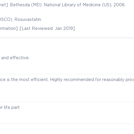
et]. Bethesda (MD): National Library of Medicine (US); 2006.
DSCO). Rosuvastatin.
ormation]. [Last Reviewed: Jan 2019].
 and effective.
vice is the most efficient. Highly recommended for reasonably pri
r life part