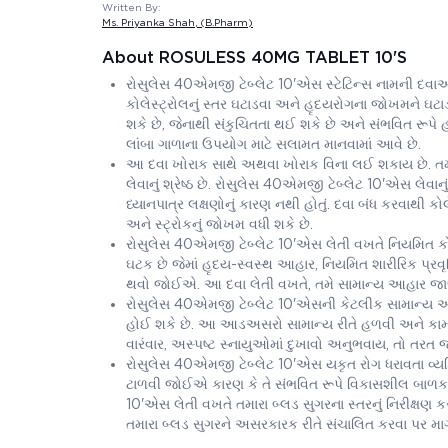
Written By:
Ms. Priyanka Shah
, (B.Pharm)
About ROSULESS 40MG TABLET 10'S
રોસુલેસ 40એમજી ટેબ્લેટ 10'એસ સ્ટેટિન્સ નામની દવાઓ
કોલેસ્ટ્રોલનું સ્તર ઘટાડવા અને હૃદયરોગના જોખમને ઘટા
શકે છે, જેનાથી સંકુચિતતા થઈ શકે છે અને સંભવિત રૂપે 
લાંબા ગાળાના ઉપયોગ માટે સલામત માનવામાં આવે છે.
આ દવા ખોરાક સાથે અથવા ખોરાક વિના લઈ શકાય છે. તમ
લેવાનું શ્રેષ્ઠ છે. રોસુલેસ 40એમજી ટેબ્લેટ 10'એસ લેવાનું
ધ્યાનપાત્ર લક્ષણોનું કારણ નથી હોતું. દવા બંધ કરવાથી ક
અને સ્ટ્રોકનું જોખમ વધી શકે છે.
રોસુલેસ 40એમજી ટેબ્લેટ 10'એસ લેતી વખતે નિયમિત કો
ઘટક છે જેમાં હૃદય-સ્વસ્થ આહાર, નિયમિત શારીરિક પ્રવ
થવો જોઈએ. આ દવા લેતી વખતે, તમે સામાન્ય આહાર જાળવી 
રોસુલેસ 40એમજી ટેબ્લેટ 10'એસની કેટલીક સામાન્ય આડઅ
હોઈ શકે છે. આ આડઅસરો સામાન્ય રીતે હળવી અને કામચ
વારંવાર, અસ્પષ્ટ સ્નાયુઓમાં દુખાવો અનુભવાય, તો તરત 
રોસુલેસ 40એમજી ટેબ્લેટ 10'એસ યકૃત રોગ ધરાવતા વ્
ટાળવી જોઈએ કારણ કે તે સંભવિત રૂપે વિકાસશીલ બાળકને
10'એસ લેતી વખતે તમારા બ્લડ સુગરના સ્તરનું નિરીક્ષણ કરવ
તમારા બ્લડ સુગરને અસરકારક રીતે સંચાલિત કરવા પર માર્