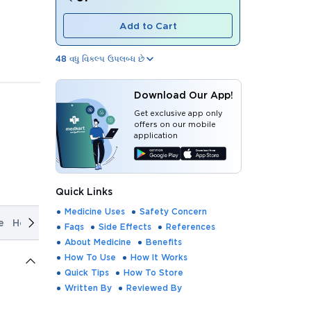
Add to Cart
48
વધુ વિકલ્પ ઉપલબ્ધ છે
Download Our App!
Get exclusive app only
offers on our mobile
application
Quick Links
Medicine Uses
Safety Concern
e
How It Works
Quick Tips
How To Store
Written By
Rev
Faqs
Side Effects
References
About Medicine
Benefits
How To Use
How It Works
Quick Tips
How To Store
Written By
Reviewed By