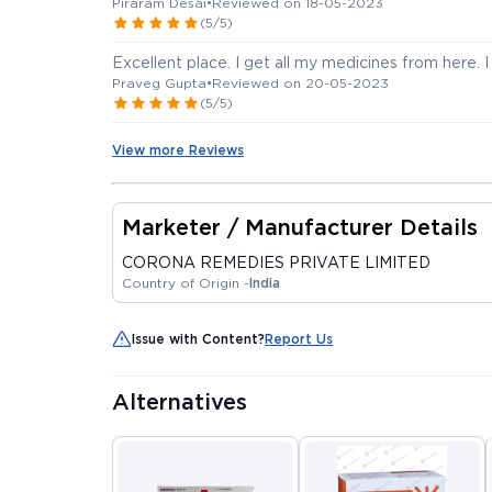
Piraram Desai
•
Reviewed on 18-05-2023
(5/5)
Excellent place. I get all my medicines from here. 
Praveg Gupta
•
Reviewed on 20-05-2023
(5/5)
View more Reviews
Marketer / Manufacturer Details
CORONA REMEDIES PRIVATE LIMITED
Country of Origin -
India
Issue with Content?
Report Us
Alternatives