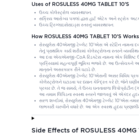
Uses of ROSULESS 40MG TABLET 10'S
ઉચ્ચ કોલેસ્ટ્રોલ વ્યવસ્થાપન.
સક્રિય આરોગ્ય પગલાં દ્વારા હાર્ટ એટેક અને સ્ટ્રોક અટકા
ઉચ્ચ ટ્રિગ્લાઇસેરાઇડ્સ સ્તરનું વ્યવસ્થાપન.
How ROSULESS 40MG TABLET 10'S Works
રોસ્યુલેસ 40એમજી ટેબ્લેટ 10'એસ એ સ્ટેટિન નામના દવ
તેનું પ્રાથમિક કાર્ય શરીરમાં કોલેસ્ટ્રોલના સ્તરને વ્યવસ્થ
આ દવા એચએમજી-CoA રિડક્ટેસ નામના એક વિશિષ્ટ ઉત્સેચ
પ્રક્રિયામાં મહત્વપૂર્ણ ભૂમિકા ભજવે છે. આ ઉત્સેચકને 
માત્રાને અસરકારક રીતે ઘટાડે છે.
રોસ્યુલેસ 40એમજી ટેબ્લેટ 10'એસની અસર વિવિધ પ્રકારન
કોલેસ્ટ્રોલને ઘટાડવા પર ધ્યાન કેન્દ્રિત કરે છે, જેને ઘ
પ્રકાર છે. તે જ સમયે, તે ઉચ્ચ ઘનતાવાળા લિપોપ્રોટીન (એચ
આ તમામ લિપિડના સ્વસ્થ સ્તરને જાળવવું એ એકંદર હૃદય
સરળ શબ્દોમાં, રોસ્યુલેસ 40એમજી ટેબ્લેટ 10'એસ તમારા લ
લાભકારી ચરબીને વધારે છે. આ એક સ્વસ્થ હૃદય પ્રણાલી
Side Effects of ROSULESS 40MG 