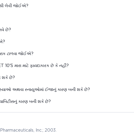
ધી લેવી જોઈએ?
ે છે?
ઈએ?
રાક ટાળવા જોઈએ?
'S મારા માટે ફાયદાકારક છે કે નહીં?
શકે છે?
ાઓ અથવા સ્નાયુઓમાં ઈજાનું કારણ બની શકે છે?
બિટીસનું કારણ બની શકે છે?
 Pharmaceuticals, Inc.; 2003.