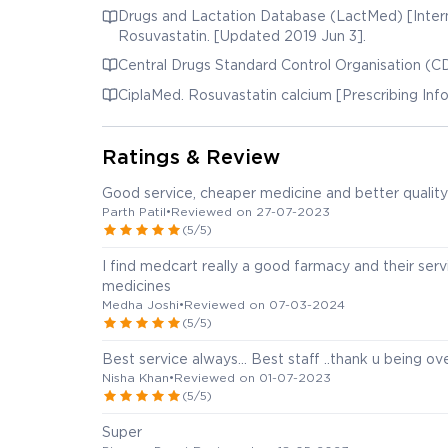
Drugs and Lactation Database (LactMed) [Intern
Rosuvastatin. [Updated 2019 Jun 3].
Central Drugs Standard Control Organisation (C
CiplaMed. Rosuvastatin calcium [Prescribing Inf
Ratings & Review
Good service, cheaper medicine and better quality
Parth Patil
•
Reviewed on 27-07-2023
(5/5)
I find medcart really a good farmacy and their ser
medicines
Medha Joshi
•
Reviewed on 07-03-2024
(5/5)
Best service always... Best staff ..thank u being ove
Nisha Khan
•
Reviewed on 01-07-2023
(5/5)
Super