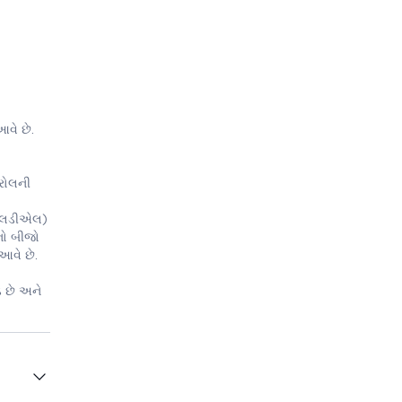
વે છે.
્રોલની
 (એલડીએલ)
ીનો બીજો
 આવે છે.
ે છે અને