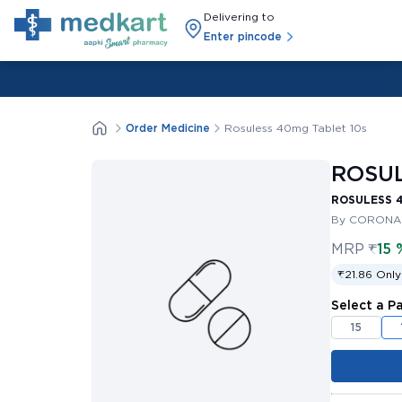
Delivering to
Enter pincode
Order Medicine
Rosuless 40mg Tablet 10s
ROSUL
ROSULESS 4
By CORONA 
MRP
₹
15 
₹21.86 Only
Select a P
15