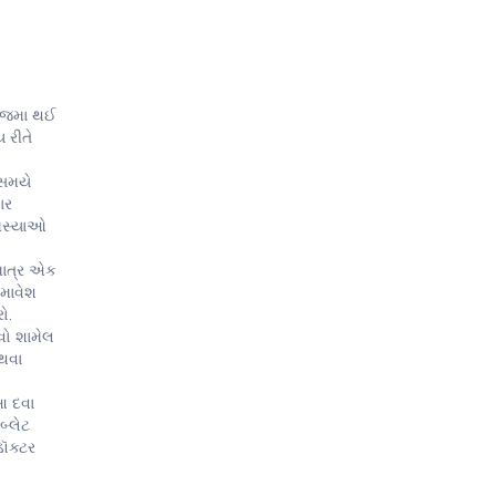
ાં જમા થઈ
 રીતે
 સમયે
ાર
સમસ્યાઓ
માત્ર એક
સમાવેશ
ો.
વો શામેલ
થવા
આ દવા
બ્લેટ
ડૉક્ટર