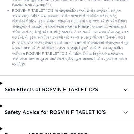
ઉપયોગ કરવો મહત્વપૂર્ણ છે.
ROSVIN F TABLET 10'S માં રોસુવાસ્ટેટિન અને ફેનોફાઇબ્રેટની સંયુક્ત
અસર માત્ર લિપિડ ચયાપચયના અનેક પાસાઓને સંબોધિત કરે છે, પરંતુ
એથરોસ્ક્લેરોટિક હૃદય રોગોના જોખમને ઘટાડવામાં પણ મદદ કરે છે. એલડીએલ
કોલેસ્ટ્રોલને ઘટાડીને, તે ધમનીઓમાં તકતીના નિર્માણને અટકાવે છે, જેનાથી હાર્ટ
એટેક અને સ્ટ્રોકનું જોખમ ઓછું થાય છે. તે જ સમયે, ટ્રાઇગ્લાઇસેરાઇડનું સ્તર
ઘટાડીને, તે હૃદય સંબંધિત ઘટનાઓ માટે અન્ય સ્વતંત્ર જોખમ પરિબળને ઘટાડે
છે. એચડીએલ કોલેસ્ટ્રોલમાં વધારો આગળ ધમનીની દિવાલોમાંથી કોલેસ્ટ્રોલને દૂર
કરવામાં મદદ કરે છે, જે એકંદર હૃદય સંરક્ષણમાં ફાળો આપે છે. આ બહુપક્ષીય
અભિગમ ROSVIN F TABLET 10'S ને જટિલ લિપિડ વિકૃતિઓના સંચાલન
અને લાંબા ગાળાના હૃદય આરોગ્યને પ્રોત્સાહન આપવામાં એક મૂલ્યવાન સાધન
બનાવે છે.
Side Effects of ROSVIN F TABLET 10'S
Safety Advice for ROSVIN F TABLET 10'S