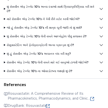
શું રોસવીન એફ ટેબ્લેટ 10's અન્ય દવાઓ સાથે ક્રિયાપ્રતિક્રિયા કરી શકે
છે?
મારે રોસવીન એફ ટેબ્લેટ 10's ને કેવી રીતે સ્ટોર કરવી જોઈએ?
જો હું રોસવીન એફ ટેબ્લેટ 10's ની માત્રા ચૂકી જાઉં તો શું થશે?
શું રોસવીન એફ ટેબ્લેટ 10's લેતી વખતે આલ્કોહોલ પીવું સલામત છે?
રોસુવાસ્ટેટિન અને ફેનોફાઇબ્રેટની અન્ય બ્રાન્ડ્સ શું છે?
શું હું રોસવીન એફ ટેબ્લેટ 10's અચાનક બંધ કરી શકું?
રોસવીન એફ ટેબ્લેટ 10's લેતી વખતે મારે કઈ વસ્તુઓ ટાળવી જોઈએ?
રોસવીન એફ ટેબ્લેટ 10's ના ઓવરડોઝના લક્ષણો શું છે?
References
Rosuvastatin: A Comprehensive Review of Its
Pharmacokinetics, Pharmacodynamics, and Clinical
Applications
DrugBank: Rosuvastatin