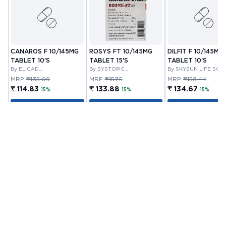
CANAROS F 10/145MG
ROSYS FT 10/145MG
DILFIT F 10/145MG
TABLET 10'S
TABLET 15'S
TABLET 10'S
By ELICAD
By SYSTOPIC
By SKYSUN LIFE SCI
PHARMACUETICALS PVT
LABORATORIES PRIVATE
PVT LTD
MRP
₹135.09
MRP
₹157.5
MRP
₹158.44
LTD
LIMITED
₹ 114.83
₹ 133.88
₹ 134.67
15%
15%
15%
Add to Cart
Add to Cart
Add to Cart
Customer Also Bought
Out Of Stock
ORS POWDER 21.0 GM
VITAMIN E CAPSULE
VITANOURISH - JO