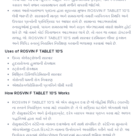
કસરત અને વજન વ્યવસ્થાપન સાથે મળીને વાપરવી જોઈએ.
તમારા આરોગ્યસંભાળ પ્રદાતા દ્વારા સૂચવ્યા મુજબ ROSVIN F TABLET 10'S
લેવી જરૂરી છે. સારવારની માત્રા અને સમયગાળો તમારી વ્યક્તિગત સ્થિતિ અને
ઉપચાર પ્રત્યેની પ્રતિક્રિયા પર આધાર રાખે છે. સામાન્ય આડઅસરોમાં
સ્નાયુઓમાં દુખાવો, પાચન સમસ્યાઓ અને યકૃત એન્ઝાઇમમાં વધારો શામેલ હોઈ
શકે છે. જો તમને કોઈ ચિંતાજનક આડઅસર લાગે છે, તો તરત જ તમારા ડૉક્ટરની
સલાહ લો. ROSVIN F TABLET 10'S સાથે સારવાર દરમિયાન લીવર ફંક્શન
અને લિપિડ સ્તરનું નિયમિત નિરીક્ષણ કરવાની ભલામણ કરવામાં આવે છે.
Uses of ROSVIN F TABLET 10'S
ઉચ્ચ કોલેસ્ટ્રોલની સારવાર
હૃદયરોગના હુમલાની રોકથામ
સ્ટ્રોકની રોકથામ
મિશ્રિત ડિસ્લિપિડેમિયાની સારવાર
કોરોનરી ધમની રોગ નિવારણ
એથરોસ્ક્લેરોસિસની પ્રગતિને ધીમી કરવી
How ROSVIN F TABLET 10'S Works
ROSVIN F TABLET 10'S એ એક સંયુક્ત દવા છે જે લોહીમાં લિપિડ (ચરબી)
ના સ્તરને નિયંત્રિત કરવા માટે રચાયેલ છે. તે બે સક્રિય ઘટકોને એકસાથે લાવે
છે: રોસુવાસ્ટેટિન અને ફેનોફાઇબ્રેટ, દરેક વ્યાપક અસર પ્રાપ્ત કરવા માટે અલગ
પદ્ધતિઓ દ્વારા કાર્ય કરે છે.
રોસુવાસ્ટેટિન સ્ટેટિન્સ નામના દવાઓના વર્ગ સાથે સંબંધિત છે. સ્ટેટિન્સ મુખ્યત્વે
એચએમજી-CoA રિડક્ટેઝ નામના ઉત્સેચકને અવરોધિત કરીને કાર્ય કરે છે. આ
ઉત્સેચક યકૃતમાં કોલેસ્ટ્રોલના ઉત્પાદનમાં મહત્વપૂર્ણ ભૂમિકા ભજવે છે.