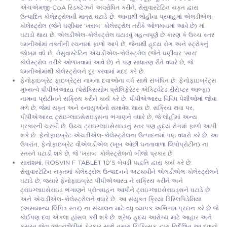
એચએમજી-CoA રિડક્ટેઝને અવરોધિત કરીને, રોસુવાસ્ટેટિન યકૃત દ્વારા
ઉત્પાદિત કોલેસ્ટ્રોલની માત્રા ઘટાડે છે. આનાથી લોહીના પ્રવાહમાં એલડીએલ-
કોલેસ્ટ્રોલ (જેને ઘણીવાર 'ખરાબ' કોલેસ્ટ્રોલ તરીકે ઓળખવામાં આવે છે) માં
ઘટાડો થાય છે. એલડીએલ-કોલેસ્ટ્રોલ ઘટાડવું મહત્વપૂર્ણ છે કારણ કે ઉચ્ચ સ્તર
ધમનીઓમાં તકતીની રચનામાં ફાળો આપે છે, જેનાથી હૃદય રોગ અને સ્ટ્રોકનું
જોખમ વધે છે. રોસુવાસ્ટેટિન એચડીએલ-કોલેસ્ટ્રોલ (જેને ઘણીવાર 'સારા'
કોલેસ્ટ્રોલ તરીકે ઓળખવામાં આવે છે) ને પણ સાધારણ રીતે વધારે છે, જે
ધમનીઓમાંથી કોલેસ્ટ્રોલને દૂર કરવામાં મદદ કરે છે.
ફેનોફાઇબ્રેટ ફાઇબ્રેટ્સ નામના દવાઓના વર્ગ સાથે સંબંધિત છે. ફેનોફાઇબ્રેટ્સ
મુખ્યત્વે પીપીએઆરα (પેરોક્સિસોમ પ્રોલિફેરેટર-એક્ટિવેટેડ રીસેપ્ટર આલ્ફા)
નામના પ્રોટીનને સક્રિય કરીને કાર્ય કરે છે. પીપીએઆરα વિવિધ પેશીઓમાં જોવા
મળે છે, જેમાં યકૃત અને સ્નાયુઓનો સમાવેશ થાય છે. સક્રિય થવા પર,
પીપીએઆરα ટ્રાઇગ્લાઇસેરાઇડ્સના ભંગાણને વધારે છે, જે લોહીમાં અન્ય
પ્રકારની ચરબી છે. ઉચ્ચ ટ્રાઇગ્લાઇસેરાઇડનું સ્તર પણ હૃદય રોગમાં ફાળો આપી
શકે છે. ફેનોફાઇબ્રેટ એચડીએલ-કોલેસ્ટ્રોલના ઉત્પાદનમાં પણ વધારો કરે છે. આ
ઉપરાંત, ફેનોફાઇબ્રેટ વીએલડીએલ (ખૂબ ઓછી ઘનતાવાળા લિપોપ્રોટીન) ના
સ્તરને ઘટાડી શકે છે, જે 'ખરાબ' કોલેસ્ટ્રોલનો બીજો પ્રકાર છે.
સારાંશમાં, ROSVIN F TABLET 10'S બેવડી પદ્ધતિ દ્વારા કાર્ય કરે છે:
રોસુવાસ્ટેટિન યકૃતમાં કોલેસ્ટ્રોલ ઉત્પાદનને અટકાવીને એલડીએલ-કોલેસ્ટ્રોલને
ઘટાડે છે, જ્યારે ફેનોફાઇબ્રેટ પીપીએઆરα ને સક્રિય કરીને અને
ટ્રાઇગ્લાઇસેરાઇડ ભંગાણને પ્રોત્સાહન આપીને ટ્રાઇગ્લાઇસેરાઇડ્સને ઘટાડે છે
અને એચડીએલ-કોલેસ્ટ્રોલને વધારે છે. આ સંયુક્ત ક્રિયા ડિસ્લિપિડેમિયા
(અસામાન્ય લિપિડ સ્તર) ના સંચાલન માટે વધુ વ્યાપક અભિગમ પ્રદાન કરે છે જે
કોઈપણ દવા એકલા હાંસલ કરી શકે છે. શ્રેષ્ઠ હૃદય આરોગ્ય માટે આહાર અને
કસરત જેવા જીવનશૈલીમાં ફેરફાર સાથે તમારા ચિકિત્સક દ્વારા નિર્દેશિત આ દવાનો