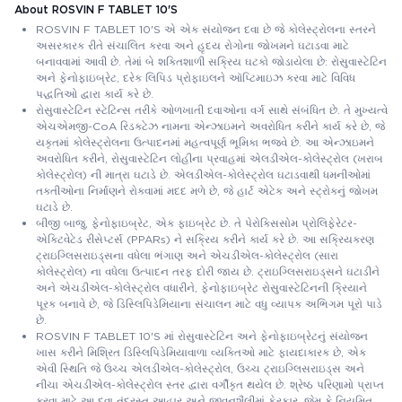
About ROSVIN F TABLET 10'S
ROSVIN F TABLET 10'S એ એક સંયોજન દવા છે જે કોલેસ્ટ્રોલના સ્તરને
અસરકારક રીતે સંચાલિત કરવા અને હૃદય રોગોના જોખમને ઘટાડવા માટે
બનાવવામાં આવી છે. તેમાં બે શક્તિશાળી સક્રિય ઘટકો જોડાયેલા છે: રોસુવાસ્ટેટિન
અને ફેનોફાઇબ્રેટ, દરેક લિપિડ પ્રોફાઇલને ઑપ્ટિમાઇઝ કરવા માટે વિવિધ
પદ્ધતિઓ દ્વારા કાર્ય કરે છે.
રોસુવાસ્ટેટિન સ્ટેટિન્સ તરીકે ઓળખાતી દવાઓના વર્ગ સાથે સંબંધિત છે. તે મુખ્યત્વે
એચએમજી-CoA રિડક્ટેઝ નામના એન્ઝાઇમને અવરોધિત કરીને કાર્ય કરે છે, જે
યકૃતમાં કોલેસ્ટ્રોલના ઉત્પાદનમાં મહત્વપૂર્ણ ભૂમિકા ભજવે છે. આ એન્ઝાઇમને
અવરોધિત કરીને, રોસુવાસ્ટેટિન લોહીના પ્રવાહમાં એલડીએલ-કોલેસ્ટ્રોલ (ખરાબ
કોલેસ્ટ્રોલ) ની માત્રા ઘટાડે છે. એલડીએલ-કોલેસ્ટ્રોલ ઘટાડવાથી ધમનીઓમાં
તકતીઓના નિર્માણને રોકવામાં મદદ મળે છે, જે હાર્ટ એટેક અને સ્ટ્રોકનું જોખમ
ઘટાડે છે.
બીજી બાજુ, ફેનોફાઇબ્રેટ, એક ફાઇબ્રેટ છે. તે પેરોક્સિસોમ પ્રોલિફેરેટર-
એક્ટિવેટેડ રીસેપ્ટર્સ (PPARs) ને સક્રિય કરીને કાર્ય કરે છે. આ સક્રિયકરણ
ટ્રાઇગ્લિસરાઇડ્સના વધેલા ભંગાણ અને એચડીએલ-કોલેસ્ટ્રોલ (સારા
કોલેસ્ટ્રોલ) ના વધેલા ઉત્પાદન તરફ દોરી જાય છે. ટ્રાઇગ્લિસરાઇડ્સને ઘટાડીને
અને એચડીએલ-કોલેસ્ટ્રોલ વધારીને, ફેનોફાઇબ્રેટ રોસુવાસ્ટેટિનની ક્રિયાને
પૂરક બનાવે છે, જે ડિસ્લિપિડેમિયાના સંચાલન માટે વધુ વ્યાપક અભિગમ પૂરો પાડે
છે.
ROSVIN F TABLET 10'S માં રોસુવાસ્ટેટિન અને ફેનોફાઇબ્રેટનું સંયોજન
ખાસ કરીને મિશ્રિત ડિસ્લિપિડેમિયાવાળા વ્યક્તિઓ માટે ફાયદાકારક છે, એક
એવી સ્થિતિ જે ઉચ્ચ એલડીએલ-કોલેસ્ટ્રોલ, ઉચ્ચ ટ્રાઇગ્લિસરાઇડ્સ અને
નીચા એચડીએલ-કોલેસ્ટ્રોલ સ્તર દ્વારા વર્ગીકૃત થયેલ છે. શ્રેષ્ઠ પરિણામો પ્રાપ્ત
કરવા માટે આ દવા તંદુરસ્ત આહાર અને જીવનશૈલીમાં ફેરફાર, જેમ કે નિયમિત