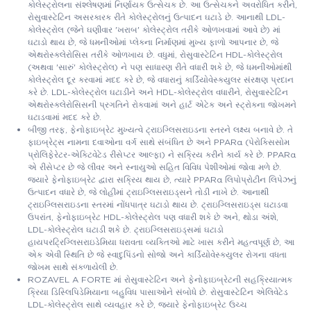
કોલેસ્ટ્રોલના સંશ્લેષણમાં નિર્ણાયક ઉત્સેચક છે. આ ઉત્સેચકને અવરોધિત કરીને,
રોસુવાસ્ટેટિન અસરકારક રીતે કોલેસ્ટ્રોલનું ઉત્પાદન ઘટાડે છે. આનાથી LDL-
કોલેસ્ટ્રોલ (જેને ઘણીવાર 'ખરાબ' કોલેસ્ટ્રોલ તરીકે ઓળખવામાં આવે છે) માં
ઘટાડો થાય છે, જે ધમનીઓમાં પ્લેકના નિર્માણમાં મુખ્ય ફાળો આપનાર છે, જે
એથરોસ્ક્લેરોસિસ તરીકે ઓળખાય છે. વધુમાં, રોસુવાસ્ટેટિન HDL-કોલેસ્ટ્રોલ
(અથવા 'સારું' કોલેસ્ટ્રોલ) ને પણ સાધારણ રીતે વધારી શકે છે, જે ધમનીઓમાંથી
કોલેસ્ટ્રોલ દૂર કરવામાં મદદ કરે છે, જે વધારાનું કાર્ડિયોવેસ્ક્યુલર સંરક્ષણ પ્રદાન
કરે છે. LDL-કોલેસ્ટ્રોલ ઘટાડીને અને HDL-કોલેસ્ટ્રોલ વધારીને, રોસુવાસ્ટેટિન
એથરોસ્ક્લેરોસિસની પ્રગતિને રોકવામાં અને હાર્ટ એટેક અને સ્ટ્રોકના જોખમને
ઘટાડવામાં મદદ કરે છે.
બીજી તરફ, ફેનોફાઇબ્રેટ મુખ્યત્વે ટ્રાઇગ્લિસરાઇડના સ્તરને લક્ષ્ય બનાવે છે. તે
ફાઇબ્રેટ્સ નામના દવાઓના વર્ગ સાથે સંબંધિત છે અને PPARα (પેરોક્સિસોમ
પ્રોલિફેરેટર-એક્ટિવેટેડ રીસેપ્ટર આલ્ફા) ને સક્રિય કરીને કાર્ય કરે છે. PPARα
એ રીસેપ્ટર છે જે લીવર અને સ્નાયુઓ સહિત વિવિધ પેશીઓમાં જોવા મળે છે.
જ્યારે ફેનોફાઇબ્રેટ દ્વારા સક્રિય થાય છે, ત્યારે PPARα લિપોપ્રોટીન લિપેઝનું
ઉત્પાદન વધારે છે, જે લોહીમાં ટ્રાઇગ્લિસરાઇડ્સને તોડી નાખે છે. આનાથી
ટ્રાઇગ્લિસરાઇડના સ્તરમાં નોંધપાત્ર ઘટાડો થાય છે. ટ્રાઇગ્લિસરાઇડ્સ ઘટાડવા
ઉપરાંત, ફેનોફાઇબ્રેટ HDL-કોલેસ્ટ્રોલ પણ વધારી શકે છે અને, થોડા અંશે,
LDL-કોલેસ્ટ્રોલ ઘટાડી શકે છે. ટ્રાઇગ્લિસરાઇડ્સમાં ઘટાડો
હાયપરટ્રિગ્લિસરાઇડેમિયા ધરાવતા વ્યક્તિઓ માટે ખાસ કરીને મહત્વપૂર્ણ છે, આ
એક એવી સ્થિતિ છે જે સ્વાદુપિંડનો સોજો અને કાર્ડિયોવેસ્ક્યુલર રોગના વધતા
જોખમ સાથે સંકળાયેલી છે.
ROZAVEL A FORTE માં રોસુવાસ્ટેટિન અને ફેનોફાઇબ્રેટની સહક્રિયાત્મક
ક્રિયા ડિસ્લિપિડેમિયાના બહુવિધ પાસાઓને સંબોધે છે. રોસુવાસ્ટેટિન એલિવેટેડ
LDL-કોલેસ્ટ્રોલ સાથે વ્યવહાર કરે છે, જ્યારે ફેનોફાઇબ્રેટ ઉચ્ચ