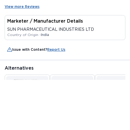
View more Reviews
Marketer / Manufacturer Details
SUN PHARMACEUTICAL INDUSTRIES LTD
Country of Origin -
India
Issue with Content?
Report Us
Alternatives
OPTOR ASP 20/150MG
ROSEVAST A 20/150
CARDIROSE ASP
CAPSULE 15'S
CAPSULE 10'S
20/150MG CAPSU
By OPSIS CARE
By NEOCARDIAB CARE
10'S
By HBC LIFESCIENCE
LIFESCIENCES PVT LTD
PRIVATE LIMITED
MRP
₹56.25
MRP
₹90.94
MRP
₹92.16