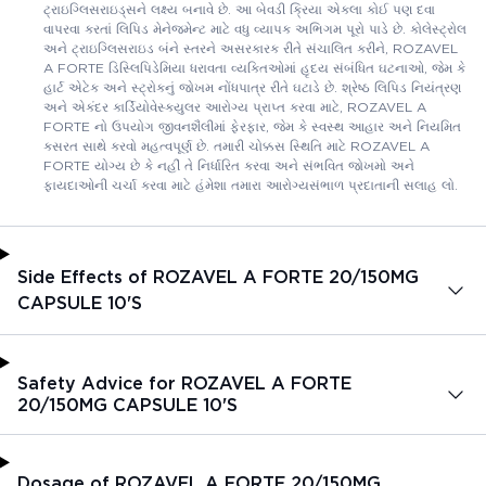
ટ્રાઇગ્લિસરાઇડ્સને લક્ષ્ય બનાવે છે. આ બેવડી ક્રિયા એકલા કોઈ પણ દવા
વાપરવા કરતાં લિપિડ મેનેજમેન્ટ માટે વધુ વ્યાપક અભિગમ પૂરો પાડે છે. કોલેસ્ટ્રોલ
અને ટ્રાઇગ્લિસરાઇડ બંને સ્તરને અસરકારક રીતે સંચાલિત કરીને, ROZAVEL
A FORTE ડિસ્લિપિડેમિયા ધરાવતા વ્યક્તિઓમાં હૃદય સંબંધિત ઘટનાઓ, જેમ કે
હાર્ટ એટેક અને સ્ટ્રોકનું જોખમ નોંધપાત્ર રીતે ઘટાડે છે. શ્રેષ્ઠ લિપિડ નિયંત્રણ
અને એકંદર કાર્ડિયોવેસ્ક્યુલર આરોગ્ય પ્રાપ્ત કરવા માટે, ROZAVEL A
FORTE નો ઉપયોગ જીવનશૈલીમાં ફેરફાર, જેમ કે સ્વસ્થ આહાર અને નિયમિત
કસરત સાથે કરવો મહત્વપૂર્ણ છે. તમારી ચોક્કસ સ્થિતિ માટે ROZAVEL A
FORTE યોગ્ય છે કે નહીં તે નિર્ધારિત કરવા અને સંભવિત જોખમો અને
ફાયદાઓની ચર્ચા કરવા માટે હંમેશા તમારા આરોગ્યસંભાળ પ્રદાતાની સલાહ લો.
Side Effects of ROZAVEL A FORTE 20/150MG
CAPSULE 10'S
Safety Advice for ROZAVEL A FORTE
20/150MG CAPSULE 10'S
Dosage of ROZAVEL A FORTE 20/150MG