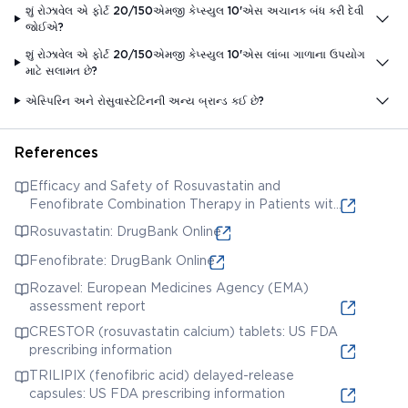
શું રોઝાવેલ એ ફોર્ટ 20/150એમજી કેપ્સ્યુલ 10'એસ અચાનક બંધ કરી દેવી
જોઈએ?
શું રોઝાવેલ એ ફોર્ટ 20/150એમજી કેપ્સ્યુલ 10'એસ લાંબા ગાળાના ઉપયોગ
માટે સલામત છે?
એસ્પિરિન અને રોસુવાસ્ટેટિનની અન્ય બ્રાન્ડ કઈ છે?
References
Efficacy and Safety of Rosuvastatin and
Fenofibrate Combination Therapy in Patients with
Mixed Hyperlipidemia: A Systematic Review and
Rosuvastatin: DrugBank Online
Meta-Analysis
Fenofibrate: DrugBank Online
Rozavel: European Medicines Agency (EMA)
assessment report
CRESTOR (rosuvastatin calcium) tablets: US FDA
prescribing information
TRILIPIX (fenofibric acid) delayed-release
capsules: US FDA prescribing information