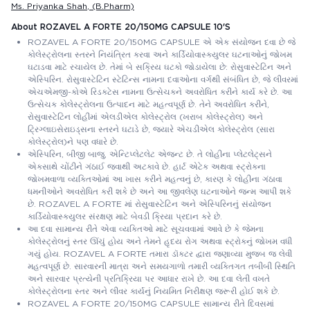
Ms. Priyanka Shah
, (B.Pharm)
About ROZAVEL A FORTE 20/150MG CAPSULE 10'S
ROZAVEL A FORTE 20/150MG CAPSULE એ એક સંયોજન દવા છે જે
કોલેસ્ટ્રોલના સ્તરને નિયંત્રિત કરવા અને કાર્ડિયોવાસ્ક્યુલર ઘટનાઓનું જોખમ
ઘટાડવા માટે રચાયેલ છે. તેમાં બે સક્રિય ઘટકો જોડાયેલા છે: રોસુવાસ્ટેટિન અને
એસ્પિરિન. રોસુવાસ્ટેટિન સ્ટેટિન્સ નામના દવાઓના વર્ગથી સંબંધિત છે, જે લીવરમાં
એચએમજી-કોએ રિડક્ટેસ નામના ઉત્સેચકને અવરોધિત કરીને કાર્ય કરે છે. આ
ઉત્સેચક કોલેસ્ટ્રોલના ઉત્પાદન માટે મહત્વપૂર્ણ છે. તેને અવરોધિત કરીને,
રોસુવાસ્ટેટિન લોહીમાં એલડીએલ કોલેસ્ટ્રોલ (ખરાબ કોલેસ્ટ્રોલ) અને
ટ્રિગ્લાઇસેરાઇડ્સના સ્તરને ઘટાડે છે, જ્યારે એચડીએલ કોલેસ્ટ્રોલ (સારા
કોલેસ્ટ્રોલ)ને પણ વધારે છે.
એસ્પિરિન, બીજી બાજુ, એન્ટિપ્લેટલેટ એજન્ટ છે. તે લોહીના પ્લેટલેટ્સને
એકસાથે ચોંટીને ગંઠાઈ જવાથી અટકાવે છે. હાર્ટ એટેક અથવા સ્ટ્રોકના
જોખમવાળા વ્યક્તિઓમાં આ ખાસ કરીને મહત્વનું છે, કારણ કે લોહીના ગંઠાવા
ધમનીઓને અવરોધિત કરી શકે છે અને આ જીવલેણ ઘટનાઓને જન્મ આપી શકે
છે. ROZAVEL A FORTE માં રોસુવાસ્ટેટિન અને એસ્પિરિનનું સંયોજન
કાર્ડિયોવાસ્ક્યુલર સંરક્ષણ માટે બેવડી ક્રિયા પ્રદાન કરે છે.
આ દવા સામાન્ય રીતે એવા વ્યક્તિઓ માટે સૂચવવામાં આવે છે કે જેમના
કોલેસ્ટ્રોલનું સ્તર ઊંચું હોય અને તેમને હૃદય રોગ અથવા સ્ટ્રોકનું જોખમ વધી
ગયું હોય. ROZAVEL A FORTE તમારા ડૉક્ટર દ્વારા જણાવ્યા મુજબ જ લેવી
મહત્વપૂર્ણ છે. સારવારની માત્રા અને સમયગાળો તમારી વ્યક્તિગત તબીબી સ્થિતિ
અને સારવાર પ્રત્યેની પ્રતિક્રિયા પર આધાર રાખે છે. આ દવા લેતી વખતે
કોલેસ્ટ્રોલના સ્તર અને લીવર કાર્યનું નિયમિત નિરીક્ષણ જરૂરી હોઈ શકે છે.
ROZAVEL A FORTE 20/150MG CAPSULE સામાન્ય રીતે દિવસમાં