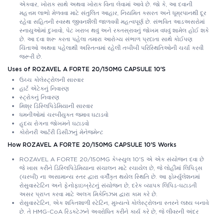
એકવાર, ખોરાક સાથે અથવા ખોરાક વિના લેવામાં આવે છે. જો કે, આ દવાની
મહત્તમ લાભો મેળવવા માટે સંતુલિત આહાર, નિયમિત કસરત અને ધૂમ્રપાનથી દૂર
રહેવા સહિતની સ્વસ્થ જીવનશૈલી જાળવવી મહત્વપૂર્ણ છે. સંભવિત આડઅસરોમાં
સ્નાયુઓમાં દુખાવો, પેટ ખરાબ થવું અને રક્તસ્રાવનું જોખમ વધવું શામેલ હોઈ શકે
છે. આ દવા શરૂ કરતા પહેલા તમારા આરોગ્ય સંભાળ પ્રદાતા સાથે કોઈપણ
ચિંતાઓ અથવા પહેલાથી અસ્તિત્વમાં રહેલી તબીબી પરિસ્થિતિઓની ચર્ચા કરવી
જરૂરી છે.
Uses of ROZAVEL A FORTE 20/150MG CAPSULE 10'S
ઉચ્ચ કોલેસ્ટ્રોલની સારવાર
હાર્ટ એટેકનું નિવારણ
સ્ટ્રોકનું નિવારણ
મિશ્ર ડિસ્લિપિડેમિયાની સારવાર
ધમનીઓમાં ચરબીયુક્ત જમાવ ઘટાડવો
હૃદય રોગના જોખમને ઘટાડવો
કોરોનરી આર્ટરી ડિસીઝનું મેનેજમેન્ટ
How ROZAVEL A FORTE 20/150MG CAPSULE 10'S Works
ROZAVEL A FORTE 20/150MG કેપ્સ્યુલ 10'S એ એક સંયોજન દવા છે
જે ખાસ કરીને ડિસ્લિપિડેમિયાના સંચાલન માટે રચાયેલ છે, જે લોહીમાં લિપિડ્સ
(ચરબી) ના અસામાન્ય સ્તર દ્વારા વર્ગીકૃત થયેલ સ્થિતિ છે. આ ફોર્મ્યુલેશનમાં
રોસુવાસ્ટેટિન અને ફેનોફાઇબ્રેટનું સંયોજન છે, દરેક વ્યાપક લિપિડ-ઘટાડતી
અસર પ્રાપ્ત કરવા માટે અલગ મિકેનિઝમ દ્વારા કામ કરે છે.
રોસુવાસ્ટેટિન, એક શક્તિશાળી સ્ટેટિન, મુખ્યત્વે કોલેસ્ટ્રોલના સ્તરને લક્ષ્ય બનાવે
છે. તે HMG-CoA રિડક્ટેઝને અવરોધિત કરીને કાર્ય કરે છે, જે લીવરની અંદર