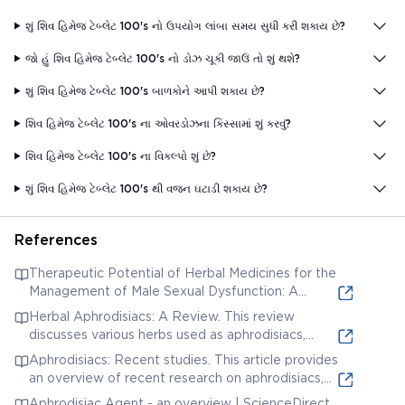
શું શિવ હિમેજ ટેબ્લેટ 100's નો ઉપયોગ લાંબા સમય સુધી કરી શકાય છે?
જો હું શિવ હિમેજ ટેબ્લેટ 100's નો ડોઝ ચૂકી જાઉં તો શું થશે?
શું શિવ હિમેજ ટેબ્લેટ 100's બાળકોને આપી શકાય છે?
શિવ હિમેજ ટેબ્લેટ 100's ના ઓવરડોઝના કિસ્સામાં શું કરવું?
શિવ હિમેજ ટેબ્લેટ 100's ના વિકલ્પો શું છે?
શું શિવ હિમેજ ટેબ્લેટ 100's થી વજન ઘટાડી શકાય છે?
References
Therapeutic Potential of Herbal Medicines for the
Management of Male Sexual Dysfunction: A
Systematic Review. This article discusses the use
Herbal Aphrodisiacs: A Review. This review
of various herbal medicines in treating male sexual
discusses various herbs used as aphrodisiacs,
dysfunction, some of which may be ingredients
which could be relevant to the formulation of
Aphrodisiacs: Recent studies. This article provides
found in SHIVA HIMEJ TABLET.
SHIVA HIMEJ TABLET 100'S if it is intended to
an overview of recent research on aphrodisiacs,
enhance sexual function.
including herbal remedies. It may contain
Aphrodisiac Agent - an overview | ScienceDirect