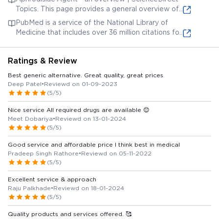
information about ingredients used in SHIVA
Topics. This page provides a general overview of
HIMEJ TABLET.
aphrodisiac agents and may include references to
PubMed is a service of the National Library of
herbal ingredients relevant to SHIVA HIMEJ
Medicine that includes over 36 million citations for
TABLET.
biomedical literature from MEDLINE, life science
journals, and online books. Searching for specific
Ratings & Review
ingredients of SHIVA HIMEJ TABLET here might
yield relevant research.
Best generic alternative. Great quality, great prices
Deep Patel
•
Reviewd on 01-09-2023
(5/5)
Nice service All required drugs are available 😊
Meet Dobariya
•
Reviewd on 13-01-2024
(5/5)
Good service and affordable price I think best in medical
Pradeep Singh Rathore
•
Reviewd on 05-11-2022
(5/5)
Excellent service & approach
Raju Palkhade
•
Reviewd on 18-01-2024
(5/5)
Quality products and services offered. 🥰