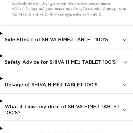
ડિટોક્સિફિકેશનને પ્રોત્સાહન આપવા, પોષક તત્વોના શોષણને વધારવા,
ઓક્સિડેટીવ તાણ સામે રક્ષણ આપવા અને રોગપ્રતિકારક શક્તિને મજબૂત કરવા
માટે એકસાથે કામ કરે છે, જે એકંદર સુખાકારીમાં ફાળો આપે છે.
Side Effects of SHIVA HIMEJ TABLET 100'S
Safety Advice for SHIVA HIMEJ TABLET 100'S
Dosage of SHIVA HIMEJ TABLET 100'S
What if I miss my dose of SHIVA HIMEJ TABLET
100'S?