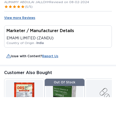
ALIMAMY ABDULAI JALLOH
•
Reviewd on 08-02-2024
(5/5)
View more Reviews
Marketer / Manufacturer Details
EMAMI LIMITED (ZANDU)
Country of Origin -
India
Issue with Content?
Report Us
Customer Also Bought
Out Of Stock
ORS POWDER 21.0 GM
VITAMIN E CAPSULE
VITANOURISH - JO