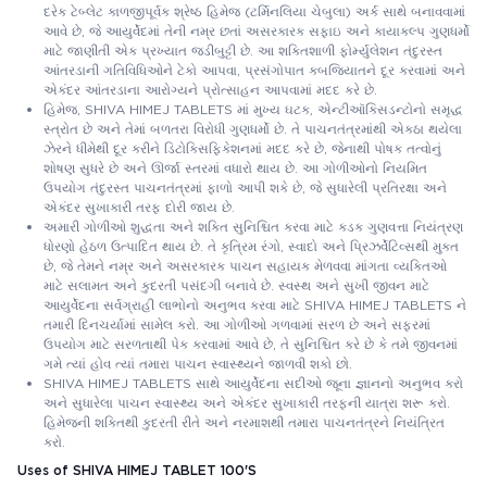
દરેક ટેબ્લેટ કાળજીપૂર્વક શ્રેષ્ઠ હિમેજ (ટર્મિનલિયા ચેબુલા) અર્ક સાથે બનાવવામાં
આવે છે, જે આયુર્વેદમાં તેની નમ્ર છતાં અસરકારક સફાઇ અને કાયાકલ્પ ગુણધર્મો
માટે જાણીતી એક પ્રખ્યાત જડીબુટ્ટી છે. આ શક્તિશાળી ફોર્મ્યુલેશન તંદુરસ્ત
આંતરડાની ગતિવિધિઓને ટેકો આપવા, પ્રસંગોપાત કબજિયાતને દૂર કરવામાં અને
એકંદર આંતરડાના આરોગ્યને પ્રોત્સાહન આપવામાં મદદ કરે છે.
હિમેજ, SHIVA HIMEJ TABLETS માં મુખ્ય ઘટક, એન્ટીઑકિસડન્ટોનો સમૃદ્ધ
સ્ત્રોત છે અને તેમાં બળતરા વિરોધી ગુણધર્મો છે. તે પાચનતંત્રમાંથી એકઠા થયેલા
ઝેરને ધીમેથી દૂર કરીને ડિટોક્સિફિકેશનમાં મદદ કરે છે, જેનાથી પોષક તત્વોનું
શોષણ સુધરે છે અને ઊર્જા સ્તરમાં વધારો થાય છે. આ ગોળીઓનો નિયમિત
ઉપયોગ તંદુરસ્ત પાચનતંત્રમાં ફાળો આપી શકે છે, જે સુધારેલી પ્રતિરક્ષા અને
એકંદર સુખાકારી તરફ દોરી જાય છે.
અમારી ગોળીઓ શુદ્ધતા અને શક્તિ સુનિશ્ચિત કરવા માટે કડક ગુણવત્તા નિયંત્રણ
ધોરણો હેઠળ ઉત્પાદિત થાય છે. તે કૃત્રિમ રંગો, સ્વાદો અને પ્રિઝર્વેટિવ્સથી મુક્ત
છે, જે તેમને નમ્ર અને અસરકારક પાચન સહાયક મેળવવા માંગતા વ્યક્તિઓ
માટે સલામત અને કુદરતી પસંદગી બનાવે છે. સ્વસ્થ અને સુખી જીવન માટે
આયુર્વેદના સર્વગ્રાહી લાભોનો અનુભવ કરવા માટે SHIVA HIMEJ TABLETS ને
તમારી દિનચર્યામાં સામેલ કરો. આ ગોળીઓ ગળવામાં સરળ છે અને સફરમાં
ઉપયોગ માટે સરળતાથી પેક કરવામાં આવે છે, તે સુનિશ્ચિત કરે છે કે તમે જીવનમાં
ગમે ત્યાં હોવ ત્યાં તમારા પાચન સ્વાસ્થ્યને જાળવી શકો છો.
SHIVA HIMEJ TABLETS સાથે આયુર્વેદના સદીઓ જૂના જ્ઞાનનો અનુભવ કરો
અને સુધારેલા પાચન સ્વાસ્થ્ય અને એકંદર સુખાકારી તરફની યાત્રા શરૂ કરો.
હિમેજની શક્તિથી કુદરતી રીતે અને નરમાશથી તમારા પાચનતંત્રને નિયંત્રિત
કરો.
Uses of SHIVA HIMEJ TABLET 100'S