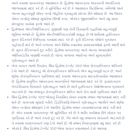
અને સ્વસ્થ પાચનતંત્ર આવશ્યક છે. હિમેજ આંતરડાના અસ્તરની અખંડિતતા
જાળવવામાં મદદ કરે છે, તે સુનિશ્ચિત કરે છે કે આવશ્યક વિટામિન્સ, ખનિજો અને
અન્ય મહત્વપૂર્ણ પોષક તત્વો લોહીના પ્રવાહમાં યોગ્ય રીતે શોષાય છે. આ ઉન્નત
પોષક તત્વોનું શોષણ સુધારેલા ઊર્જા સ્તર, એકંદર જીવનશક્તિ અને વધુ સારા
સેલ્યુલર કાર્યમાં ફાળો આપે છે.
હિમેજના એન્ટીઑકિસડન્ટ ગુણધર્મો પણ તેની ક્રિયાની પદ્ધતિમાં મહત્વપૂર્ણ
ભૂમિકા ભજવે છે. હિમેજ એન્ટીઑકિસડન્ટોથી સમૃદ્ધ છે જે શરીરમાં હાનિકારક
મુક્ત રેડિકલને નિષ્ક્રિય કરવામાં મદદ કરે છે. ફ્રી રેડિકલ્સ કોષોને નુકસાન
પહોંચાડી શકે છે અને બળતરા અને વિવિધ સ્વાસ્થ્ય સમસ્યાઓમાં ફાળો આપી શકે
છે. મુક્ત રેડિકલ્સને દૂર કરીને, હિમેજ પાચનતંત્ર અને અન્ય અવયવોને
ઓક્સિડેટીવ તાણથી બચાવે છે, લાંબા ગાળાના આરોગ્ય અને સુખાકારીને
પ્રોત્સાહન આપે છે.
તેના પાચન લાભો ઉપરાંત, શિવ હિમેજ ટેબ્લેટ 100'એસ રોગપ્રતિકારક શક્તિને
ટેકો આપે છે. આંતરડું એ રોગપ્રતિકારક શક્તિનો એક મહત્વપૂર્ણ ઘટક છે, અને
શ્રેષ્ઠ રોગપ્રતિકારક પ્રતિભાવ માટે સ્વસ્થ આંતરડાના માઇક્રોબાયોમ આવશ્યક
છે. હિમેજ સંતુલિત આંતરડાના વનસ્પતિને જાળવવામાં મદદ કરે છે, ફાયદાકારક
બેક્ટેરિયાના વિકાસને પ્રોત્સાહન આપે છે અને હાનિકારક પેથોજેન્સના પ્રસારને
અટકાવે છે. આ મજબૂત રોગપ્રતિકારક શક્તિ અને ચેપ સામે પ્રતિકાર વધારે છે.
શિવ હિમેજ ટેબ્લેટ 100'એસનું નિયમિત સેવન સ્વસ્થ વજન જાળવવામાં મદદ કરી
શકે છે. પાચનમાં સુધારો કરીને, ડિટોક્સિફિકેશનને પ્રોત્સાહન આપીને અને શ્રેષ્ઠ
પોષક તત્વોના શોષણને ટેકો આપીને, હિમેજ વજન વ્યવસ્થાપનમાં મદદ કરી શકે
છે. એક સ્વસ્થ પાચનતંત્ર એ સુનિશ્ચિત કરે છે કે શરીર કાર્યક્ષમ રીતે ખોરાક પર
પ્રક્રિયા કરે છે અને કચરો દૂર કરે છે, ઝેર અને વધુ વજનના સંચયને અટકાવે છે.
તે સ્વસ્થ ચયાપચયને પણ ટેકો આપે છે, જે વજન નિયંત્રણમાં વધુ મદદ કરે છે.
એકંદરે, શિવ હિમેજ ટેબ્લેટ 100'એસ પાચન સ્વાસ્થ્યને ટેકો આપવા,