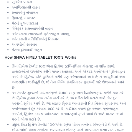
સુધારેલ પાચન
કબજિયાતથી રાહત
મસાઓનું સંચાલન
ફિશરનું સંચાલન
પેટનું ફૂલવું ઘટાડવું
ગેસ્ટ્રિક સમસ્યાઓથી રાહત
આંતરડાના સ્વાસ્થ્યને પ્રોત્સાહન આપવું
આંતરડાની ગતિવિધિઓનું નિયમન
અપચોની સારવાર
પેટના દુખાવાથી રાહત
How SHIVA HIMEJ TABLET 100'S Works
શિવ હિમેજ ટેબ્લેટ 100'એસ હિમેજ (ટર્મિનલિયા ચેબુલા) ના શક્તિશાળી
ફાયદાઓનો ઉપયોગ કરીને પાચન સ્વાસ્થ્ય અને એકંદર આરોગ્યને પ્રોત્સાહન
આપે છે. હિમેજ, જેને હરિતકી તરીકે પણ ઓળખવામાં આવે છે, તે આયુર્વેદમાં એક
આદરણીય જડીબુટ્ટી છે, જે તેના વિવિધ રોગનિવારક ગુણધર્મો માટે ઉજવવામાં આવે
છે.
આ ટેબ્લેટ મુખ્યત્વે પાચનતંત્રને ધીમેથી સાફ અને ડિટોક્સિફાય કરીને કામ કરે
છે. હિમેજ હળવા રેચક તરીકે કાર્ય કરે છે, જે શરીરમાંથી કચરો અને ઝેર દૂર
કરવાની સુવિધા આપે છે. આ સફાઇ ક્રિયા આંતરડાની નિયમિતતા સુધારવામાં અને
કબજિયાતને દૂર કરવામાં મદદ કરે છે. કાર્યક્ષમ કચરો દૂર કરવાને પ્રોત્સાહન
આપીને, હિમેજ સ્વસ્થ આંતરડાના વાતાવરણમાં ફાળો આપે છે અને પાચન અંગો
પરનો બોજ ઘટાડે છે.
વધુમાં, શિવ હિમેજ ટેબ્લેટ 100'એસ શ્રેષ્ઠ પોષક તત્વોના શોષણને ટેકો આપે છે.
ખોરાકમાંથી પોષક તત્વોના અસરકારક ભંગાણ અને આત્મસાત કરવા માટે સ્વચ્છ