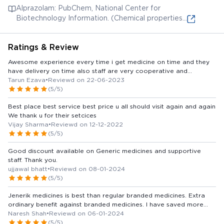
Compendium (eMC). (Technical details on
Alprazolam: PubChem, National Center for
Alprazolam)
Biotechnology Information. (Chemical properties
and safety information for Alprazolam)
Ratings & Review
Awesome experience every time i get medicine on time and they
have delivery on time also staff are very cooperative and
knowledgeable
Tarun Ezava
•
Reviewd on 22-06-2023
(5/5)
Best place best service best price u all should visit again and again
We thank u for their setcices
Vijay Sharma
•
Reviewd on 12-12-2022
(5/5)
Good discount available on Generic medicines and supportive
staff. Thank you.
ujjawal bhatt
•
Reviewd on 08-01-2024
(5/5)
Jenerik medicines is best than regular branded medicines. Extra
ordinary benefit against branded medicines. I have saved more
than 80% against branded medicines.
Naresh Shah
•
Reviewd on 06-01-2024
(5/5)