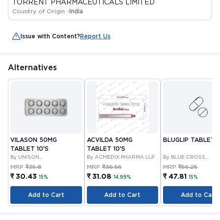
TORRENT PHARMACEUTICALS LIMITED
Country of Origin -
India
Issue with Content?
Report Us
Alternatives
VILASON 50MG
ACVILDA 50MG
BLUGLIP TABLET 1
TABLET 10'S
TABLET 10'S
By UNISON
By ACMEDIX PHARMA LLP
By BLUE CROSS
PHARMACEUTICALS
LABORATORIES LIMI
MRP
₹35.8
MRP
₹36.56
MRP
₹56.25
PRIVATE LIMITED
₹ 30.43
₹ 31.08
₹ 47.81
15%
14.99%
15%
Add to Cart
Add to Cart
Add to Cart