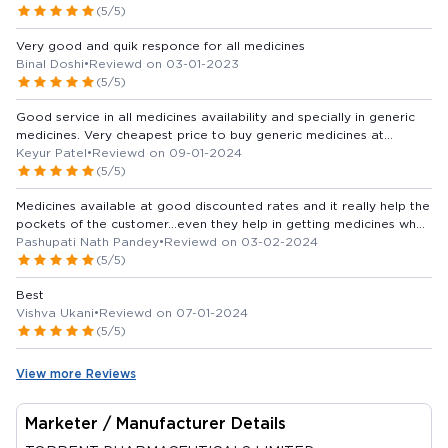
(5/5)
Very good and quik responce for all medicines
Binal Doshi
•
Reviewd on 03-01-2023
(5/5)
Good service in all medicines availability and specially in generic
medicines. Very cheapest price to buy generic medicines at
naroda area. saving money. Thank you medkart
Keyur Patel
•
Reviewd on 09-01-2024
(5/5)
Medicines available at good discounted rates and it really help the
pockets of the customer...even they help in getting medicines when
you order and give your number ..
Pashupati Nath Pandey
•
Reviewd on 03-02-2024
(5/5)
Best
Vishva Ukani
•
Reviewd on 07-01-2024
(5/5)
View more Reviews
Marketer / Manufacturer Details