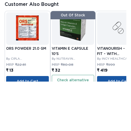
Customer Also Bought
Out Of Stock
ORS POWDER 21.0 GM
VITAMIN E CAPSULE
VITANOURISH - JO
10'S
FIT - WITH
By CIPLA
By NUTRAVIN
GLUCOSAMINE &
By INCY HEALTHCAR
PHARMACEUTICAL
LABORATORIES
LTD
BOSWELLIA FOR
MRP
₹22.81
MRP
₹80.08
MRP
₹999
COMPANY LIMITED
JOINTS TABLET 3
₹ 13
₹ 32
₹ 419
Check alternative
Add to Cart
Add to Cart
Related Blogs