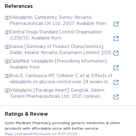
References
Vildagliptin. Camberley, Surrey: Novartis
Pharmaceuticals UK Ltd.; 2007. Available from:
Central Drugs Standard Control Organisation
(CDSCO). Available from:
Galvus [Summary of Product Characteristics].
Dublin, Ireland: Novartis Europharm Limited; 2012.
Available from:
CiplaMed. Vildagliptin [Prescribing Information].
Available from:
Bosi E, Camisasca RP, Collober C, et al. Effects of
vildagliptin on glucose control over 24 weeks in
patients with type 2 diabetes inadequately
Vildagliptin [Pacakge Insert]. Gangtok, Sikkim:
controlled with metformin. Diabetes Care.
Torrent Pharmaceuticals Ltd.; 2021. (online)
2007;30(4):890-5. Available from:
Available from:
Ratings & Review
Gotri Medkart Pharmacy providing generic medicines & other
products with affordable price with better service.
Raju Lokhande
•
Reviewd on 11-01-2024