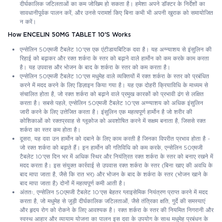
दीर्घकालिक जटिलताओं का कम जोखिम हो सकता है। हमेशा अपने डॉक्टर के निर्देशों का
सावधानीपूर्वक पालन करें, और उनसे परामर्श किए बिना कभी भी अपनी खुराक को समायोजित
न करें।
How ENCELIN 50MG TABLET 10'S Works
एन्सेलिन 50एमजी टैबलेट 10'एस एक एंटीडायबिटिक दवा है। यह अग्न्याशय से इंसुलिन की
रिहाई को बढ़ाकर और रक्त शर्करा के स्तर को बढ़ाने वाले हार्मोन को कम करके काम करता
है। यह उपवास और भोजन के बाद के शर्करा के स्तर को कम करता है।
एन्सेलिन 50एमजी टैबलेट 10'एस मधुमेह वाले व्यक्तियों में रक्त शर्करा के स्तर को प्रबंधित
करने में मदद करने के लिए डिज़ाइन किया गया है। यह एक दोहरी क्रियाविधि के माध्यम से
संचालित होता है, जो रक्त शर्करा को बढ़ाने वाले प्रमुख कारकों को प्रभावी ढंग से लक्षित
करता है। सबसे पहले, एन्सेलिन 50एमजी टैबलेट 10'एस अग्न्याशय को अधिक इंसुलिन
जारी करने के लिए उत्तेजित करता है। इंसुलिन एक महत्वपूर्ण हार्मोन है जो शरीर की
कोशिकाओं को रक्तप्रवाह से ग्लूकोज को अवशोषित करने में सक्षम बनाता है, जिससे रक्त
शर्करा का स्तर कम होता है।
दूसरा, यह दवा उन हार्मोन को दबाने के लिए काम करती है जिनका विपरीत प्रभाव होता है -
जो रक्त शर्करा को बढ़ाते हैं। इन हार्मोन की गतिविधि को कम करके, एन्सेलिन 50एमजी
टैबलेट 10'एस दिन भर में अधिक स्थिर और नियंत्रित रक्त शर्करा के स्तर को बनाए रखने में
मदद करता है। इस संयुक्त कार्रवाई से उपवास रक्त शर्करा के स्तर (बिना खाए की अवधि के
बाद मापा जाता है, जैसे कि रात भर) और भोजन के बाद के शर्करा के स्तर (भोजन खाने के
बाद मापा जाता है) दोनों में महत्वपूर्ण कमी आती है।
अंततः, एन्सेलिन 50एमजी टैबलेट 10'एस बेहतर ग्लाइसेमिक नियंत्रण प्राप्त करने में मदद
करता है, जो मधुमेह से जुड़ी दीर्घकालिक जटिलताओं, जैसे तंत्रिका क्षति, गुर्दे की समस्याएं
और हृदय रोग को रोकने के लिए आवश्यक है। रक्त शर्करा के स्तर की नियमित निगरानी और
स्वस्थ आहार और व्यायाम योजना का पालन इस दवा के उपयोग के साथ मधुमेह प्रबंधन के