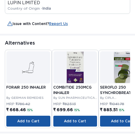
LUPIN LIMITED
Country of Origin -
India
Issue with Content?
Report Us
Alternatives
FORAIR 250 INHALER
COMBITIDE 250MCG
SEROFLO 250
INHALER
SYNCHROBREATH
By GERMAN REMEDIES
By SUN PHARMACEUTICAL
By CIPLA
INDUSTRIES LTD
PHARMACEUTICAL
MRP
₹786.42
MRP
₹823.13
MRP
₹1041.78
COMPANY LIMITED
₹ 668.46
₹ 699.66
₹ 885.51
15%
15%
15%
Add to Cart
Add to Cart
Add to Cart