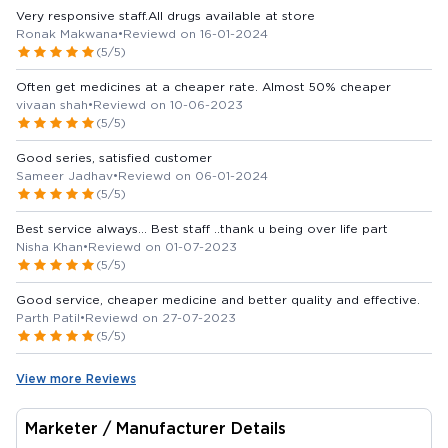
Very responsive staff.All drugs available at store
Ronak Makwana
•
Reviewd on 16-01-2024
(5/5)
Often get medicines at a cheaper rate. Almost 50% cheaper
vivaan shah
•
Reviewd on 10-06-2023
(5/5)
Good series, satisfied customer
Sameer Jadhav
•
Reviewd on 06-01-2024
(5/5)
Best service always... Best staff ..thank u being over life part
Nisha Khan
•
Reviewd on 01-07-2023
(5/5)
Good service, cheaper medicine and better quality and effective.
Parth Patil
•
Reviewd on 27-07-2023
(5/5)
View more Reviews
Marketer / Manufacturer Details