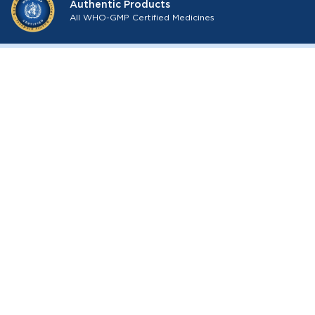
Authentic Products
All WHO-GMP Certified Medicines
About Medkart Pharmacy
Our Services
Browse by
Policies
Download the app for free
Follow Us On