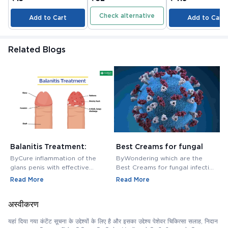
Check alternative
Add to Cart
Add to Cart
Related Blogs
Balanitis Treatment:
Best Creams for fungal
H
Medications, Antibiotics,
infection in private area -
M
ByCure inflammation of the
ByWondering which are the
B
and Creams
Buy Cream Online
M
glans penis with effective
Best Creams for fungal infection
M
balanitis treatment. Discover
in private area? Buy Fungal
f
Read More
Read More
R
best antibiotics, creams, and
Infection Creams Online at
c
medications for relief.
affordable range.
m
अस्वीकरण
यहां दिया गया कंटेंट सूचना के उद्देश्यों के लिए है और इसका उद्देश्य पेशेवर चिकित्सा सलाह, निदान