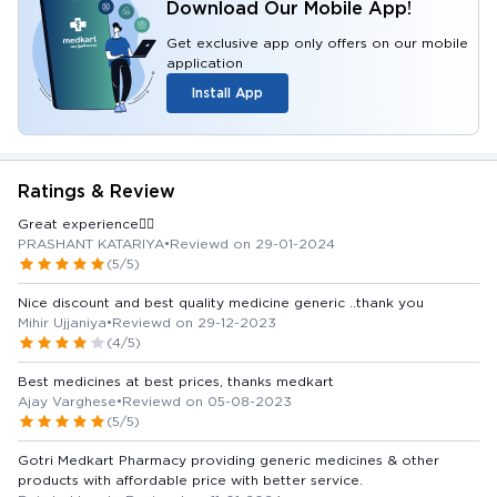
Download Our Mobile App!
Get exclusive app only offers on our mobile
application
Install App
Ratings & Review
Great experience👍🏻
PRASHANT KATARIYA
•
Reviewd on 29-01-2024
(5/5)
Nice discount and best quality medicine generic ..thank you
Mihir Ujjaniya
•
Reviewd on 29-12-2023
(4/5)
Best medicines at best prices, thanks medkart
Ajay Varghese
•
Reviewd on 05-08-2023
(5/5)
Gotri Medkart Pharmacy providing generic medicines & other
products with affordable price with better service.