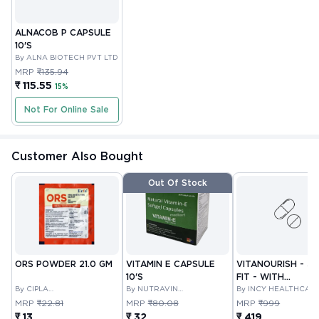
ALNACOB P CAPSULE
10'S
By ALNA BIOTECH PVT LTD
MRP
₹135.94
₹ 115.55
15%
Not For Online Sale
Customer Also Bought
Out Of Stock
ORS POWDER 21.0 GM
VITAMIN E CAPSULE
VITANOURISH - JO
10'S
FIT - WITH
By CIPLA
By NUTRAVIN
GLUCOSAMINE &
By INCY HEALTHCAR
PHARMACEUTICAL
LABORATORIES
LTD
BOSWELLIA FOR
MRP
₹22.81
MRP
₹80.08
MRP
₹999
COMPANY LIMITED
JOINTS TABLET 3
₹ 13
₹ 32
₹ 419