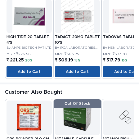
HIGH TIDE 20 TABLET
TADACT 20MG TABLET
TADOVAS TABLET 
4'S
10'S
By AMPS BIOTECH PVT LTD
By IPCA LABORATORIES
By MSN LABORATORI
LIMITED
PRIVATE LIMITED
MRP
₹276.56
MRP
₹363.75
MRP
₹373.87
₹ 221.25
₹ 309.19
₹ 317.79
20%
15%
15%
Add to Cart
Add to Cart
Add to Cart
Customer Also Bought
Out Of Stock
ORS POWDER 21.0 GM
VITAMIN E CAPSULE
VITANOURISH - JO