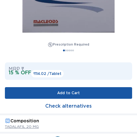
Prescription Required
MRP ₹
15 % OFF
₹114.02 /
Tablet
Add to Cart
Check alternatives
Composition
TADALAFIL 20 MG