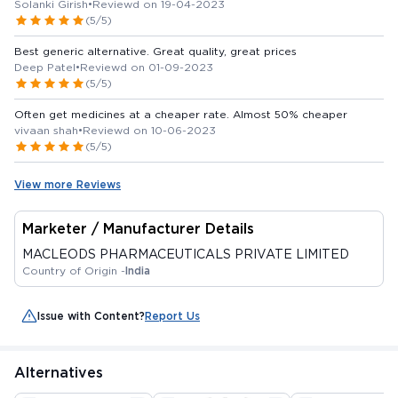
and both continent and power are same., everyone who buy their
Solanki Girish
•
Reviewd on 19-04-2023
monthly medicine from other medicine stores should visit medkart
(5/5)
and convert to generic medicine........ Best of luck medkart
Best generic alternative. Great quality, great prices
Deep Patel
•
Reviewd on 01-09-2023
(5/5)
Often get medicines at a cheaper rate. Almost 50% cheaper
vivaan shah
•
Reviewd on 10-06-2023
(5/5)
View more Reviews
Marketer / Manufacturer Details
MACLEODS PHARMACEUTICALS PRIVATE LIMITED
Country of Origin -
India
Issue with Content?
Report Us
Alternatives