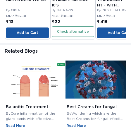
10'S
FIT - WITH
By CIPLA
By NUTRAVIN
GLUCOSAMINE &
By INCY HEALTHCAR
PHARMACEUTICAL
LABORATORIES
LTD
BOSWELLIA FOR
MRP
₹22.81
MRP
₹80.08
MRP
₹999
COMPANY LIMITED
JOINTS TABLET 3
₹ 13
₹ 32
₹ 419
Check alternative
Add to Cart
Add to Cart
Related Blogs
Balanitis Treatment:
Best Creams for fungal
H
Medications, Antibiotics,
infection in private area -
M
ByCure inflammation of the
ByWondering which are the
B
and Creams
Buy Cream Online
M
glans penis with effective
Best Creams for fungal infection
M
balanitis treatment. Discover
in private area? Buy Fungal
f
Read More
Read More
R
best antibiotics, creams, and
Infection Creams Online at
c