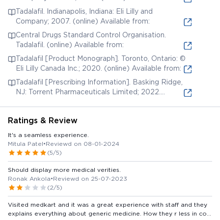
Tadalafil. Indianapolis, Indiana: Eli Lilly and
Company; 2007. (online) Available from:
Central Drugs Standard Control Organisation.
Tadalafil. (online) Available from:
Tadalafil [Product Monograph]. Toronto, Ontario: ©
Eli Lilly Canada Inc.; 2020. (online) Available from:
Tadalafil [Prescribing Information]. Basking Ridge,
NJ: Torrent Pharmaceuticals Limited; 2022.
(online) Available from:
Ratings & Review
It's a seamless experience.
Mitula Patel
•
Reviewd on 08-01-2024
(5/5)
Should display more medical verities.
Ronak Ankola
•
Reviewd on 25-07-2023
(2/5)
Visited medkart and it was a great experience with staff and they
explains everything about generic medicine. How they r less in cost