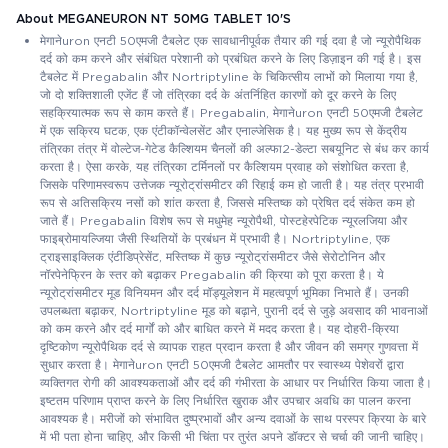
About MEGANEURON NT 50MG TABLET 10'S
मेगानेuron एनटी 50एमजी टैबलेट एक सावधानीपूर्वक तैयार की गई दवा है जो न्यूरोपैथिक
दर्द को कम करने और संबंधित परेशानी को प्रबंधित करने के लिए डिज़ाइन की गई है। इस
टैबलेट में Pregabalin और Nortriptyline के चिकित्सीय लाभों को मिलाया गया है,
जो दो शक्तिशाली एजेंट हैं जो तंत्रिका दर्द के अंतर्निहित कारणों को दूर करने के लिए
सहक्रियात्मक रूप से काम करते हैं। Pregabalin, मेगानेuron एनटी 50एमजी टैबलेट
में एक सक्रिय घटक, एक एंटीकॉन्वेलसेंट और एनाल्जेसिक है। यह मुख्य रूप से केंद्रीय
तंत्रिका तंत्र में वोल्टेज-गेटेड कैल्शियम चैनलों की अल्फा2-डेल्टा सबयूनिट से बंध कर कार्य
करता है। ऐसा करके, यह तंत्रिका टर्मिनलों पर कैल्शियम प्रवाह को संशोधित करता है,
जिसके परिणामस्वरूप उत्तेजक न्यूरोट्रांसमीटर की रिहाई कम हो जाती है। यह तंत्र प्रभावी
रूप से अतिसक्रिय नसों को शांत करता है, जिससे मस्तिष्क को प्रेषित दर्द संकेत कम हो
जाते हैं। Pregabalin विशेष रूप से मधुमेह न्यूरोपैथी, पोस्टहेरपेटिक न्यूरलजिया और
फाइब्रोमायल्जिया जैसी स्थितियों के प्रबंधन में प्रभावी है। Nortriptyline, एक
ट्राइसाइक्लिक एंटीडिप्रेसेंट, मस्तिष्क में कुछ न्यूरोट्रांसमीटर जैसे सेरोटोनिन और
नॉरपेनेफ्रिन के स्तर को बढ़ाकर Pregabalin की क्रिया को पूरा करता है। ये
न्यूरोट्रांसमीटर मूड विनियमन और दर्द मॉड्यूलेशन में महत्वपूर्ण भूमिका निभाते हैं। उनकी
उपलब्धता बढ़ाकर, Nortriptyline मूड को बढ़ाने, पुरानी दर्द से जुड़े अवसाद की भावनाओं
को कम करने और दर्द मार्गों को और बाधित करने में मदद करता है। यह दोहरी-क्रिया
दृष्टिकोण न्यूरोपैथिक दर्द से व्यापक राहत प्रदान करता है और जीवन की समग्र गुणवत्ता में
सुधार करता है। मेगानेuron एनटी 50एमजी टैबलेट आमतौर पर स्वास्थ्य पेशेवरों द्वारा
व्यक्तिगत रोगी की आवश्यकताओं और दर्द की गंभीरता के आधार पर निर्धारित किया जाता है।
इष्टतम परिणाम प्राप्त करने के लिए निर्धारित खुराक और उपचार अवधि का पालन करना
आवश्यक है। मरीजों को संभावित दुष्प्रभावों और अन्य दवाओं के साथ परस्पर क्रिया के बारे
में भी पता होना चाहिए, और किसी भी चिंता पर तुरंत अपने डॉक्टर से चर्चा की जानी चाहिए।