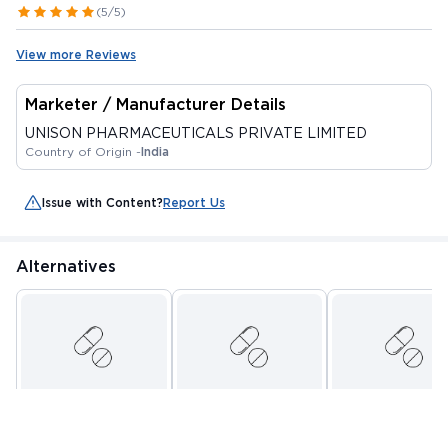
(5/5)
View more Reviews
Marketer / Manufacturer Details
UNISON PHARMACEUTICALS PRIVATE LIMITED
Country of Origin -
India
Issue with Content?
Report Us
Alternatives
HILGESTRONE SR 200
GUFIGEST SR 200MG
ANIN PRO 200 SR
TABLET 10'S
TABLET 10'S
TABLET 10'S
By HLL LIFECARE LIMITED
By GUFIC BIOSCIENCE
By IND SWIFT