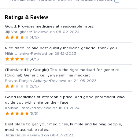
its efficacy, safety, and how it is used in the EU.
to pregabalin (PGTON SR 200MG TABLET 10'S
active ingredient)
Ratings & Review
Good. Provides medicines at reasonable rates.
Jiji Varughese
•
Reviewd on 08-02-2024
(4/5)
Nice discount and best quality medicine generic ..thank you
Mihir Ujjaniya
•
Reviewd on 29-12-2023
(4/5)
(Translated by Google) This is the right medkart for generics.
(Original) Generic ke liye ye sahi hai medkart
Pravas Ranjan Acharya
•
Reviewd on 24-05-2023
(2/5)
Good Medicines at affordable price. And good pharmacist who
guide you with smile on their face.
Kaushal Parekh
•
Reviewd on 18-01-2024
(5/5)
Best place to get your medicines, humble and helping people,
most reasonable rates.
Jatin Dave
•
Reviewd on 08-07-2023