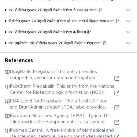
क्या पीजीटोन एसआर 200एमजी टैबलेट 10'एस से वजन बढ़ सकता है?
पीजीटोन एसआर 200एमजी टैबलेट 10'एस को काम करने में कितना समय लगता है?
क्या पीजीटोन एसआर 200एमजी टैबलेट 10'एस के विकल्प हैं?
क्या ड्यूजेस्टोन और पीजीटोन एसआर 200एमजी टैबलेट 10'एस समान हैं?
References
DrugBank: Pregabalin. This entry provides
comprehensive information on Pregabalin,
including its chemical structure, pharmacology,
PubChem: Pregabalin. This entry from the National
pharmacokinetics, and therapeutic uses. It is a
Center for Biotechnology Information (NCBI)
good source for understanding the drug's
provides detailed chemical information about
FDA Label for Pregabalin. The official US Food
mechanism of action and potential side effects.
Pregabalin, including its structure, identifiers, and
and Drug Administration (FDA) label provides
properties. It also links to related substances and
information on the indications, dosage,
European Medicines Agency (EMA) - Lyrica. This
literature.
administration, contraindications, warnings,
link provides the European public assessment
precautions, adverse reactions, and clinical studies
report (EPAR) for Lyrica, which contains detailed
PubMed Central. A free archive of biomedical and
of Pregabalin.
scientific information about the medicine, including
life sciences literature. Search for studies related