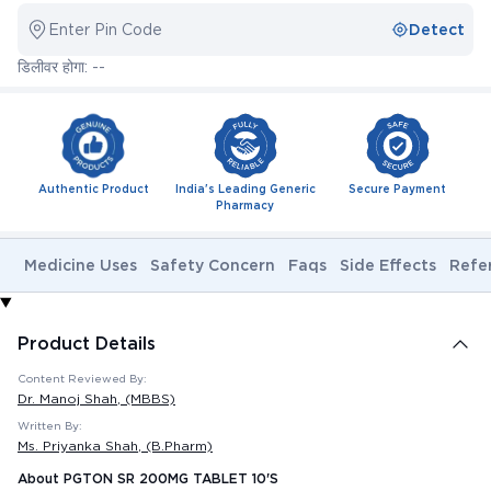
Enter Pin Code
Detect
डिलीवर होगा: --
Authentic Product
India's Leading Generic
Secure Payment
Pharmacy
Medicine Uses
Safety Concern
Faqs
Side Effects
Refe
Product Details
Content Reviewed By:
Dr. Manoj Shah
, (MBBS)
Written By:
Ms. Priyanka Shah
, (B.Pharm)
About PGTON SR 200MG TABLET 10'S