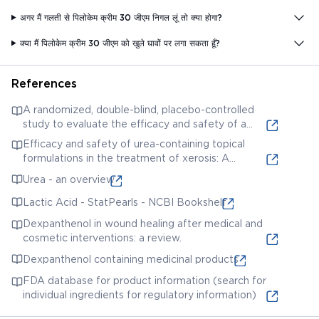
अगर मैं गलती से पिलोकेम क्रीम 30 जीएम निगल लूं तो क्या होगा?
क्या मैं पिलोकेम क्रीम 30 जीएम को खुले घावों पर लगा सकता हूँ?
References
A randomized, double-blind, placebo-controlled
study to evaluate the efficacy and safety of a
cream containing urea, lactic acid and
Efficacy and safety of urea-containing topical
dexpanthenol in the treatment of xerosis.
formulations in the treatment of xerosis: A
systematic review.
Urea - an overview
Lactic Acid - StatPearls - NCBI Bookshelf
Dexpanthenol in wound healing after medical and
cosmetic interventions: a review.
Dexpanthenol containing medicinal products
FDA database for product information (search for
individual ingredients for regulatory information)