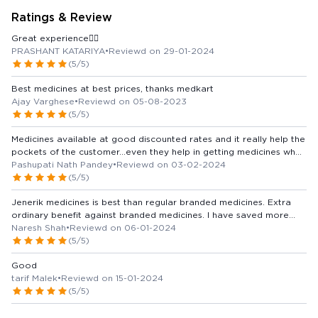
Ratings & Review
Great experience👍🏻
PRASHANT KATARIYA
•
Reviewd on 29-01-2024
(5/5)
Best medicines at best prices, thanks medkart
Ajay Varghese
•
Reviewd on 05-08-2023
(5/5)
Medicines available at good discounted rates and it really help the
pockets of the customer...even they help in getting medicines when
you order and give your number ..
Pashupati Nath Pandey
•
Reviewd on 03-02-2024
(5/5)
Jenerik medicines is best than regular branded medicines. Extra
ordinary benefit against branded medicines. I have saved more
than 80% against branded medicines.
Naresh Shah
•
Reviewd on 06-01-2024
(5/5)
Good
tarif Malek
•
Reviewd on 15-01-2024
(5/5)