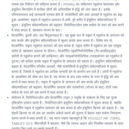
नामक एक रिसेप्टर को सक्रिय करता है। PPARγ का सक्रियण ग्लूकोज चयापचय और
इंसुलिन सिग्नलिंग में शामिल जीनों की अभिव्यक्ति में वृद्धि की ओर जाता है। इसके
परिणामस्वरूप कई लाभकारी प्रभाव होते हैं: मांसपेशियों और वसा ऊतकों में ग्लूकोज का बढ़ा
हुआ अवशोषण, यकृत में ग्लूकोज उत्पादन में कमी, पूरे शरीर में इंसुलिन संवेदनशीलता में
सुधार। इंसुलिन संवेदनशीलता को बढ़ाकर, पियोग्लिटाज़ोन रक्त शर्करा के स्तर को कम करने
में मदद करता है, खासकर भोजन के बाद।
मेटफ़ॉर्मिन, दूसरी ओर, एक बिगुआनाइड है। यह मुख्य रूप से यकृत में ग्लूकोज के उत्पादन को
कम करके और इंसुलिन संवेदनशीलता में सुधार करके काम करता है। विशेष रूप से,
मेटफ़ॉर्मिन: यकृत ग्लूकोज उत्पादन को कम करता है: यकृत शरीर में ग्लूकोज का एक प्रमुख
स्रोत है, खासकर उपवास के दौरान। मेटफ़ॉर्मिन ग्लूकोनियोजेनेसिस (गैर-कार्बोहाइड्रेट
स्रोतों से ग्लूकोज बनाने की प्रक्रिया) और ग्लाइकोजेनोलिसिस (ग्लाइकोजन का ग्लूकोज में
टूटना) को बाधित करके यकृत में ग्लूकोज के उत्पादन को दबाता है। इंसुलिन संवेदनशीलता
बढ़ाता है: मेटफ़ॉर्मिन परिधीय ऊतकों, जैसे मांसपेशियों में इंसुलिन संवेदनशीलता में सुधार
करता है, जिससे वे ग्लूकोज का अधिक प्रभावी ढंग से उपयोग कर पाते हैं। आंतों में ग्लूकोज
के अवशोषण को धीमा कर देता है: यह भोजन के बाद रक्त शर्करा के स्तर में वृद्धि को कम
करने में मदद करता है। यकृत में ग्लूकोज के उत्पादन को कम करके और इंसुलिन
संवेदनशीलता को बढ़ाकर, मेटफ़ॉर्मिन उपवास और प्रसवोत्तर (भोजन के बाद) दोनों रक्त
शर्करा के स्तर को कम करने में मदद करता है।
संयोजन में, पियोग्लिटाज़ोन और मेटफ़ॉर्मिन टाइप 2 मधुमेह के प्रबंधन के लिए एक पूरक
दृष्टिकोण प्रदान करते हैं। पियोग्लिटाज़ोन इंसुलिन संवेदनशीलता में सुधार करता है, जबकि
मेटफ़ॉर्मिन यकृत में ग्लूकोज उत्पादन को कम करता है और इंसुलिन क्रिया को बढ़ाता है। यह
दोहरी क्रिया या तो दवा का उपयोग अकेले करने की तुलना में बेहतर रक्त शर्करा नियंत्रण
प्राप्त करने में मदद करती है। यह ध्यान रखना महत्वपूर्ण है कि PIOGLIT MF 7.5MG
TABLET 10'S जीवनशैली में बदलाव, जैसे कि स्वस्थ आहार और नियमित व्यायाम के साथ
उपयोग किए जाने पर सबसे प्रभावी है।