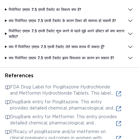
पियोग्लिट एमएफ 7.5 एमजी टैबलेट का विकल्प क्या है?
क्या पियोग्लिट एमएफ 7.5 एमजी टैबलेट के कारण लिवर की समस्या हो सकती है?
पियोग्लिट एमएफ 7.5 एमजी टैबलेट शुरू करने से पहले मुझे अपने डॉक्टर को क्या बताना
चाहिए?
क्या मैं पियोग्लिट एमएफ 7.5 एमजी टैबलेट लेते समय शराब पी सकता हूँ?
क्या पियोग्लिट एमएफ 7.5 एमजी टैबलेट हृदय विफलता का कारण बन सकता है?
References
FDA Drug Label for Pioglitazone Hydrochloride
and Metformin Hydrochloride Tablets. This label
provides detailed information about the drug,
DrugBank entry for Pioglitazone. This entry
including its composition, clinical pharmacology,
provides detailed chemical, pharmacological, and
indications and usage, contraindications, warnings
pharmaceutical information about Pioglitazone,
DrugBank entry for Metformin. This entry provides
and precautions, adverse reactions, drug
including its mechanism of action, absorption,
detailed chemical, pharmacological, and
interactions, and dosage and administration. It's a
metabolism, excretion, and drug interactions. It
pharmaceutical information about Metformin,
comprehensive resource for understanding the
Efficacy of pioglitazone and/or metformin on
also includes information on its therapeutic uses
including its mechanism of action, absorption,
drug's properties and effects.
clinical pregnancy outcomes in women with
and potential side effects.