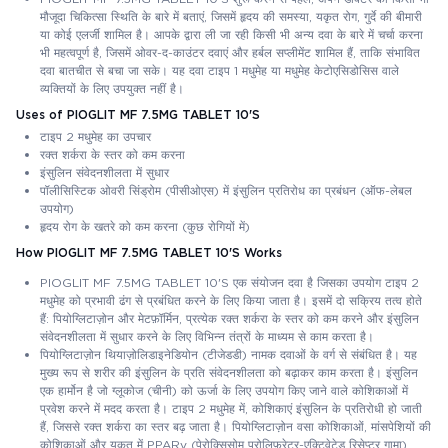
मौजूदा चिकित्सा स्थिति के बारे में बताएं, जिसमें हृदय की समस्या, यकृत रोग, गुर्दे की बीमारी
या कोई एलर्जी शामिल है। आपके द्वारा ली जा रही किसी भी अन्य दवा के बारे में चर्चा करना
भी महत्वपूर्ण है, जिसमें ओवर-द-काउंटर दवाएं और हर्बल सप्लीमेंट शामिल हैं, ताकि संभावित
दवा बातचीत से बचा जा सके। यह दवा टाइप 1 मधुमेह या मधुमेह केटोएसिडोसिस वाले
व्यक्तियों के लिए उपयुक्त नहीं है।
Uses of PIOGLIT MF 7.5MG TABLET 10'S
टाइप 2 मधुमेह का उपचार
रक्त शर्करा के स्तर को कम करना
इंसुलिन संवेदनशीलता में सुधार
पॉलीसिस्टिक ओवरी सिंड्रोम (पीसीओएस) में इंसुलिन प्रतिरोध का प्रबंधन (ऑफ-लेबल
उपयोग)
हृदय रोग के खतरे को कम करना (कुछ रोगियों में)
How PIOGLIT MF 7.5MG TABLET 10'S Works
PIOGLIT MF 7.5MG TABLET 10'S एक संयोजन दवा है जिसका उपयोग टाइप 2
मधुमेह को प्रभावी ढंग से प्रबंधित करने के लिए किया जाता है। इसमें दो सक्रिय तत्व होते
हैं: पियोग्लिटाज़ोन और मेटफ़ॉर्मिन, प्रत्येक रक्त शर्करा के स्तर को कम करने और इंसुलिन
संवेदनशीलता में सुधार करने के लिए विभिन्न तंत्रों के माध्यम से काम करता है।
पियोग्लिटाज़ोन थियाज़ोलिडाइनेडियोन (टीजेडडी) नामक दवाओं के वर्ग से संबंधित है। यह
मुख्य रूप से शरीर की इंसुलिन के प्रति संवेदनशीलता को बढ़ाकर काम करता है। इंसुलिन
एक हार्मोन है जो ग्लूकोज (चीनी) को ऊर्जा के लिए उपयोग किए जाने वाले कोशिकाओं में
प्रवेश करने में मदद करता है। टाइप 2 मधुमेह में, कोशिकाएं इंसुलिन के प्रतिरोधी हो जाती
हैं, जिससे रक्त शर्करा का स्तर बढ़ जाता है। पियोग्लिटाज़ोन वसा कोशिकाओं, मांसपेशियों की
कोशिकाओं और यकृत में PPARγ (पेरोक्सिसोम प्रोलिफ़रेटर-एक्टिवेटेड रिसेप्टर गामा)