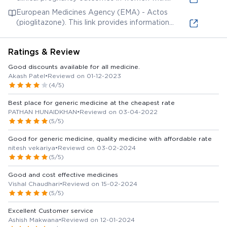
metabolism, excretion, and drug interactions. It
polycystic ovary syndrome: A systematic review
European Medicines Agency (EMA) - Actos
also includes information on its therapeutic uses
and network meta-analysis. This research article
(pioglitazone). This link provides information
and potential side effects.
discusses the efficacy of pioglitazone and
regarding the EMEA's review of pioglitazone-
metformin in treating women with polycystic ovary
containing medicines, including safety updates and
syndrome (PCOS).
Ratings & Review
regulatory actions. It discusses potential risks
associated with pioglitazone.
Good discounts available for all medicine.
Akash Patel
•
Reviewd on 01-12-2023
(4/5)
Best place for generic medicine at the cheapest rate
PATHAN HUNAIDKHAN
•
Reviewd on 03-04-2022
(5/5)
Good for generic medicine, quality medicine with affordable rate
nitesh vekariya
•
Reviewd on 03-02-2024
(5/5)
Good and cost effective medicines
Vishal Chaudhari
•
Reviewd on 15-02-2024
(5/5)
Excellent Customer service
Ashish Makwana
•
Reviewd on 12-01-2024