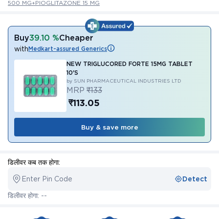
500 MG+PIOGLITAZONE 15 MG
Buy
39.10 %
Cheaper
with
Medkart-assured Generics
NEW TRIGLUCORED FORTE 15MG TABLET
10'S
by SUN PHARMACEUTICAL INDUSTRIES LTD
MRP
₹133
₹113.05
Buy & save more
डिलीवर कब तक होगा:
Enter Pin Code
Detect
डिलीवर होगा: --