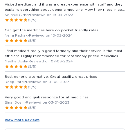
Visited medkart and it was a great experience with staff and they
explains everything about generic medicine. How they r less in cost
and both continent and power are same., everyone who buy their
Solanki Girish
•
Reviewd on 19-04-2023
monthly medicine from other medicine stores should visit medkart
(5/5)
and convert to generic medicine........ Best of luck medkart
Can get the medicines here on pocket friendly rates !
Neha Pathak
•
Reviewd on 10-02-2024
(5/5)
I find medcart really a good farmacy and their service is the most
efficient. Highly recommended for reasonably priced medicines
Medha Joshi
•
Reviewd on 07-03-2024
(5/5)
Best generic alternative. Great quality, great prices
Deep Patel
•
Reviewd on 01-09-2023
(5/5)
Very good and quik responce for all medicines
Binal Doshi
•
Reviewd on 03-01-2023
(5/5)
View more Reviews