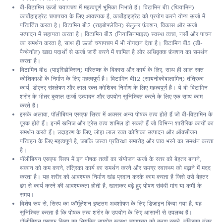
बी-विटामिन ऊर्जा चयापचय में महत्वपूर्ण भूमिका निभाते हैं। विटामिन बी1 (थियामिन)
कार्बोहाइड्रेट चयापचय के लिए आवश्यक है, कार्बोहाइड्रेट को प्रयोग करने योग्य ऊर्जा में
परिवर्तित करता है। विटामिन बी2 (राइबोफ्लेविन) सेलुलर फ़ंक्शन, विकास और ऊर्जा
उत्पादन में सहायता करता है। विटामिन बी3 (नियासिनमाइड) स्वस्थ त्वचा, नसों और पाचन
का समर्थन करता है, साथ ही ऊर्जा चयापचय में भी योगदान देता है। विटामिन बी5 (डी-
पैन्थेनॉल) खाद्य पदार्थों से ऊर्जा जारी करने में शामिल है और अधिवृक्क फ़ंक्शन का समर्थन
करता है।
विटामिन बी6 (पाइरिडोक्सिन) मस्तिष्क के विकास और कार्य के लिए, साथ ही लाल रक्त
कोशिकाओं के निर्माण के लिए महत्वपूर्ण है। विटामिन बी12 (सायनोकोबालामिन) तंत्रिका
कार्य, डीएनए संश्लेषण और लाल रक्त कोशिका निर्माण के लिए महत्वपूर्ण है। ये बी-विटामिन
शरीर के भीतर कुशल ऊर्जा उत्पादन और उपयोग सुनिश्चित करने के लिए एक साथ काम
करते हैं।
इसके अलावा, पॉलीबियन एसएफ सिरप में अक्सर अन्य पोषक तत्व होते हैं जो बी-विटामिन के
पूरक होते हैं। इनमें खनिज और ट्रेस तत्व शामिल हो सकते हैं जो विभिन्न शारीरिक कार्यों का
समर्थन करते हैं। उदाहरण के लिए, लोहा लाल रक्त कोशिका उत्पादन और ऑक्सीजन
परिवहन के लिए महत्वपूर्ण है, जबकि जस्ता प्रतिरक्षा समारोह और घाव भरने का समर्थन करता
है।
पॉलीबियन एसएफ सिरप में इन पोषक तत्वों का संयोजन ऊर्जा के स्तर को बेहतर बनाने,
थकान को कम करने, तंत्रिका कार्य का समर्थन करने और समग्र स्वास्थ्य को बढ़ाने में मदद
करता है। यह शरीर को आवश्यक निर्माण खंड प्रदान करके काम करता है जिसे उसे बेहतर
ढंग से कार्य करने की आवश्यकता होती है, खासकर बढ़े हुए पोषण संबंधी मांग या कमी के
समय।
विशेष रूप से, सिरप का फॉर्मूलेशन इष्टतम अवशोषण के लिए डिज़ाइन किया गया है, यह
सुनिश्चित करता है कि पोषक तत्व शरीर के उपयोग के लिए आसानी से उपलब्ध हैं।
पॉलीबियन एसएफ सिरप का नियमित उपयोग स्वस्थ चयापचय को बनाए रखने, तंत्रिका तंत्र