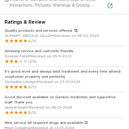
Interactions, Pictures, Warnings & Dosing -
WebMD
Ratings & Review
Quality products and services offered. 🥰
ALIMAMY ABDULAI JALLOH
•
Reviewd on 08-02-2024
(5/5)
Amazing service and customer friendly
Deepak Patel
•
Reviewd on 05-11-2022
(3/5)
It's good work and always best treatment and every time attend
coustomer properly and perfectly
Shraddha Landge
•
Reviewd on 23-01-2024
(5/5)
Good discount available on Generic medicines and supportive
staff. Thank you.
ujjawal bhatt
•
Reviewd on 08-01-2024
(5/5)
Nice service All required drugs are available 😊
Meet Dobariya
•
Reviewd on 13-01-2024