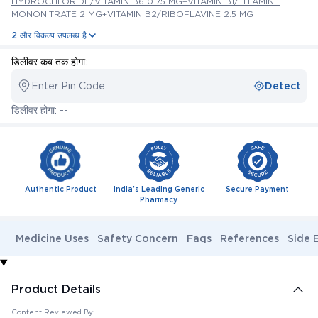
HYDROCHLORIDE/VITAMIN B6 0.75 MG+VITAMIN B1/THIAMINE
MONONITRATE 2 MG+VITAMIN B2/RIBOFLAVINE 2.5 MG
2 और विकल्प उपलब्ध है
डिलीवर कब तक होगा:
Enter Pin Code
Detect
डिलीवर होगा: --
Authentic Product
India's Leading Generic
Secure Payment
Pharmacy
Medicine Uses
Safety Concern
Faqs
References
Side 
Product Details
Content Reviewed By: