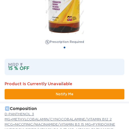
Prescription Required
MRP ₹
15 % OFF
Product Is Currently Unavailable
Notify Me
Composition
D-PANTHENOL 3
MG+METHYLCOBALAMIN/CYNOCOBALAMINE/VITAMIN B12 2
MCG+NICOTINIC/NIACINAMIDE/VITAMIN B3 15 MG+PYRIDOXINE