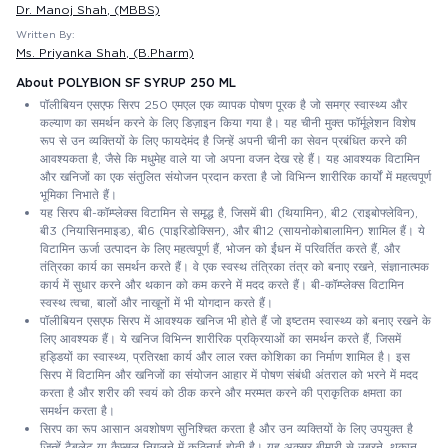
Dr. Manoj Shah
, (MBBS)
Written By:
Ms. Priyanka Shah
, (B.Pharm)
About POLYBION SF SYRUP 250 ML
पॉलीबियन एसएफ सिरप 250 एमएल एक व्यापक पोषण पूरक है जो समग्र स्वास्थ्य और
कल्याण का समर्थन करने के लिए डिज़ाइन किया गया है। यह चीनी मुक्त फॉर्मूलेशन विशेष
रूप से उन व्यक्तियों के लिए फायदेमंद है जिन्हें अपनी चीनी का सेवन प्रबंधित करने की
आवश्यकता है, जैसे कि मधुमेह वाले या जो अपना वजन देख रहे हैं। यह आवश्यक विटामिन
और खनिजों का एक संतुलित संयोजन प्रदान करता है जो विभिन्न शारीरिक कार्यों में महत्वपूर्ण
भूमिका निभाते हैं।
यह सिरप बी-कॉम्प्लेक्स विटामिन से समृद्ध है, जिसमें बी1 (थियामिन), बी2 (राइबोफ्लेविन),
बी3 (नियासिनमाइड), बी6 (पाइरिडोक्सिन), और बी12 (सायनोकोबालामिन) शामिल हैं। ये
विटामिन ऊर्जा उत्पादन के लिए महत्वपूर्ण हैं, भोजन को ईंधन में परिवर्तित करते हैं, और
तंत्रिका कार्य का समर्थन करते हैं। वे एक स्वस्थ तंत्रिका तंत्र को बनाए रखने, संज्ञानात्मक
कार्य में सुधार करने और थकान को कम करने में मदद करते हैं। बी-कॉम्प्लेक्स विटामिन
स्वस्थ त्वचा, बालों और नाखूनों में भी योगदान करते हैं।
पॉलीबियन एसएफ सिरप में आवश्यक खनिज भी होते हैं जो इष्टतम स्वास्थ्य को बनाए रखने के
लिए आवश्यक हैं। ये खनिज विभिन्न शारीरिक प्रक्रियाओं का समर्थन करते हैं, जिसमें
हड्डियों का स्वास्थ्य, प्रतिरक्षा कार्य और लाल रक्त कोशिका का निर्माण शामिल है। इस
सिरप में विटामिन और खनिजों का संयोजन आहार में पोषण संबंधी अंतराल को भरने में मदद
करता है और शरीर की स्वयं को ठीक करने और मरम्मत करने की प्राकृतिक क्षमता का
समर्थन करता है।
सिरप का रूप आसान अवशोषण सुनिश्चित करता है और उन व्यक्तियों के लिए उपयुक्त है
जिन्हें टैबलेट या कैप्सूल निगलने में कठिनाई होती है। यह अक्सर बीमारी से उबरने, थकान