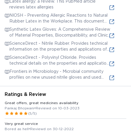
Latex allergy: a review. This PubMed article
examination gloves made from rubber or plastic.
reviews latex allergies
NIOSH - Preventing Allergic Reactions to Natural
Rubber Latex in the Workplace. This document
from NIOSH provides information on preventing
Synthetic Latex Gloves: A Comprehensive Review
allergic reactions to latex, a common material for
of Material Properties, Biocompatibility, and Clinical
examination gloves.
Applications. Reviews the properties of synthetic
ScienceDirect - Nitrile Rubber. Provides technical
latex gloves and their uses.
information on the properties and applications of
nitrile rubber.
ScienceDirect - Polyvinyl Chloride. Provides
technical details on the properties and applications
of PVC.
Frontiers in Microbiology - Microbial community
profiles on new unused nitrile gloves and used
nitrile gloves after routine clinical tasks. Discusses
microbial contamination on gloves
Ratings & Review
Great offers, great medicines availability
Pankaj Bhojwani
•
Reviewd on 10-03-2023
(5/5)
Very great service
Bored as hell
•
Reviewd on 30-12-2022