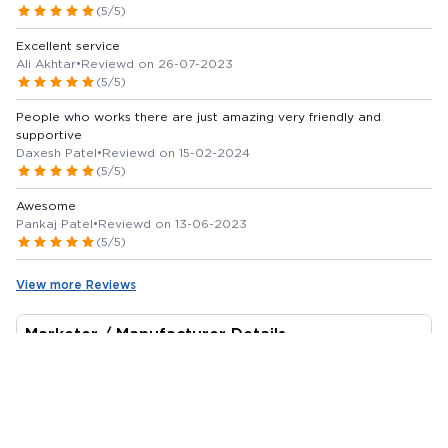
(5/5)
Excellent service
Ali Akhtar
•
Reviewd on 26-07-2023
(5/5)
People who works there are just amazing very friendly and
supportive
Daxesh Patel
•
Reviewd on 15-02-2024
(5/5)
Awesome
Pankaj Patel
•
Reviewd on 13-06-2023
(5/5)
View more Reviews
Marketer / Manufacturer Details
SURGICAL
Country of Origin -
India
Issue with Content?
Report Us