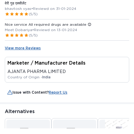
वेरी गुड एक्सीलेंट
bhavtosh vyas
•
Reviewd on 31-01-2024
(5/5)
Nice service All required drugs are available 😊
Meet Dobariya
•
Reviewd on 13-01-2024
(5/5)
View more Reviews
Marketer / Manufacturer Details
AJANTA PHARMA LIMITED
Country of Origin -
India
Issue with Content?
Report Us
Alternatives