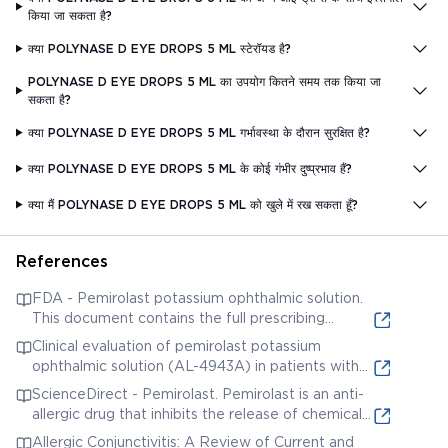
किया जा सकता है?
क्या POLYNASE D EYE DROPS 5 ML स्टेरॉयड है?
POLYNASE D EYE DROPS 5 ML का उपयोग कितने समय तक किया जा
सकता है?
क्या POLYNASE D EYE DROPS 5 ML गर्भावस्था के दौरान सुरक्षित है?
क्या POLYNASE D EYE DROPS 5 ML के कोई गंभीर दुष्प्रभाव हैं?
क्या मैं POLYNASE D EYE DROPS 5 ML को खुले में रख सकता हूँ?
References
FDA - Pemirolast potassium ophthalmic solution.
This document contains the full prescribing
information for Pemirolast potassium ophthalmic
Clinical evaluation of pemirolast potassium
solution, including details on its mechanism of
ophthalmic solution (AL-4943A) in patients with
action, clinical studies, adverse effects, and
allergic conjunctivitis. This study evaluates the
ScienceDirect - Pemirolast. Pemirolast is an anti-
dosage.
efficacy and safety of pemirolast potassium
allergic drug that inhibits the release of chemical
ophthalmic solution in treating allergic
mediators, such as histamine and leukotrienes,
Allergic Conjunctivitis: A Review of Current and
conjunctivitis.