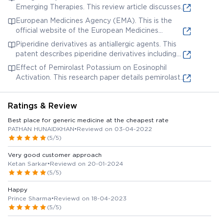
from mast cells. It is available as an ophthalmic
Emerging Therapies. This review article discusses
solution and is used to treat allergic conjunctivitis.
various treatments for allergic conjunctivitis,
European Medicines Agency (EMA). This is the
including antihistamines, mast cell stabilizers, and
official website of the European Medicines
corticosteroids.
Agency. Search for the specific eye drop
Piperidine derivatives as antiallergic agents. This
ingredients to find relevant research/technical
patent describes piperidine derivatives including
data.
Pemirolast and their preparation for use as
Effect of Pemirolast Potassium on Eosinophil
antiallergic agents.
Activation. This research paper details pemirolast
potassium's effect on eosinophil activation,
providing insights into its anti-allergic mechanism.
Ratings & Review
Best place for generic medicine at the cheapest rate
PATHAN HUNAIDKHAN
•
Reviewd on 03-04-2022
(5/5)
Very good customer approach
Ketan Sarkar
•
Reviewd on 20-01-2024
(5/5)
Happy
Prince Sharma
•
Reviewd on 18-04-2023
(5/5)