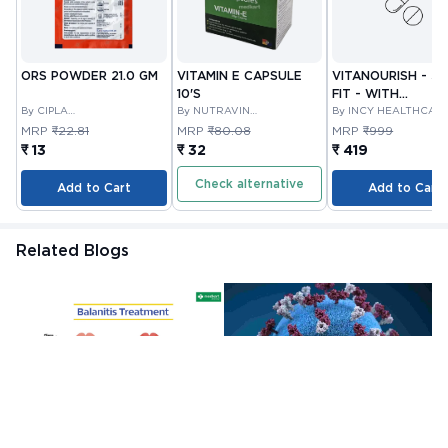
ORS POWDER 21.0 GM
VITAMIN E CAPSULE
VITANOURISH - JO
10'S
FIT - WITH
By CIPLA
By NUTRAVIN
GLUCOSAMINE &
By INCY HEALTHCAR
PHARMACEUTICAL
LABORATORIES
LTD
BOSWELLIA FOR
MRP
₹22.81
MRP
₹80.08
MRP
₹999
COMPANY LIMITED
JOINTS TABLET 3
₹ 13
₹ 32
₹ 419
Check alternative
Add to Cart
Add to Cart
Related Blogs
Balanitis Treatment:
Best Creams for fungal
H