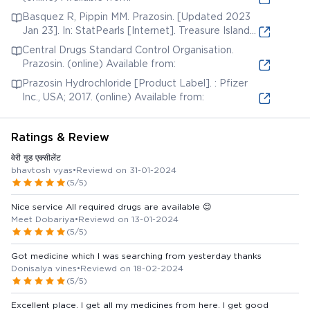
Basquez R, Pippin MM. Prazosin. [Updated 2023
Jan 23]. In: StatPearls [Internet]. Treasure Island
(FL): StatPearls Publishing; 2023. (online) Available
Central Drugs Standard Control Organisation.
from:
Prazosin. (online) Available from:
Prazosin Hydrochloride [Product Label]. : Pfizer
Inc., USA; 2017. (online) Available from:
Ratings & Review
वेरी गुड एक्सीलेंट
bhavtosh vyas
•
Reviewd on 31-01-2024
(5/5)
Nice service All required drugs are available 😊
Meet Dobariya
•
Reviewd on 13-01-2024
(5/5)
Got medicine which I was searching from yesterday thanks
Donisalya vines
•
Reviewd on 18-02-2024
(5/5)
Excellent place. I get all my medicines from here. I get good