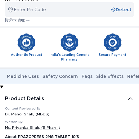
Enter Pin Code
Detect
डिलीवर होगा: --
Authentic Product
India's Leading Generic
Secure Payment
Pharmacy
Medicine Uses
Safety Concern
Faqs
Side Effects
Refe
Product Details
Content Reviewed By:
Dr. Manoj Shah
, (MBBS)
Written By:
Ms. Priyanka Shah
, (B.Pharm)
About PRAZOPRESS 2MG TABLET 10'S