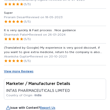
(5/5)
Super
Piraram Desai
•
Reviewd on 18-05-2023
(5/5)
It is very quickly & Fast process . Nice guidance
Dharmesh Patel
•
Reviewd on 26-01-2024
(5/5)
(Translated by Google) My experience is very good discount, if
you want to give extra medicine, return to the company is also
available and on time per home delivery, after 2 days of ordering,
Akanksha Gupta
•
Reviewd on 20-10-2023
other medicines are also available if the medicine is not your pass
(5/5)
and it is clear that it is there. itna discount available (Original) My
experience is very good discount Bhi achha dete extra medicine
View more Reviews
company me return Bhi ho jati hai aur time per home delivery Bhi
hoti order dene ke 2din ke ander medicine available bhi ho jati hai
yadi medicine na ho unke pass and clear bolte hai ki is per itna
Marketer / Manufacturer Details
discount milega
INTAS PHARMACEUTICALS LIMITED
Country of Origin -
India
Issue with Content?
Report Us