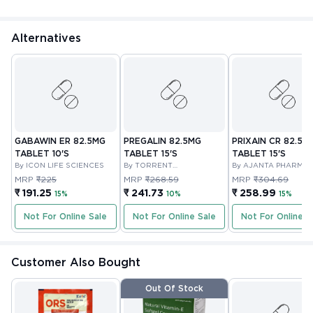
Alternatives
GABAWIN ER 82.5MG
PREGALIN 82.5MG
PRIXAIN CR 82.5M
TABLET 10'S
TABLET 15'S
TABLET 15'S
By ICON LIFE SCIENCES
By TORRENT
By AJANTA PHARMA
PHARMACEUTICALS
LIMITED
MRP
₹225
MRP
₹268.59
MRP
₹304.69
LIMITED
₹ 191.25
₹ 241.73
₹ 258.99
15%
10%
15%
Not For Online Sale
Not For Online Sale
Not For Online S
Customer Also Bought
Out Of Stock