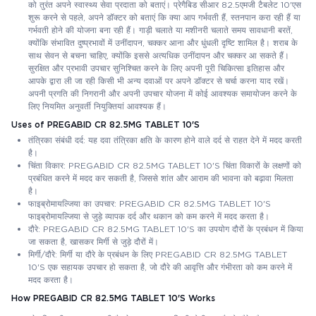
को तुरंत अपने स्वास्थ्य सेवा प्रदाता को बताएं। प्रेगैबिड सीआर 82.5एमजी टैबलेट 10'एस
शुरू करने से पहले, अपने डॉक्टर को बताएं कि क्या आप गर्भवती हैं, स्तनपान करा रही हैं या
गर्भवती होने की योजना बना रही हैं। गाड़ी चलाते या मशीनरी चलाते समय सावधानी बरतें,
क्योंकि संभावित दुष्प्रभावों में उनींदापन, चक्कर आना और धुंधली दृष्टि शामिल है। शराब के
साथ सेवन से बचना चाहिए, क्योंकि इससे अत्यधिक उनींदापन और चक्कर आ सकते हैं।
सुरक्षित और प्रभावी उपचार सुनिश्चित करने के लिए अपनी पूरी चिकित्सा इतिहास और
आपके द्वारा ली जा रही किसी भी अन्य दवाओं पर अपने डॉक्टर से चर्चा करना याद रखें।
अपनी प्रगति की निगरानी और अपनी उपचार योजना में कोई आवश्यक समायोजन करने के
लिए नियमित अनुवर्ती नियुक्तियां आवश्यक हैं।
Uses of PREGABID CR 82.5MG TABLET 10'S
तंत्रिका संबंधी दर्द: यह दवा तंत्रिका क्षति के कारण होने वाले दर्द से राहत देने में मदद करती
है।
चिंता विकार: PREGABID CR 82.5MG TABLET 10'S चिंता विकारों के लक्षणों को
प्रबंधित करने में मदद कर सकती है, जिससे शांत और आराम की भावना को बढ़ावा मिलता
है।
फाइब्रोमायल्जिया का उपचार: PREGABID CR 82.5MG TABLET 10'S
फाइब्रोमायल्जिया से जुड़े व्यापक दर्द और थकान को कम करने में मदद करता है।
दौरे: PREGABID CR 82.5MG TABLET 10'S का उपयोग दौरों के प्रबंधन में किया
जा सकता है, खासकर मिर्गी से जुड़े दौरों में।
मिर्गी/दौरे: मिर्गी या दौरे के प्रबंधन के लिए PREGABID CR 82.5MG TABLET
10'S एक सहायक उपचार हो सकता है, जो दौरे की आवृत्ति और गंभीरता को कम करने में
मदद करता है।
How PREGABID CR 82.5MG TABLET 10'S Works