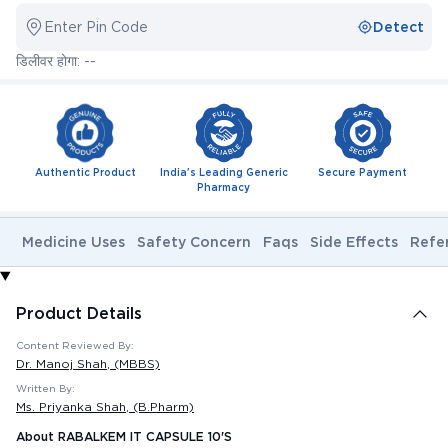
Enter Pin Code
Detect
डिलीवर होगा: --
Authentic Product
India's Leading Generic
Secure Payment
Pharmacy
Medicine Uses
Safety Concern
Faqs
Side Effects
Refe
Product Details
Content Reviewed By:
Dr. Manoj Shah
, (MBBS)
Written By:
Ms. Priyanka Shah
, (B.Pharm)
About RABALKEM IT CAPSULE 10'S