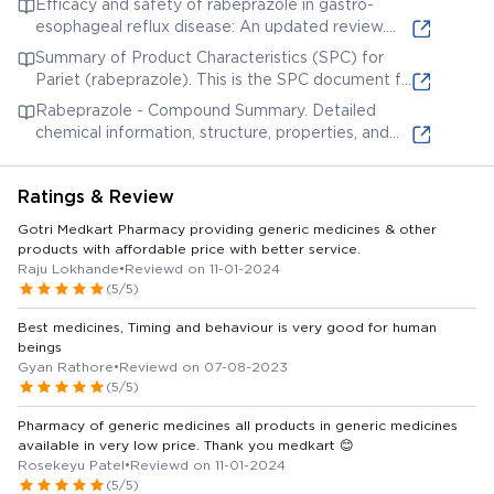
Efficacy and safety of rabeprazole in gastro-
interactions.
esophageal reflux disease: An updated review.
This review article discusses the efficacy and
Summary of Product Characteristics (SPC) for
safety of rabeprazole in treating gastro-
Pariet (rabeprazole). This is the SPC document for
esophageal reflux disease (GERD).
Pariet, a brand name for rabeprazole, providing
Rabeprazole - Compound Summary. Detailed
detailed information for healthcare professionals.
chemical information, structure, properties, and
safety data for Rabeprazole from the National
Center for Biotechnology Information.
Ratings & Review
Gotri Medkart Pharmacy providing generic medicines & other
products with affordable price with better service.
Raju Lokhande
•
Reviewd on 11-01-2024
(5/5)
Best medicines, Timing and behaviour is very good for human
beings
Gyan Rathore
•
Reviewd on 07-08-2023
(5/5)
Pharmacy of generic medicines all products in generic medicines
available in very low price. Thank you medkart 😊
Rosekeyu Patel
•
Reviewd on 11-01-2024
(5/5)