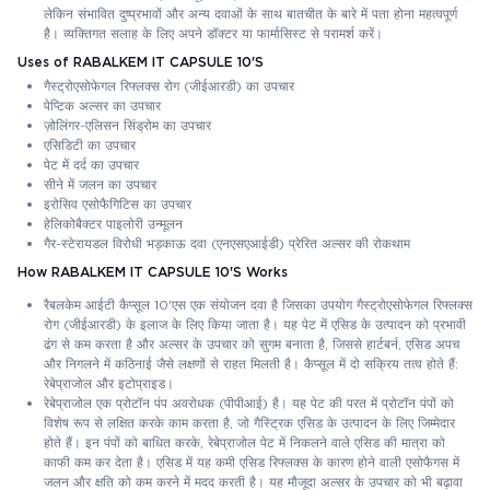
लेकिन संभावित दुष्प्रभावों और अन्य दवाओं के साथ बातचीत के बारे में पता होना महत्वपूर्ण
है। व्यक्तिगत सलाह के लिए अपने डॉक्टर या फार्मासिस्ट से परामर्श करें।
Uses of RABALKEM IT CAPSULE 10'S
गैस्ट्रोएसोफेगल रिफ्लक्स रोग (जीईआरडी) का उपचार
पेप्टिक अल्सर का उपचार
ज़ोलिंगर-एलिसन सिंड्रोम का उपचार
एसिडिटी का उपचार
पेट में दर्द का उपचार
सीने में जलन का उपचार
इरोसिव एसोफैगिटिस का उपचार
हेलिकोबैक्टर पाइलोरी उन्मूलन
गैर-स्टेरायडल विरोधी भड़काऊ दवा (एनएसएआईडी) प्रेरित अल्सर की रोकथाम
How RABALKEM IT CAPSULE 10'S Works
रैबलकेम आईटी कैप्सूल 10'एस एक संयोजन दवा है जिसका उपयोग गैस्ट्रोएसोफेगल रिफ्लक्स
रोग (जीईआरडी) के इलाज के लिए किया जाता है। यह पेट में एसिड के उत्पादन को प्रभावी
ढंग से कम करता है और अल्सर के उपचार को सुगम बनाता है, जिससे हार्टबर्न, एसिड अपच
और निगलने में कठिनाई जैसे लक्षणों से राहत मिलती है। कैप्सूल में दो सक्रिय तत्व होते हैं:
रेबेप्राजोल और इटोप्राइड।
रेबेप्राजोल एक प्रोटॉन पंप अवरोधक (पीपीआई) है। यह पेट की परत में प्रोटॉन पंपों को
विशेष रूप से लक्षित करके काम करता है, जो गैस्ट्रिक एसिड के उत्पादन के लिए जिम्मेदार
होते हैं। इन पंपों को बाधित करके, रेबेप्राजोल पेट में निकलने वाले एसिड की मात्रा को
काफी कम कर देता है। एसिड में यह कमी एसिड रिफ्लक्स के कारण होने वाली एसोफैगस में
जलन और क्षति को कम करने में मदद करती है। यह मौजूदा अल्सर के उपचार को भी बढ़ावा