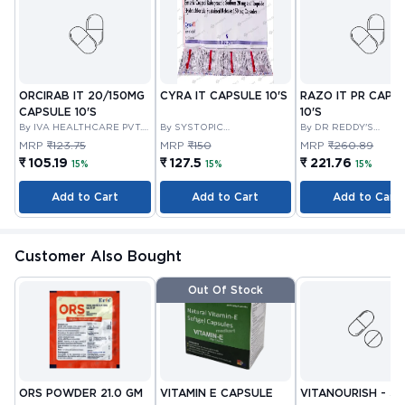
ORCIRAB IT 20/150MG
CYRA IT CAPSULE 10'S
RAZO IT PR CAPS
CAPSULE 10'S
10'S
By IVA HEALTHCARE PVT.
By SYSTOPIC
By DR REDDY'S
LTD.
LABORATORIES PRIVATE
LABORATORIES LIMI
MRP
₹123.75
MRP
₹150
MRP
₹260.89
LIMITED
₹ 105.19
₹ 127.5
₹ 221.76
15%
15%
15%
Add to Cart
Add to Cart
Add to Cart
Customer Also Bought
Out Of Stock
ORS POWDER 21.0 GM
VITAMIN E CAPSULE
VITANOURISH - JO