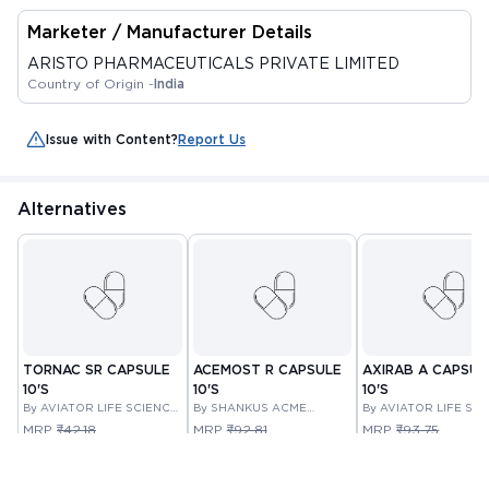
Marketer / Manufacturer Details
ARISTO PHARMACEUTICALS PRIVATE LIMITED
Country of Origin -
India
Issue with Content?
Report Us
Alternatives
TORNAC SR CAPSULE
ACEMOST R CAPSULE
AXIRAB A CAPSUL
10'S
10'S
10'S
By AVIATOR LIFE SCIENCE
By SHANKUS ACME
By AVIATOR LIFE SC
PRIVATE LIMITED
PHARMA PRIVATE LIMITED
PRIVATE LIMITED
MRP
₹42.18
MRP
₹92.81
MRP
₹93.75
₹ 35.85
₹ 78.89
₹ 79.69
15.01%
15%
15%