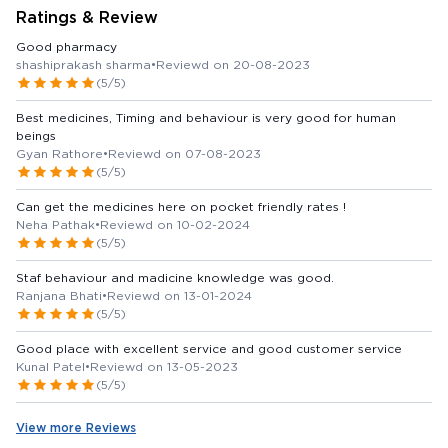
Ratings & Review
Good pharmacy
shashiprakash sharma
•
Reviewd on 20-08-2023
(5/5)
Best medicines, Timing and behaviour is very good for human
beings
Gyan Rathore
•
Reviewd on 07-08-2023
(5/5)
Can get the medicines here on pocket friendly rates !
Neha Pathak
•
Reviewd on 10-02-2024
(5/5)
Staf behaviour and madicine knowledge was good.
Ranjana Bhati
•
Reviewd on 13-01-2024
(5/5)
Good place with excellent service and good customer service
Kunal Patel
•
Reviewd on 13-05-2023
(5/5)
View more Reviews