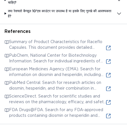
चाहिए?
क्या रेसफ्लो कैप्सूल 10'एस काउंटर पर उपलब्ध है या इसके लिए नुस्खे की आवश्यकता
है?
References
Summary of Product Characteristics for Raceflo
Capsules. This document provides detailed
technical information about the medication,
PubChem, National Center for Biotechnology
including its composition, pharmacological
Information. Search for individual ingredients of
properties, and clinical data.
Raceflo Capsules (e.g., diosmin, hesperidin) to find
European Medicines Agency (EMA). Search for
chemical properties, safety data, and related
information on diosmin and hesperidin, including
research.
scientific assessments and regulatory information.
PubMed Central. Search for research articles on
diosmin, hesperidin, and their combination in
treating venous insufficiency and related
ScienceDirect. Search for scientific studies and
conditions. Use keywords like 'diosmin hesperidin
reviews on the pharmacology, efficacy, and safety
clinical trial,' 'micronized purified flavonoid fraction,'
of diosmin and hesperidin.
FDA Drugs@FDA. Search for any FDA-approved
and 'chronic venous disease.'
products containing diosmin or hesperidin and
access related documents.