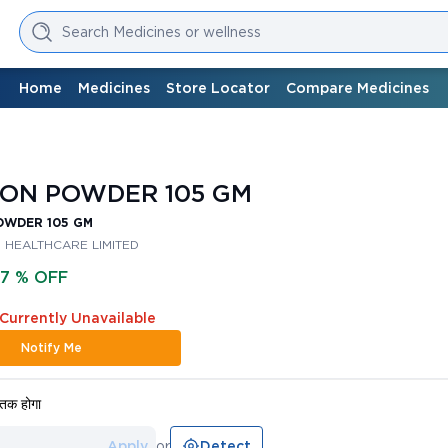
Search Medicines or wellness
Home
Medicines
Store Locator
Compare Medicines
ON POWDER 105 GM
OWDER 105 GM
 HEALTHCARE LIMITED
17 % OFF
 Currently Unavailable
Notify Me
तक होगा
Apply
or
Detect