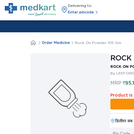
Delivering to
Enter pincode
Order Medicine
Rock On Powder 105 Gm
ROCK 
ROCK ON P
By LEEFORD
MRP
₹
95.
Product Is
डिलीवर कब 