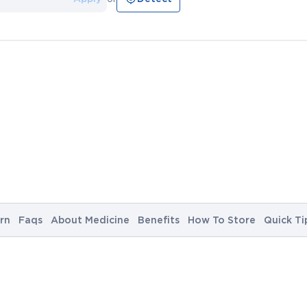
rn
Faqs
About Medicine
Benefits
How To Store
Quick Ti