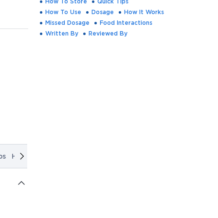
How To Store
Quick Tips
How To Use
Dosage
How It Works
Missed Dosage
Food Interactions
Written By
Reviewed By
ps
How To Use
Dosage
How It Works
Missed Dosage
Foo