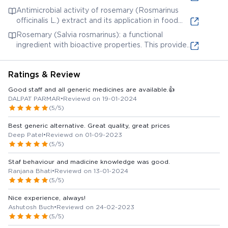
potential ingredient, which might be relevant given
Minced Beef. This source discusses rosemary
Antimicrobial activity of rosemary (Rosmarinus
the user query about ROMOVAC SET 14.
extract, which could be a component of
officinalis L.) extract and its application in food
ROMOVAC SET 14, and its effects on meat quality.
preservation. This article explores the antimicrobial
Rosemary (Salvia rosmarinus): a functional
properties of rosemary extract, a potential
ingredient with bioactive properties. This provides
ingredient in ROMOVAC SET 14, and its use in food
information on the bioactive properties of
preservation.
rosemary which can be helpful in understanding
Ratings & Review
ROMOVAC SET 14, if it contains rosemary.
Good staff and all generic medicines are available.👍
DALPAT PARMAR
•
Reviewd on 19-01-2024
(5/5)
Best generic alternative. Great quality, great prices
Deep Patel
•
Reviewd on 01-09-2023
(5/5)
Staf behaviour and madicine knowledge was good.
Ranjana Bhati
•
Reviewd on 13-01-2024
(5/5)
Nice experience, always!
Ashutosh Buch
•
Reviewd on 24-02-2023
(5/5)