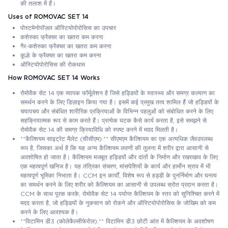
की तलाश में हैं।
Uses of ROMOVAC SET 14
पोस्टमेनोपॉज़ल ऑस्टियोपोरोसिस का उपचार
कशेरुका फ्रैक्चर का खतरा कम करना
गैर-कशेरुका फ्रैक्चर का खतरा कम करना
कूल्हे के फ्रैक्चर का खतरा कम करना
ऑस्टियोपोरोसिस की रोकथाम
How ROMOVAC SET 14 Works
रोमोवैक सेट 14 एक व्यापक फॉर्मूलेशन है जिसे हड्डियों के स्वास्थ्य और समग्र कल्याण का
समर्थन करने के लिए डिज़ाइन किया गया है। इसमें कई प्रमुख तत्व शामिल हैं जो हड्डियों के
चयापचय और संबंधित शारीरिक प्रक्रियाओं के विभिन्न पहलुओं को संबोधित करने के लिए
सहक्रियात्मक रूप से काम करते हैं। प्रत्येक घटक कैसे कार्य करता है, इसे समझने से
रोमोवैक सेट 14 की समग्र क्रियाविधि को स्पष्ट करने में मदद मिलती है।
**कैल्शियम साइट्रेट मैलेट (सीसीएम):** सीएमएम कैल्शियम का एक अत्यधिक जैवउपलब्ध
रूप है, जिसका अर्थ है कि यह अन्य कैल्शियम लवणों की तुलना में शरीर द्वारा आसानी से
अवशोषित हो जाता है। कैल्शियम मजबूत हड्डियों और दांतों के निर्माण और रखरखाव के लिए
एक महत्वपूर्ण खनिज है। यह तंत्रिका संचरण, मांसपेशियों के कार्य और हार्मोन स्राव में भी
महत्वपूर्ण भूमिका निभाता है। CCM इन कार्यों, विशेष रूप से हड्डी के पुनर्निर्माण और घनत्व
का समर्थन करने के लिए शरीर को कैल्शियम का आसानी से उपलब्ध स्रोत प्रदान करता है।
CCM के साथ पूरक करके, रोमोवैक सेट 14 पर्याप्त कैल्शियम के स्तर को सुनिश्चित करने में
मदद करता है, जो हड्डियों के नुकसान को रोकने और ऑस्टियोपोरोसिस के जोखिम को कम
करने के लिए आवश्यक है।
**विटामिन डी3 (कोलेकैल्सीफेरोल):** विटामिन डी3 छोटी आंत में कैल्शियम के अवशोषण