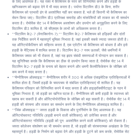
के लिए आवश्यक है। यह रक्त में कैल्शियम के स्तर को विनियमित करने और हड्डी के
खनिजकरण को बढ़ावा देने में भी मदद करता है। पर्याप्त विटामिन डी3 के बिना, शरीर
कैल्शियम को प्रभावी ढंग से अवशोषित नहीं कर सकता है, भले ही कितनी भी कैल्शियम का
सेवन किया जाए। विटामिन डी3 प्रतिरक्षा समारोह और मांसपेशियों की ताकत का भी समर्थन
करता है। रोमोवैक सेट 14 में कैल्शियम अवशोषण और उपयोग को अनुकूलित करने के लिए
विटामिन डी3 शामिल है, जो सीएमएम के लाभों को अधिकतम करता है।
**विटामिन के2-7 (मेनाक्विनोन-7):** विटामिन के2-7 कैल्शियम को हड्डियों और दांतों
तक निर्देशित करने में महत्वपूर्ण भूमिका निभाता है, जहां इसकी सबसे ज्यादा जरूरत होती है।
यह ऑस्टियोकैल्सिन को सक्रिय करता है, एक प्रोटीन जो कैल्शियम को बांधता है और इसे
हड्डी के मैट्रिक्स में शामिल करता है। विटामिन के2-7 नरम ऊतकों, जैसे धमनियों में
कैल्शियम जमाव को भी रोकता है, जहां यह हृदय संबंधी समस्याओं में योगदान कर सकता है।
यह सुनिश्चित करके कि कैल्शियम का ठीक से उपयोग किया जाता है, रोमोवैक सेट 14 में
विटामिन के2-7 हड्डी के घनत्व को बेहतर बनाने और धमनी कैल्सीफिकेशन के जोखिम को
कम करने में मदद करता है।
**मैग्नीशियम ऑक्साइड:** मैग्नीशियम शरीर में 300 से अधिक एंजाइमेटिक प्रतिक्रियाओं में
शामिल होता है, जिसमें हड्डी के चयापचय से संबंधित प्रतिक्रियाएं भी शामिल हैं। यह
कैल्शियम परिवहन को विनियमित करने में मदद करता है और हाइड्रॉक्सीपैटाइट के गठन में
भूमिका निभाता है, जो हड्डी का खनिज घटक है। मैग्नीशियम की कमी हड्डी के स्वास्थ्य को
खराब कर सकती है और ऑस्टियोपोरोसिस के जोखिम को बढ़ा सकती है। रोमोवैक सेट 14 में
हड्डी की संरचना और ताकत का समर्थन करने के लिए मैग्नीशियम ऑक्साइड शामिल है।
**जिंक ऑक्साइड:** जस्ता हड्डी के विकास और पुनर्निर्माण के लिए आवश्यक है। यह
ऑस्टियोब्लास्ट गतिविधि (हड्डी बनाने वाली कोशिकाएं) को उत्तेजित करता है और
ऑस्टियोक्लास्ट गतिविधि (हड्डी को पुन: अवशोषित करने वाली कोशिकाएं) को रोकता है।
जस्ता कोलेजन संश्लेषण का भी समर्थन करता है, जो हड्डी की संरचनात्मक अखंडता के लिए
महत्वपूर्ण है। हड्डी के निर्माण को बढ़ावा देने और हड्डी के टूटने को कम करके, रोमोवैक सेट