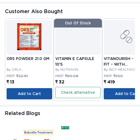
Customer Also Bought
Out Of Stock
ORS POWDER 21.0 GM
VITAMIN E CAPSULE
VITANOURISH - JO
10'S
FIT - WITH
By CIPLA
By NUTRAVIN
GLUCOSAMINE &
By INCY HEALTHCAR
PHARMACEUTICAL
LABORATORIES
LTD
BOSWELLIA FOR
MRP
₹22.81
MRP
₹80.08
MRP
₹999
COMPANY LIMITED
JOINTS TABLET 3
₹ 13
₹ 32
₹ 419
Check alternative
Add to Cart
Add to Cart
Related Blogs