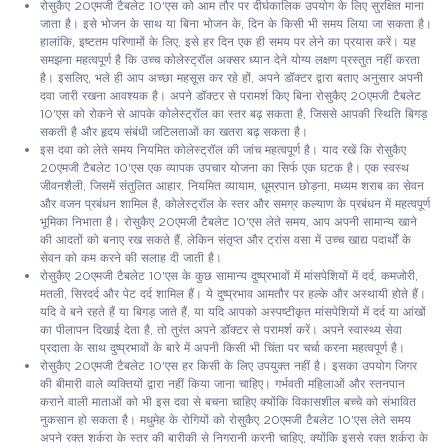
रोसुकैए 20एमजी टैबलेट 10'एस को आम तौर पर दीर्घकालिक उपयोग के लिए सुरक्षित माना
जाता है। इसे भोजन के साथ या बिना भोजन के, दिन के किसी भी समय लिया जा सकता है।
हालांकि, इष्टतम परिणामों के लिए, इसे हर दिन एक ही समय पर लेने का प्रयास करें। यह
समझना महत्वपूर्ण है कि उच्च कोलेस्ट्रॉल अक्सर ध्यान देने योग्य लक्षण प्रस्तुत नहीं करता
है। इसलिए, भले ही आप अच्छा महसूस कर रहे हों, अपने डॉक्टर द्वारा बताए अनुसार अपनी
दवा जारी रखना आवश्यक है। अपने डॉक्टर से परामर्श किए बिना रोसुकैए 20एमजी टैबलेट
10'एस को रोकने से आपके कोलेस्ट्रॉल का स्तर बढ़ सकता है, जिससे आपकी स्थिति बिगड़
सकती है और हृदय संबंधी जटिलताओं का खतरा बढ़ सकता है।
इस दवा को लेते समय नियमित कोलेस्ट्रॉल की जांच महत्वपूर्ण है। याद रखें कि रोसुकैए
20एमजी टैबलेट 10'एस एक व्यापक उपचार योजना का सिर्फ एक घटक है। एक स्वस्थ
जीवनशैली, जिसमें संतुलित आहार, नियमित व्यायाम, धूम्रपान छोड़ना, मध्यम शराब का सेवन
और वजन प्रबंधन शामिल है, कोलेस्ट्रॉल के स्तर और समग्र कल्याण के प्रबंधन में महत्वपूर्ण
भूमिका निभाता है। रोसुकैए 20एमजी टैबलेट 10'एस लेते समय, आप अपनी सामान्य खाने
की आदतों को बनाए रख सकते हैं, लेकिन संतृप्त और ट्रांस वसा में उच्च खाद्य पदार्थों के
सेवन को कम करने की सलाह दी जाती है।
रोसुकैए 20एमजी टैबलेट 10'एस के कुछ सामान्य दुष्प्रभावों में मांसपेशियों में दर्द, कमजोरी,
मतली, सिरदर्द और पेट दर्द शामिल हैं। ये दुष्प्रभाव आमतौर पर हल्के और अस्थायी होते हैं।
यदि वे बने रहते हैं या बिगड़ जाते हैं, या यदि आपको अस्पष्टीकृत मांसपेशियों में दर्द या आंखों
का पीलापन दिखाई देता है, तो तुरंत अपने डॉक्टर से परामर्श करें। अपने स्वास्थ्य सेवा
प्रदाता के साथ दुष्प्रभावों के बारे में अपनी किसी भी चिंता पर चर्चा करना महत्वपूर्ण है।
रोसुकैए 20एमजी टैबलेट 10'एस हर किसी के लिए उपयुक्त नहीं है। इसका उपयोग जिगर
की बीमारी वाले व्यक्तियों द्वारा नहीं किया जाना चाहिए। गर्भवती महिलाओं और स्तनपान
कराने वाली माताओं को भी इस दवा से बचना चाहिए क्योंकि विकासशील बच्चे को संभावित
नुकसान हो सकता है। मधुमेह के रोगियों को रोसुकैए 20एमजी टैबलेट 10'एस लेते समय
अपने रक्त शर्करा के स्तर की बारीकी से निगरानी करनी चाहिए, क्योंकि इससे रक्त शर्करा के