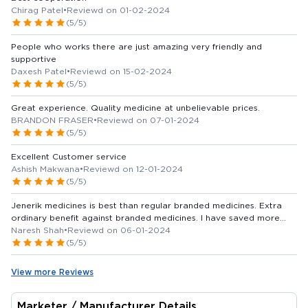
Chirag Patel
•
Reviewd on 01-02-2024
(5/5)
People who works there are just amazing very friendly and
supportive
Daxesh Patel
•
Reviewd on 15-02-2024
(5/5)
Great experience. Quality medicine at unbelievable prices.
BRANDON FRASER
•
Reviewd on 07-01-2024
(5/5)
Excellent Customer service
Ashish Makwana
•
Reviewd on 12-01-2024
(5/5)
Jenerik medicines is best than regular branded medicines. Extra
ordinary benefit against branded medicines. I have saved more
than 80% against branded medicines.
Naresh Shah
•
Reviewd on 06-01-2024
(5/5)
View more Reviews
Marketer / Manufacturer Details