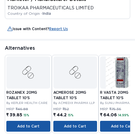
TROIKAA PHARMACEUTICALS LIMITED
Country of Origin -
India
Issue with Content?
Report Us
Alternatives
ROZANEX 20MG
ACMEROSE 20MG
R VASTA 20MG
TABLET 10'S
TABLET 10'S
TABLET 10'S
By KEPLER HEALTH CARE
By ACMEDIX PHARMA LLP
By SUNIJ PHARMA
PRIVATE LIMITED
MRP
₹46.88
MRP
₹52
MRP
₹75.36
₹ 39.85
₹ 44.2
₹ 64.06
15%
15%
14.99%
Add to Cart
Add to Cart
Add to Cart