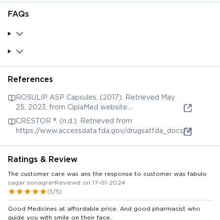
FAQs
References
ROSULIP ASP Capsules. (2017). Retrieved May
25, 2023, from CiplaMed website:
https://ciplamed-library.com/content/rosulip-asp-
CRESTOR ®. (n.d.). Retrieved from
capsules
https://www.accessdata.fda.gov/drugsatfda_docs/label/200
Ratings & Review
The customer care was ans the response to customer was fabulo
sagar sonagra
•
Reviewd on 17-01-2024
(5/5)
Good Medicines at affordable price. And good pharmacist who
guide you with smile on their face.