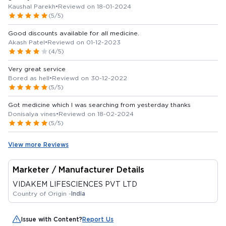
Kaushal Parekh
•
Reviewd on 18-01-2024
(5/5)
Good discounts available for all medicine.
Akash Patel
•
Reviewd on 01-12-2023
(4/5)
Very great service
Bored as hell
•
Reviewd on 30-12-2022
(5/5)
Got medicine which I was searching from yesterday thanks
Donisalya vines
•
Reviewd on 18-02-2024
(5/5)
View more Reviews
Marketer / Manufacturer Details
VIDAKEM LIFESCIENCES PVT LTD
Country of Origin -
India
Issue with Content?
Report Us