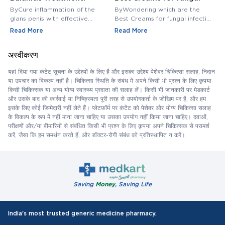
Medications, Antibiotics,
infection in private area -
M
ByCure inflammation of the
ByWondering which are the
B
and Creams
Buy Cream Online
M
glans penis with effective
Best Creams for fungal infection
M
balanitis treatment. Discover
in private area? Buy Fungal
f
Read More
Read More
R
best antibiotics, creams, and
Infection Creams Online at
c
medications for relief.
affordable range.
m
अस्वीकरण
यहां दिया गया कंटेंट सूचना के उद्देश्यों के लिए है और इसका उद्देश्य पेशेवर चिकित्सा सलाह, निदान
या उपचार का विकल्प नहीं है। चिकित्सा स्थिति के संबंध में अपने किसी भी प्रश्न के लिए कृपया
किसी चिकित्सक या अन्य योग्य स्वास्थ्य प्रदाता की सलाह लें। किसी भी जानकारी पर मेडकार्ट
और उसके बाद की कार्रवाई या निष्क्रियता पूरी तरह से उपयोगकर्ता के जोखिम पर है, और हम
इसके लिए कोई जिम्मेदारी नहीं लेते हैं। प्लेटफ़ॉर्म पर कंटेंट को पेशेवर और योग्य चिकित्सा सलाह
के विकल्प के रूप में नहीं माना जाना चाहिए या उसका उपयोग नहीं किया जाना चाहिए। दवाओं,
परीक्षणों और/या बीमारियों से संबंधित किसी भी प्रश्न के लिए कृपया अपने चिकित्सक से परामर्श
करें, जैसा कि हम समर्थन करते हैं, और डॉक्टर-रोगी संबंध को प्रतिस्थापित न करें।
Saving
Money
, Saving Life
India's most trusted generic medicine pharmacy.