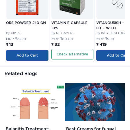
ORS POWDER 21.0 GM
VITAMIN E CAPSULE
VITANOURISH - JO
10'S
FIT - WITH
By CIPLA
By NUTRAVIN
GLUCOSAMINE &
By INCY HEALTHCAR
PHARMACEUTICAL
LABORATORIES
LTD
BOSWELLIA FOR
MRP
₹22.81
MRP
₹80.08
MRP
₹999
COMPANY LIMITED
JOINTS TABLET 3
₹ 13
₹ 32
₹ 419
Check alternative
Add to Cart
Add to Cart
Related Blogs
Balanitis Treatment:
Best Creams for fungal
H