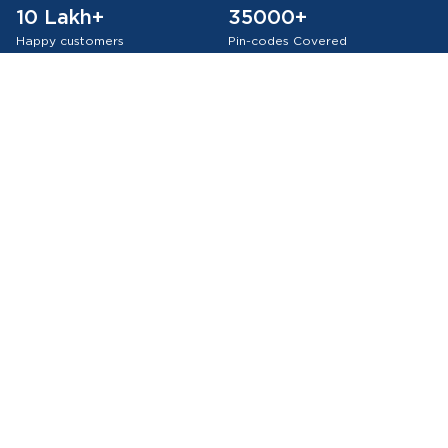
10 Lakh+
35000+
Happy customers
Pin-codes Covered
75 Lakh+
Orders Delivered
Authentic Products
All WHO-GMP Certified Medicines
About Medkart Pharmacy
Our Services
Browse by
Policies