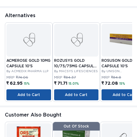
Alternatives
ACMEROSE GOLD 10MG
ROZUSYS GOLD
ROSUSON GOLD 1
CAPSULE 10'S
10/75/75MG CAPSULE
CAPSULE 10'S
By ACMEDIX PHARMA LLP
10'S
By MACSYS LIFESCIENCES
By UNISON
PHARMACEUTICALS
MRP
₹74.06
MRP
₹84.37
MRP
₹84.8
PRIVATE LIMITED
₹ 62.95
₹ 71.71
₹ 72.08
15%
15.01%
15%
Add to Cart
Add to Cart
Add to Cart
Customer Also Bought
Out Of Stock