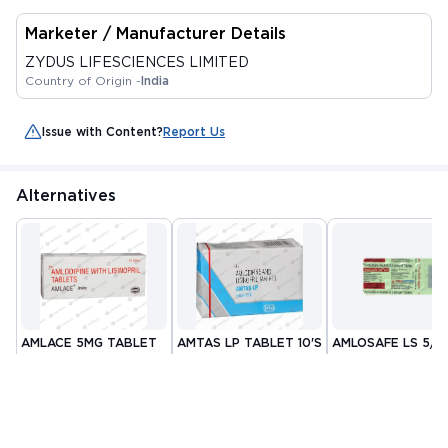
Marketer / Manufacturer Details
ZYDUS LIFESCIENCES LIMITED
Country of Origin -
India
Issue with Content?
Report Us
Alternatives
AMLACE 5MG TABLET
AMTAS LP TABLET 10'S
AMLOSAFE LS 5/5
10'S
TABLET 10'S
By USV PRIVATE LIMITED
By INTAS
By ARISTO
PHARMACEUTICALS
PHARMACEUTICALS
MRP
₹103.13
MRP
₹122.34
MRP
₹125.15
LIMITED
PRIVATE LIMITED
₹ 87.66
₹ 103.99
₹ 106.38
15%
15%
15%