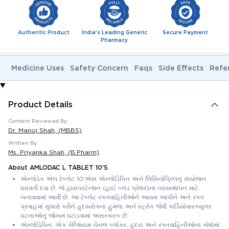
Authentic Product
India's Leading Generic
Secure Payment
Pharmacy
Medicine Uses
Safety Concern
Faqs
Side Effects
Refe
Product Details
Content Reviewed By:
Dr. Manoj Shah
, (MBBS)
Written By:
Ms. Priyanka Shah
, (B.Pharm)
About AMLODAC L TABLET 10'S
એમ્લોડેક એલ ટેબ્લેટ 10'એસ એમ્લોડિપિન અને લિસિનોપ્રિલનું સંયોજન
ધરાવતી દવા છે, જે હાયપરટેન્શન (હાઈ બ્લડ પ્રેશર)ના વ્યવસ્થાપન માટે
બનાવવામાં આવી છે. આ ટેબ્લેટ રક્તવાહિનીઓને આરામ આપીને અને રક્ત
પ્રવાહમાં સુધારો કરીને હૃદયરોગના હુમલા અને સ્ટ્રોક જેવી કાર્ડિયોવાસ્ક્યુલર
ઘટનાઓનું જોખમ ઘટાડવામાં અસરકારક છે.
એમ્લોડિપિન, એક કેલ્શિયમ ચેનલ બ્લોકર, હૃદય અને રક્તવાહિનીઓના કોષોમાં