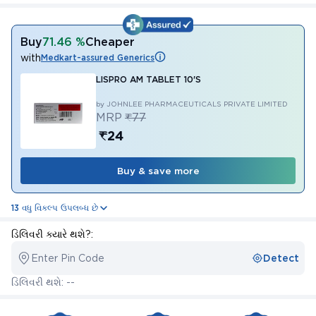
Buy
71.46 %
Cheaper
with
Medkart-assured Generics
LISPRO AM TABLET 10'S
by JOHNLEE PHARMACEUTICALS PRIVATE LIMITED
MRP
₹77
₹24
Buy & save more
13 વધુ વિકલ્પ ઉપલબ્ધ છે
ડિલિવરી ક્યારે થશે?:
Enter Pin Code
Detect
ડિલિવરી થશે: --