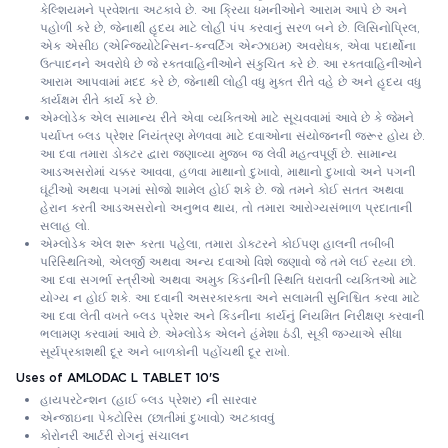
કેલ્શિયમને પ્રવેશતા અટકાવે છે. આ ક્રિયા ધમનીઓને આરામ આપે છે અને
પહોળી કરે છે, જેનાથી હૃદય માટે લોહી પંપ કરવાનું સરળ બને છે. લિસિનોપ્રિલ,
એક એસીઇ (એન્જિયોટેન્સિન-કન્વર્ટિંગ એન્ઝાઇમ) અવરોધક, એવા પદાર્થોના
ઉત્પાદનને અવરોધે છે જે રક્તવાહિનીઓને સંકુચિત કરે છે. આ રક્તવાહિનીઓને
આરામ આપવામાં મદદ કરે છે, જેનાથી લોહી વધુ મુક્ત રીતે વહે છે અને હૃદય વધુ
કાર્યક્ષમ રીતે કાર્ય કરે છે.
એમ્લોડેક એલ સામાન્ય રીતે એવા વ્યક્તિઓ માટે સૂચવવામાં આવે છે કે જેમને
પર્યાપ્ત બ્લડ પ્રેશર નિયંત્રણ મેળવવા માટે દવાઓના સંયોજનની જરૂર હોય છે.
આ દવા તમારા ડોક્ટર દ્વારા જણાવ્યા મુજબ જ લેવી મહત્વપૂર્ણ છે. સામાન્ય
આડઅસરોમાં ચક્કર આવવા, હળવા માથાનો દુખાવો, માથાનો દુખાવો અને પગની
ઘૂંટીઓ અથવા પગમાં સોજો શામેલ હોઈ શકે છે. જો તમને કોઈ સતત અથવા
હેરાન કરતી આડઅસરોનો અનુભવ થાય, તો તમારા આરોગ્યસંભાળ પ્રદાતાની
સલાહ લો.
એમ્લોડેક એલ શરૂ કરતા પહેલા, તમારા ડોક્ટરને કોઈપણ હાલની તબીબી
પરિસ્થિતિઓ, એલર્જી અથવા અન્ય દવાઓ વિશે જણાવો જે તમે લઈ રહ્યા છો.
આ દવા સગર્ભા સ્ત્રીઓ અથવા અમુક કિડનીની સ્થિતિ ધરાવતી વ્યક્તિઓ માટે
યોગ્ય ન હોઈ શકે. આ દવાની અસરકારકતા અને સલામતી સુનિશ્ચિત કરવા માટે
આ દવા લેતી વખતે બ્લડ પ્રેશર અને કિડનીના કાર્યનું નિયમિત નિરીક્ષણ કરવાની
ભલામણ કરવામાં આવે છે. એમ્લોડેક એલને હંમેશા ઠંડી, સૂકી જગ્યાએ સીધા
સૂર્યપ્રકાશથી દૂર અને બાળકોની પહોંચથી દૂર રાખો.
Uses of AMLODAC L TABLET 10'S
હાયપરટેન્શન (હાઈ બ્લડ પ્રેશર) ની સારવાર
એન્જાઇના પેક્ટોરિસ (છાતીમાં દુખાવો) અટકાવવું
કોરોનરી આર્ટરી રોગનું સંચાલન