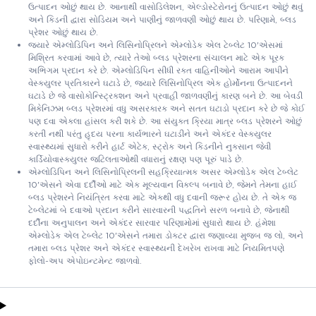
ઉત્પાદન ઓછું થાય છે. આનાથી વાસોડિલેશન, એલ્ડોસ્ટેરોનનું ઉત્પાદન ઓછું થવું
અને કિડની દ્વારા સોડિયમ અને પાણીનું જાળવણી ઓછું થાય છે. પરિણામે, બ્લડ
પ્રેશર ઓછું થાય છે.
જ્યારે એમ્લોડિપિન અને લિસિનોપ્રિલને એમ્લોડેક એલ ટેબ્લેટ 10'એસમાં
મિશ્રિત કરવામાં આવે છે, ત્યારે તેઓ બ્લડ પ્રેશરના સંચાલન માટે એક પૂરક
અભિગમ પ્રદાન કરે છે. એમ્લોડિપિન સીધી રક્ત વાહિનીઓને આરામ આપીને
વેસ્ક્યુલર પ્રતિકારને ઘટાડે છે, જ્યારે લિસિનોપ્રિલ એક હોર્મોનના ઉત્પાદનને
ઘટાડે છે જે વાસોકોન્સ્ટ્રિક્શન અને પ્રવાહી જાળવણીનું કારણ બને છે. આ બેવડી
મિકેનિઝમ બ્લડ પ્રેશરમાં વધુ અસરકારક અને સતત ઘટાડો પ્રદાન કરે છે જે કોઈ
પણ દવા એકલા હાંસલ કરી શકે છે. આ સંયુક્ત ક્રિયા માત્ર બ્લડ પ્રેશરને ઓછું
કરતી નથી પરંતુ હૃદય પરના કાર્યભારને ઘટાડીને અને એકંદર વેસ્ક્યુલર
સ્વાસ્થ્યમાં સુધારો કરીને હાર્ટ એટેક, સ્ટ્રોક અને કિડનીને નુકસાન જેવી
કાર્ડિયોવાસ્ક્યુલર જટિલતાઓથી વધારાનું રક્ષણ પણ પૂરું પાડે છે.
એમ્લોડિપિન અને લિસિનોપ્રિલની સહક્રિયાત્મક અસર એમ્લોડેક એલ ટેબ્લેટ
10'એસને એવા દર્દીઓ માટે એક મૂલ્યવાન વિકલ્પ બનાવે છે, જેમને તેમના હાઈ
બ્લડ પ્રેશરને નિયંત્રિત કરવા માટે એકથી વધુ દવાની જરૂર હોય છે. તે એક જ
ટેબ્લેટમાં બે દવાઓ પ્રદાન કરીને સારવારની પદ્ધતિને સરળ બનાવે છે, જેનાથી
દર્દીના અનુપાલન અને એકંદર સારવાર પરિણામોમાં સુધારો થાય છે. હંમેશા
એમ્લોડેક એલ ટેબ્લેટ 10'એસને તમારા ડોક્ટર દ્વારા જણાવ્યા મુજબ જ લો, અને
તમારા બ્લડ પ્રેશર અને એકંદર સ્વાસ્થ્યની દેખરેખ રાખવા માટે નિયમિતપણે
ફોલો-અપ એપોઇન્ટમેન્ટ જાળવો.