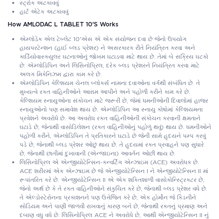
સ્ટ્રોક અટકાવવું
હાર્ટ એટેક અટકાવવું
How AMLODAC L TABLET 10'S Works
એમ્લોડેક એલ ટેબ્લેટ 10'એસ એ એક સંયોજન દવા છે જેનો ઉપયોગ
હાયપરટેન્શન (હાઈ બ્લડ પ્રેશર) ને અસરકારક રીતે નિયંત્રિત કરવા અને
કાર્ડિયોવાસ્ક્યુલર ઘટનાઓનું જોખમ ઘટાડવા માટે થાય છે. તેમાં બે સક્રિય ઘટકો
છે: એમ્લોડિપિન અને લિસિનોપ્રિલ, દરેક બ્લડ પ્રેશરને નિયંત્રિત કરવા માટે
અલગ મિકેનિઝમ દ્વારા કામ કરે છે.
એમ્લોડિપિન કેલ્શિયમ ચેનલ બ્લોકર્સ નામના દવાઓના વર્ગથી સંબંધિત છે. તે
મુખ્યત્વે રક્ત વાહિનીઓને આરામ આપીને અને પહોળી કરીને કામ કરે છે.
કેલ્શિયમ સ્નાયુઓના સંકોચન માટે જરૂરી છે, જેમાં ધમનીઓની દિવાલોમાં હાજર
સ્નાયુઓનો પણ સમાવેશ થાય છે. એમ્લોડિપિન આ સ્નાયુ કોષોમાં કેલ્શિયમના
પ્રવેશને અવરોધે છે. આ અવરોધ રક્ત વાહિનીઓની સંકોચન કરવાની ક્ષમતાને
ઘટાડે છે, જેનાથી વાસોડિલેશન (રક્ત વાહિનીઓનું પહોળું થવું) થાય છે. ધમનીઓને
પહોળી કરીને, એમ્લોડિપિન તે પ્રતિકારને ઘટાડે છે જેની સામે હૃદયને પમ્પ કરવું
પડે છે, જેનાથી બ્લડ પ્રેશર ઓછું થાય છે. તે હૃદયમાં રક્ત પ્રવાહને પણ સુધારે
છે, જેનાથી છાતીમાં દુખાવાની (એન્જાઇના) આવર્તન ઓછી થાય છે.
લિસિનોપ્રિલ એ એન્જીયોટેન્સિન-કન્વર્ટિંગ એન્ઝાઇમ (ACE) અવરોધક છે.
ACE શરીરમાં એક એન્ઝાઇમ છે જે એન્જીયોટેન્સિન I ને એન્જીયોટેન્સિન II માં
રૂપાંતરિત કરે છે. એન્જીયોટેન્સિન II એ એક શક્તિશાળી વાસોકોન્સ્ટ્રિક્ટર છે,
જેનો અર્થ છે કે તે રક્ત વાહિનીઓને સંકુચિત કરે છે, જેનાથી બ્લડ પ્રેશર વધે છે.
તે એલ્ડોસ્ટેરોનના પ્રકાશનને પણ ઉત્તેજિત કરે છે, એક હોર્મોન જે કિડનીને
સોડિયમ અને પાણી જાળવી રાખવાનું કારણ બને છે, જેનાથી રક્તનું પ્રમાણ અને
દબાણ વધુ વધે છે. લિસિનોપ્રિલ ACE ને અવરોધે છે, આથી એન્જીયોટેન્સિન II નું