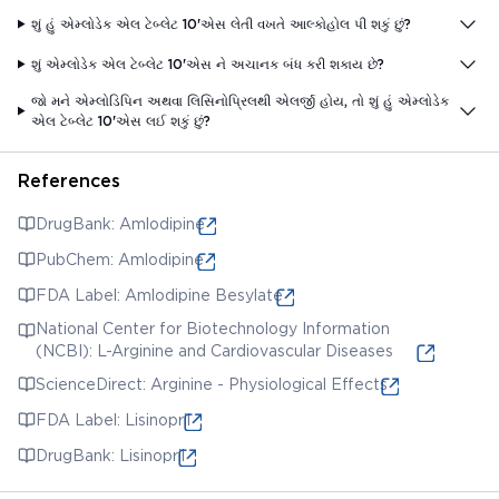
શું હું એમ્લોડેક એલ ટેબ્લેટ 10'એસ લેતી વખતે આલ્કોહોલ પી શકું છું?
શું એમ્લોડેક એલ ટેબ્લેટ 10'એસ ને અચાનક બંધ કરી શકાય છે?
જો મને એમ્લોડિપિન અથવા લિસિનોપ્રિલથી એલર્જી હોય, તો શું હું એમ્લોડેક
એલ ટેબ્લેટ 10'એસ લઈ શકું છું?
References
DrugBank: Amlodipine
PubChem: Amlodipine
FDA Label: Amlodipine Besylate
National Center for Biotechnology Information
(NCBI): L-Arginine and Cardiovascular Diseases
ScienceDirect: Arginine - Physiological Effects
FDA Label: Lisinopril
DrugBank: Lisinopril