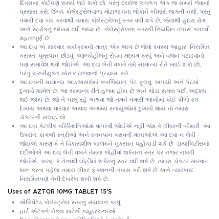
દિવસના કોઈપણ સમયે લઈ શકો છો, પરંતુ દરરોજ લગભગ એક જ સમયે લેવાનો
પ્રયાસ કરો. ઉચ્ચ કોલેસ્ટ્રોલવાળા મોટાભાગના લોકોને બીમારી લાગતી નથી, પરંતુ
તમારી દવા બંધ કરવાથી તમારા કોલેસ્ટ્રોલનું સ્તર વધી શકે છે, જેનાથી હૃદય રોગ
અને સ્ટ્રોકનું જોખમ વધી જાય છે. કોલેસ્ટ્રોલના સ્તરની નિયમિત તપાસ કરાવવી
મહત્વપૂર્ણ છે.
આ દવા એ સારવાર કાર્યક્રમનો માત્ર એક ભાગ છે જેમાં સ્વસ્થ આહાર, નિયમિત
કસરત, ધૂમ્રપાન છોડવું, આલ્કોહોલનું સેવન મધ્યમ કરવું અને વજન ઘટાડવાનો
પણ સમાવેશ થવો જોઈએ. આ દવા લેતી વખતે તમે સામાન્ય રીતે ખાઈ શકો છો,
પરંતુ ચરબીયુક્ત ખોરાક ટાળવાનો પ્રયાસ કરો.
આ દવાની સામાન્ય આડઅસરોમાં કબજિયાત, પેટ ફૂલવું, અપચો અને પેટમાં
દુખાવો શામેલ છે. આ સામાન્ય રીતે હળવા હોય છે અને થોડા સમય પછી અદૃશ્ય
થઈ જાય છે. જો તે ચાલુ રહે અથવા જો તમને તમારી આંખોમાં કોઈ પીળો રંગ
દેખાય અથવા વારંવાર અથવા અગમ્ય સ્નાયુઓમાં દુખાવો થાય તો તમારા
ડોક્ટરની સલાહ લો.
આ દવા કેટલીક પરિસ્થિતિઓમાં વાપરવી જોઈએ નહીં જેમ કે લીવરની બીમારી. આ
ઉપરાંત, સગર્ભા સ્ત્રીઓ અને સ્તનપાન કરાવતી માતાઓએ આ દવા ન લેવી
જોઈએ કારણ કે તે વિકાસશીલ બાળકને નુકસાન પહોંચાડી શકે છે. ડાયાબિટીસના
દર્દીઓએ આ દવા લેતી વખતે તેમના લોહીમાં શર્કરાના સ્તર પર નજર રાખવી
જોઈએ, કારણ કે તેનાથી લોહીમાં શર્કરાનું સ્તર વધી શકે છે. તમારા ડોક્ટર સારવાર
શરૂ કરતા પહેલા તમારા લીવર ફંક્શનની તપાસ કરી શકે છે અને ત્યારબાદ
નિયમિતપણે તેની દેખરેખ રાખી શકે છે.
Uses of AZTOR 10MG TABLET 15'S
એલિવેટેડ કોલેસ્ટ્રોલ સ્તરનું સંચાલન કરવું
હાર્ટ એટેકને રોકવા માટેની વ્યૂહરચનાઓ