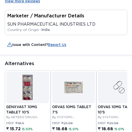
View more Reviews
Marketer / Manufacturer Details
SUN PHARMACEUTICAL INDUSTRIES LTD
Country of Origin -
India
Issue with Content?
Report Us
Alternatives
GENXVAST 10MG
ORVAS 10MG TABLET
ORVAS 10MG TAB
TABLET 10'S
7'S
10'S
By HETERO DRUGS
By SYSTOPIC
By SYSTOPIC
LIMITED
LABORATORIES PRIVATE
LABORATORIES PRIV
MRP
₹18.5
MRP
₹21.98
MRP
₹21.98
LIMITED
LIMITED
₹ 15.72
₹ 18.68
₹ 18.68
15.03%
15.01%
15.01%