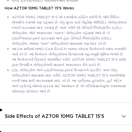
ઉચ્ચ ટ્રિગ્લાઇસેરાઇડ પરિસ્થિતિઓને સંબોધવી
How AZTOR 10MG TABLET 15'S Works
AZTOR 10MG TABLET 15'S એ દવાઓનાં સ્ટેટિન વર્ગની છે, જેને લિપિડ-
લોઅરિંગ દવાઓ પણ કહેવાય છે. તેનું મુખ્ય કાર્ય લોહીમાં એલિવેટેડ કોલેસ્ટ્રોલનાં
સ્તરને ઘટાડવામાં મદદ કરવાનું છે, ખાસ કરીને લો-ડેન્સિટી લિપોપ્રોટીન (LDL)
કોલેસ્ટ્રોલ, જેને અવારનવાર "ખરાબ" કોલેસ્ટ્રોલ કહેવામાં આવે છે. તે
ટ્રાઇગ્લિસરાઇડ્સને ઘટાડવામાં અને હાઇ-ડેન્સિટી લિપોપ્રોટીન (HDL)
કોલેસ્ટ્રોલ, અથવા "સારું" કોલેસ્ટ્રોલને વધારવામાં પણ મદદ કરે છે.
આ દવા શરીરમાં HMG-CoA રિડક્ટેઝ નામના ચોક્કસ ઉત્સેચકને લક્ષ્ય બનાવીને
કાર્ય કરે છે. આ ઉત્સેચક કોલેસ્ટ્રોલનાં ઉત્પાદનમાં મહત્વપૂર્ણ ભૂમિકા ભજવે છે.
આ ઉત્સેચકની ક્રિયાને અવરોધિત કરીને, AZTOR 10MG TABLET 15'S શરીર
દ્વારા ઉત્પાદિત કોલેસ્ટ્રોલની માત્રાને અસરકારક રીતે ઘટાડે છે.
LDL કોલેસ્ટ્રોલ અને ટ્રાઇગ્લિસરાઇડ્સનાં ઉત્પાદનને ઘટાડીને, અને HDL
કોલેસ્ટ્રોલને વધારવામાં મદદ કરીને, AZTOR 10MG TABLET 15'S ધમનીઓમાં
તકતી જમા થતી અટકાવવામાં મદદ કરે છે. આ પ્રક્રિયા હૃદયરોગ, હાર્ટ એટેક
અને સ્ટ્રોકનું જોખમ ઘટાડવા માટે આવશ્યક છે, જે કાર્ડિયોવાસ્ક્યુલર સ્વાસ્થ્યમાં
નોંધપાત્ર યોગદાન આપે છે.
Side Effects of AZTOR 10MG TABLET 15'S