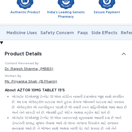
Authentic Product
India's Leading Generic
Secure Payment
Pharmacy
Medicine Uses
Safety Concern
Faqs
Side Effects
Refe
Product Details
Content Reviewed By:
Dr. Rajesh Sharma
, (MBBS)
Written By:
Ms. Priyanka Shah
, (B.Pharm)
About AZTOR 10MG TABLET 15'S
એઝટોર 10એમજી ટેબ્લેટ 15'એસ સ્ટેટિન નામની દવાઓના જૂથ સાથે સંબંધિત
છે. આ દવા કોલેસ્ટ્રોલ ઘટાડવા અને હૃદય રોગના જોખમને ઘટાડવા માટે વપરાય
છે. કોલેસ્ટ્રોલ એ ચરબીયુક્ત પદાર્થ છે જે તમારી રક્ત વાહિનીઓમાં જમા થાય છે
અને તેને સાંકડી કરે છે, જેનાથી હાર્ટ એટેક અથવા સ્ટ્રોક થઈ શકે છે.
એઝટોર 10એમજી ટેબ્લેટ 15'એસ વ્યાપકપણે સૂચવવામાં આવતી દવા છે અને
ડોક્ટરની સલાહ મુજબ લેવામાં આવે તો લાંબા ગાળાના ઉપયોગ માટે સલામત
માનવામાં આવે છે. તે ભોજન સાથે અથવા ખાલી પેટ લઈ શકાય છે. તમે તેને