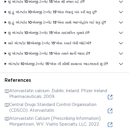
શું એઝટોર 10એમજી ટેબ્લેટ 15'એસ થી વજન ઘટે છે?
શું હું એઝટોર 10એમજી ટેબ્લેટ 15'એસ લેવાનું બંધ કરી શકું છું?
શું હું એઝટોર 10એમજી ટેબ્લેટ 15'એસ સાથે આલ્કોહોલ લઈ શકું છું?
શું એઝટોર 10એમજી ટેબ્લેટ 15'એસ યાદશક્તિ ગુમાવે છે?
મારે એઝટોર 10એમજી ટેબ્લેટ 15'એસ ક્યારે લેવી જોઈએ?
શું એઝટોર 10એમજી ટેબ્લેટ 15'એસ તમને થાકી જાય છે?
એઝટોર 10એમજી ટેબ્લેટ 15'એસ ની સૌથી સામાન્ય આડઅસરો શું છે?
References
Atorvastatin calcium. Dublin, Ireland: Pfizer Ireland
Pharmaceuticals; 2009.
Central Drugs Standard Control Organisation
(CDSCO). Atorvastatin.
Atorvastatin Calcium [Prescribing Information].
Morgantown, WV: Viatris Specialty LLC; 2022.