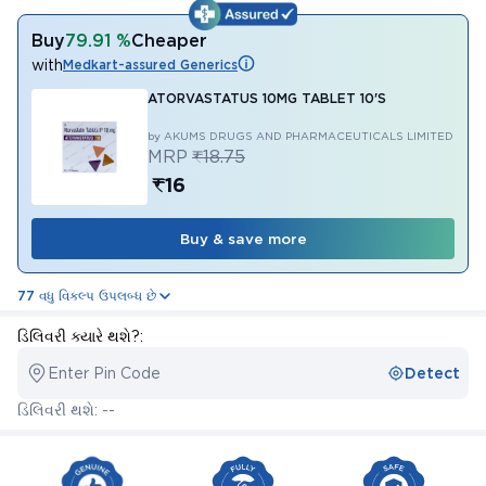
Buy
79.91 %
Cheaper
with
Medkart-assured Generics
ATORVASTATUS 10MG TABLET 10'S
by AKUMS DRUGS AND PHARMACEUTICALS LIMITED
MRP
₹18.75
₹16
Buy & save more
77 વધુ વિકલ્પ ઉપલબ્ધ છે
ડિલિવરી ક્યારે થશે?:
Enter Pin Code
Detect
ડિલિવરી થશે: --