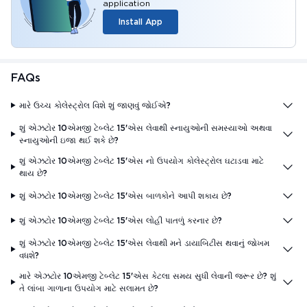
application
Install App
FAQs
મારે ઉચ્ચ કોલેસ્ટ્રોલ વિશે શું જાણવું જોઈએ?
શું એઝટોર 10એમજી ટેબ્લેટ 15'એસ લેવાથી સ્નાયુઓની સમસ્યાઓ અથવા
સ્નાયુઓની ઇજા થઈ શકે છે?
શું એઝટોર 10એમજી ટેબ્લેટ 15'એસ નો ઉપયોગ કોલેસ્ટ્રોલ ઘટાડવા માટે
થાય છે?
શું એઝટોર 10એમજી ટેબ્લેટ 15'એસ બાળકોને આપી શકાય છે?
શું એઝટોર 10એમજી ટેબ્લેટ 15'એસ લોહી પાતળું કરનાર છે?
શું એઝટોર 10એમજી ટેબ્લેટ 15'એસ લેવાથી મને ડાયાબિટીસ થવાનું જોખમ
વધશે?
મારે એઝટોર 10એમજી ટેબ્લેટ 15'એસ કેટલા સમય સુધી લેવાની જરૂર છે? શું
તે લાંબા ગાળાના ઉપયોગ માટે સલામત છે?