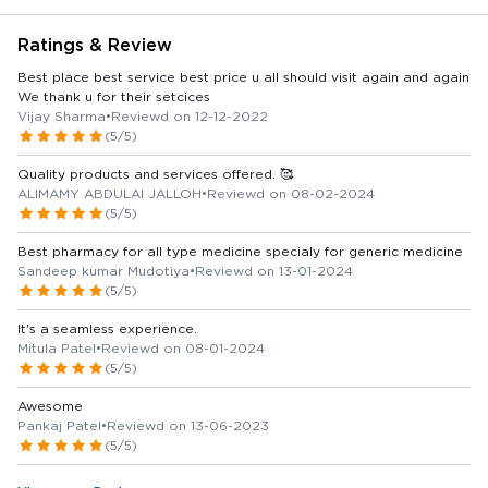
Ratings & Review
Best place best service best price u all should visit again and again
We thank u for their setcices
Vijay Sharma
•
Reviewd on 12-12-2022
(5/5)
Quality products and services offered. 🥰
ALIMAMY ABDULAI JALLOH
•
Reviewd on 08-02-2024
(5/5)
Best pharmacy for all type medicine specialy for generic medicine
Sandeep kumar Mudotiya
•
Reviewd on 13-01-2024
(5/5)
It's a seamless experience.
Mitula Patel
•
Reviewd on 08-01-2024
(5/5)
Awesome
Pankaj Patel
•
Reviewd on 13-06-2023
(5/5)