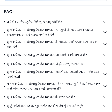
FAQs
મારે ઉચ્ચ કોલેસ્ટ્રોલ વિશે શું જાણવું જોઈએ?
શું ઓઝોવાસ 10એમજી ટેબ્લેટ 10'એસ સ્નાયુઓની સમસ્યાઓ અથવા
સ્નાયુઓમાં ઈજાનું કારણ બની શકે છે?
શું ઓઝોવાસ 10એમજી ટેબ્લેટ 10'એસનો ઉપયોગ કોલેસ્ટ્રોલ ઘટાડવા માટે
થાય છે?
શું ઓઝોવાસ 10એમજી ટેબ્લેટ 10'એસ બાળકોને આપી શકાય છે?
શું ઓઝોવાસ 10એમજી ટેબ્લેટ 10'એસ લોહી પાતળું કરનાર છે?
શું ઓઝોવાસ 10એમજી ટેબ્લેટ 10'એસ લેવાથી મારા ડાયાબિટીસના જોખમમાં
વધારો થશે?
મારે ઓઝોવાસ 10એમજી ટેબ્લેટ 10'એસ કેટલા સમય સુધી લેવાની જરૂર છે?
શું તે લાંબા ગાળાના ઉપયોગ માટે સલામત છે?
શું ઓઝોવાસ 10એમજી ટેબ્લેટ 10'એસથી વજન ઘટે છે?
શું હું ઓઝોવાસ 10એમજી ટેબ્લેટ 10'એસ લેવાનું બંધ કરી શકું?