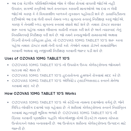
આ દવા કેટલીક પરિસ્થિતિઓમાં જેમ કે લીવર રોગમાં વાપરવી જોઈએ નહીં.
ઉપરાંત, સગર્ભા સ્ત્રીઓ અને સ્તનપાન કરાવતી માતાઓએ આ દવા ન લેવી
જોઈએ કારણ કે તે વિકાસશીલ બાળકને નુકસાન પહોંચાડી શકે છે. ડાયાબિટીસના
દર્દીઓએ આ દવા લેતી વખતે તેમના બ્લડ સુગરના સ્તરનું નિરીક્ષણ કરવું જોઈએ,
કારણ કે તેનાથી બ્લડ સુગરના સ્તરમાં વધારો થઈ શકે છે. તમારા ડૉક્ટર સારવાર
શરૂ કરતા પહેલા તમારા લીવરના કાર્યની તપાસ કરી શકે છે અને ત્યારબાદ તેનું
નિયમિતપણે નિરીક્ષણ કરી શકે છે. જો તમને સ્નાયુઓની સમસ્યાઓ અથવા
કિડની રોગનો ઇતિહાસ હોય, તો OZOVAS 10MG TABLET 10'S શરૂ કરતા
પહેલા તમારા ડૉક્ટર સાથે તેની ચર્ચા કરો. તેઓને તમારા ડોઝને સમાયોજિત
કરવાની અથવા વધુ નજીકથી નિરીક્ષણ કરવાની જરૂર પડી શકે છે.
Uses of OZOVAS 10MG TABLET 10'S
OZOVAS 10MG TABLET 10'S નો ઉપયોગ ઉચ્ચ કોલેસ્ટ્રોલના જોખમને
ઘટાડવા માટે થાય છે.
OZOVAS 10MG TABLET 10'S હૃદયરોગના હુમલાને રોકવામાં મદદ કરે છે.
OZOVAS 10MG TABLET 10'S એલિવેટેડ ટ્રાઇગ્લિસરાઇડ સ્તરને મેનેજ
કરવામાં મદદ કરે છે.
How OZOVAS 10MG TABLET 10'S Works
OZOVAS 10MG TABLET 10'S એ સ્ટેટિન્સ નામના દવાઓના વર્ગનું છે, જેને
લિપિડ-લોવરિંગ દવાઓ પણ કહેવાય છે. તે શરીરમાં કોલેસ્ટ્રોલના સ્તરને નિયંત્રિત
કરવામાં મહત્વપૂર્ણ ભૂમિકા ભજવે છે. OZOVAS 10MG TABLET 10'S ની
ક્રિયા કરવાની પ્રાથમિક પદ્ધતિ એચએમજી-કોએ રિડક્ટેઝ નામના ચોક્કસ
ઉત્સેચકને લક્ષ્ય બનાવવાની છે. આ ઉત્સેચક શરીરના કોલેસ્ટ્રોલના ઉત્પાદન માટે
જરૂરી છે.