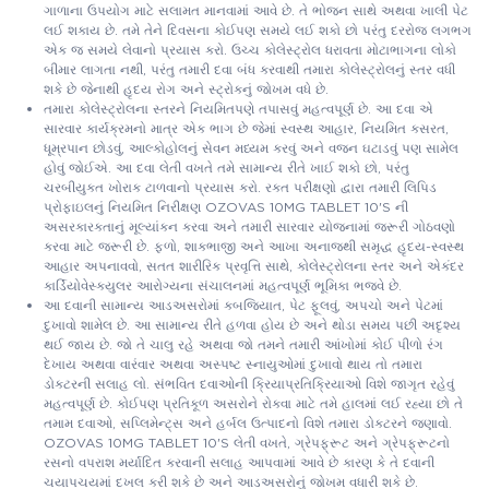
ગાળાના ઉપયોગ માટે સલામત માનવામાં આવે છે. તે ભોજન સાથે અથવા ખાલી પેટ
લઈ શકાય છે. તમે તેને દિવસના કોઈપણ સમયે લઈ શકો છો પરંતુ દરરોજ લગભગ
એક જ સમયે લેવાનો પ્રયાસ કરો. ઉચ્ચ કોલેસ્ટ્રોલ ધરાવતા મોટાભાગના લોકો
બીમાર લાગતા નથી, પરંતુ તમારી દવા બંધ કરવાથી તમારા કોલેસ્ટ્રોલનું સ્તર વધી
શકે છે જેનાથી હૃદય રોગ અને સ્ટ્રોકનું જોખમ વધે છે.
તમારા કોલેસ્ટ્રોલના સ્તરને નિયમિતપણે તપાસવું મહત્વપૂર્ણ છે. આ દવા એ
સારવાર કાર્યક્રમનો માત્ર એક ભાગ છે જેમાં સ્વસ્થ આહાર, નિયમિત કસરત,
ધૂમ્રપાન છોડવું, આલ્કોહોલનું સેવન મધ્યમ કરવું અને વજન ઘટાડવું પણ સામેલ
હોવું જોઈએ. આ દવા લેતી વખતે તમે સામાન્ય રીતે ખાઈ શકો છો, પરંતુ
ચરબીયુક્ત ખોરાક ટાળવાનો પ્રયાસ કરો. રક્ત પરીક્ષણો દ્વારા તમારી લિપિડ
પ્રોફાઇલનું નિયમિત નિરીક્ષણ OZOVAS 10MG TABLET 10'S ની
અસરકારકતાનું મૂલ્યાંકન કરવા અને તમારી સારવાર યોજનામાં જરૂરી ગોઠવણો
કરવા માટે જરૂરી છે. ફળો, શાકભાજી અને આખા અનાજથી સમૃદ્ધ હૃદય-સ્વસ્થ
આહાર અપનાવવો, સતત શારીરિક પ્રવૃત્તિ સાથે, કોલેસ્ટ્રોલના સ્તર અને એકંદર
કાર્ડિયોવેસ્ક્યુલર આરોગ્યના સંચાલનમાં મહત્વપૂર્ણ ભૂમિકા ભજવે છે.
આ દવાની સામાન્ય આડઅસરોમાં કબજિયાત, પેટ ફૂલવું, અપચો અને પેટમાં
દુખાવો શામેલ છે. આ સામાન્ય રીતે હળવા હોય છે અને થોડા સમય પછી અદૃશ્ય
થઈ જાય છે. જો તે ચાલુ રહે અથવા જો તમને તમારી આંખોમાં કોઈ પીળો રંગ
દેખાય અથવા વારંવાર અથવા અસ્પષ્ટ સ્નાયુઓમાં દુખાવો થાય તો તમારા
ડોક્ટરની સલાહ લો. સંભવિત દવાઓની ક્રિયાપ્રતિક્રિયાઓ વિશે જાગૃત રહેવું
મહત્વપૂર્ણ છે. કોઈપણ પ્રતિકૂળ અસરોને રોકવા માટે તમે હાલમાં લઈ રહ્યા છો તે
તમામ દવાઓ, સપ્લિમેન્ટ્સ અને હર્બલ ઉત્પાદનો વિશે તમારા ડોક્ટરને જણાવો.
OZOVAS 10MG TABLET 10'S લેતી વખતે, ગ્રેપફ્રૂટ અને ગ્રેપફ્રૂટનો
રસનો વપરાશ મર્યાદિત કરવાની સલાહ આપવામાં આવે છે કારણ કે તે દવાની
ચયાપચયમાં દખલ કરી શકે છે અને આડઅસરોનું જોખમ વધારી શકે છે.