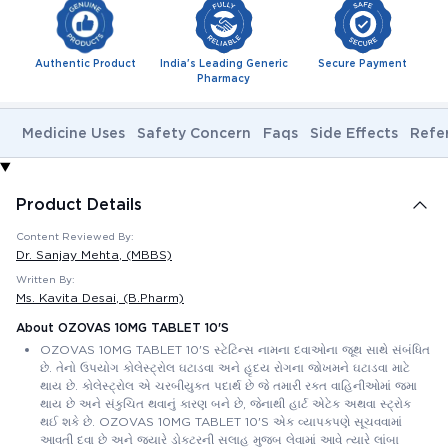
Authentic Product
India's Leading Generic
Secure Payment
Pharmacy
Medicine Uses
Safety Concern
Faqs
Side Effects
Refe
Product Details
Content Reviewed By:
Dr. Sanjay Mehta
, (MBBS)
Written By:
Ms. Kavita Desai
, (B.Pharm)
About OZOVAS 10MG TABLET 10'S
OZOVAS 10MG TABLET 10'S સ્ટેટિન્સ નામના દવાઓના જૂથ સાથે સંબંધિત
છે. તેનો ઉપયોગ કોલેસ્ટ્રોલ ઘટાડવા અને હૃદય રોગના જોખમને ઘટાડવા માટે
થાય છે. કોલેસ્ટ્રોલ એ ચરબીયુક્ત પદાર્થ છે જે તમારી રક્ત વાહિનીઓમાં જમા
થાય છે અને સંકુચિત થવાનું કારણ બને છે, જેનાથી હાર્ટ એટેક અથવા સ્ટ્રોક
થઈ શકે છે. OZOVAS 10MG TABLET 10'S એક વ્યાપકપણે સૂચવવામાં
આવતી દવા છે અને જ્યારે ડોક્ટરની સલાહ મુજબ લેવામાં આવે ત્યારે લાંબા