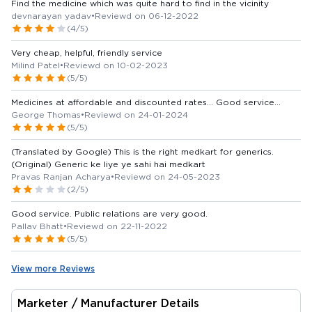
Find the medicine which was quite hard to find in the vicinity
devnarayan yadav
•
Reviewd on 06-12-2022
(4/5)
Very cheap, helpful, friendly service
Milind Patel
•
Reviewd on 10-02-2023
(5/5)
Medicines at affordable and discounted rates... Good service...
George Thomas
•
Reviewd on 24-01-2024
(5/5)
(Translated by Google) This is the right medkart for generics.
(Original) Generic ke liye ye sahi hai medkart
Pravas Ranjan Acharya
•
Reviewd on 24-05-2023
(2/5)
Good service. Public relations are very good.
Pallav Bhatt
•
Reviewd on 22-11-2022
(5/5)
View more Reviews
Marketer / Manufacturer Details