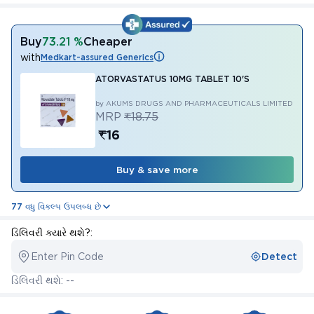
Buy
73.21 %
Cheaper
with
Medkart-assured Generics
ATORVASTATUS 10MG TABLET 10'S
by AKUMS DRUGS AND PHARMACEUTICALS LIMITED
MRP
₹18.75
₹16
Buy & save more
77 વધુ વિકલ્પ ઉપલબ્ધ છે
ડિલિવરી ક્યારે થશે?:
Enter Pin Code
Detect
ડિલિવરી થશે: --