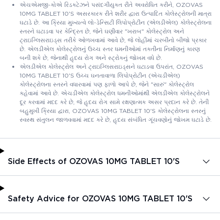
એચએમજી-કોએ રિડક્ટેઝને પસંદગીયુક્ત રીતે અવરોધિત કરીને, OZOVAS
10MG TABLET 10'S અસરકારક રીતે શરીર દ્વારા ઉત્પાદિત કોલેસ્ટ્રોલની માત્રા
ઘટાડે છે. આ ક્રિયા મુખ્યત્વે લો-ડેન્સિટી લિપોપ્રોટીન (એલડીએલ) કોલેસ્ટ્રોલના
સ્તરને ઘટાડવા પર કેન્દ્રિત છે, જેને ઘણીવાર "ખરાબ" કોલેસ્ટ્રોલ અને
ટ્રાઇગ્લિસરાઇડ્સ તરીકે ઓળખવામાં આવે છે, જે લોહીમાં ચરબીનો બીજો પ્રકાર
છે. એલડીએલ કોલેસ્ટ્રોલનું ઉચ્ચ સ્તર ધમનીઓમાં તકતીના નિર્માણનું કારણ
બની શકે છે, જેનાથી હૃદય રોગ અને સ્ટ્રોકનું જોખમ વધે છે.
એલડીએલ કોલેસ્ટ્રોલ અને ટ્રાઇગ્લિસરાઇડ્સને ઘટાડવા ઉપરાંત, OZOVAS
10MG TABLET 10'S ઉચ્ચ ઘનતાવાળા લિપોપ્રોટીન (એચડીએલ)
કોલેસ્ટ્રોલના સ્તરને વધારવામાં પણ ફાળો આપે છે, જેને "સારું" કોલેસ્ટ્રોલ
કહેવામાં આવે છે. એચડીએલ કોલેસ્ટ્રોલ ધમનીઓમાંથી એલડીએલ કોલેસ્ટ્રોલને
દૂર કરવામાં મદદ કરે છે, જે હૃદય રોગ સામે રક્ષણાત્મક અસર પ્રદાન કરે છે. તેની
બહુમુખી ક્રિયા દ્વારા, OZOVAS 10MG TABLET 10'S કોલેસ્ટ્રોલના સ્તરનું
સ્વસ્થ સંતુલન જાળવવામાં મદદ કરે છે, હૃદય સંબંધિત ગૂંચવણોનું જોખમ ઘટાડે છે.
Side Effects of OZOVAS 10MG TABLET 10'S
Safety Advice for OZOVAS 10MG TABLET 10'S