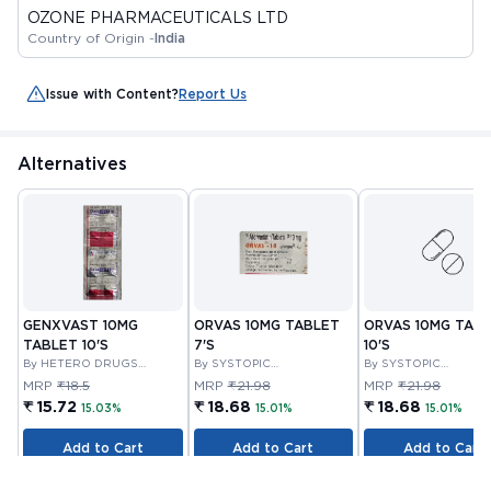
OZONE PHARMACEUTICALS LTD
Country of Origin -
India
Issue with Content?
Report Us
Alternatives
GENXVAST 10MG
ORVAS 10MG TABLET
ORVAS 10MG TAB
TABLET 10'S
7'S
10'S
By HETERO DRUGS
By SYSTOPIC
By SYSTOPIC
LIMITED
LABORATORIES PRIVATE
LABORATORIES PRIV
MRP
₹18.5
MRP
₹21.98
MRP
₹21.98
LIMITED
LIMITED
₹ 15.72
₹ 18.68
₹ 18.68
15.03%
15.01%
15.01%
Add to Cart
Add to Cart
Add to Cart