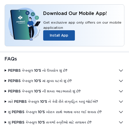
Download Our Mobile App!
Get exclusive app only offers on our mobile
application
Install App
FAQs
PEPIBS કેપ્સ્યુલ 10'S નો ઉપયોગ શું છે?
PEPIBS કેપ્સ્યુલ 10'S માં મુખ્ય ઘટકો શું છે?
PEPIBS કેપ્સ્યુલ 10'S ની શક્ય આડઅસરો શું છે?
મારે PEPIBS કેપ્સ્યુલ 10'S ને કેવી રીતે સંગ્રહિત કરવું જોઈએ?
શું PEPIBS કેપ્સ્યુલ 10'S ખોરાક સાથે અથવા વગર લઈ શકાય છે?
શું PEPIBS કેપ્સ્યુલ 10'S સગર્ભા સ્ત્રીઓ માટે સલામત છે?