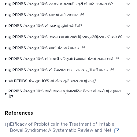
શું PEPIBS કેપ્સ્યુલ 10'S સ્તનપાન કરાવતી સ્ત્રીઓ માટે સલામત છે?
શું PEPIBS કેપ્સ્યુલ 10'S બાળકો માટે સલામત છે?
PEPIBS કેપ્સ્યુલ 10'S નો ડોઝ શું હોવો જોઈએ?
શું PEPIBS કેપ્સ્યુલ 10'S અન્ય દવાઓ સાથે ક્રિયાપ્રતિક્રિયા કરી શકે છે?
શું PEPIBS કેપ્સ્યુલ 10'S ખાલી પેટ લઈ શકાય છે?
PEPIBS કેપ્સ્યુલ 10'S લીધા પછી પરિણામો દેખાવામાં કેટલો સમય લાગે છે?
શું PEPIBS કેપ્સ્યુલ 10'S નો ઉપયોગ લાંબા સમય સુધી કરી શકાય છે?
જો PEPIBS કેપ્સ્યુલ 10'S નો ડોઝ ચૂકી જાય તો શું કરવું?
PEPIBS કેપ્સ્યુલ 10'S અને અન્ય પ્રોબાયોટિક ઉત્પાદનો વચ્ચે શું તફાવત
છે?
References
Efficacy of Probiotics in the Treatment of Irritable
Bowel Syndrome: A Systematic Review and Meta-
Analysis. This article discusses the role and