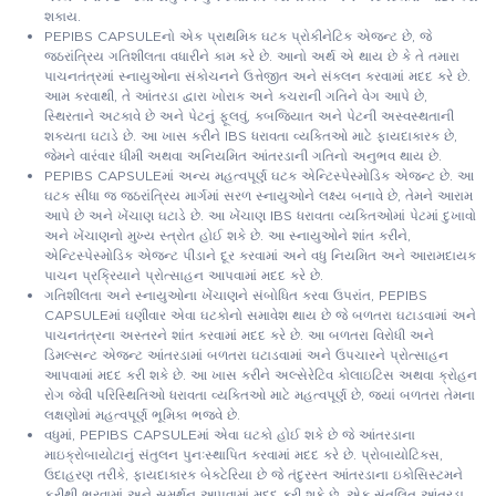
શકાય.
PEPIBS CAPSULEનો એક પ્રાથમિક ઘટક પ્રોકીનેટિક એજન્ટ છે, જે
જઠરાંત્રિય ગતિશીલતા વધારીને કામ કરે છે. આનો અર્થ એ થાય છે કે તે તમારા
પાચનતંત્રમાં સ્નાયુઓના સંકોચનને ઉત્તેજીત અને સંકલન કરવામાં મદદ કરે છે.
આમ કરવાથી, તે આંતરડા દ્વારા ખોરાક અને કચરાની ગતિને વેગ આપે છે,
સ્થિરતાને અટકાવે છે અને પેટનું ફૂલવું, કબજિયાત અને પેટની અસ્વસ્થતાની
શક્યતા ઘટાડે છે. આ ખાસ કરીને IBS ધરાવતા વ્યક્તિઓ માટે ફાયદાકારક છે,
જેમને વારંવાર ધીમી અથવા અનિયમિત આંતરડાની ગતિનો અનુભવ થાય છે.
PEPIBS CAPSULEમાં અન્ય મહત્વપૂર્ણ ઘટક એન્ટિસ્પેસ્મોડિક એજન્ટ છે. આ
ઘટક સીધા જ જઠરાંત્રિય માર્ગમાં સરળ સ્નાયુઓને લક્ષ્ય બનાવે છે, તેમને આરામ
આપે છે અને ખેંચાણ ઘટાડે છે. આ ખેંચાણ IBS ધરાવતા વ્યક્તિઓમાં પેટમાં દુખાવો
અને ખેંચાણનો મુખ્ય સ્ત્રોત હોઈ શકે છે. આ સ્નાયુઓને શાંત કરીને,
એન્ટિસ્પેસ્મોડિક એજન્ટ પીડાને દૂર કરવામાં અને વધુ નિયમિત અને આરામદાયક
પાચન પ્રક્રિયાને પ્રોત્સાહન આપવામાં મદદ કરે છે.
ગતિશીલતા અને સ્નાયુઓના ખેંચાણને સંબોધિત કરવા ઉપરાંત, PEPIBS
CAPSULEમાં ઘણીવાર એવા ઘટકોનો સમાવેશ થાય છે જે બળતરા ઘટાડવામાં અને
પાચનતંત્રના અસ્તરને શાંત કરવામાં મદદ કરે છે. આ બળતરા વિરોધી અને
ડિમલ્સન્ટ એજન્ટ આંતરડામાં બળતરા ઘટાડવામાં અને ઉપચારને પ્રોત્સાહન
આપવામાં મદદ કરી શકે છે. આ ખાસ કરીને અલ્સેરેટિવ કોલાઇટિસ અથવા ક્રોહન
રોગ જેવી પરિસ્થિતિઓ ધરાવતા વ્યક્તિઓ માટે મહત્વપૂર્ણ છે, જ્યાં બળતરા તેમના
લક્ષણોમાં મહત્વપૂર્ણ ભૂમિકા ભજવે છે.
વધુમાં, PEPIBS CAPSULEમાં એવા ઘટકો હોઈ શકે છે જે આંતરડાના
માઇક્રોબાયોટાનું સંતુલન પુનઃસ્થાપિત કરવામાં મદદ કરે છે. પ્રોબાયોટિક્સ,
ઉદાહરણ તરીકે, ફાયદાકારક બેક્ટેરિયા છે જે તંદુરસ્ત આંતરડાના ઇકોસિસ્ટમને
ફરીથી ભરવામાં અને સમર્થન આપવામાં મદદ કરી શકે છે. એક સંતુલિત આંતરડા