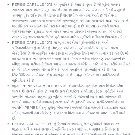
PEPIBS CAPSULE 10'S એ ક્રાંતિકારી આહાર પૂરક છે જે શ્રેષ્ઠ પાચન
સ્વાસ્થ્ય અને એકંદર સુખાકારીને ટેકો આપવા માટે રચાયેલ છે. દરેક કેપ્સ્યુલને
કાળજીપૂર્વક શક્તિશાળી ઘટકોના મિશ્રણથી બનાવવામાં આવે છે જે તેમના
અસરકારક આંતરડાના વનસ્પતિને પ્રોત્સાહન આપવા, પાચનમાં મદદ કરવા અને
જઠરાંત્રિય અસ્વસ્થતાને ઘટાડવા માટે જાણીતા છે. PEPIBS તમારી પાચન
પ્રક્રિયાઓને સુધારવા અને પોષક તત્વોના શોષણને વધારવા માંગતા લોકો માટે
નમ્ર પરંતુ અસરકારક ઉકેલ પૂરો પાડવા માટે પ્રકૃતિની શક્તિનો ઉપયોગ કરે છે.
PEPIBS CAPSULE 10'S માં મુખ્ય ઘટકોમાં પ્રોબાયોટિક્સ અને
પ્રીબાયોટિક્સનું માલિકીનું મિશ્રણ શામેલ છે. પ્રોબાયોટીક્સ ફાયદાકારક
બેક્ટેરિયા છે જે સંતુલિત આંતરડાના માઇક્રોબાયોમને જાળવવામાં મદદ કરે છે, જે
યોગ્ય પાચન, રોગપ્રતિકારક કાર્ય અને પોષક તત્વોના સંશ્લેષણ માટે જરૂરી છે.
બીજી બાજુ, પ્રીબાયોટીક્સ આ ફાયદાકારક બેક્ટેરિયા માટે ખોરાક તરીકે કાર્ય કરે
છે, જે પાચનતંત્રમાં તેમના વિકાસ અને પ્રવૃત્તિને પ્રોત્સાહિત કરે છે. આ
સિનર્જિસ્ટિક સંયોજન એક મજબૂત અને સમૃદ્ધ આંતરડાના ઇકોસિસ્ટમને
સુનિશ્ચિત કરે છે.
વધુમાં, PEPIBS CAPSULE 10'S માં એમાઇલેઝ, પ્રોટીઝ અને લિપેઝ જેવા
પાચક ઉત્સેચકો હોય છે. આ ઉત્સેચકો જટિલ કાર્બોહાઇડ્રેટ્સ, પ્રોટીન અને
ચરબીને તોડવામાં મહત્વપૂર્ણ ભૂમિકા ભજવે છે, જેનાથી શરીર માટે ખોરાકમાંથી
જરૂરી પોષક તત્વોને શોષવાનું સરળ બને છે. કુદરતી પાચન પ્રક્રિયાઓને ટેકો
આપીને, PEPIBS પેટનું ફૂલવું, ગેસ અને અપચો જેવા લક્ષણોને ઘટાડવામાં મદદ
કરે છે, જેનાથી તમે કોઈપણ અગવડતા વિના તમારા ભોજનનો આનંદ માણી શકો
છો.
PEPIBS CAPSULE 10'S નું ઉત્પાદન અત્યાધુનિક સુવિધામાં થાય છે, જે
શુદ્ધતા, શક્તિ અને સલામતી સુનિશ્ચિત કરવા માટે કડક ગુણવત્તા નિયંત્રણ
ધોરણોનું પાલન કરે છે. તે કૃત્રિમ રંગો, સ્વાદો અને પ્રિઝર્વેટિવ્સથી મુક્ત છે, જે તેને