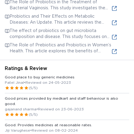
The Role of Probiotics in the Treatment of
efficacy of probiotics in treating Irritable Bowel
Bacterial Vaginosis. This study investigates the
Syndrome (IBS).
effectiveness of probiotics in treating bacterial
Probiotics and Their Effects on Metabolic
vaginosis.
Diseases: An Update. This article reviews the
impact of probiotics on various metabolic
The effect of probiotics on gut microbiota
diseases.
composition and disease. This study focuses on
how probiotics influence gut microbiota and affect
The Role of Prebiotics and Probiotics in Women’s
disease outcomes.
Health. This article explores the benefits of
prebiotics and probiotics for women's health.
Ratings & Review
Good place to buy generic medicines
Patel Jinal
•
Reviewd on 24-05-2023
(5/5)
Good prices provided by medkart and staff behaviour is also
good.
gajanand sharma
•
Reviewd on 23-06-2023
(5/5)
Good. Provides medicines at reasonable rates.
Jiji Varughese
•
Reviewd on 08-02-2024