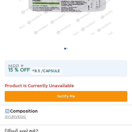
MRP ₹
15 % OFF
₹8.5 /
CAPSULE
Product Is Currently Unavailable
Notify Me
Composition
AYURVEDIC
ડિલિવરી ક્યારે થશે?: