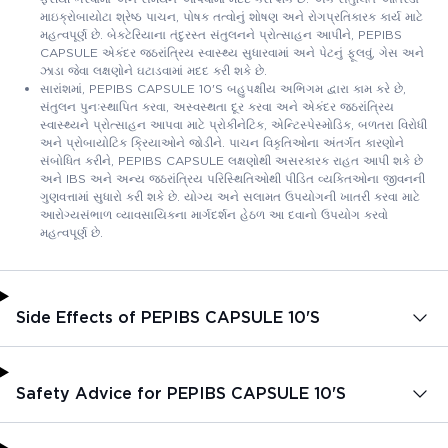
માઇક્રોબાયોટા શ્રેષ્ઠ પાચન, પોષક તત્વોનું શોષણ અને રોગપ્રતિકારક કાર્ય માટે
મહત્વપૂર્ણ છે. બેક્ટેરિયાના તંદુરસ્ત સંતુલનને પ્રોત્સાહન આપીને, PEPIBS
CAPSULE એકંદર જઠરાંત્રિય સ્વાસ્થ્ય સુધારવામાં અને પેટનું ફૂલવું, ગેસ અને
ઝાડા જેવા લક્ષણોને ઘટાડવામાં મદદ કરી શકે છે.
સારાંશમાં, PEPIBS CAPSULE 10'S બહુપક્ષીય અભિગમ દ્વારા કામ કરે છે,
સંતુલન પુનઃસ્થાપિત કરવા, અસ્વસ્થતા દૂર કરવા અને એકંદર જઠરાંત્રિય
સ્વાસ્થ્યને પ્રોત્સાહન આપવા માટે પ્રોકીનેટિક, એન્ટિસ્પેસ્મોડિક, બળતરા વિરોધી
અને પ્રોબાયોટિક ક્રિયાઓને જોડીને. પાચન વિકૃતિઓના અંતર્ગત કારણોને
સંબોધિત કરીને, PEPIBS CAPSULE લક્ષણોથી અસરકારક રાહત આપી શકે છે
અને IBS અને અન્ય જઠરાંત્રિય પરિસ્થિતિઓથી પીડિત વ્યક્તિઓના જીવનની
ગુણવત્તામાં સુધારો કરી શકે છે. યોગ્ય અને સલામત ઉપયોગની ખાતરી કરવા માટે
આરોગ્યસંભાળ વ્યાવસાયિકના માર્ગદર્શન હેઠળ આ દવાનો ઉપયોગ કરવો
મહત્વપૂર્ણ છે.
Side Effects of PEPIBS CAPSULE 10'S
Safety Advice for PEPIBS CAPSULE 10'S