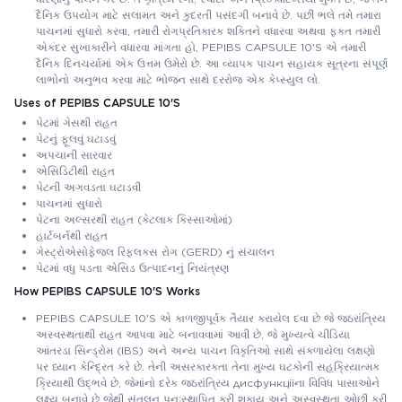
દૈનિક ઉપયોગ માટે સલામત અને કુદરતી પસંદગી બનાવે છે. પછી ભલે તમે તમારા
પાચનમાં સુધારો કરવા, તમારી રોગપ્રતિકારક શક્તિને વધારવા અથવા ફક્ત તમારી
એકંદર સુખાકારીને વધારવા માંગતા હો, PEPIBS CAPSULE 10'S એ તમારી
દૈનિક દિનચર્યામાં એક ઉત્તમ ઉમેરો છે. આ વ્યાપક પાચન સહાયક સૂત્રના સંપૂર્ણ
લાભોનો અનુભવ કરવા માટે ભોજન સાથે દરરોજ એક કેપ્સ્યુલ લો.
Uses of PEPIBS CAPSULE 10'S
પેટમાં ગેસથી રાહત
પેટનું ફૂલવું ઘટાડવું
અપચાની સારવાર
એસિડિટીથી રાહત
પેટની અગવડતા ઘટાડવી
પાચનમાં સુધારો
પેટના અલ્સરથી રાહત (કેટલાક કિસ્સાઓમાં)
હાર્ટબર્નથી રાહત
ગેસ્ટ્રોએસોફેજલ રિફ્લક્સ રોગ (GERD) નું સંચાલન
પેટમાં વધુ પડતા એસિડ ઉત્પાદનનું નિયંત્રણ
How PEPIBS CAPSULE 10'S Works
PEPIBS CAPSULE 10'S એ કાળજીપૂર્વક તૈયાર કરાયેલ દવા છે જે જઠરાંત્રિય
અસ્વસ્થતાથી રાહત આપવા માટે બનાવવામાં આવી છે, જે મુખ્યત્વે ચીડિયા
આંતરડા સિન્ડ્રોમ (IBS) અને અન્ય પાચન વિકૃતિઓ સાથે સંકળાયેલા લક્ષણો
પર ધ્યાન કેન્દ્રિત કરે છે. તેની અસરકારકતા તેના મુખ્ય ઘટકોની સહક્રિયાત્મક
ક્રિયાથી ઉદ્ભવે છે, જેમાંનો દરેક જઠરાંત્રિય дисфункціїના વિવિધ પાસાઓને
લક્ષ્ય બનાવે છે જેથી સંતુલન પુનઃસ્થાપિત કરી શકાય અને અસ્વસ્થતા ઓછી કરી